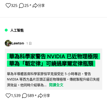
325
25
分享
↗
人工智能
Lawton
1 日
華為科學家警告 NVIDIA 已近物理極限
華為「韜定律」可繞過摩爾定律瓶頸
華為半導體首席科學家廖恒罕見接受近 5 小時專訪，警告
NVIDIA 等西方晶片巨頭正逼近物理極限，傳統製程升級已失經
閱讀全文
濟效益。他同時介紹華為...
1,539
589
分享
↗