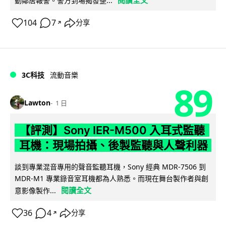
閱讀全文
動鄰居報警。警方到場揭發整...
104
7
分享
↗
3C科技
流動音樂
89
Lawton
1 日
【評測】Sony IER-M500 入耳式監聽
耳機：現場拍攝、後製監聽與人聲利器
談到專業混音專用的聲音監聽耳機，Sony 經典 MDR-7506 到
MDR-M1 專業錄音室耳機都為人熟悉。而現在舞台製作者與創
閱讀全文
意影像製作...
36
4
分享
↗