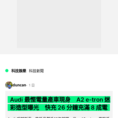
科技娛樂
科技新聞
duncan
1 日
Audi 最慳電量產車現身 A2 e-tron 迷
彩造型曝光 快充 26 分鐘充滿 8 成電