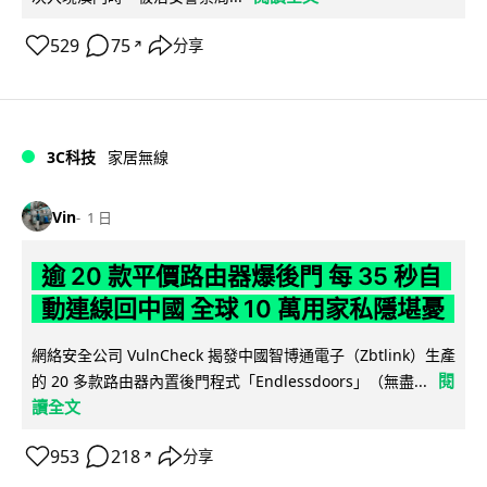
529
75
分享
↗
3C科技
家居無線
Vin
1 日
逾 20 款平價路由器爆後門 每 35 秒自
動連線回中國 全球 10 萬用家私隱堪憂
網絡安全公司 VulnCheck 揭發中國智博通電子（Zbtlink）生產
閱
的 20 多款路由器內置後門程式「Endlessdoors」（無盡...
讀全文
953
218
分享
↗