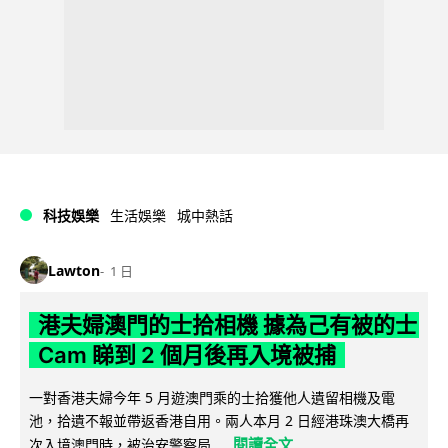
科技娛樂
生活娛樂
城中熱話
Lawton
1 日
港夫婦澳門的士拾相機 據為己有被的士
Cam 睇到 2 個月後再入境被捕
一對香港夫婦今年 5 月遊澳門乘的士拾獲他人遺留相機及電
池，拾遺不報並帶返香港自用。兩人本月 2 日經港珠澳大橋再
閱讀全文
次入境澳門時，被治安警察局...