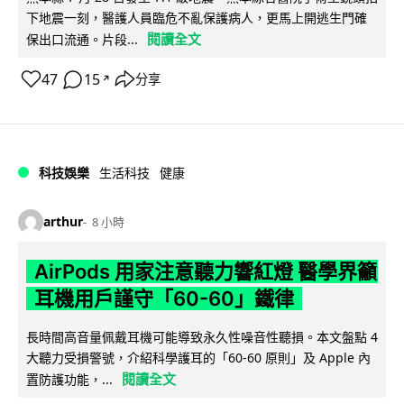
下地震一刻，醫護人員臨危不亂保護病人，更馬上開逃生門確
閱讀全文
保出口流通。片段...
47
15
分享
↗
科技娛樂
生活科技
健康
arthur
8 小時
AirPods 用家注意聽力響紅燈 醫學界籲
耳機用戶謹守「60-60」鐵律
長時間高音量佩戴耳機可能導致永久性噪音性聽損。本文盤點 4
大聽力受損警號，介紹科學護耳的「60-60 原則」及 Apple 內
閱讀全文
置防護功能，...