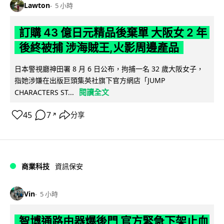
Lawton
5 小時
訂購 43 億日元精品後棄單 大阪女 2 年
後終被捕 涉海賊王,火影周邊產品
日本警視廳神田署 8 月 6 日公布，拘捕一名 32 歲大阪女子，
指她涉嫌在出版巨頭集英社旗下官方網店「JUMP
閱讀全文
CHARACTERS ST...
45
7
分享
↗
商業科技
資訊保安
Vin
5 小時
智博通路由器爆後門 官方緊急下架止血