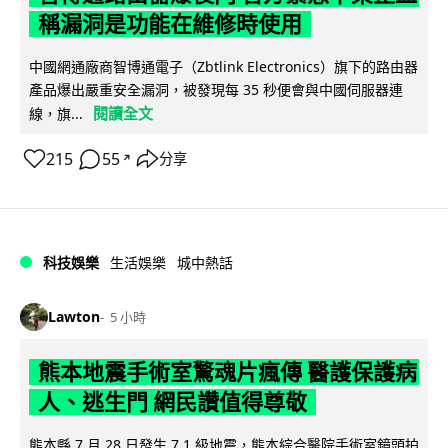
稱漏洞是功能在維修時使用
中國網通廠商智博通電子（Zbtlink Electronics）旗下的路由器
產品爆出嚴重安全漏洞，被發現每 35 秒便會與中國伺服器連
閱讀全文
線，旗...
215
55
分享
↗
科技娛樂
生活娛樂
城中熱話
Lawton
5 小時
熊本地震手術室驚魂片瘋傳 醫護保護病
人、逃生門 網民讚值得尊敬
熊本縣 7 月 28 日發生 7.1 級地震，熊本綜合醫院手術室鏡頭拍