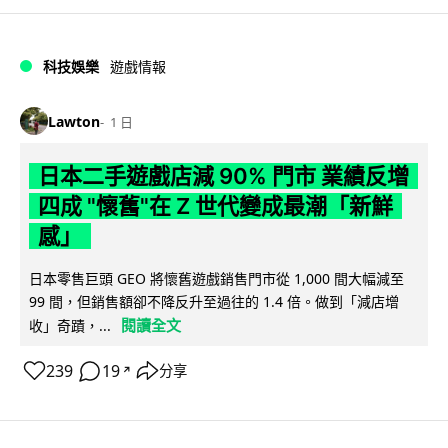
科技娛樂
遊戲情報
Lawton
1 日
日本二手遊戲店減 90% 門市 業績反增
四成 "懷舊"在 Z 世代變成最潮「新鮮
感」
日本零售巨頭 GEO 將懷舊遊戲銷售門市從 1,000 間大幅減至
99 間，但銷售額卻不降反升至過往的 1.4 倍。做到「減店增
閱讀全文
收」奇蹟，...
239
19
分享
↗