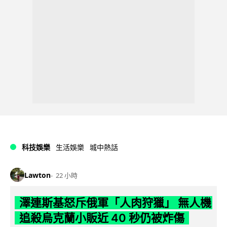
科技娛樂
生活娛樂
城中熱話
Lawton
22 小時
澤連斯基怒斥俄軍「人肉狩獵」 無人機
追殺烏克蘭小販近 40 秒仍被炸傷