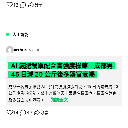
12
分享
人工智能
arthur
9 小時
AI 減肥餐單配合高強度操練 成都男
45 日減 20 公斤後多器官衰竭
成都一名男子跟隨 AI 制訂高強度減脂計劃，45 日內減去約 20
公斤後昏迷送院。醫生診斷他患上尿源性膿毒症、膿毒性休克
閱讀全文
及多器官功能障礙。...
14
3
分享
↗