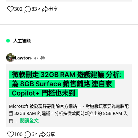
302
83
分享
↗
人工智能
Lawton
4 小時
微軟刪走 32GB RAM 遊戲建議 分析:
為 8GB Surface 銷售鋪路 連自家
Copilot+ 門檻也未到
Microsoft 被發現靜靜刪除官方網站上，對遊戲玩家要為電腦配
置 32GB RAM 的建議。分析指微軟同時新推出的 8GB RAM 入
閱讀全文
門...
100
6
分享
↗