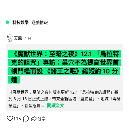
科技娛樂
遊戲情報
天恩
1 日
《魔獸世界：至暗之夜》12.1 「烏拉特
克的詛咒」專訪：巢穴不為提高世界首
領門檻而設 《諸王之眠》縮短約 10 分
鐘
《魔獸世界：至暗之夜》版本更新 12.1「烏拉特克的詛咒」將
於 8 月 13 日正式上線，帶來全新區域「盤蛇島」、地城「毒牙
閱讀全文
祭壇」、新型態世...
115
分享