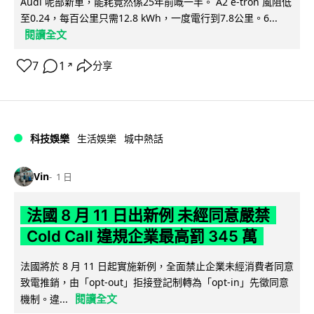
Audi 呢部新車，能耗竟然係25年前嘅一半。 A2 e-tron 風阻低
至0.24，每百公里只需12.8 kWh，一度電行到7.8公里。6...
閱讀全文
7
1
分享
↗
科技娛樂
生活娛樂
城中熱話
Vin
1 日
法國 8 月 11 日出新例 未經同意嚴禁
Cold Call 違規企業最高罰 345 萬
法國將於 8 月 11 日起實施新例，全面禁止企業未經消費者同意
致電推銷，由「opt-out」拒接登記制轉為「opt-in」先徵同意
閱讀全文
機制。違...