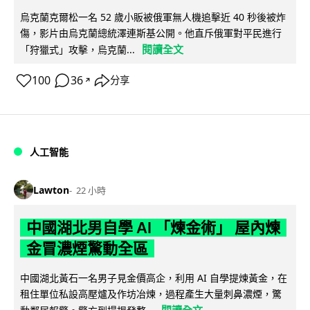
烏克蘭克爾松一名 52 歲小販被俄軍無人機追擊近 40 秒後被炸
傷，影片由烏克蘭總統澤連斯基公開。他直斥俄軍對平民進行
閱讀全文
「狩獵式」攻擊，烏克蘭...
100
36
分享
↗
人工智能
Lawton
22 小時
中國湖北男自學 AI 「煉金術」 屋內煉
金冒濃煙驚動全區
中國湖北黃石一名男子見金價高企，利用 AI 自學提煉黃金，在
租住單位私設高壓爐及作坊冶煉，過程產生大量刺鼻濃煙，驚