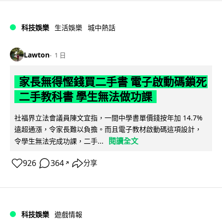
科技娛樂
生活娛樂
城中熱話
Lawton
1 日
家長無得慳錢買二手書 電子啟動碼鎖死
二手教科書 學生無法做功課
社福界立法會議員陳文宜指，一間中學書單價錢按年加 14.7%
遠超通漲，令家長難以負擔。而且電子教材啟動碼這項設計，
閱讀全文
令學生無法完成功課，二手...
926
364
分享
↗
科技娛樂
遊戲情報