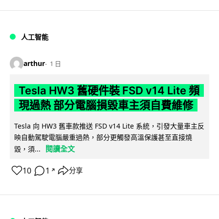
人工智能
arthur
1 日
Tesla HW3 舊硬件裝 FSD v14 Lite 頻
現過熱 部分電腦損毀車主須自費維修
Tesla 向 HW3 舊車款推送 FSD v14 Lite 系統，引發大量車主反
映自動駕駛電腦嚴重過熱，部分更觸發高溫保護甚至直接燒
閱讀全文
毀，須...
10
1
分享
↗