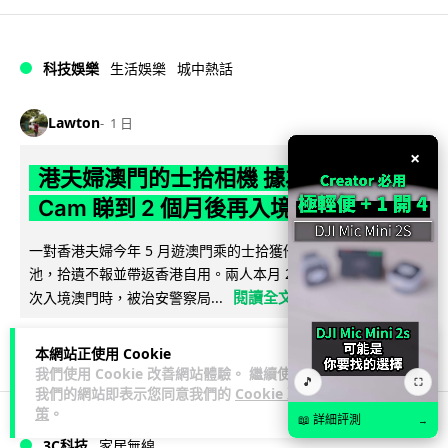
科技娛樂
生活娛樂
城中熱話
Lawton
1 日
×
港夫婦澳門的士拾相機 據為己有被的士
Cam 睇到 2 個月後再入境被捕
一對香港夫婦今年 5 月遊澳門乘的士拾獲他人遺留相機及電
池，拾遺不報並帶返香港自用。兩人本月 2 日經港珠澳大橋再
閱讀全文
次入境澳門時，被治安警察局...
532
75
分享
↗
本網站正使用 Cookie
我們使用 Cookie 改善網站體驗。 繼續使用
🎵
⛶
我們的網站即表示您同意我們的
Cookie 政
策
。
📖 詳細評測
→
3C科技
家居無線