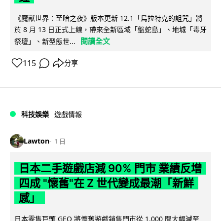
《魔獸世界：至暗之夜》版本更新 12.1「烏拉特克的詛咒」將
於 8 月 13 日正式上線，帶來全新區域「盤蛇島」、地城「毒牙
閱讀全文
祭壇」、新型態世...
115
分享
科技娛樂
遊戲情報
Lawton
1 日
日本二手遊戲店減 90% 門市 業績反增
四成 "懷舊"在 Z 世代變成最潮「新鮮
感」
日本零售巨頭 GEO 將懷舊遊戲銷售門市從 1,000 間大幅減至