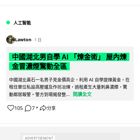
人工智能
Lawton
1 日
中國湖北男自學 AI 「煉金術」 屋內煉
金冒濃煙驚動全區
中國湖北黃石一名男子見金價高企，利用 AI 自學提煉黃金，在
租住單位私設高壓爐及作坊冶煉，過程產生大量刺鼻濃煙，驚
閱讀全文
動鄰居報警。警方到場揭發整...
105
7
分享
↗
ADVERTISEMENT