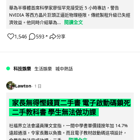
華為半導體首席科學家廖恒罕見接受近 5 小時專訪，警告
NVIDIA 等西方晶片巨頭正逼近物理極限，傳統製程升級已失經
閱讀全文
濟效益。他同時介紹華為...
1,546
593
分享
↗
科技娛樂
生活娛樂
城中熱話
Lawton
1 日
家長無得慳錢買二手書 電子啟動碼鎖死
二手教科書 學生無法做功課
社福界立法會議員陳文宜指，一間中學書單價錢按年加 14.7%
遠超通漲，令家長難以負擔。而且電子教材啟動碼這項設計，