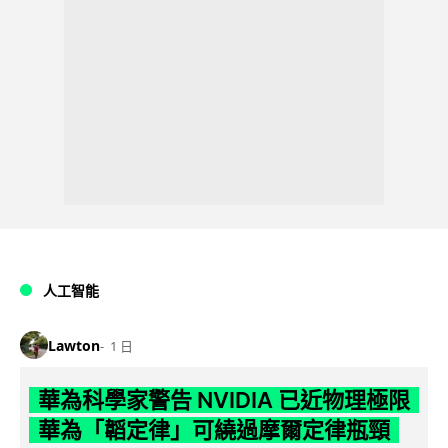
人工智能
Lawton
1 日
華為科學家警告 NVIDIA 已近物理極限
華為「韜定律」可繞過摩爾定律瓶頸