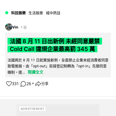
科技娛樂
生活娛樂
城中熱話
Vin
1 日
法國 8 月 11 日出新例 未經同意嚴禁
Cold Call 違規企業最高罰 345 萬
法國將於 8 月 11 日起實施新例，全面禁止企業未經消費者同意
致電推銷，由「opt-out」拒接登記制轉為「opt-in」先徵同意
閱讀全文
機制。違...
331
26
分享
↗
ADVERTISEMENT