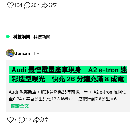
134
20
分享
↗
科技娛樂
科技新聞
duncan
1 日
Audi 最慳電量產車現身 A2 e-tron 迷
彩造型曝光 快充 26 分鐘充滿 8 成電
Audi 呢部新車，能耗竟然係25年前嘅一半。 A2 e-tron 風阻低
至0.24，每百公里只需12.8 kWh，一度電行到7.8公里。6...
閱讀全文
7
1
分享
↗