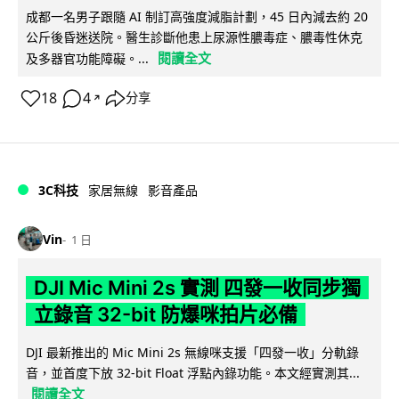
成都一名男子跟隨 AI 制訂高強度減脂計劃，45 日內減去約 20
公斤後昏迷送院。醫生診斷他患上尿源性膿毒症、膿毒性休克
閱讀全文
及多器官功能障礙。...
18
4
分享
↗
3C科技
家居無線
影音產品
Vin
1 日
DJI Mic Mini 2s 實測 四發一收同步獨
立錄音 32-bit 防爆咪拍片必備
DJI 最新推出的 Mic Mini 2s 無線咪支援「四發一收」分軌錄
音，並首度下放 32-bit Float 浮點內錄功能。本文經實測其...
閱讀全文