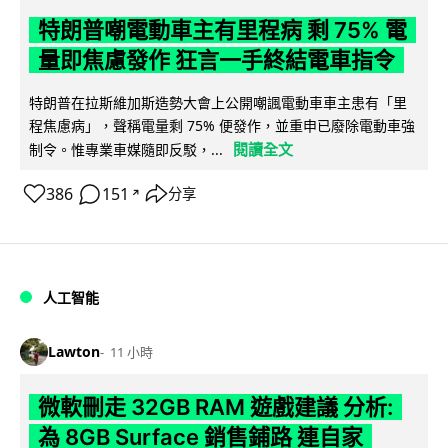
特朗普嘲電動車主有里程病 剩 75% 電
量即焦慮發作 狂言一手終結電車指令
特朗普在拉斯維加斯造勢大會上公開嘲諷電動車車主患有「里
程焦慮病」，聲稱電量剩 75% 便發作，並重申已廢除電動車強
閱讀全文
制令。惟專業車媒隨即反駁，...
386
151
分享
↗
人工智能
Lawton
11 小時
微軟刪走 32GB RAM 遊戲建議 分析:
為 8GB Surface 銷售鋪路 連自家