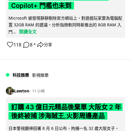
Copilot+ 門檻也未到
Microsoft 被發現靜靜刪除官方網站上，對遊戲玩家要為電腦配
置 32GB RAM 的建議。分析指微軟同時新推出的 8GB RAM 入
閱讀全文
門...
118
8
分享
↗
科技娛樂
影視娛樂
Lawton
11 小時
訂購 43 億日元精品後棄單 大阪女 2 年
後終被捕 涉海賊王,火影周邊產品
日本警視廳神田署 8 月 6 日公布，拘捕一名 32 歲大阪女子，