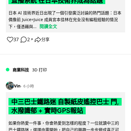
直播系統 在日本技術界成為話題
日本 AI 技術界近日出現了一個引發廣泛討論的熱門話題：日本
偶像前 Juice=Juice 成員宮本佳林在完全沒有編程經驗的情況
閱讀全文
下，僅憑藉與...
37
2
分享
↗
商業科技
3D 打印
Vin
6 小時
中三巴士鐵路迷 自製紙皮遙控巴士 門,
水撥識郁 + 實時GPS報站
如果你熱愛一件事，你會熱愛到怎樣的程度？一位就讀中三的
巴士鐵路迷，選擇由零開始，把自己的興趣一步步變成真正可