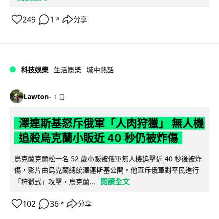
249
1
分享
↗
科技娛樂
生活娛樂
城中熱話
Lawton
1 日
澤連斯基怒斥俄軍「人肉狩獵」 無人機
追殺烏克蘭小販近 40 秒仍被炸傷
烏克蘭克爾松一名 52 歲小販被俄軍無人機追擊近 40 秒後被炸
傷，影片由烏克蘭總統澤連斯基公開。他直斥俄軍對平民進行
閱讀全文
「狩獵式」攻擊，烏克蘭...
102
36
分享
↗