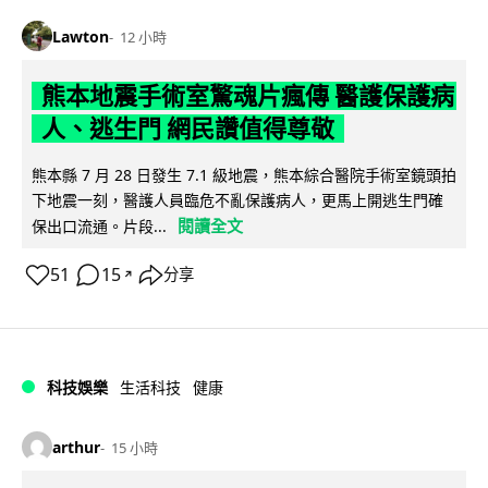
Lawton
12 小時
熊本地震手術室驚魂片瘋傳 醫護保護病
人、逃生門 網民讚值得尊敬
熊本縣 7 月 28 日發生 7.1 級地震，熊本綜合醫院手術室鏡頭拍
下地震一刻，醫護人員臨危不亂保護病人，更馬上開逃生門確
閱讀全文
保出口流通。片段...
51
15
分享
↗
科技娛樂
生活科技
健康
arthur
15 小時