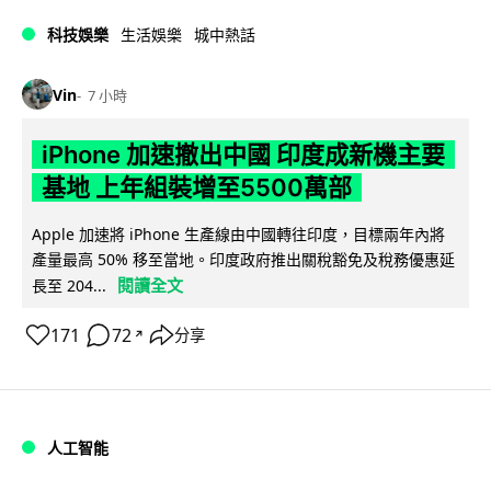
科技娛樂
生活娛樂
城中熱話
Vin
7 小時
iPhone 加速撤出中國 印度成新機主要
基地 上年組裝增至5500萬部
Apple 加速將 iPhone 生產線由中國轉往印度，目標兩年內將
產量最高 50% 移至當地。印度政府推出關稅豁免及稅務優惠延
閱讀全文
長至 204...
171
72
分享
↗
人工智能