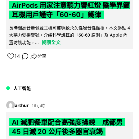
AirPods 用家注意聽力響紅燈 醫學界籲
耳機用戶謹守「60-60」鐵律
長時間高音量佩戴耳機可能導致永久性噪音性聽損。本文盤點 4
大聽力受損警號，介紹科學護耳的「60-60 原則」及 Apple 內
閱讀全文
置防護功能，...
14
分享
人工智能
arthur
16 小時
AI 減肥餐單配合高強度操練 成都男
45 日減 20 公斤後多器官衰竭