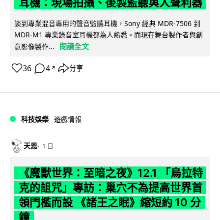
耳機：現場拍攝、後製監聽與人聲利器
談到專業混音專用的聲音監聽耳機，Sony 經典 MDR-7506 到
MDR-M1 專業錄音室耳機都為人熟悉。而現在舞台製作者與創
閱讀全文
意影像製作...
36
4
分享
↗
科技娛樂
遊戲情報
天恩
1 日
《魔獸世界：至暗之夜》12.1 「烏拉特
克的詛咒」專訪：巢穴不為提高世界首
領門檻而設 《諸王之眠》縮短約 10 分
鐘