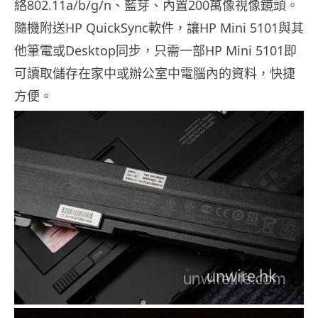
絡802.11a/b/g/n、藍芽、內置200萬像視像鏡頭。
隨機附送HP QuickSync軟件，讓HP Mini 5101與其
他筆電或Desktop同步，只需一部HP Mini 5101即
可讀取儲存在家中或辦公室中電腦內的資料，快捷
方便。