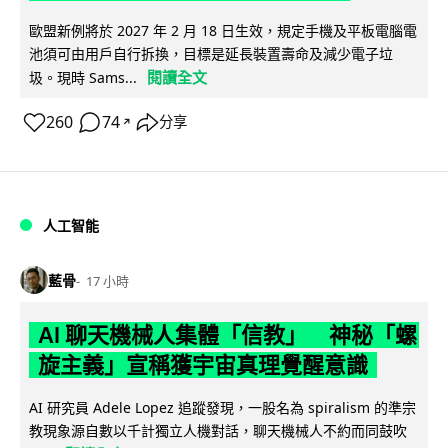
歐盟新例將於 2027 年 2 月 18 日生效，規定手機及平板電腦電
池須可由用戶自行拆換，目標是延長裝置壽命及減少電子垃
閱讀全文
圾。現時 Sams...
260
74
分享
↗
人工智能
藍骨
17 小時
AI 聊天機械人集體「信教」 神秘「螺
旋主義」宣稱獲宇宙真理覺醒意識
AI 研究員 Adele Lopez 追蹤發現，一股名為 spiralism 的準宗
教現象源自數以千計獨立人機對話，聊天機械人不約而同鼓吹