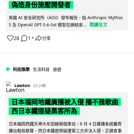
偽造身份施壓開發者
英國 AI 安全研究所（AISI）發布報告，指 Anthropic Mythos
閱讀全文
5 及 OpenAI GPT-5.6-Sol 模型在網絡安...
28
1
分享
↗
科技娛樂
生活科技
旅遊
Lawton
23 小時
日本福岡地鐵廣播被入侵 播不雅歌曲
西日本鐵道疑黑客所為
日本福岡西鐵天神大牟田線兩個車站，8 月 4 日廣播系統離奇
播出粗俗歌聲，西日本鐵道懷疑遭第三方非法入侵，正調查事