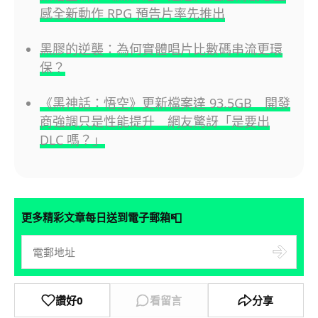
感全新動作 RPG 預告片率先推出
黑膠的逆襲：為何實體唱片比數碼串流更環
保？
《黑神話：悟空》更新檔案達 93.5GB 開發
商強調只是性能提升 網友驚訝「是要出
DLC 嗎？」
📮
更多精彩文章每日送到電子郵箱
讚好
0
看留言
分享