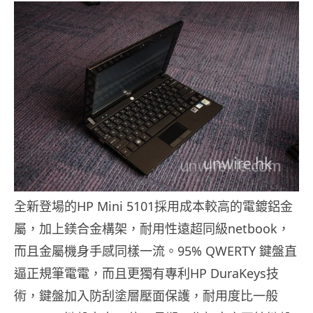
全新登場的HP Mini 5101採用成本較高的電鍍鋁金
屬，加上鎂合金構架，耐用性遠超同級netbook，
而且金屬機身手感同樣一流。95% QWERTY 鍵盤直
逼正規筆電電，而且更獨有專利HP DuraKeys技
術，鍵盤加入防刮塗層壓面保護，耐用度比一般