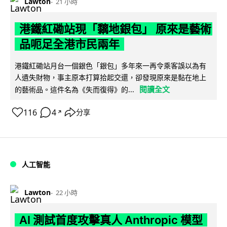
Lawton
21 小時
港鐵紅磡站現「黐地銀包」 原來是藝術
品呃足全港市民兩年
港鐵紅磡站月台一個銀色「銀包」多年來一再令乘客誤以為有
人遺失財物，事主原本打算拾起交還，卻發現原來是黏在地上
閱讀全文
的藝術品。這件名為《失而復得》的...
116
4
分享
↗
人工智能
Lawton
22 小時
AI 測試首度攻擊真人 Anthropic 模型