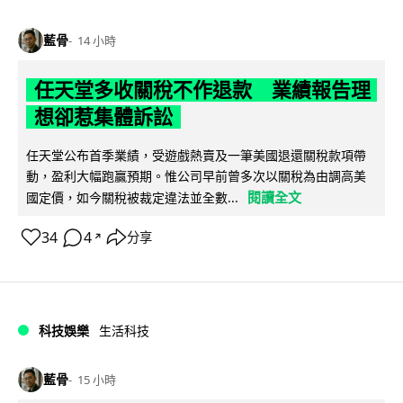
藍骨
14 小時
任天堂多收關稅不作退款 業績報告理
想卻惹集體訴訟
任天堂公布首季業績，受遊戲熱賣及一筆美國退還關稅款項帶
動，盈利大幅跑贏預期。惟公司早前曾多次以關稅為由調高美
閱讀全文
國定價，如今關稅被裁定違法並全數...
34
4
分享
↗
科技娛樂
生活科技
藍骨
15 小時