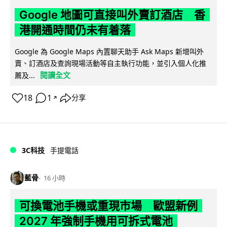
Google 地圖可直接叫外賣訂酒店 香
港開通時間仍未有着落
Google 為 Google Maps 內置聊天助手 Ask Maps 新增叫外
賣、訂酒店及查詢現場活動等自主執行功能，並引入個人化推
閱讀全文
薦及...
18
1
分享
↗
3C科技
手提電話
藍骨
16 小時
可換電池手機或重現市場 歐盟新例
2027 年強制手機用可拆式電池