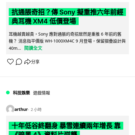
抗通脹奇招？傳 Sony 擬重推六年前經
典耳機 XM4 低價登場
耳機越賣越貴，Sony 應對通脹的奇招居然是重推 6 年前的舊
機？ 消息指平價版 WH-1000XM4C 9 月登場，保留摺疊設計與
閱讀全文
40m...
分享
科技娛樂
遊戲情報
arthur
2 小時
十年低谷終翻身 暴雪連續兩年增長 靠
《暗黑 4》資料片逆襲