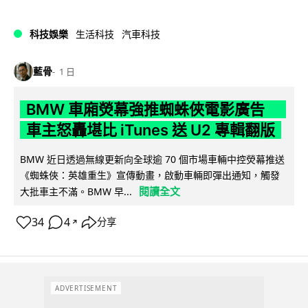
科技娛樂
生活科技
汽車科技
藍骨
1 日
BMW 車廂熒幕強推蜘蛛俠電影廣告
車主怒轟堪比 iTunes 送 U2 專輯翻版
BMW 近日透過無線更新向全球逾 70 個市場車輛中控熒幕推送
《蜘蛛俠：英雄重生》宣傳動畫，啟動車輛即彈出通知，觸發
閱讀全文
大批車主不滿。BMW 早...
34
4
分享
↗
ADVERTISEMENT