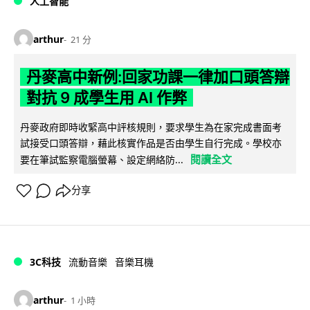
人工智能
arthur
21 分
丹麥高中新例:回家功課一律加口頭答辯
對抗 9 成學生用 AI 作弊
丹麥政府即時收緊高中評核規則，要求學生為在家完成書面考
試接受口頭答辯，藉此核實作品是否由學生自行完成。學校亦
閱讀全文
要在筆試監察電腦螢幕、設定網絡防...
分享
3C科技
流動音樂
音樂耳機
arthur
1 小時