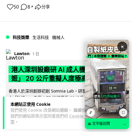
50
8
分享
↗
科技娛樂
生活科技
機械人
×
Lawton
1 日
港人深圳設廠研 AI 成人機械人 「硅
姬」 20 公斤重擬人度極高
香港人於深圳創辦初創 Somnia Lab，研發出首款 AI 性愛機械
人「硅姬」，身高 1.75 米卻僅重 20 公斤，內置 165 種親密...
本網站正使用 Cookie
閱讀全文
我們使用 Cookie 改善網站體驗。 繼續使用
🎵
⛶
我們的網站即表示您同意我們的
Cookie 政
32
14
分享
↗
策
。
📖 文字版訪問
→