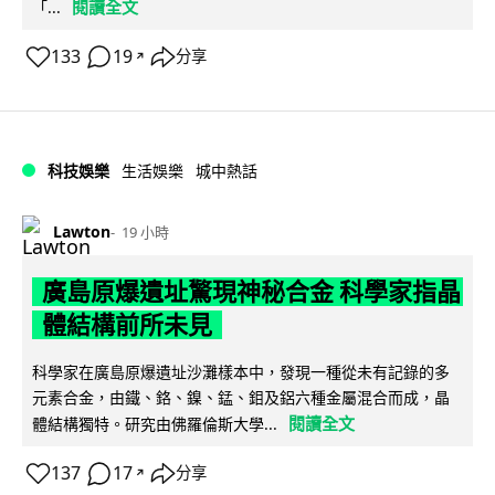
閱讀全文
「...
133
19
分享
↗
科技娛樂
生活娛樂
城中熱話
Lawton
19 小時
廣島原爆遺址驚現神秘合金 科學家指晶
體結構前所未見
科學家在廣島原爆遺址沙灘樣本中，發現一種從未有記錄的多
元素合金，由鐵、鉻、鎳、錳、鉬及鋁六種金屬混合而成，晶
閱讀全文
體結構獨特。研究由佛羅倫斯大學...
137
17
分享
↗