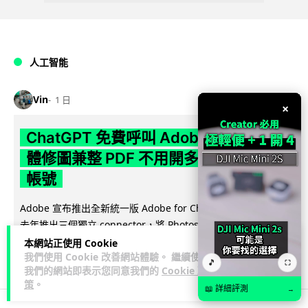
人工智能
Vin
1 日
×
ChatGPT 免費呼叫 Adobe 一句話跨軟
體修圖兼整 PDF 不用開多個 APP 兼免
帳號
Adobe 宣布推出全新統一版 Adobe for ChatGPT 外掛，取代
閱讀全文
去年推出三個獨立 connector，將 Photoshop、...
本網站正使用 Cookie
128
5
分享
↗
我們使用 Cookie 改善網站體驗。 繼續使用
🎵
⛶
我們的網站即表示您同意我們的
Cookie 政
策
。
📖 詳細評測
→