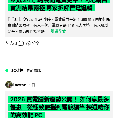
實測結果兩極 專家拆解慳電邏輯
你信唔信冷氣長開 24 小時，電費反而平過開開關關？內地網民
實測結果兩極，有人一個月電費只需 118 元人民幣，有人飆到
閱讀全文
過千。電力部門話不能...
28
分享
3C科技
流動電腦
Lawton
1 日
2026 買電腦新趨勢公開！ 如何享最多
優惠 從極致便攜到電競標竿 揀選啱你
的高效能 PC