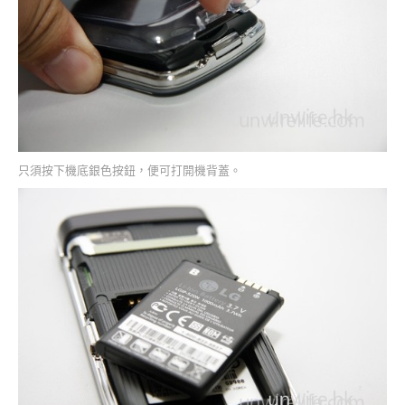
只須按下機底銀色按鈕，便可打開機背蓋。