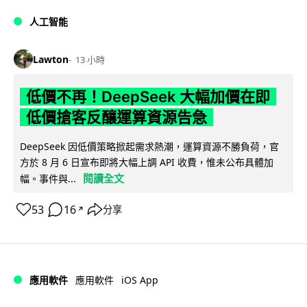
人工智能
Lawton
13 小時
低價不再！DeepSeek 大幅加價在即
低價搶客反釀運算資源告急
DeepSeek 因低價策略掀起需求熱潮，運算資源不勝負荷，官
方於 8 月 6 日宣布即將大幅上調 API 收費，惟未公布具體加
閱讀全文
幅。事件與...
53
16
分享
↗
iOS App
應用軟件
應用軟件