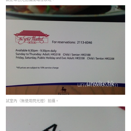
試室內（無使用閃光燈）拍攝。