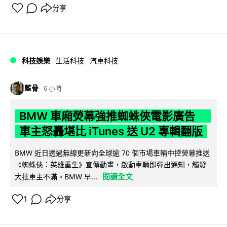
分享
科技娛樂
生活科技
汽車科技
藍骨
6 小時
BMW 車廂熒幕強推蜘蛛俠電影廣告
車主怒轟堪比 iTunes 送 U2 專輯翻版
BMW 近日透過無線更新向全球逾 70 個市場車輛中控熒幕推送
《蜘蛛俠：英雄重生》宣傳動畫，啟動車輛即彈出通知，觸發
閱讀全文
大批車主不滿。BMW 早...
1
分享