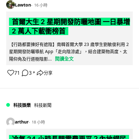
Lawton
16 小時
首爾大生 2 星期開發防曬地圖 一日暴增
2 萬人下載衝榜首
【行路都要揀好有遮陰】南韓首爾大學 23 歲學生劉敏俊利用 2
星期開發防曬導航 App「走向陰涼處」，結合建築物高度、太
閱讀全文
陽仰角及行道樹陰影...
71
3
分享
↗
科技娛樂
科技新聞
arthur
18 小時
冷氣 24 小時長開電費更平？內地網民