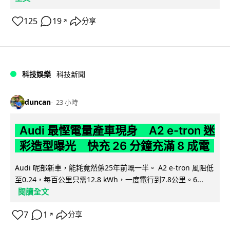
125
19
分享
↗
科技娛樂
科技新聞
duncan
23 小時
Audi 最慳電量產車現身 A2 e-tron 迷
彩造型曝光 快充 26 分鐘充滿 8 成電
Audi 呢部新車，能耗竟然係25年前嘅一半。 A2 e-tron 風阻低
至0.24，每百公里只需12.8 kWh，一度電行到7.8公里。6...
閱讀全文
7
1
分享
↗