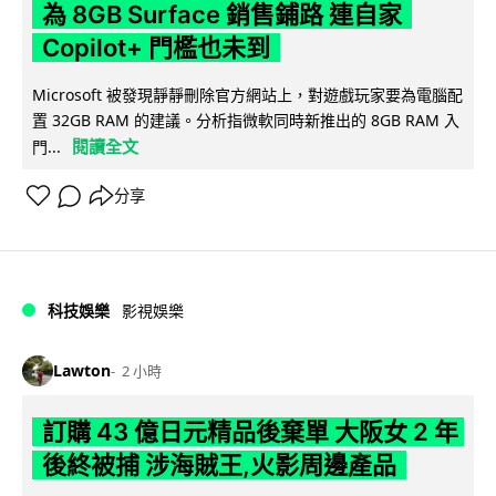
為 8GB Surface 銷售鋪路 連自家
Copilot+ 門檻也未到
Microsoft 被發現靜靜刪除官方網站上，對遊戲玩家要為電腦配
置 32GB RAM 的建議。分析指微軟同時新推出的 8GB RAM 入
閱讀全文
門...
分享
科技娛樂
影視娛樂
Lawton
2 小時
訂購 43 億日元精品後棄單 大阪女 2 年
後終被捕 涉海賊王,火影周邊產品