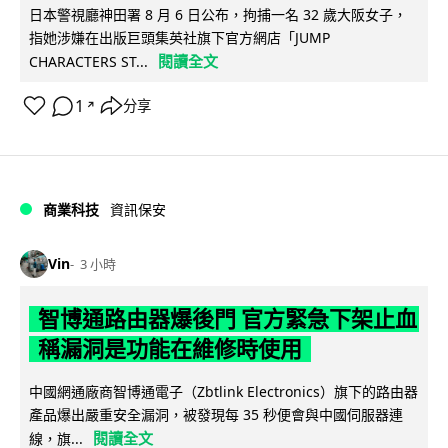
日本警視廳神田署 8 月 6 日公布，拘捕一名 32 歲大阪女子，
指她涉嫌在出版巨頭集英社旗下官方網店「JUMP
閱讀全文
CHARACTERS ST...
1
分享
↗
商業科技
資訊保安
Vin
3 小時
智博通路由器爆後門 官方緊急下架止血
稱漏洞是功能在維修時使用
中國網通廠商智博通電子（Zbtlink Electronics）旗下的路由器
產品爆出嚴重安全漏洞，被發現每 35 秒便會與中國伺服器連
閱讀全文
線，旗...