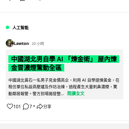
人工智能
Lawton
20 小時
中國湖北男自學 AI 「煉金術」 屋內煉
金冒濃煙驚動全區
中國湖北黃石一名男子見金價高企，利用 AI 自學提煉黃金，在
租住單位私設高壓爐及作坊冶煉，過程產生大量刺鼻濃煙，驚
閱讀全文
動鄰居報警。警方到場揭發整...
101
7
分享
↗