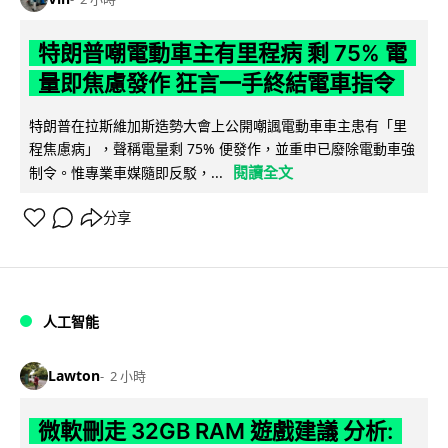
特朗普嘲電動車主有里程病 剩 75% 電
量即焦慮發作 狂言一手終結電車指令
特朗普在拉斯維加斯造勢大會上公開嘲諷電動車車主患有「里
程焦慮病」，聲稱電量剩 75% 便發作，並重申已廢除電動車強
閱讀全文
制令。惟專業車媒隨即反駁，...
分享
人工智能
Lawton
2 小時
微軟刪走 32GB RAM 遊戲建議 分析: