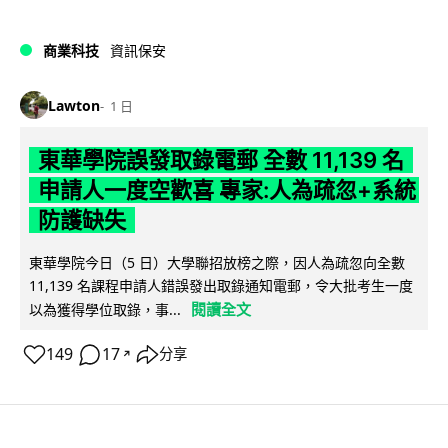
商業科技
資訊保安
Lawton
1 日
東華學院誤發取錄電郵 全數 11,139 名
申請人一度空歡喜 專家:人為疏忽+系統
防護缺失
東華學院今日（5 日）大學聯招放榜之際，因人為疏忽向全數
11,139 名課程申請人錯誤發出取錄通知電郵，令大批考生一度
閱讀全文
以為獲得學位取錄，事...
149
17
分享
↗