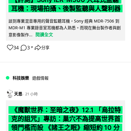
耳機：現場拍攝、後製監聽與人聲利器
談到專業混音專用的聲音監聽耳機，Sony 經典 MDR-7506 到
MDR-M1 專業錄音室耳機都為人熟悉。而現在舞台製作者與創
閱讀全文
意影像製作...
34
3
分享
↗
科技娛樂
遊戲情報
天恩
21 小時
《魔獸世界：至暗之夜》12.1 「烏拉特
克的詛咒」專訪：巢穴不為提高世界首
領門檻而設 《諸王之眠》縮短約 10 分