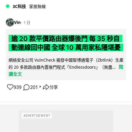
3C科技
家居無線
Vin
1 日
逾 20 款平價路由器爆後門 每 35 秒自
動連線回中國 全球 10 萬用家私隱堪憂
網絡安全公司 VulnCheck 揭發中國智博通電子（Zbtlink）生產
閱
的 20 多款路由器內置後門程式「Endlessdoors」（無盡...
讀全文
939
201
分享
↗
ADVERTISEMENT