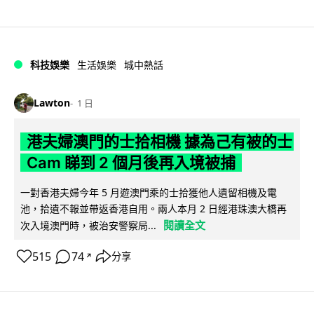
科技娛樂
生活娛樂
城中熱話
Lawton
1 日
港夫婦澳門的士拾相機 據為己有被的士
Cam 睇到 2 個月後再入境被捕
一對香港夫婦今年 5 月遊澳門乘的士拾獲他人遺留相機及電
池，拾遺不報並帶返香港自用。兩人本月 2 日經港珠澳大橋再
閱讀全文
次入境澳門時，被治安警察局...
515
74
分享
↗