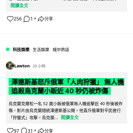
閱讀全文
256
1
分享
↗
科技娛樂
生活娛樂
城中熱話
Lawton
20 小時
澤連斯基怒斥俄軍「人肉狩獵」 無人機
追殺烏克蘭小販近 40 秒仍被炸傷
烏克蘭克爾松一名 52 歲小販被俄軍無人機追擊近 40 秒後被炸
傷，影片由烏克蘭總統澤連斯基公開。他直斥俄軍對平民進行
閱讀全文
「狩獵式」攻擊，烏克蘭...
97
31
分享
↗