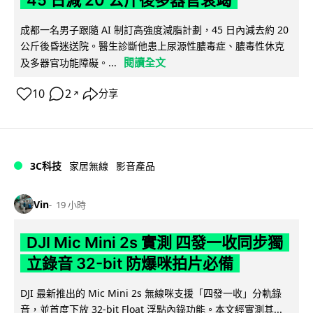
45 日減 20 公斤後多器官衰竭
成都一名男子跟隨 AI 制訂高強度減脂計劃，45 日內減去約 20
公斤後昏迷送院。醫生診斷他患上尿源性膿毒症、膿毒性休克
閱讀全文
及多器官功能障礙。...
10
2
分享
↗
3C科技
家居無線
影音產品
Vin
19 小時
DJI Mic Mini 2s 實測 四發一收同步獨
立錄音 32-bit 防爆咪拍片必備
DJI 最新推出的 Mic Mini 2s 無線咪支援「四發一收」分軌錄
音，並首度下放 32-bit Float 浮點內錄功能。本文經實測其...