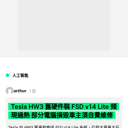
人工智能
arthur
1 日
Tesla HW3 舊硬件裝 FSD v14 Lite 頻
現過熱 部分電腦損毀車主須自費維修
Tesla 向 HW3 舊車款推送 FSD v14 Lite 系統，引發大量車主反