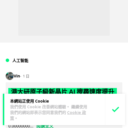
人工智能
Vin
1 日
港大研原子級新晶片 AI 搜尋速度提升
一億倍 手機人臉識別免上雲端
本網站正使用 Cookie
我們使用 Cookie 改善網站體驗。 繼續使用
香港大學團隊成功研發原子級厚度的「模擬存內搜尋」晶片，
我們的網站即表示您同意我們的
Cookie 政
策
。
比傳統 CPU 搜尋速度快約 1 億倍，延遲低至 36 皮秒（即
閱讀全文
0.00000000...