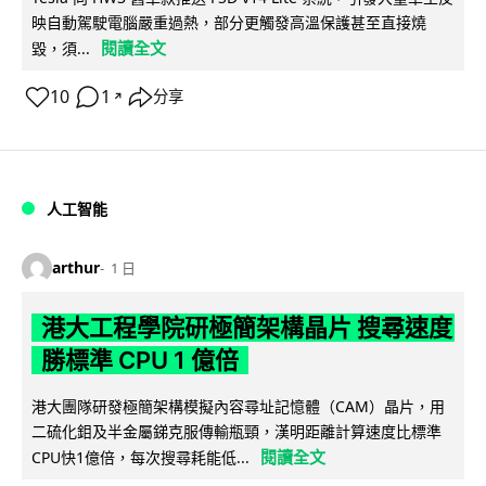
映自動駕駛電腦嚴重過熱，部分更觸發高溫保護甚至直接燒
閱讀全文
毀，須...
10
1
分享
↗
人工智能
arthur
1 日
港大工程學院研極簡架構晶片 搜尋速度
勝標準 CPU 1 億倍
港大團隊研發極簡架構模擬內容尋址記憶體（CAM）晶片，用
二硫化鉬及半金屬銻克服傳輸瓶頸，漢明距離計算速度比標準
閱讀全文
CPU快1億倍，每次搜尋耗能低...