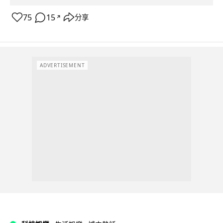
75
15
分享
↗
ADVERTISEMENT