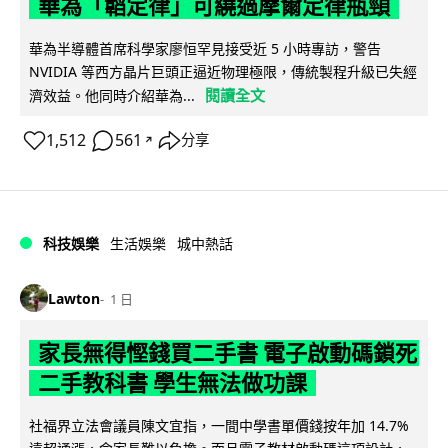
華為「韜定律」可繞過摩爾定律瓶頸
華為半導體首席科學家廖恒罕見接受近 5 小時專訪，警告
NVIDIA 等西方晶片巨頭正逼近物理極限，傳統製程升級已失經
閱讀全文
濟效益。他同時介紹華為...
1,512
561
分享
↗
科技娛樂
生活娛樂
城中熱話
Lawton
1 日
家長無得慳錢買二手書 電子啟動碼鎖死
二手教科書 學生無法做功課
社福界立法會議員陳文宜指，一間中學書單價錢按年加 14.7%