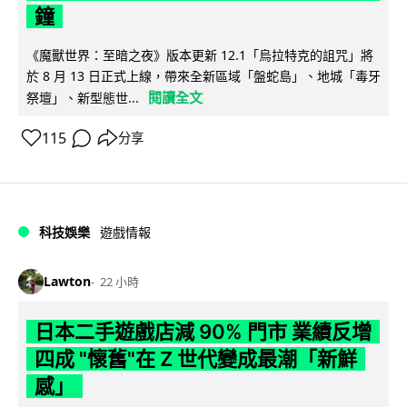
鐘
《魔獸世界：至暗之夜》版本更新 12.1「烏拉特克的詛咒」將
於 8 月 13 日正式上線，帶來全新區域「盤蛇島」、地城「毒牙
閱讀全文
祭壇」、新型態世...
115
分享
科技娛樂
遊戲情報
Lawton
22 小時
日本二手遊戲店減 90% 門市 業績反增
四成 "懷舊"在 Z 世代變成最潮「新鮮
感」