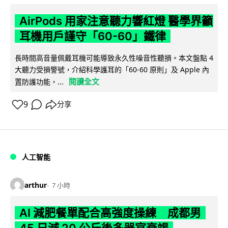
AirPods 用家注意聽力響紅燈 醫學界籲
耳機用戶謹守「60-60」鐵律
長時間高音量佩戴耳機可能導致永久性噪音性聽損。本文盤點 4
大聽力受損警號，介紹科學護耳的「60-60 原則」及 Apple 內
閱讀全文
置防護功能，...
9
分享
人工智能
arthur
7 小時
AI 減肥餐單配合高強度操練 成都男