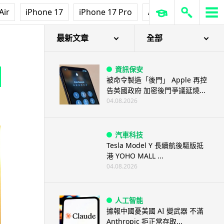
Air
iPhone 17
iPhone 17 Pro
AirPods Pro 3
Ap
最新文章
全部
資訊保安
被命令製造「後門」 Apple 再控
告英國政府 加密後門爭議延燒...
04.08.2026
汽車科技
Tesla Model Y 長續航後驅版抵
港 YOHO MALL ...
04.08.2026
人工智能
據報中國憂美國 AI 變武器 不滿
Anthropic 拒正常存取...