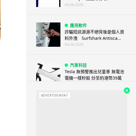
04.08.2026
應用軟件
詐騙短訊源源不絕背後是個人資
料外洩 Surfshark Antisca...
04.08.2026
汽車科技
Tesla 無預警推出兒童車 無電池
電機一樣秒殺 炒至約港幣39萬
04.08.2026
ADVERTISEMENT
iPhone app
歐盟再發功 Apple 終答應
iPhone 跨機剪貼簿將可貼 ...
04.08.2026