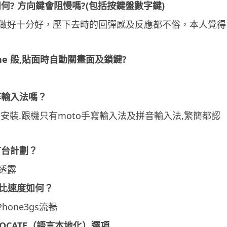
何? 方向鍵會阻慢嗎?(包括按鍵盤數字鍵)
做好十分好，壓下去時的回彈感及反應都不俗，本人覺得
one 般,貼面時自動關畫面及鎖鍵?
等輸入法嗎？
安裝.跟機只有moto手寫輸入法及拼音輸入法,繁簡都認
有台計劃？
透露
e 比速度如何？
hone3gs流暢
LOCATE（語言本地化）選項