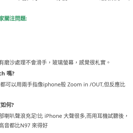
家關注問題:
有磨沙處理不會滑手，玻璃螢幕，感覺很札實。
ch 嗎?
可以用兩手指像iphone般 Zoom in /OUT,但反應比
如何?
喇叭聲浪充足!比 iPhone 大聲很多,而用耳機試聽後，
音都比N97 來得好