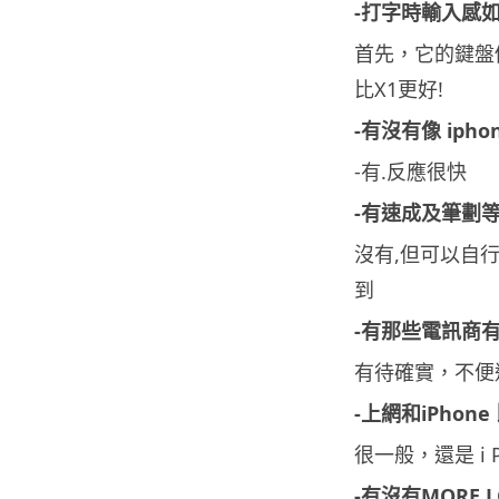
-打字時輸入感如
首先，它的鍵盤
比X1更好!
-有沒有像 iph
-有.反應很快
-有速成及筆劃
沒有,但可以自行
到
-有那些電訊商
有待確實，不便
-上網和iPhon
很一般，還是 i P
-有沒有MORE 