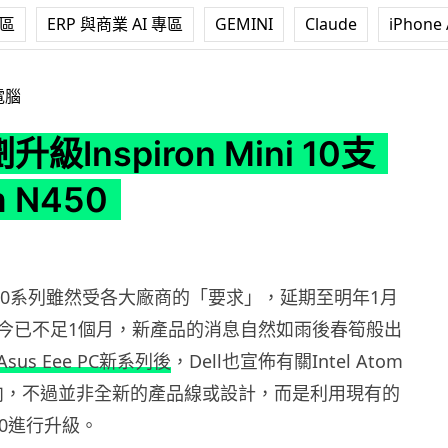
專區
ERP 與商業 AI 專區
GEMINI
Claude
iPhone 
ron Mini 10支援Atom N450
電腦
劃升級Inspiron Mini 10支
 N450
m N400系列雖然受各大廠商的「要求」，延期至明年1月
今已不足1個月，新產品的消息自然如雨後春筍般出
Asus Eee PC新系列後
，Dell也宣佈有關Intel Atom
動向，不過並非全新的產品線或設計，而是利用現有的
ni 10進行升級。