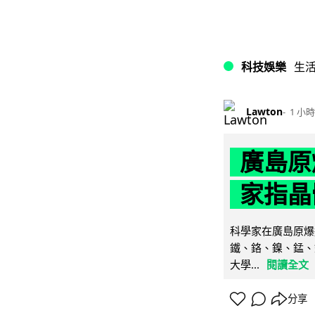
科技娛樂
生
Lawton
1 小時
廣島原
家指晶
科學家在廣島原爆
鐵、鉻、鎳、錳、
大學...
閱讀全文
分享