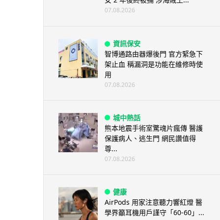
07.08.2026
資訊保安
智博通路由器爆後門 官方緊急下
架止血 稱漏洞是功能在維修時使
用
07.08.2026
城中熱話
熊本地震手術室驚魂片瘋傳 醫護
保護病人、逃生門 網民讚值得
尊...
07.08.2026
健康
AirPods 用家注意聽力響紅燈 醫
學界籲耳機用戶謹守「60-60」...