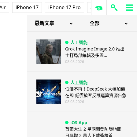
Air
iPhone 17
iPhone 17 Pro
AirPods Pro 3
Ap
最新文章
全部
人工智能
Grok Imagine Image 2.0 推出
主打局部編輯及多圖...
08.08.2026
人工智能
低價不再！DeepSeek 大幅加價
在即 低價搶客反釀運算資源告急
08.08.2026
iOS App
首爾大生 2 星期開發防曬地圖 一
日暴增 2 萬人下載衝榜首