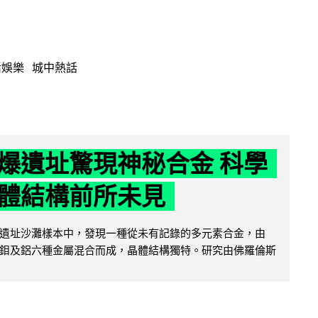
活娛樂
城中熱話
爆遺址驚現神秘合金 科學
體結構前所未見
遺址沙灘樣本中，發現一種從未有記錄的多元素合金，由
鉬及鋁六種金屬混合而成，晶體結構獨特。研究由佛羅倫斯