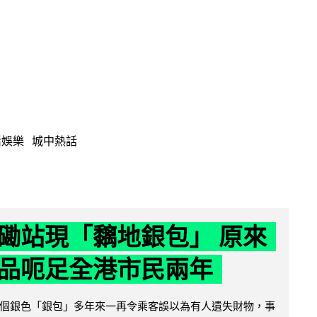
活娛樂
城中熱話
磡站現「黐地銀包」 原來
品呃足全港市民兩年
個銀色「銀包」多年來一再令乘客誤以為有人遺失財物，事