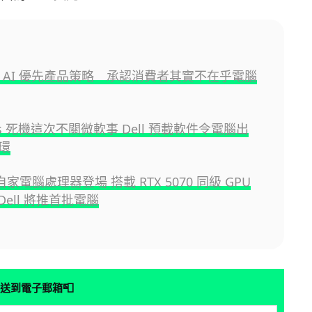
放棄 AI 優先產品策略 承認消費者其實不在乎電腦
ws 死機這次不關微軟事 Dell 預載軟件令電腦出
環
 自家電腦處理器登場 搭載 RTX 5070 同級 GPU
, Dell 將推首批電腦
📮
送到電子郵箱