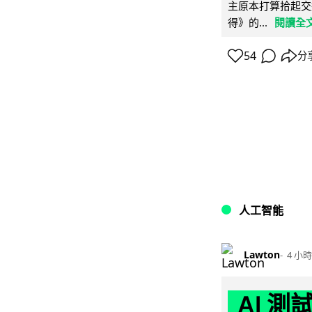
主原本打算拾起交
得》的...
閱讀全
54
分
人工智能
Lawton
4 小時
AI 測