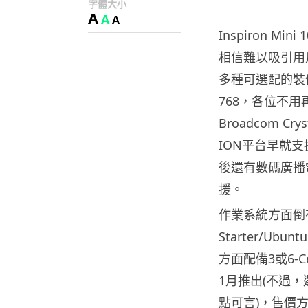
字體大小
A
A
A
Inspiron 
相信難以吸引用
多種可選配的裝備
768，各位不用再
Broadcom 
ION平台早就
後還有數碼廣播電
援。
作業系統方面倒有不
Starter/
方面配備3或6-C
1月推出(不過
點可言)，售價方