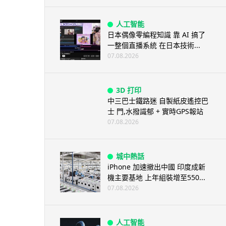
人工智能
日本偶像零編程知識 靠 AI 搞了
一整個直播系統 在日本技術...
07.08.2026
3D 打印
中三巴士鐵路迷 自製紙皮遙控巴
士 門,水撥識郁 + 實時GPS報站
07.08.2026
城中熱話
iPhone 加速撤出中國 印度成新
機主要基地 上年組裝增至550...
07.08.2026
人工智能