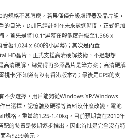
Mini 10的規格不甚怎麼，若果僅僅升級處理器及晶片組，
戶的目光，Dell已經計劃在未來數週時間，正式追加
，首先是將10.1″屏幕在解像度升級至1,366 x
看著1,024 x 600的小屏幕)；其次是內置
Crystal HD晶片，正式支援高清硬解技術，不過想想
支援高清硬解，總覺得再多添晶片是笨方案；高清硬解
視卡(不知道有沒有香港版本?)；最後是GPS的支
少選擇，用戶能夠從Windows XP/Windows
Ubuntu作出選擇，記憶體及硬碟等資料沒什麼改變，電池
ell規格，重量約1.25-1.40kg，目前預期會在2010年
，選配的裝置是後期逐步推出，因此首批是完全沒有特
面為$299美元。