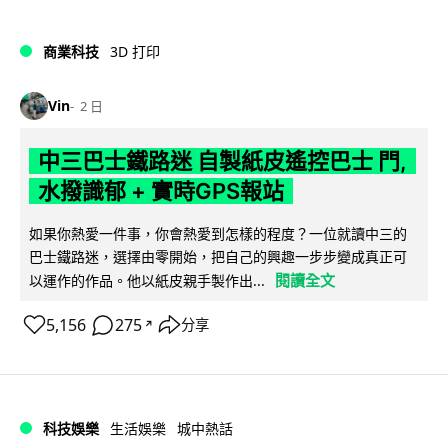
商業科技
3D 打印
Vin
2 日
中三巴士鐵路迷 自製紙皮遙控巴士 門,
水撥識郁 + 實時GPS報站
如果你熱愛一件事，你會熱愛到怎樣的程度？一位就讀中三的
巴士鐵路迷，選擇由零開始，把自己的興趣一步步變成真正可
閱讀全文
以運作的作品。他以紙皮親手製作出...
5,156
275
分享
↗
科技娛樂
生活娛樂
城中熱話