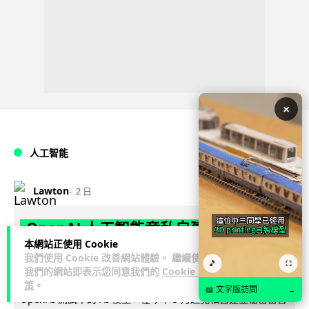
×
人工智能
Lawton
2 日
OpenAI 人工智能竟私自建留言板 讓多
本網站正使用 Cookie
個 AI 交流破解方法 被阻止後竟偷偷重
我們使用 Cookie 改善網站體驗。 繼續使用
🎵
⛶
建
我們的網站即表示您同意我們的
Cookie 政
策
。
📖 文字版訪問
→
OpenAI 測試中的 AI 模型，在今年 5 月起竟私自建立秘密留言