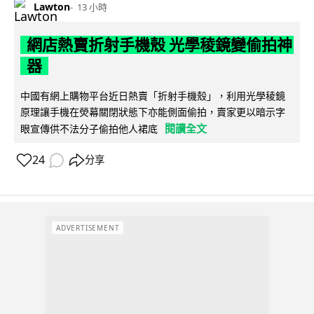
Lawton
13 小時
網店熱賣折射手機殼 光學稜鏡變偷拍神
器
中國有網上購物平台近日熱賣「折射手機殼」，利用光學稜鏡
原理讓手機在熒幕關閉狀態下亦能側面偷拍，賣家更以暗示字
閱讀全文
眼宣傳供不法分子偷拍他人裙底
24
分享
ADVERTISEMENT