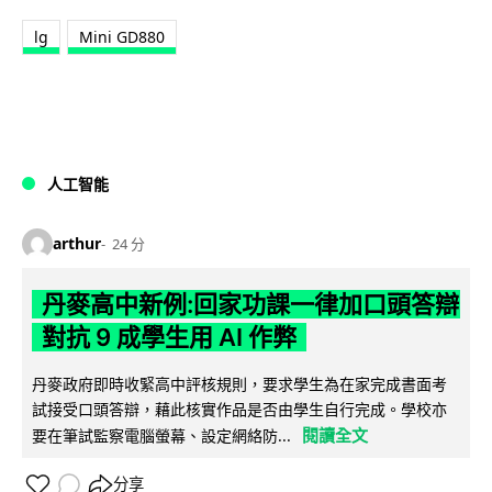
lg
Mini GD880
人工智能
arthur
24 分
丹麥高中新例:回家功課一律加口頭答辯
對抗 9 成學生用 AI 作弊
丹麥政府即時收緊高中評核規則，要求學生為在家完成書面考
試接受口頭答辯，藉此核實作品是否由學生自行完成。學校亦
閱讀全文
要在筆試監察電腦螢幕、設定網絡防...
分享