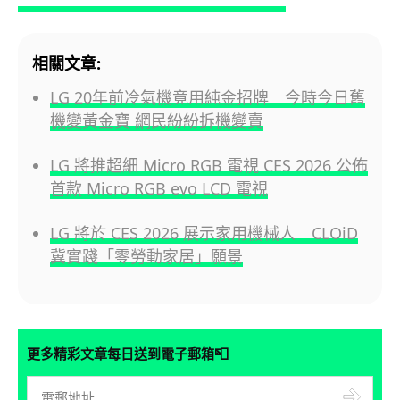
相關文章:
LG 20年前冷氣機竟用純金招牌 今時今日舊
機變黃金寶 網民紛紛拆機變賣
LG 將推超細 Micro RGB 電視 CES 2026 公佈
首款 Micro RGB evo LCD 電視
LG 將於 CES 2026 展示家用機械人 CLOiD
冀實踐「零勞動家居」願景
📮
更多精彩文章每日送到電子郵箱