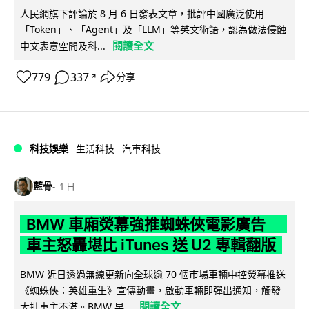
人民網旗下評論於 8 月 6 日發表文章，批評中國廣泛使用
「Token」、「Agent」及「LLM」等英文術語，認為做法侵蝕
閱讀全文
中文表意空間及科...
779
337
分享
↗
科技娛樂
生活科技
汽車科技
藍骨
1 日
BMW 車廂熒幕強推蜘蛛俠電影廣告
車主怒轟堪比 iTunes 送 U2 專輯翻版
BMW 近日透過無線更新向全球逾 70 個市場車輛中控熒幕推送
《蜘蛛俠：英雄重生》宣傳動畫，啟動車輛即彈出通知，觸發
閱讀全文
大批車主不滿。BMW 早...