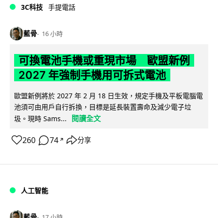
3C科技
手提電話
藍骨
16 小時
可換電池手機或重現市場 歐盟新例
2027 年強制手機用可拆式電池
歐盟新例將於 2027 年 2 月 18 日生效，規定手機及平板電腦電
池須可由用戶自行拆換，目標是延長裝置壽命及減少電子垃
閱讀全文
圾。現時 Sams...
260
74
分享
↗
人工智能
藍骨
17 小時