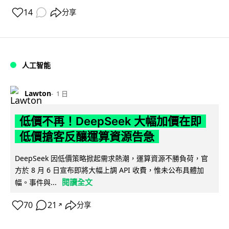
14
分享
人工智能
Lawton
1 日
低價不再！DeepSeek 大幅加價在即
低價搶客反釀運算資源告急
DeepSeek 因低價策略掀起需求熱潮，運算資源不勝負荷，官
方於 8 月 6 日宣布即將大幅上調 API 收費，惟未公布具體加
閱讀全文
幅。事件與...
70
21
分享
↗