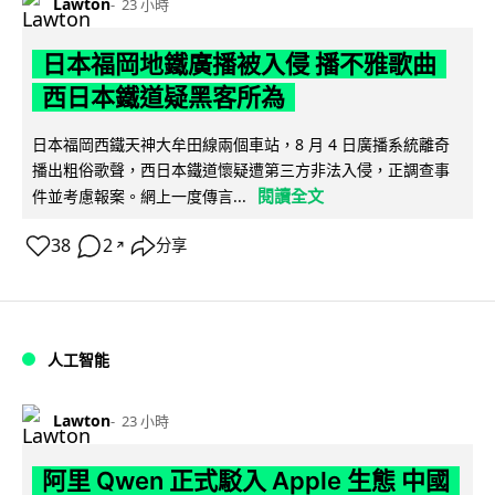
Lawton
23 小時
日本福岡地鐵廣播被入侵 播不雅歌曲
西日本鐵道疑黑客所為
日本福岡西鐵天神大牟田線兩個車站，8 月 4 日廣播系統離奇
播出粗俗歌聲，西日本鐵道懷疑遭第三方非法入侵，正調查事
閱讀全文
件並考慮報案。網上一度傳言...
38
2
分享
↗
人工智能
Lawton
23 小時
阿里 Qwen 正式駁入 Apple 生態 中國