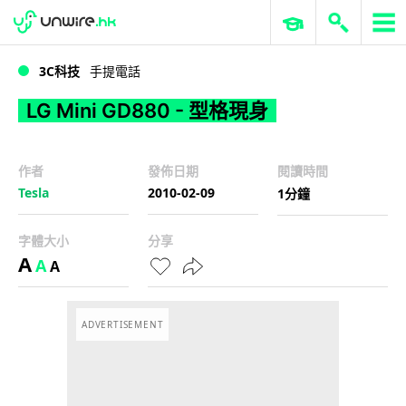
WWDC 2026
GenAI 與雲端科技專區
ERP 與商業 AI
LG Mini GD880 - 型格現身
3C科技
手提電話
LG Mini GD880 - 型格現身
作者
發佈日期
閱讀時間
Tesla
2010-02-09
1分鐘
字體大小
分享
A
A
A
ADVERTISEMENT