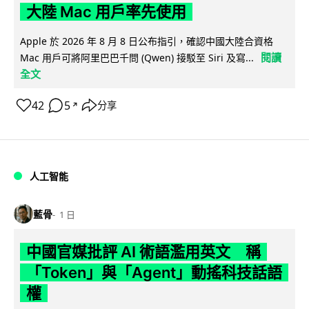
大陸 Mac 用戶率先使用
Apple 於 2026 年 8 月 8 日公布指引，確認中國大陸合資格
閱讀
Mac 用戶可將阿里巴巴千問 (Qwen) 接駁至 Siri 及寫...
全文
42
5
分享
↗
人工智能
藍骨
1 日
中國官媒批評 AI 術語濫用英文 稱
「Token」與「Agent」動搖科技話語
權