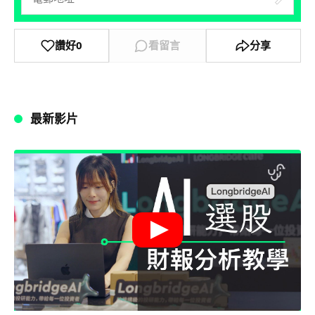
讚好
0
看留言
分享
最新影片