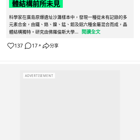
體結構前所未見
科學家在廣島原爆遺址沙灘樣本中，發現一種從未有記錄的多
元素合金，由鐵、鉻、鎳、錳、鉬及鋁六種金屬混合而成，晶
閱讀全文
體結構獨特。研究由佛羅倫斯大學...
137
17
分享
↗
ADVERTISEMENT