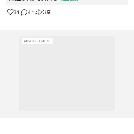
34
4
分享
↗
ADVERTISEMENT