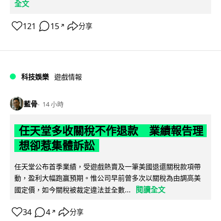
全文
121
15
分享
↗
科技娛樂
遊戲情報
藍骨
14 小時
任天堂多收關稅不作退款 業績報告理
想卻惹集體訴訟
任天堂公布首季業績，受遊戲熱賣及一筆美國退還關稅款項帶
動，盈利大幅跑贏預期。惟公司早前曾多次以關稅為由調高美
閱讀全文
國定價，如今關稅被裁定違法並全數...
34
4
分享
↗