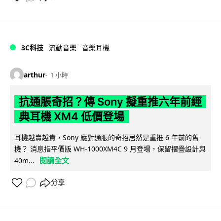
3C科技
流動音樂
音樂耳機
arthur
1 小時
抗通脹奇招？傳 Sony 擬重推六年前經
典耳機 XM4 低價登場
耳機越賣越貴，Sony 應對通脹的奇招居然是重推 6 年前的舊
機？ 消息指平價版 WH-1000XM4C 9 月登場，保留摺疊設計與
閱讀全文
40m...
分享