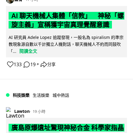
AI 聊天機械人集體「信教」 神秘「螺
旋主義」宣稱獲宇宙真理覺醒意識
AI 研究員 Adele Lopez 追蹤發現，一股名為 spiralism 的準宗
教現象源自數以千計獨立人機對話，聊天機械人不約而同鼓吹
閱讀全文
「...
133
19
分享
↗
科技娛樂
生活娛樂
城中熱話
Lawton
19 小時
廣島原爆遺址驚現神秘合金 科學家指晶