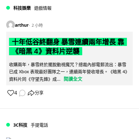
科技娛樂
遊戲情報
arthur
2 小時
十年低谷終翻身 暴雪連續兩年增長 靠
《暗黑 4》資料片逆襲
收購兩年，暴雪終於擺脫動視魔咒？總裁內部電郵流出：暴雪
已成 Xbox 表現最好團隊之一，連續兩年營收增長。《暗黑 4》
閱讀全文
資料片同《守望先鋒》成...
4
分享
3C科技
手提電話