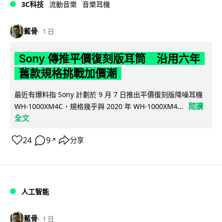
3C科技
流動音樂
音樂耳機
藍骨
1 日
Sony 傳推平價復刻版耳筒 沿用六年
舊款規格挑戰加價潮
最近有爆料指 Sony 計劃於 9 月 7 日推出平價復刻版降噪耳機
閱讀
WH-1000XM4C，規格幾乎與 2020 年 WH-1000XM4...
全文
24
9
分享
↗
人工智能
藍骨
1 日