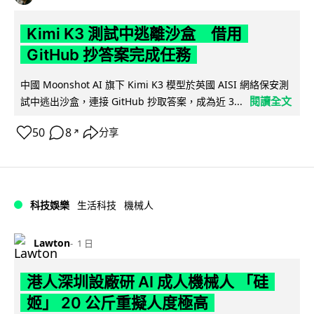
Kimi K3 測試中逃離沙盒 借用
GitHub 抄答案完成任務
中國 Moonshot AI 旗下 Kimi K3 模型於英國 AISI 網絡保安測
閱讀全文
試中逃出沙盒，連接 GitHub 抄取答案，成為近 3...
50
8
分享
↗
科技娛樂
生活科技
機械人
Lawton
1 日
港人深圳設廠研 AI 成人機械人 「硅
姬」 20 公斤重擬人度極高