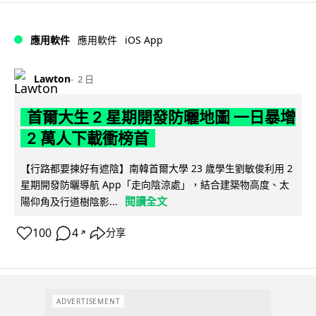
iOS App
應用軟件
應用軟件
Lawton
2 日
首爾大生 2 星期開發防曬地圖 一日暴增
2 萬人下載衝榜首
【行路都要揀好有遮陰】南韓首爾大學 23 歲學生劉敏俊利用 2
星期開發防曬導航 App「走向陰涼處」，結合建築物高度、太
閱讀全文
陽仰角及行道樹陰影...
100
4
分享
↗
ADVERTISEMENT