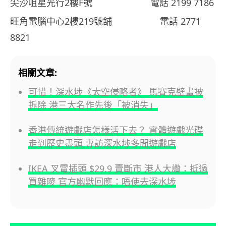
尖沙咀星光行2樓F號 電話 2199 7186
旺角電腦中心2樓219號舖 電話 2771
8821
相關文章:
可惜！深水埗《太空侵略者》 馬賽克壁畫被
拆除 港三大名作先後「被消失」
香港傳統遊戲店怎樣活下去？ 實體遊戲光碟
走到歷史盡頭 專訪深水埗多間遊戲店
IKEA 叉電插頭 $29.9 賣斷市 港人大讚：抵過
買雜嘜 官方幽默回應：唔使去深水埗