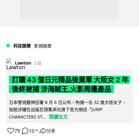
科技娛樂
影視娛樂
Lawton
2 日
訂購 43 億日元精品後棄單 大阪女 2 年
後終被捕 涉海賊王,火影周邊產品
日本警視廳神田署 8 月 6 日公布，拘捕一名 32 歲大阪女子，
指她涉嫌在出版巨頭集英社旗下官方網店「JUMP
閱讀全文
CHARACTERS ST...
79
10
分享
↗