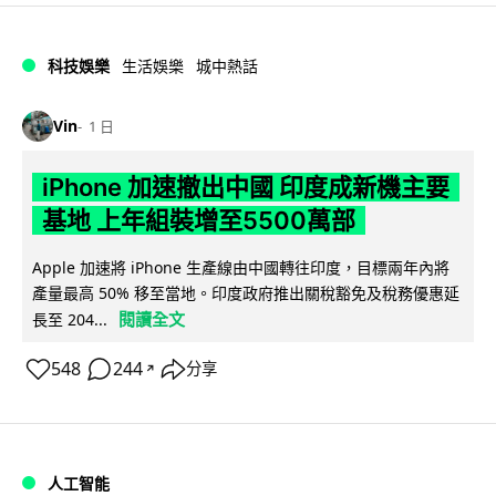
科技娛樂
生活娛樂
城中熱話
Vin
1 日
iPhone 加速撤出中國 印度成新機主要
基地 上年組裝增至5500萬部
Apple 加速將 iPhone 生產線由中國轉往印度，目標兩年內將
產量最高 50% 移至當地。印度政府推出關稅豁免及稅務優惠延
閱讀全文
長至 204...
548
244
分享
↗
人工智能