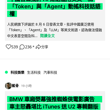
「Token」與「Agent」動搖科技話語
權
人民網旗下評論於 8 月 6 日發表文章，批評中國廣泛使用
「Token」、「Agent」及「LLM」等英文術語，認為做法侵蝕
閱讀全文
中文表意空間及科...
539
236
分享
↗
科技娛樂
生活科技
汽車科技
藍骨
19 小時
BMW 車廂熒幕強推蜘蛛俠電影廣告
車主怒轟堪比 iTunes 送 U2 專輯翻版