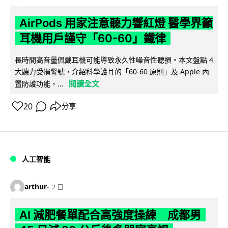
AirPods 用家注意聽力響紅燈 醫學界籲
耳機用戶謹守「60-60」鐵律
長時間高音量佩戴耳機可能導致永久性噪音性聽損。本文盤點 4
大聽力受損警號，介紹科學護耳的「60-60 原則」及 Apple 內
閱讀全文
置防護功能，...
20
分享
人工智能
arthur
2 日
AI 減肥餐單配合高強度操練 成都男