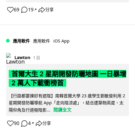
69
19
分享
↗
iOS App
應用軟件
應用軟件
Lawton
1 日
首爾大生 2 星期開發防曬地圖 一日暴增
2 萬人下載衝榜首
【行路都要揀好有遮陰】南韓首爾大學 23 歲學生劉敏俊利用 2
星期開發防曬導航 App「走向陰涼處」，結合建築物高度、太
閱讀全文
陽仰角及行道樹陰影...
90
4
分享
↗