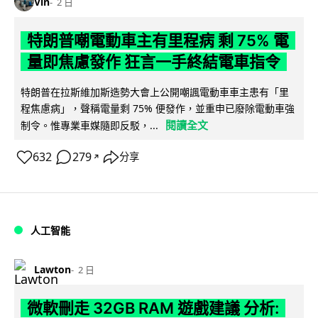
Vin
2 日
特朗普嘲電動車主有里程病 剩 75% 電
量即焦慮發作 狂言一手終結電車指令
特朗普在拉斯維加斯造勢大會上公開嘲諷電動車車主患有「里
程焦慮病」，聲稱電量剩 75% 便發作，並重申已廢除電動車強
閱讀全文
制令。惟專業車媒隨即反駁，...
632
279
分享
↗
人工智能
Lawton
2 日
微軟刪走 32GB RAM 遊戲建議 分析: