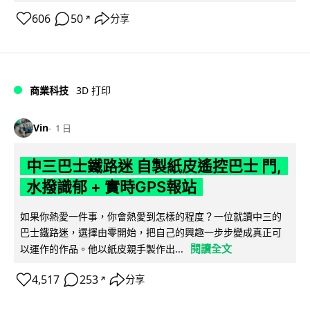
606
50
分享
↗
商業科技
3D 打印
Vin
1 日
中三巴士鐵路迷 自製紙皮遙控巴士 門,
水撥識郁 + 實時GPS報站
如果你熱愛一件事，你會熱愛到怎樣的程度？一位就讀中三的
巴士鐵路迷，選擇由零開始，把自己的興趣一步步變成真正可
閱讀全文
以運作的作品。他以紙皮親手製作出...
4,517
253
分享
↗