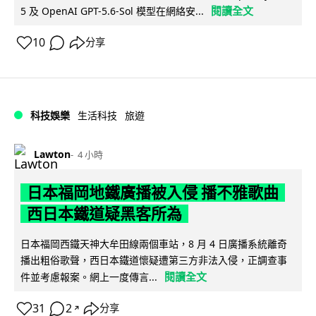
閱讀全文
5 及 OpenAI GPT-5.6-Sol 模型在網絡安...
10
分享
科技娛樂
生活科技
旅遊
Lawton
4 小時
日本福岡地鐵廣播被入侵 播不雅歌曲
西日本鐵道疑黑客所為
日本福岡西鐵天神大牟田線兩個車站，8 月 4 日廣播系統離奇
播出粗俗歌聲，西日本鐵道懷疑遭第三方非法入侵，正調查事
閱讀全文
件並考慮報案。網上一度傳言...
31
2
分享
↗