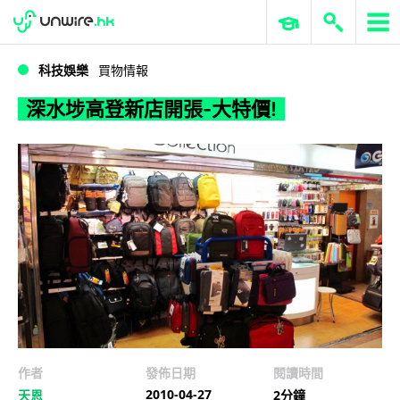
WWDC 2026
GenAI 與雲端科技專區
ERP 與商業 AI
深水埗高登新店開張-大特價!
科技娛樂
買物情報
深水埗高登新店開張-大特價!
作者
發佈日期
閱讀時間
2010-04-27
天恩
2分鐘