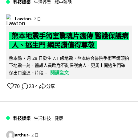
科技娛樂
生活娛樂
城中熱話
Lawton
2 日
熊本地震手術室驚魂片瘋傳 醫護保護病
人、逃生門 網民讚值得尊敬
熊本縣 7 月 28 日發生 7.1 級地震，熊本綜合醫院手術室鏡頭拍
下地震一刻，醫護人員臨危不亂保護病人，更馬上開逃生門確
閱讀全文
保出口流通。片段...
70
23
分享
↗
科技娛樂
生活科技
健康
arthur
2 日