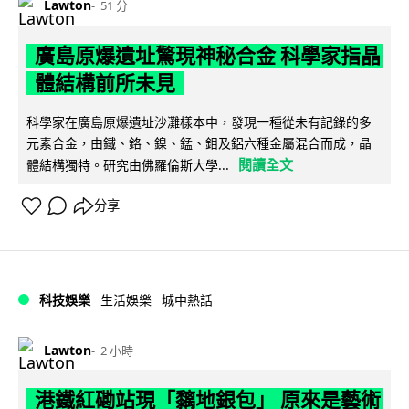
Lawton
51 分
廣島原爆遺址驚現神秘合金 科學家指晶
體結構前所未見
科學家在廣島原爆遺址沙灘樣本中，發現一種從未有記錄的多
元素合金，由鐵、鉻、鎳、錳、鉬及鋁六種金屬混合而成，晶
閱讀全文
體結構獨特。研究由佛羅倫斯大學...
分享
科技娛樂
生活娛樂
城中熱話
Lawton
2 小時
港鐵紅磡站現「黐地銀包」 原來是藝術