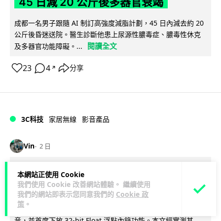
45 日減 20 公斤後多器官衰竭
成都一名男子跟隨 AI 制訂高強度減脂計劃，45 日內減去約 20
公斤後昏迷送院。醫生診斷他患上尿源性膿毒症、膿毒性休克
閱讀全文
及多器官功能障礙。...
23
4
分享
↗
3C科技
家居無線
影音產品
Vin
2 日
DJI Mic Mini 2s 實測 四發一收同步獨
本網站正使用 Cookie
我們使用 Cookie 改善網站體驗。 繼續使用
立錄音 32-bit 防爆咪拍片必備
我們的網站即表示您同意我們的
Cookie 政
策
。
DJI 最新推出的 Mic Mini 2s 無線咪支援「四發一收」分軌錄
音，並首度下放 32-bit Float 浮點內錄功能。本文經實測其...