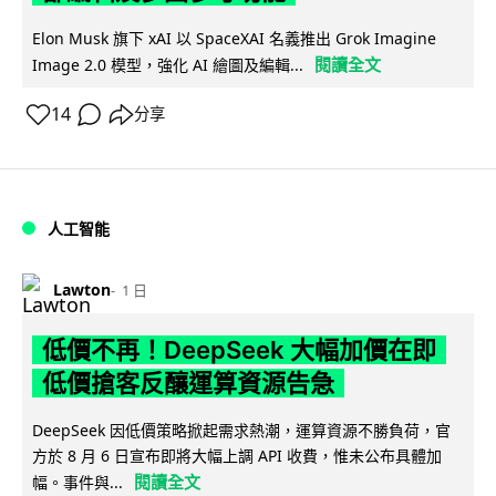
Elon Musk 旗下 xAI 以 SpaceXAI 名義推出 Grok Imagine
閱讀全文
Image 2.0 模型，強化 AI 繪圖及編輯...
14
分享
人工智能
Lawton
1 日
低價不再！DeepSeek 大幅加價在即
低價搶客反釀運算資源告急
DeepSeek 因低價策略掀起需求熱潮，運算資源不勝負荷，官
方於 8 月 6 日宣布即將大幅上調 API 收費，惟未公布具體加
閱讀全文
幅。事件與...