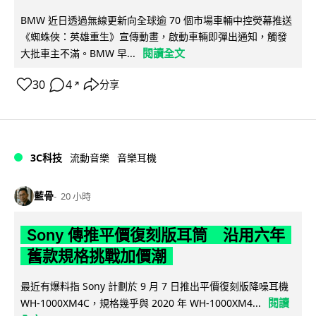
BMW 近日透過無線更新向全球逾 70 個市場車輛中控熒幕推送
《蜘蛛俠：英雄重生》宣傳動畫，啟動車輛即彈出通知，觸發
閱讀全文
大批車主不滿。BMW 早...
30
4
分享
↗
3C科技
流動音樂
音樂耳機
藍骨
20 小時
Sony 傳推平價復刻版耳筒 沿用六年
舊款規格挑戰加價潮
最近有爆料指 Sony 計劃於 9 月 7 日推出平價復刻版降噪耳機
閱讀
WH-1000XM4C，規格幾乎與 2020 年 WH-1000XM4...