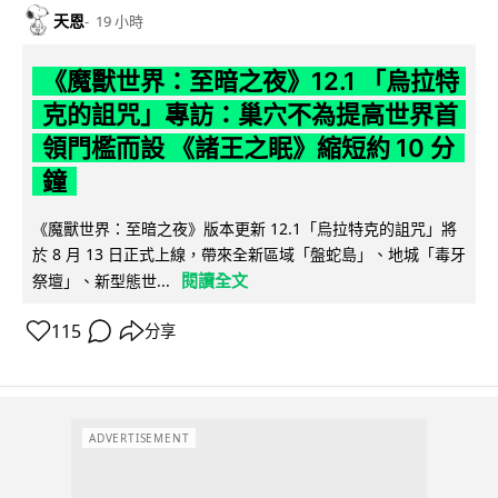
天恩
19 小時
《魔獸世界：至暗之夜》12.1 「烏拉特
克的詛咒」專訪：巢穴不為提高世界首
領門檻而設 《諸王之眠》縮短約 10 分
鐘
《魔獸世界：至暗之夜》版本更新 12.1「烏拉特克的詛咒」將
於 8 月 13 日正式上線，帶來全新區域「盤蛇島」、地城「毒牙
閱讀全文
祭壇」、新型態世...
115
分享
ADVERTISEMENT