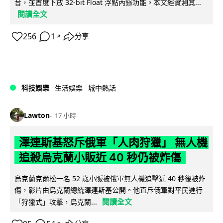
音，並首度下放 32-bit Float 浮點內錄功能。本文經實測其...
閱讀全文
256
1
分享
↗
科技娛樂
生活娛樂
城中熱話
Lawton
17 小時
澤連斯基怒斥俄軍「人肉狩獵」 無人機
追殺烏克蘭小販近 40 秒仍被炸傷
烏克蘭克爾松一名 52 歲小販被俄軍無人機追擊近 40 秒後被炸
傷，影片由烏克蘭總統澤連斯基公開。他直斥俄軍對平民進行
閱讀全文
「狩獵式」攻擊，烏克蘭...