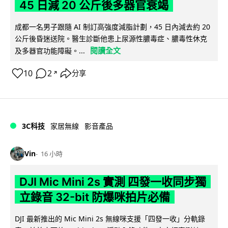
45 日減 20 公斤後多器官衰竭
成都一名男子跟隨 AI 制訂高強度減脂計劃，45 日內減去約 20
公斤後昏迷送院。醫生診斷他患上尿源性膿毒症、膿毒性休克
閱讀全文
及多器官功能障礙。...
10
2
分享
↗
3C科技
家居無線
影音產品
Vin
16 小時
DJI Mic Mini 2s 實測 四發一收同步獨
立錄音 32-bit 防爆咪拍片必備
DJI 最新推出的 Mic Mini 2s 無線咪支援「四發一收」分軌錄