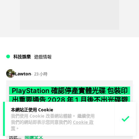
科技娛樂
遊戲情報
Lawton
23 小時
PlayStation 確認停產實體光碟 包裝印
出重要通告 2028 年 1 月後不出光碟遊
戲
本網站正使用 Cookie
我們使用 Cookie 改善網站體驗。 繼續使用
我們的網站即表示您同意我們的
Cookie 政
Sony 已在 PS5 主機包裝加貼提示貼紙，重申官方 7 月已公布
策
。
計劃：2028 年 1 月起停產新遊戲實體光碟。分析師預期 PS6
閱讀全文
因此...