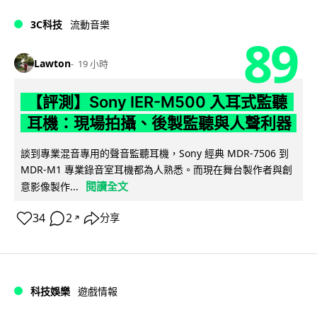
3C科技
流動音樂
89
Lawton
19 小時
【評測】Sony IER-M500 入耳式監聽
耳機：現場拍攝、後製監聽與人聲利器
談到專業混音專用的聲音監聽耳機，Sony 經典 MDR-7506 到
MDR-M1 專業錄音室耳機都為人熟悉。而現在舞台製作者與創
閱讀全文
意影像製作...
34
2
分享
↗
科技娛樂
遊戲情報