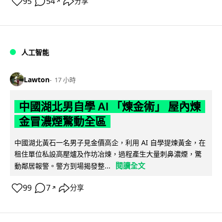
95
54
分享
↗
人工智能
Lawton
17 小時
中國湖北男自學 AI 「煉金術」 屋內煉
金冒濃煙驚動全區
中國湖北黃石一名男子見金價高企，利用 AI 自學提煉黃金，在
租住單位私設高壓爐及作坊冶煉，過程產生大量刺鼻濃煙，驚
閱讀全文
動鄰居報警。警方到場揭發整...
99
7
分享
↗