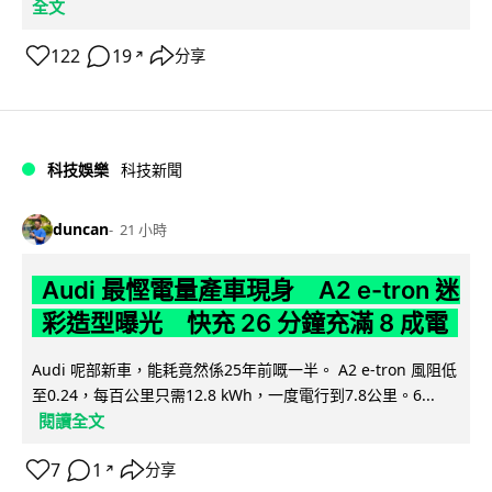
全文
122
19
分享
↗
科技娛樂
科技新聞
duncan
21 小時
Audi 最慳電量產車現身 A2 e-tron 迷
彩造型曝光 快充 26 分鐘充滿 8 成電
Audi 呢部新車，能耗竟然係25年前嘅一半。 A2 e-tron 風阻低
至0.24，每百公里只需12.8 kWh，一度電行到7.8公里。6...
閱讀全文
7
1
分享
↗