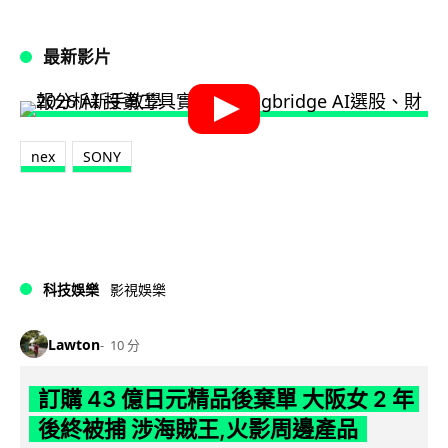
最新影片
nex
SONY
科技娛樂
影視娛樂
Lawton
10 分
訂購 43 億日元精品後棄單 大阪女 2 年
後終被捕 涉海賊王,火影周邊產品