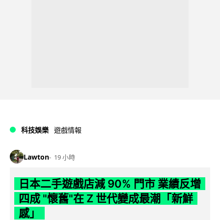
科技娛樂
遊戲情報
Lawton
19 小時
日本二手遊戲店減 90% 門市 業績反增
四成 "懷舊"在 Z 世代變成最潮「新鮮
感」