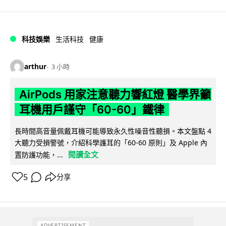
科技娛樂
生活科技
健康
arthur
3 小時
AirPods 用家注意聽力響紅燈 醫學界籲
耳機用戶謹守「60-60」鐵律
長時間高音量佩戴耳機可能導致永久性噪音性聽損。本文盤點 4
大聽力受損警號，介紹科學護耳的「60-60 原則」及 Apple 內
閱讀全文
置防護功能，...
5
分享
ADVERTISEMENT