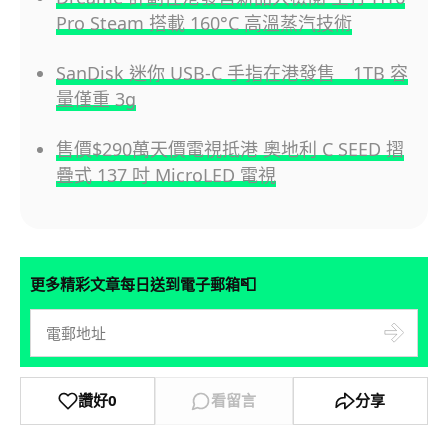
Pro Steam 搭載 160°C 高溫蒸汽技術
SanDisk 迷你 USB-C 手指在港發售 1TB 容
量僅重 3g
售價$290萬天價電視抵港 奧地利 C SEED 摺
疊式 137 吋 MicroLED 電視
📮
更多精彩文章每日送到電子郵箱
讚好
0
看留言
分享