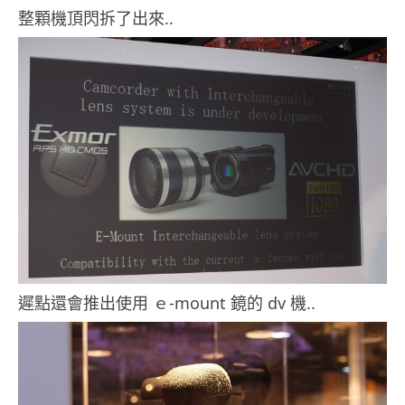
整顆機頂閃拆了出來..
遲點還會推出使用 ｅ-mount 鏡的 dv 機..