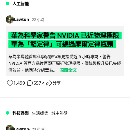
人工智能
Lawton
22 小時
華為科學家警告 NVIDIA 已近物理極限
華為「韜定律」可繞過摩爾定律瓶頸
華為半導體首席科學家廖恒罕見接受近 5 小時專訪，警告
NVIDIA 等西方晶片巨頭正逼近物理極限，傳統製程升級已失經
閱讀全文
濟效益。他同時介紹華為...
1,499
557
分享
↗
科技娛樂
生活娛樂
城中熱話
Lawton
23 小時