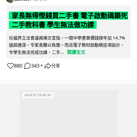
家長無得慳錢買二手書 電子啟動碼鎖死
二手教科書 學生無法做功課
社福界立法會議員陳文宜指，一間中學書單價錢按年加 14.7%
遠超通漲，令家長難以負擔。而且電子教材啟動碼這項設計，
閱讀全文
令學生無法完成功課，二手...
880
343
分享
↗
ADVERTISEMENT