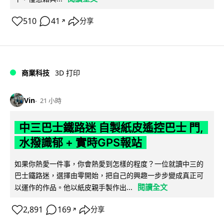
510
41
分享
↗
商業科技
3D 打印
Vin
21 小時
中三巴士鐵路迷 自製紙皮遙控巴士 門,
水撥識郁 + 實時GPS報站
如果你熱愛一件事，你會熱愛到怎樣的程度？一位就讀中三的
巴士鐵路迷，選擇由零開始，把自己的興趣一步步變成真正可
閱讀全文
以運作的作品。他以紙皮親手製作出...
2,891
169
分享
↗