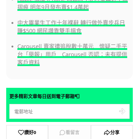
摺痕 明年9月發布賣$1.4萬起
中大畢業生工作十年裸辭 轉行做外賣步兵日
賺$500 網民讚靠雙手搵食
Carousell 賣家遭追稅數十萬元 懷疑二手平
台「舉報」用戶 Carousell 否認：未有提供
客戶資料
📮
更多精彩文章每日送到電子郵箱
讚好
0
看留言
分享