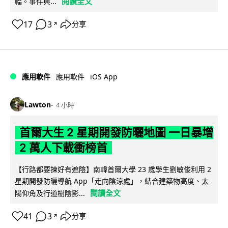
閱讀全文
幅。事件與...
17
3
分享
↗
iOS App
應用軟件
應用軟件
Lawton
4 小時
首爾大生 2 星期開發防曬地圖 一日暴增
2 萬人下載衝榜首
【行路都要揀好有遮陰】南韓首爾大學 23 歲學生劉敏俊利用 2
星期開發防曬導航 App「走向陰涼處」，結合建築物高度、太
閱讀全文
陽仰角及行道樹陰影...
41
3
分享
↗