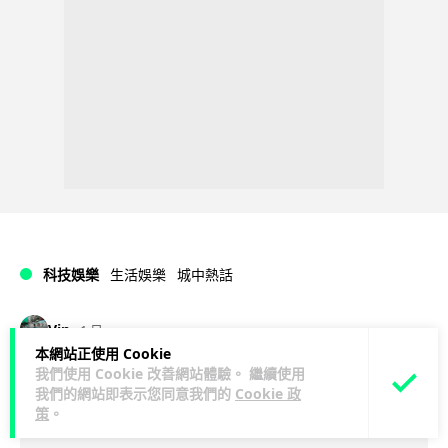
科技娛樂
生活娛樂
城中熱話
Vin
1 日
本網站正使用 Cookie
我們使用 Cookie 改善網站體驗。 繼續使用
特朗普嘲電動車主有里程病 剩 75% 電
我們的網站即表示您同意我們的
Cookie 政
量即焦慮發作 狂言一手終結電車指令
策
。