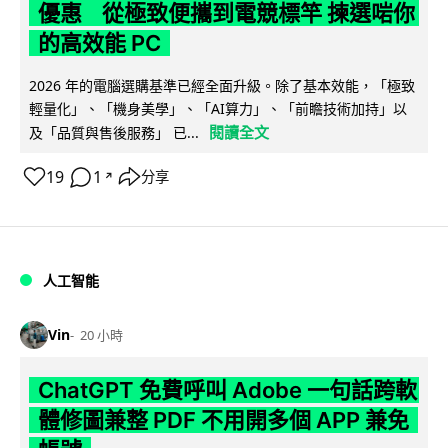
優惠 從極致便攜到電競標竿 揀選啱你
的高效能 PC
2026 年的電腦選購基準已經全面升級。除了基本效能，「極致
輕量化」、「機身美學」、「AI算力」、「前瞻技術加持」以
閱讀全文
及「品質與售後服務」 已...
19
1
分享
↗
人工智能
Vin
20 小時
ChatGPT 免費呼叫 Adobe 一句話跨軟
體修圖兼整 PDF 不用開多個 APP 兼免