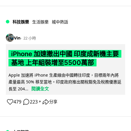
科技娛樂
生活娛樂
城中熱話
Vin
22 小時
iPhone 加速撤出中國 印度成新機主要
基地 上年組裝增至5500萬部
Apple 加速將 iPhone 生產線由中國轉往印度，目標兩年內將
產量最高 50% 移至當地。印度政府推出關稅豁免及稅務優惠延
閱讀全文
長至 204...
479
223
分享
↗