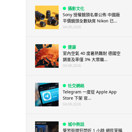
攝影文化
Sony 授權鏡頭名單公佈 中國廠
平價鏡頭全數缺席 Nikon 已...
04.08.2026
健康
室內空氣 40 度暑熱難耐 德國空
調普及率僅 3% 大眾繼...
04.08.2026
社交網絡
Telegram 一度從 Apple App
Store 下架 官...
04.08.2026
城中熱話
葵芳街燈狂閃近 1 小時 網民笑稱