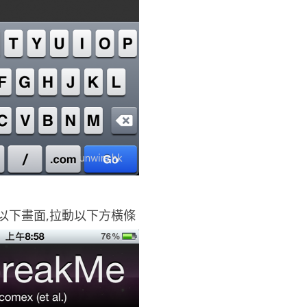
見到以下畫面,拉動以下方橫條