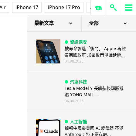
Air
iPhone 17
iPhone 17 Pro
AirPods Pro 3
Ap
最新文章
全部
資訊保安
被命令製造「後門」 Apple 再控
告英國政府 加密後門爭議延燒...
04.08.2026
汽車科技
Tesla Model Y 長續航後驅版抵
港 YOHO MALL ...
04.08.2026
人工智能
據報中國憂美國 AI 變武器 不滿
Anthropic 拒正常存取...