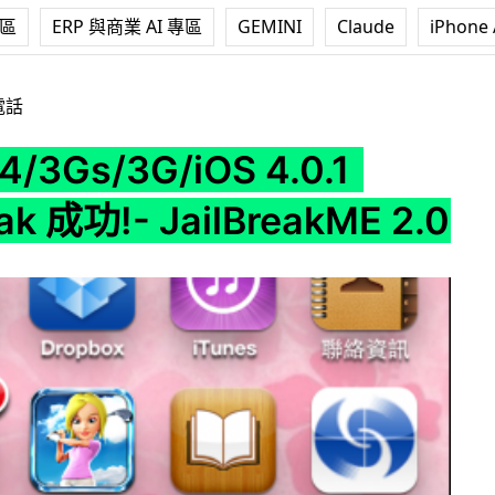
專區
ERP 與商業 AI 專區
GEMINI
Claude
iPhone 
iOS 4.0.1 Jailbreak 成功!- JailBreakME 2.0
電話
4/3Gs/3G/iOS 4.0.1
eak 成功!- JailBreakME 2.0