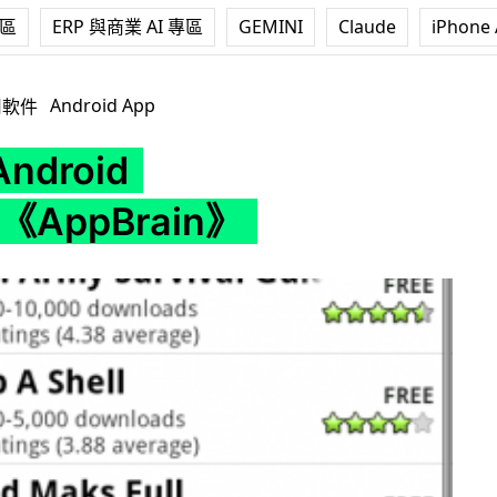
專區
ERP 與商業 AI 專區
GEMINI
Claude
iPhone 
arket《AppBrain》
Android App
用軟件
droid
t《AppBrain》