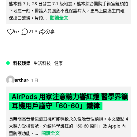
熊本縣 7 月 28 日發生 7.1 級地震，熊本綜合醫院手術室鏡頭拍
下地震一刻，醫護人員臨危不亂保護病人，更馬上開逃生門確
閱讀全文
保出口流通。片段...
67
21
分享
↗
科技娛樂
生活科技
健康
arthur
1 日
AirPods 用家注意聽力響紅燈 醫學界籲
耳機用戶謹守「60-60」鐵律
長時間高音量佩戴耳機可能導致永久性噪音性聽損。本文盤點 4
大聽力受損警號，介紹科學護耳的「60-60 原則」及 Apple 內
閱讀全文
置防護功能，...