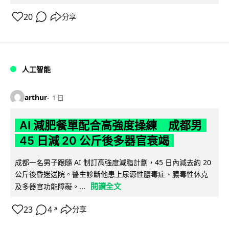
20
分享
人工智能
arthur
1 日
AI 減肥餐單配合高強度操練 成都男
45 日減 20 公斤後多器官衰竭
成都一名男子跟隨 AI 制訂高強度減脂計劃，45 日內減去約 20
公斤後昏迷送院。醫生診斷他患上尿源性膿毒症、膿毒性休克
閱讀全文
及多器官功能障礙。...
23
4
分享
↗