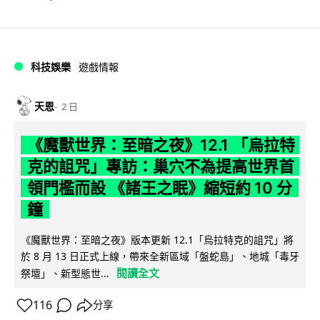
科技娛樂
遊戲情報
天恩
2 日
《魔獸世界：至暗之夜》12.1 「烏拉特
克的詛咒」專訪：巢穴不為提高世界首
領門檻而設 《諸王之眠》縮短約 10 分
鐘
《魔獸世界：至暗之夜》版本更新 12.1「烏拉特克的詛咒」將
於 8 月 13 日正式上線，帶來全新區域「盤蛇島」、地城「毒牙
閱讀全文
祭壇」、新型態世...
116
分享