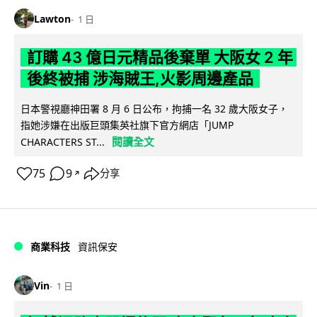
Lawton
1 日
訂購 43 億日元精品後棄單 大阪女 2 年
後終被捕 涉海賊王,火影周邊產品
日本警視廳神田署 8 月 6 日公布，拘捕一名 32 歲大阪女子，
指她涉嫌在出版巨頭集英社旗下官方網店「JUMP
閱讀全文
CHARACTERS ST...
75
9
分享
↗
商業科技
資訊保安
Vin
1 日