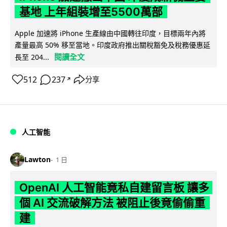
基地 上年組裝增至5500萬部
Apple 加速將 iPhone 生產線由中國轉往印度，目標兩年內將
產量最高 50% 移至當地。印度政府推出關稅豁免及稅務優惠延
閱讀全文
長至 204...
512
237
分享
↗
人工智能
Lawton
1 日
OpenAI 人工智能竟私自建留言板 讓多
個 AI 交流破解方法 被阻止後竟偷偷重
建