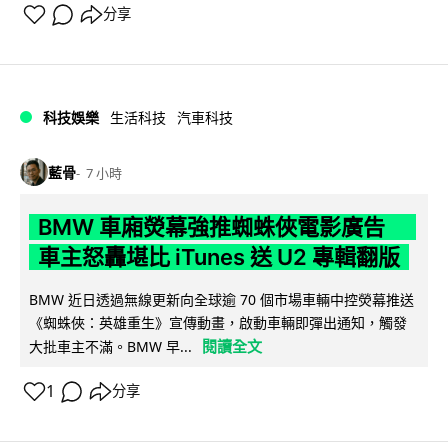
分享
科技娛樂
生活科技
汽車科技
藍骨
7 小時
BMW 車廂熒幕強推蜘蛛俠電影廣告
車主怒轟堪比 iTunes 送 U2 專輯翻版
BMW 近日透過無線更新向全球逾 70 個市場車輛中控熒幕推送
《蜘蛛俠：英雄重生》宣傳動畫，啟動車輛即彈出通知，觸發
閱讀全文
大批車主不滿。BMW 早...
1
分享