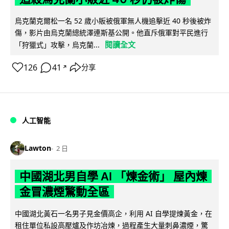
烏克蘭克爾松一名 52 歲小販被俄軍無人機追擊近 40 秒後被炸
傷，影片由烏克蘭總統澤連斯基公開。他直斥俄軍對平民進行
閱讀全文
「狩獵式」攻擊，烏克蘭...
126
41
分享
↗
人工智能
Lawton
2 日
中國湖北男自學 AI 「煉金術」 屋內煉
金冒濃煙驚動全區
中國湖北黃石一名男子見金價高企，利用 AI 自學提煉黃金，在
租住單位私設高壓爐及作坊冶煉，過程產生大量刺鼻濃煙，驚