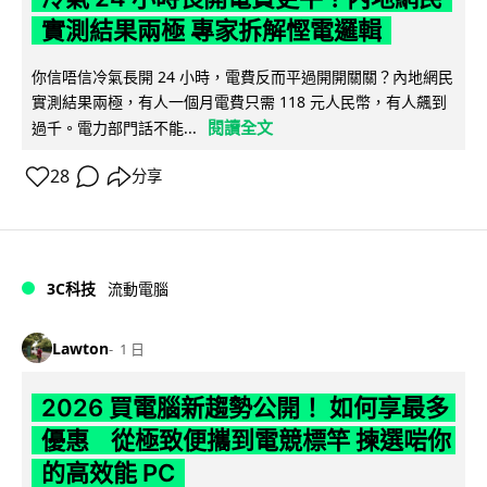
實測結果兩極 專家拆解慳電邏輯
你信唔信冷氣長開 24 小時，電費反而平過開開關關？內地網民
實測結果兩極，有人一個月電費只需 118 元人民幣，有人飆到
閱讀全文
過千。電力部門話不能...
28
分享
3C科技
流動電腦
Lawton
1 日
2026 買電腦新趨勢公開！ 如何享最多
優惠 從極致便攜到電競標竿 揀選啱你
的高效能 PC