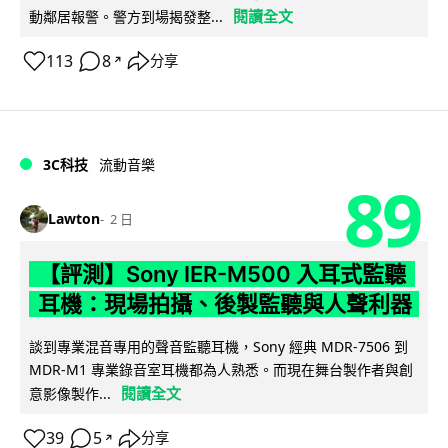
閱讀全文
動鄰居報警。警方到場揭發整...
113
8
分享
↗
3C科技
流動音樂
89
Lawton
2 日
【評測】Sony IER-M500 入耳式監聽
耳機：現場拍攝、後製監聽與人聲利器
談到專業混音專用的聲音監聽耳機，Sony 經典 MDR-7506 到
MDR-M1 專業錄音室耳機都為人熟悉。而現在舞台製作者與創
閱讀全文
意影像製作...
39
5
分享
↗