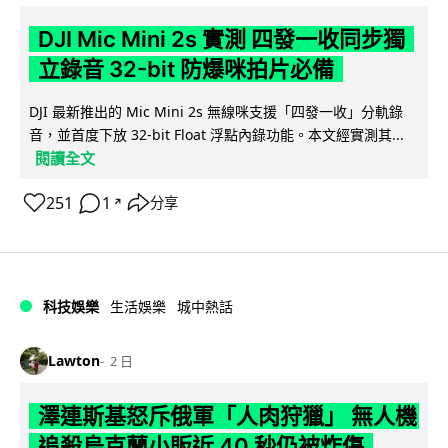
DJI Mic Mini 2s 實測 四發一收同步獨
立錄音 32-bit 防爆咪拍片必備
DJI 最新推出的 Mic Mini 2s 無線咪支援「四發一收」分軌錄
音，並首度下放 32-bit Float 浮點內錄功能。本文經實測其...
閱讀全文
251
1
分享
↗
科技娛樂
生活娛樂
城中熱話
Lawton
2 日
澤連斯基怒斥俄軍「人肉狩獵」 無人機
追殺烏克蘭小販近 40 秒仍被炸傷