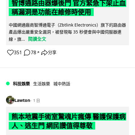
智博通路由器爆後門 官方緊急下架止血
稱漏洞是功能在維修時使用
中國網通廠商智博通電子（Zbtlink Electronics）旗下的路由器
產品爆出嚴重安全漏洞，被發現每 35 秒便會與中國伺服器連
閱讀全文
線，旗...
351
78
分享
↗
科技娛樂
生活娛樂
城中熱話
Lawton
1 日
熊本地震手術室驚魂片瘋傳 醫護保護病
人、逃生門 網民讚值得尊敬