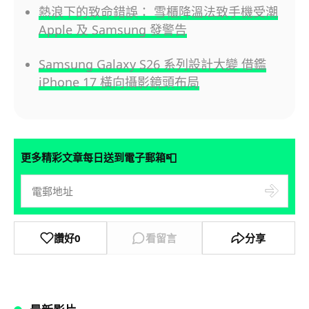
熱浪下的致命錯誤： 雪櫃降溫法致手機受潮
Apple 及 Samsung 發警告
Samsung Galaxy S26 系列設計大變 借鑑
iPhone 17 橫向攝影鏡頭布局
📮
更多精彩文章每日送到電子郵箱
讚好
0
看留言
分享