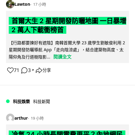
Lawton
17 小時
首爾大生 2 星期開發防曬地圖 一日暴增
2 萬人下載衝榜首
【行路都要揀好有遮陰】南韓首爾大學 23 歲學生劉敏俊利用 2
星期開發防曬導航 App「走向陰涼處」，結合建築物高度、太
閱讀全文
陽仰角及行道樹陰影...
71
3
分享
↗
科技娛樂
科技新聞
arthur
19 小時
冷氣 24 小時長開電費更平？內地網民