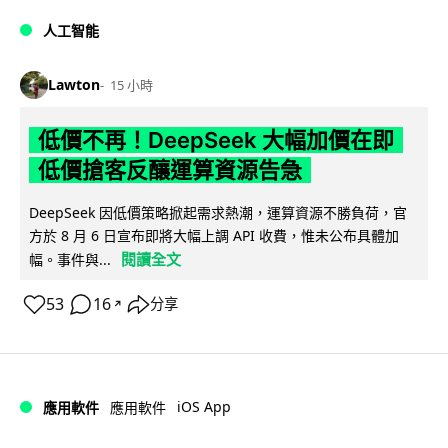
人工智能
Lawton
15 小時
低價不再！DeepSeek 大幅加價在即
低價搶客反釀運算資源告急
DeepSeek 因低價策略掀起需求熱潮，運算資源不勝負荷，官
方於 8 月 6 日宣布即將大幅上調 API 收費，惟未公布具體加
閱讀全文
幅。事件與...
53
16
分享
↗
iOS App
應用軟件
應用軟件