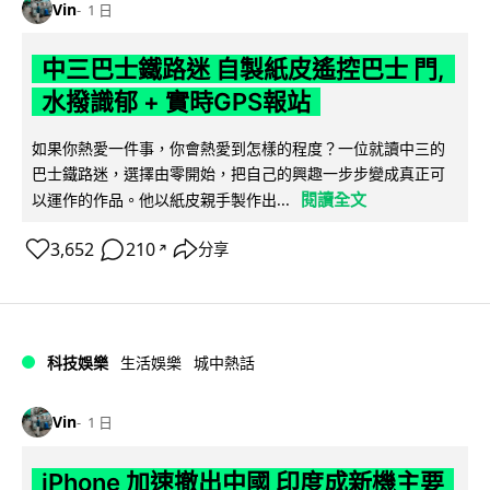
Vin
1 日
中三巴士鐵路迷 自製紙皮遙控巴士 門,
水撥識郁 + 實時GPS報站
如果你熱愛一件事，你會熱愛到怎樣的程度？一位就讀中三的
巴士鐵路迷，選擇由零開始，把自己的興趣一步步變成真正可
閱讀全文
以運作的作品。他以紙皮親手製作出...
3,652
210
分享
↗
科技娛樂
生活娛樂
城中熱話
Vin
1 日
iPhone 加速撤出中國 印度成新機主要