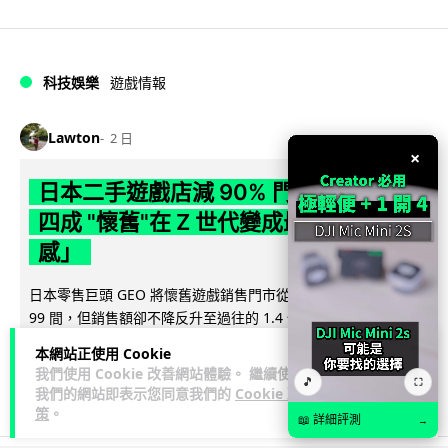
科技娛樂
遊戲情報
Lawton
2 日
×
日本二手遊戲店減 90% 門市 業績反增
四成 "懷舊"在 Z 世代變成最潮「新鮮
感」
日本零售巨頭 GEO 將懷舊遊戲銷售門市從 1,000 間大幅減至
99 間，但銷售額卻不降反升至過往的 1.4 倍。做到「減店增
閱讀全文
收」奇蹟，...
本網站正使用 Cookie
我們使用 Cookie 改善網站體驗。 繼續使用
🎵
⛶
262
20
分享
↗
我們的網站即表示您同意我們的
Cookie 政
策
。
📖 詳細評測
→