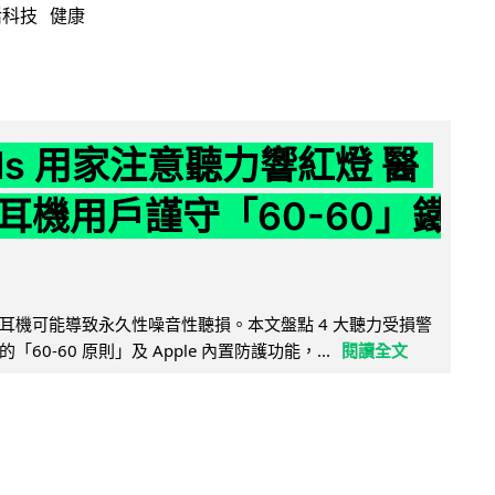
活科技
健康
ods 用家注意聽力響紅燈 醫
耳機用戶謹守「60-60」鐵
耳機可能導致永久性噪音性聽損。本文盤點 4 大聽力受損警
60-60 原則」及 Apple 內置防護功能，...
閱讀全文