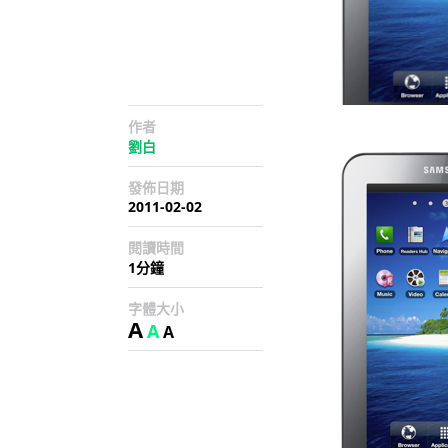
作者
劉白
發佈日期
2011-02-02
閱讀時間
1分鐘
字體大小
A
A
A