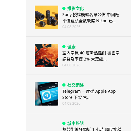
攝影文化
Sony 授權鏡頭名單公佈 中國廠
平價鏡頭全數缺席 Nikon 已...
04.08.2026
健康
室內空氣 40 度暑熱難耐 德國空
調普及率僅 3% 大眾繼...
04.08.2026
社交網絡
Telegram 一度從 Apple App
Store 下架 官...
04.08.2026
城中熱話
葵芳街燈狂閃近 1 小時 網民笑稱