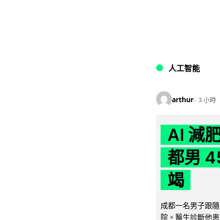
人工智能
arthur
3 小時
AI 
都男 4
竭
成都一名男子跟隨 
院。醫生診斷他患