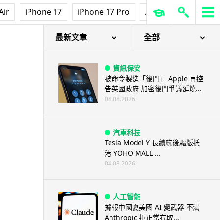
Air
iPhone 17
iPhone 17 Pro
AirPods Pro 3
Ap
最新文章
全部
資訊保安
被命令製造「後門」 Apple 再控
告英國政府 加密後門爭議延燒...
04.08.2026
汽車科技
Tesla Model Y 長續航後驅版抵
港 YOHO MALL ...
04.08.2026
人工智能
據報中國憂美國 AI 變武器 不滿
Anthropic 拒正常存取...