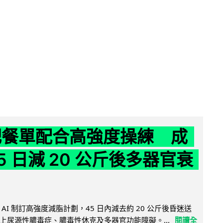
減肥餐單配合高強度操練 成
5 日減 20 公斤後多器官衰
AI 制訂高強度減脂計劃，45 日內減去約 20 公斤後昏迷送
上尿源性膿毒症、膿毒性休克及多器官功能障礙。...
閱讀全