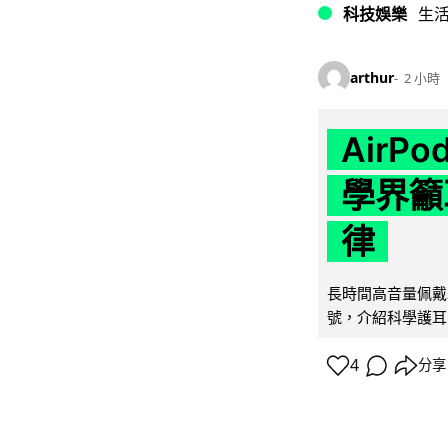
科技娛樂
生
arthur
2 小時
AirP
學界籲
律
長時間高音量佩戴
號，介紹科學護耳的「
4
分享