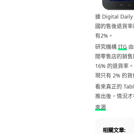
據 Digital D
國的售後退貨率
有2%。
研究機構
ITG
由
間零售店的銷售數
16% 的退貨率。I
現只有 2% 的
看來真正的 Tabl
推出後，情況才
來源
相關文章: