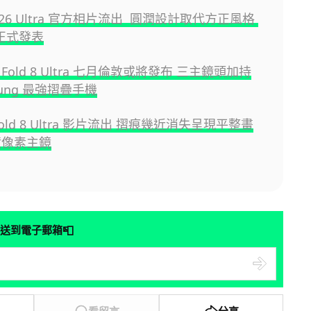
y S26 Ultra 官方相片流出 圓潤設計取代方正風格
日正式發表
 Z Fold 8 Ultra 七月倫敦或將發布 三主鏡頭加持
sung 最強摺疊手機
 Fold 8 Ultra 影片流出 摺痕幾近消失呈現平整畫
億像素主鏡
📮
送到電子郵箱
看留言
分享