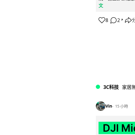
文
8
2
↗
3C科技
家居
Vin
15 小時
DJI M