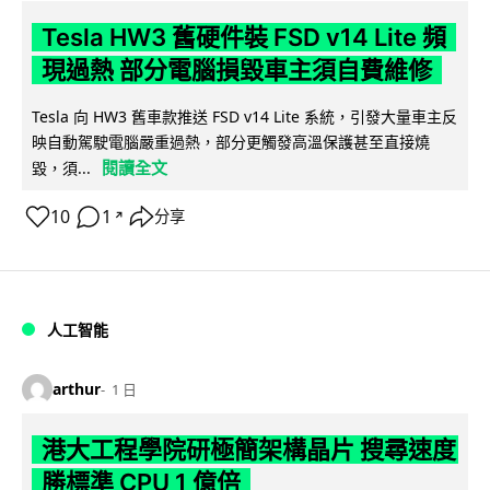
Tesla HW3 舊硬件裝 FSD v14 Lite 頻
現過熱 部分電腦損毀車主須自費維修
Tesla 向 HW3 舊車款推送 FSD v14 Lite 系統，引發大量車主反
映自動駕駛電腦嚴重過熱，部分更觸發高溫保護甚至直接燒
閱讀全文
毀，須...
10
1
分享
↗
人工智能
arthur
1 日
港大工程學院研極簡架構晶片 搜尋速度
勝標準 CPU 1 億倍