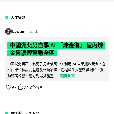
人工智能
Lawton
16 小時
中國湖北男自學 AI 「煉金術」 屋內煉
金冒濃煙驚動全區
中國湖北黃石一名男子見金價高企，利用 AI 自學提煉黃金，在
租住單位私設高壓爐及作坊冶煉，過程產生大量刺鼻濃煙，驚
閱讀全文
動鄰居報警。警方到場揭發整...
97
7
分享
↗
3C科技
流動音樂