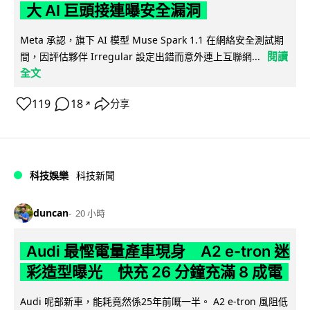
大 AI 巨頭接連曝安全漏洞
Meta 承認，旗下 AI 模型 Muse Spark 1.1 在網絡安全測試期
閱讀
間，因評估夥伴 Irregular 設定出錯而意外連上互聯網...
全文
119
18
分享
↗
科技娛樂
科技新聞
duncan
20 小時
Audi 最慳電量產車現身 A2 e-tron 迷
彩造型曝光 快充 26 分鐘充滿 8 成電
Audi 呢部新車，能耗竟然係25年前嘅一半。 A2 e-tron 風阻低