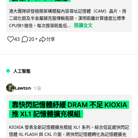
港大團隊研發極簡架構模擬內容尋址記憶體（CAM）晶片，用
二硫化鉬及半金屬銻克服傳輸瓶頸，漢明距離計算速度比標準
閱讀全文
CPU快1億倍，每次搜尋耗能低...
43
20
分享
↗
人工智能
Lawton
1 日
靠快閃記憶體紓緩 DRAM 不足 KIOXIA
推 XL1 記憶體擴充模組
KIOXIA 發表全新記憶體擴充模組 XL1 系列，結合低延遲快閃記
憶體 XL-FLASH 與 CXL 介面，將快閃記憶體轉化為記憶體擴充