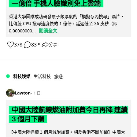
一億倍 手機人臉識別免上雲端
香港大學團隊成功研發原子級厚度的「模擬存內搜尋」晶片，
比傳統 CPU 搜尋速度快約 1 億倍，延遲低至 36 皮秒（即
閱讀全文
0.00000000...
378
83
分享
↗
科技娛樂
生活科技
旅遊
Lawton
1 日
中國大陸航線燃油附加費今日再降 連續
3 個月下調
【中國大陸連續 3 個月減附加費，相反香港不斷加價】中國大