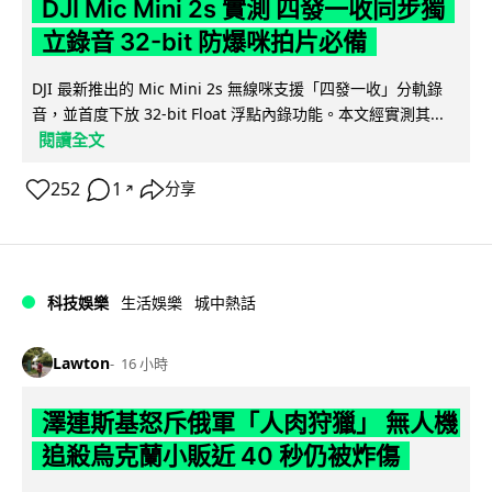
DJI Mic Mini 2s 實測 四發一收同步獨
立錄音 32-bit 防爆咪拍片必備
DJI 最新推出的 Mic Mini 2s 無線咪支援「四發一收」分軌錄
音，並首度下放 32-bit Float 浮點內錄功能。本文經實測其...
閱讀全文
252
1
分享
↗
科技娛樂
生活娛樂
城中熱話
Lawton
16 小時
澤連斯基怒斥俄軍「人肉狩獵」 無人機
追殺烏克蘭小販近 40 秒仍被炸傷