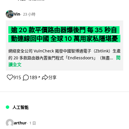
Vin
23 小時
逾 20 款平價路由器爆後門 每 35 秒自
動連線回中國 全球 10 萬用家私隱堪憂
網絡安全公司 VulnCheck 揭發中國智博通電子（Zbtlink）生產
閱
的 20 多款路由器內置後門程式「Endlessdoors」（無盡...
讀全文
915
189
分享
↗
人工智能
arthur
1 日