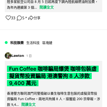
陸多家航空公司自 8 月 5 日起再度下調內陸航線燃油附加費，
閱讀全文
為年內連續第 3 個...
33
5
分享
↗
科技娛樂
生活科技
區塊鏈
Lawton
1 日
Fun Coffee 咖啡騙局爆煲 咖啡包裝虛
擬貨幣投資騙局 港澳警拘 8 人涉款
9,400 萬元
香港警方聯同澳門司警搗破以養生咖啡生意包裝的虛擬貨幣投
資騙局 Fun Coffee，兩地共拘捕 8 人，接獲逾 200 宗舉報，涉
閱讀全文
款 9,4...