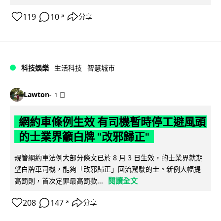
119
10
分享
↗
科技娛樂
生活科技
智慧城市
Lawton
1 日
網約車條例生效 有司機暫時停工避風頭
的士業界籲白牌 "改邪歸正"
規管網約車法例大部分條文已於 8 月 3 日生效，的士業界就期
望白牌車司機，能夠「改邪歸正」回流駕駛的士。新例大幅提
閱讀全文
高罰則，首次定罪最高罰款...
208
147
分享
↗