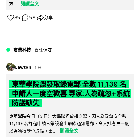
閱讀全文
方...
85
5
分享
↗
商業科技
資訊保安
Lawton
1 日
東華學院誤發取錄電郵 全數 11,139 名
申請人一度空歡喜 專家:人為疏忽+系統
防護缺失
東華學院今日（5 日）大學聯招放榜之際，因人為疏忽向全數
11,139 名課程申請人錯誤發出取錄通知電郵，令大批考生一度
閱讀全文
以為獲得學位取錄，事...