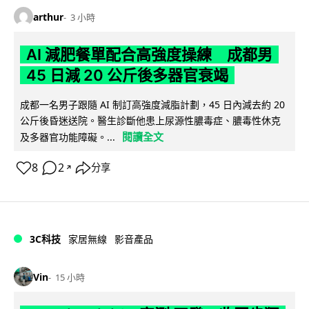
arthur
3 小時
AI 減肥餐單配合高強度操練 成都男
45 日減 20 公斤後多器官衰竭
成都一名男子跟隨 AI 制訂高強度減脂計劃，45 日內減去約 20
公斤後昏迷送院。醫生診斷他患上尿源性膿毒症、膿毒性休克
閱讀全文
及多器官功能障礙。...
8
2
分享
↗
3C科技
家居無線
影音產品
Vin
15 小時