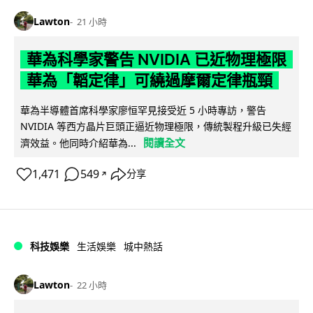
Lawton
21 小時
華為科學家警告 NVIDIA 已近物理極限
華為「韜定律」可繞過摩爾定律瓶頸
華為半導體首席科學家廖恒罕見接受近 5 小時專訪，警告
NVIDIA 等西方晶片巨頭正逼近物理極限，傳統製程升級已失經
閱讀全文
濟效益。他同時介紹華為...
1,471
549
分享
↗
科技娛樂
生活娛樂
城中熱話
Lawton
22 小時