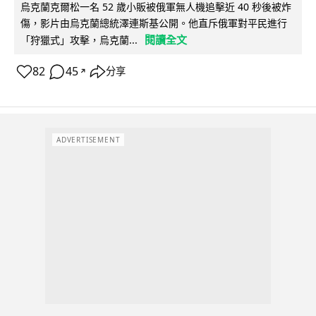
烏克蘭克爾松一名 52 歲小販被俄軍無人機追擊近 40 秒後被炸
傷，影片由烏克蘭總統澤連斯基公開。他直斥俄軍對平民進行
閱讀全文
「狩獵式」攻擊，烏克蘭...
82
45
分享
↗
ADVERTISEMENT