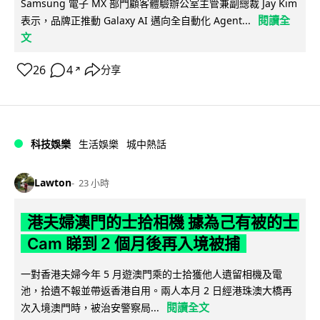
Samsung 電子 MX 部門顧客體驗辦公室主管兼副總裁 Jay Kim
閱讀全
表示，品牌正推動 Galaxy AI 邁向全自動化 Agent...
文
26
4
分享
↗
科技娛樂
生活娛樂
城中熱話
Lawton
23 小時
港夫婦澳門的士拾相機 據為己有被的士
Cam 睇到 2 個月後再入境被捕
一對香港夫婦今年 5 月遊澳門乘的士拾獲他人遺留相機及電
池，拾遺不報並帶返香港自用。兩人本月 2 日經港珠澳大橋再
閱讀全文
次入境澳門時，被治安警察局...