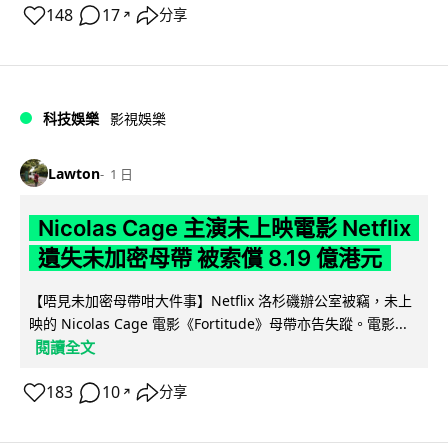
148
17
分享
↗
科技娛樂
影視娛樂
Lawton
1 日
Nicolas Cage 主演未上映電影 Netflix
遺失未加密母帶 被索償 8.19 億港元
【唔見未加密母帶咁大件事】Netflix 洛杉磯辦公室被竊，未上
映的 Nicolas Cage 電影《Fortitude》母帶亦告失蹤。電影...
閱讀全文
183
10
分享
↗