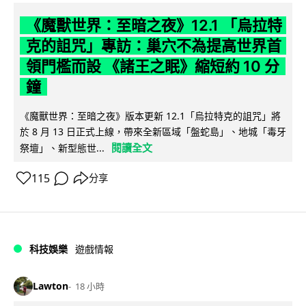
《魔獸世界：至暗之夜》12.1 「烏拉特
克的詛咒」專訪：巢穴不為提高世界首
領門檻而設 《諸王之眠》縮短約 10 分
鐘
《魔獸世界：至暗之夜》版本更新 12.1「烏拉特克的詛咒」將
於 8 月 13 日正式上線，帶來全新區域「盤蛇島」、地城「毒牙
閱讀全文
祭壇」、新型態世...
115
分享
科技娛樂
遊戲情報
Lawton
18 小時