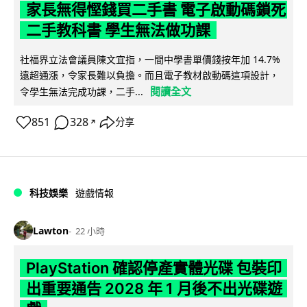
家長無得慳錢買二手書 電子啟動碼鎖死
二手教科書 學生無法做功課
社福界立法會議員陳文宜指，一間中學書單價錢按年加 14.7%
遠超通漲，令家長難以負擔。而且電子教材啟動碼這項設計，
閱讀全文
令學生無法完成功課，二手...
851
328
分享
↗
科技娛樂
遊戲情報
Lawton
22 小時
PlayStation 確認停產實體光碟 包裝印
出重要通告 2028 年 1 月後不出光碟遊