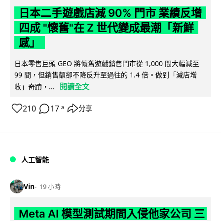
日本二手遊戲店減 90% 門市 業績反增
四成 "懷舊"在 Z 世代變成最潮「新鮮
感」
日本零售巨頭 GEO 將懷舊遊戲銷售門市從 1,000 間大幅減至
99 間，但銷售額卻不降反升至過往的 1.4 倍。做到「減店增
閱讀全文
收」奇蹟，...
210
17
分享
↗
人工智能
Vin
19 小時
Meta AI 模型測試期間入侵他家公司 三