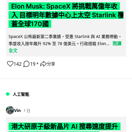
Elon Musk: SpaceX 將挑戰萬億年收
入 目標明年數據中心上太空 Starlink 覆
蓋全球170國
SpaceX 公佈最新第二季業績，受惠 Starlink 與 AI 業務帶動，
閱讀
季度收入按年飆升 92% 至 78 億美元。行政總裁 Elon...
全文
142
19
分享
↗
人工智能
Vin
1 日
港大研原子級新晶片 AI 搜尋速度提升