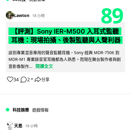
89
Lawton
18 小時
【評測】Sony IER-M500 入耳式監聽
耳機：現場拍攝、後製監聽與人聲利器
談到專業混音專用的聲音監聽耳機，Sony 經典 MDR-7506 到
MDR-M1 專業錄音室耳機都為人熟悉。而現在舞台製作者與創
閱讀全文
意影像製作...
34
2
分享
↗
科技娛樂
遊戲情報
天恩
18 小時