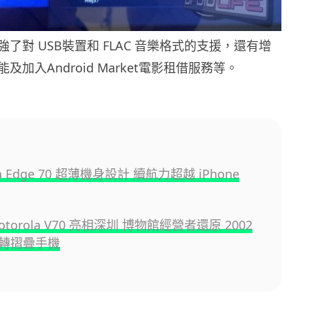
了對 USB裝置和 FLAC 音樂格式的支援，還有增
加入Android Market電影租借服務等。
la Edge 70 超薄機身設計 續航力超越 iPhone
otorola V70 亮相深圳 博物館經營者還原 2002
轉摺疊手機