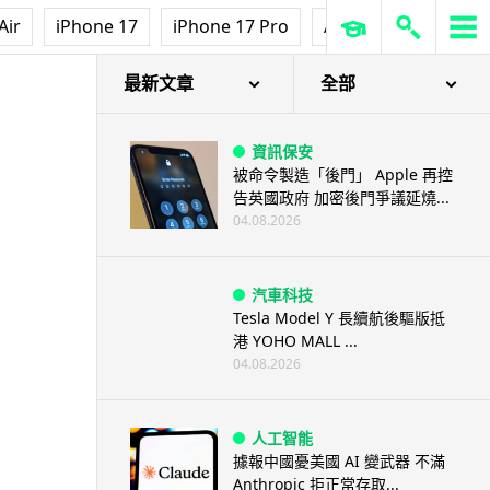
Air
iPhone 17
iPhone 17 Pro
AirPods Pro 3
Ap
最新文章
全部
資訊保安
被命令製造「後門」 Apple 再控
告英國政府 加密後門爭議延燒...
04.08.2026
汽車科技
Tesla Model Y 長續航後驅版抵
港 YOHO MALL ...
04.08.2026
人工智能
據報中國憂美國 AI 變武器 不滿
Anthropic 拒正常存取...