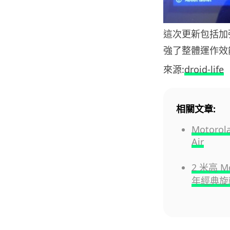
這次更新包括加強
強了整體運作效能及
來源:
droid-life
相關文章:
Motoro
Air
2 米高 M
年經典旋