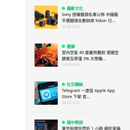
攝影文化
Sony 授權鏡頭名單公佈 中國廠
平價鏡頭全數缺席 Nikon 已...
04.08.2026
健康
室內空氣 40 度暑熱難耐 德國空
調普及率僅 3% 大眾繼...
04.08.2026
社交網絡
Telegram 一度從 Apple App
Store 下架 官...
04.08.2026
城中熱話
葵芳街燈狂閃近 1 小時 網民笑稱