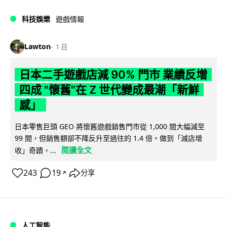
科技娛樂
遊戲情報
Lawton
1 日
日本二手遊戲店減 90% 門市 業績反增
四成 "懷舊"在 Z 世代變成最潮「新鮮
感」
日本零售巨頭 GEO 將懷舊遊戲銷售門市從 1,000 間大幅減至
99 間，但銷售額卻不降反升至過往的 1.4 倍。做到「減店增
閱讀全文
收」奇蹟，...
243
19
分享
↗
人工智能