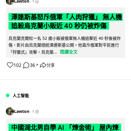
Lawton
1 日
澤連斯基怒斥俄軍「人肉狩獵」 無人機
追殺烏克蘭小販近 40 秒仍被炸傷
烏克蘭克爾松一名 52 歲小販被俄軍無人機追擊近 40 秒後被炸
傷，影片由烏克蘭總統澤連斯基公開。他直斥俄軍對平民進行
閱讀全文
「狩獵式」攻擊，烏克蘭...
102
36
分享
↗
人工智能
Lawton
1 日
中國湖北男自學 AI 「煉金術」 屋內煉