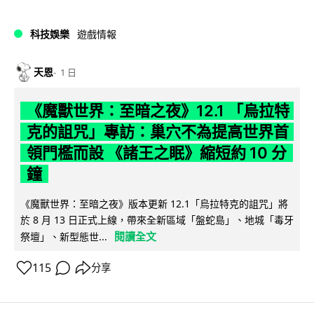
科技娛樂
遊戲情報
天恩
1 日
《魔獸世界：至暗之夜》12.1 「烏拉特
克的詛咒」專訪：巢穴不為提高世界首
領門檻而設 《諸王之眠》縮短約 10 分
鐘
《魔獸世界：至暗之夜》版本更新 12.1「烏拉特克的詛咒」將
於 8 月 13 日正式上線，帶來全新區域「盤蛇島」、地城「毒牙
閱讀全文
祭壇」、新型態世...
115
分享