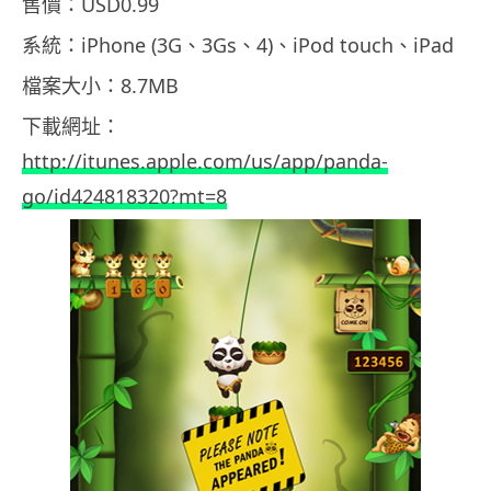
售價：USD0.99
系統：iPhone (3G、3Gs、4)、iPod touch、iPad
檔案大小：8.7MB
下載網址：
http://itunes.apple.com/us/app/panda-
go/id424818320?mt=8