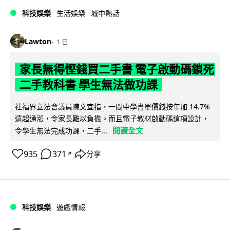
科技娛樂
生活娛樂
城中熱話
Lawton
1 日
家長無得慳錢買二手書 電子啟動碼鎖死
二手教科書 學生無法做功課
社福界立法會議員陳文宜指，一間中學書單價錢按年加 14.7%
遠超通漲，令家長難以負擔。而且電子教材啟動碼這項設計，
閱讀全文
令學生無法完成功課，二手...
935
371
分享
↗
科技娛樂
遊戲情報