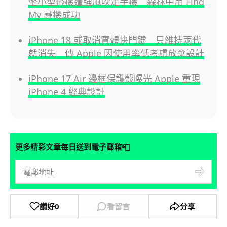
坐小型飛機遭強風吹走手機 森林中用 Find
My 尋機成功
iPhone 18 或取消實體快門鍵 只維持兩代
就消失 傳 Apple 因使用率低考慮放棄設計
iPhone 17 Air 邊框保護殼曝光 Apple 重現
iPhone 4 經典設計
📮
更多精彩文章每日送到電子郵箱
讚好
0
看留言
分享