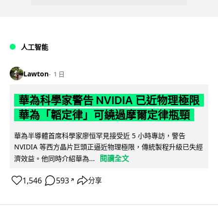
人工智能
Lawton
1 日
華為科學家警告 NVIDIA 已近物理極限
華為「韜定律」可繞過摩爾定律瓶頸
華為半導體首席科學家廖恒罕見接受近 5 小時專訪，警告
NVIDIA 等西方晶片巨頭正逼近物理極限，傳統製程升級已失經
閱讀全文
濟效益。他同時介紹華為...
1,546
593
分享
↗