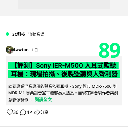
3C科技
流動音樂
89
Lawton
1 日
【評測】Sony IER-M500 入耳式監聽
耳機：現場拍攝、後製監聽與人聲利器
談到專業混音專用的聲音監聽耳機，Sony 經典 MDR-7506 到
MDR-M1 專業錄音室耳機都為人熟悉。而現在舞台製作者與創
閱讀全文
意影像製作...
36
4
分享
↗