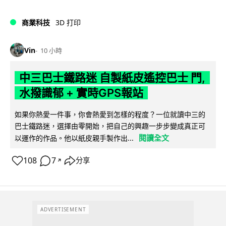
商業科技
3D 打印
Vin
10 小時
中三巴士鐵路迷 自製紙皮遙控巴士 門,
水撥識郁 + 實時GPS報站
如果你熱愛一件事，你會熱愛到怎樣的程度？一位就讀中三的
巴士鐵路迷，選擇由零開始，把自己的興趣一步步變成真正可
閱讀全文
以運作的作品。他以紙皮親手製作出...
108
7
分享
↗
ADVERTISEMENT