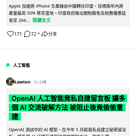
Apple 加速將 iPhone 生產線由中國轉往印度，目標兩年內將
產量最高 50% 移至當地。印度政府推出關稅豁免及稅務優惠延
閱讀全文
長至 204...
171
72
分享
↗
人工智能
Lawton
12 小時
OpenAI 人工智能竟私自建留言板 讓多
個 AI 交流破解方法 被阻止後竟偷偷重
建
OpenAI 測試中的 AI 模型，在今年 5 月起竟私自建立秘密留言