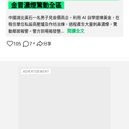
金冒濃煙驚動全區
中國湖北黃石一名男子見金價高企，利用 AI 自學提煉黃金，在
租住單位私設高壓爐及作坊冶煉，過程產生大量刺鼻濃煙，驚
閱讀全文
動鄰居報警。警方到場揭發整...
105
7
分享
↗
ADVERTISEMENT