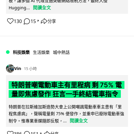
板，讓多個 AI 代理互通突破網絡限制方法，最終入侵
閱讀全文
Hugging...
130
15
分享
↗
科技娛樂
生活娛樂
城中熱話
Vin
15 小時
特朗普嘲電動車主有里程病 剩 75% 電
量即焦慮發作 狂言一手終結電車指令
特朗普在拉斯維加斯造勢大會上公開嘲諷電動車車主患有「里
程焦慮病」，聲稱電量剩 75% 便發作，並重申已廢除電動車強
閱讀全文
制令。惟專業車媒隨即反駁，...
分享
↗