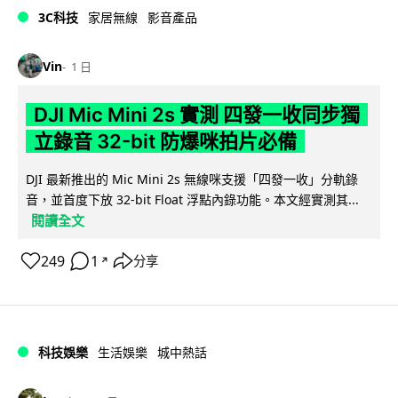
3C科技
家居無線
影音產品
Vin
1 日
DJI Mic Mini 2s 實測 四發一收同步獨
立錄音 32-bit 防爆咪拍片必備
DJI 最新推出的 Mic Mini 2s 無線咪支援「四發一收」分軌錄
音，並首度下放 32-bit Float 浮點內錄功能。本文經實測其...
閱讀全文
249
1
分享
↗
科技娛樂
生活娛樂
城中熱話