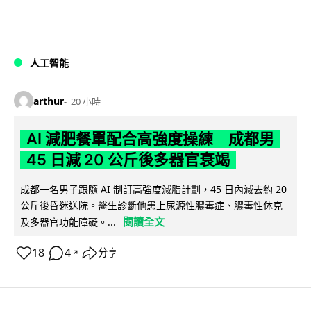
人工智能
arthur
20 小時
AI 減肥餐單配合高強度操練 成都男
45 日減 20 公斤後多器官衰竭
成都一名男子跟隨 AI 制訂高強度減脂計劃，45 日內減去約 20
公斤後昏迷送院。醫生診斷他患上尿源性膿毒症、膿毒性休克
閱讀全文
及多器官功能障礙。...
18
4
分享
↗