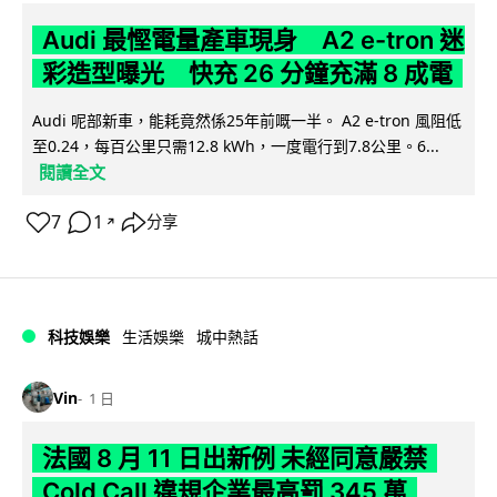
Audi 最慳電量產車現身 A2 e-tron 迷
彩造型曝光 快充 26 分鐘充滿 8 成電
Audi 呢部新車，能耗竟然係25年前嘅一半。 A2 e-tron 風阻低
至0.24，每百公里只需12.8 kWh，一度電行到7.8公里。6...
閱讀全文
7
1
分享
↗
科技娛樂
生活娛樂
城中熱話
Vin
1 日
法國 8 月 11 日出新例 未經同意嚴禁
Cold Call 違規企業最高罰 345 萬