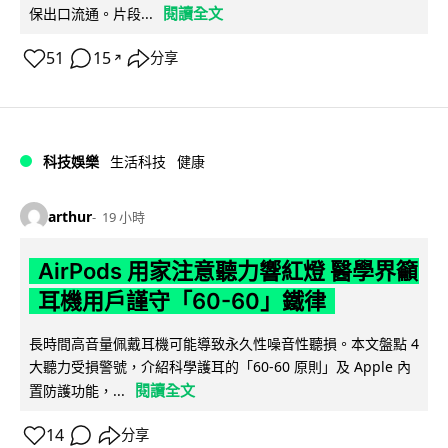
閱讀全文
保出口流通。片段...
51
15
分享
↗
科技娛樂
生活科技
健康
arthur
19 小時
AirPods 用家注意聽力響紅燈 醫學界籲
耳機用戶謹守「60-60」鐵律
長時間高音量佩戴耳機可能導致永久性噪音性聽損。本文盤點 4
大聽力受損警號，介紹科學護耳的「60-60 原則」及 Apple 內
閱讀全文
置防護功能，...
14
分享