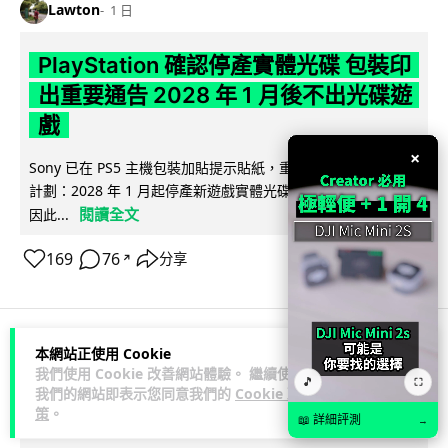
Lawton
1 日
PlayStation 確認停產實體光碟 包裝印
出重要通告 2028 年 1 月後不出光碟遊
戲
×
Sony 已在 PS5 主機包裝加貼提示貼紙，重申官方 7 月已公布
計劃：2028 年 1 月起停產新遊戲實體光碟。分析師預期 PS6
閱讀全文
因此...
169
76
分享
↗
本網站正使用 Cookie
人工智能
我們使用 Cookie 改善網站體驗。 繼續使用
🎵
⛶
我們的網站即表示您同意我們的
Cookie 政
策
。
Vin
1 日
📖 詳細評測
→