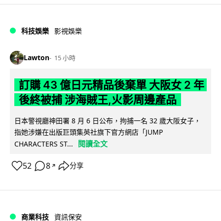
科技娛樂
影視娛樂
Lawton
15 小時
訂購 43 億日元精品後棄單 大阪女 2 年
後終被捕 涉海賊王,火影周邊產品
日本警視廳神田署 8 月 6 日公布，拘捕一名 32 歲大阪女子，
指她涉嫌在出版巨頭集英社旗下官方網店「JUMP
閱讀全文
CHARACTERS ST...
52
8
分享
↗
商業科技
資訊保安