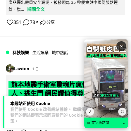
產品爆出嚴重安全漏洞，被發現每 35 秒便會與中國伺服器連
閱讀全文
線，旗...
351
78
分享
↗
×
科技娛樂
生活娛樂
城中熱話
Lawton
1 日
熊本地震手術室驚魂片瘋傳 醫護保護病
人、逃生門 網民讚值得尊敬
本網站正使用 Cookie
熊本縣 7 月 28 日發生 7.1 級地震，熊本綜合醫院手術室鏡頭拍
我們使用 Cookie 改善網站體驗。 繼續使用
🎵
⛶
下地震一刻，醫護人員臨危不亂保護病人，更馬上開逃生門確
我們的網站即表示您同意我們的
Cookie 政
閱讀全文
保出口流通。片段...
策
。
📖 文字版訪問
→