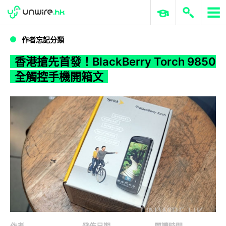
WWDC 2026
GenAI 與雲端科技專區
ERP 與商業 AI
香港搶先首發！BlackBerry Torch 9850 全觸控手機開箱文
作者忘記分類
香港搶先首發！BlackBerry Torch 9850
全觸控手機開箱文
作者
發佈日期
閱讀時間