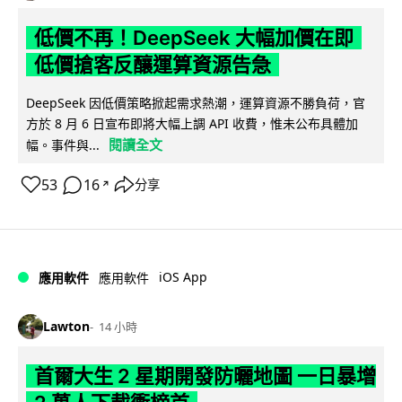
低價不再！DeepSeek 大幅加價在即
低價搶客反釀運算資源告急
DeepSeek 因低價策略掀起需求熱潮，運算資源不勝負荷，官
方於 8 月 6 日宣布即將大幅上調 API 收費，惟未公布具體加
閱讀全文
幅。事件與...
53
16
分享
↗
iOS App
應用軟件
應用軟件
Lawton
14 小時
首爾大生 2 星期開發防曬地圖 一日暴增