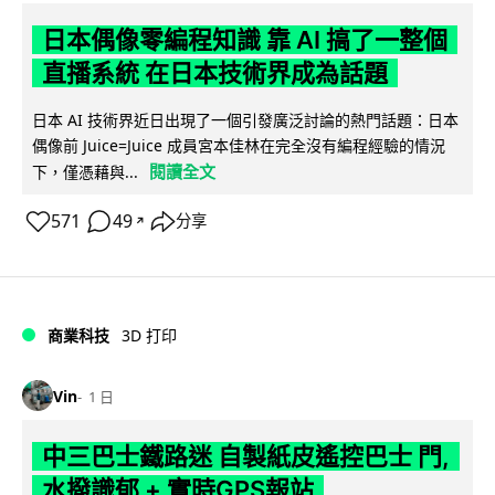
日本偶像零編程知識 靠 AI 搞了一整個
直播系統 在日本技術界成為話題
日本 AI 技術界近日出現了一個引發廣泛討論的熱門話題：日本
偶像前 Juice=Juice 成員宮本佳林在完全沒有編程經驗的情況
閱讀全文
下，僅憑藉與...
571
49
分享
↗
商業科技
3D 打印
Vin
1 日
中三巴士鐵路迷 自製紙皮遙控巴士 門,
水撥識郁 + 實時GPS報站