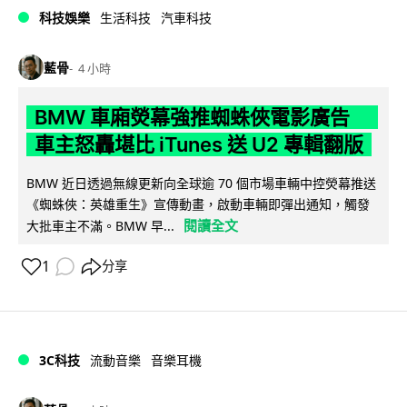
科技娛樂
生活科技
汽車科技
藍骨
4 小時
BMW 車廂熒幕強推蜘蛛俠電影廣告
車主怒轟堪比 iTunes 送 U2 專輯翻版
BMW 近日透過無線更新向全球逾 70 個市場車輛中控熒幕推送
《蜘蛛俠：英雄重生》宣傳動畫，啟動車輛即彈出通知，觸發
閱讀全文
大批車主不滿。BMW 早...
1
分享
3C科技
流動音樂
音樂耳機