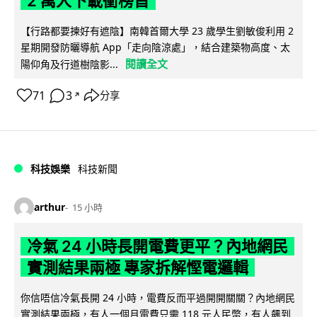
2 萬人下載衝榜首
【行路都要揀好有遮陰】南韓首爾大學 23 歲學生劉敏俊利用 2
星期開發防曬導航 App「走向陰涼處」，結合建築物高度、太
閱讀全文
陽仰角及行道樹陰影...
71
3
分享
↗
科技娛樂
科技新聞
arthur
15 小時
冷氣 24 小時長開電費更平？內地網民
實測結果兩極 專家拆解慳電邏輯
你信唔信冷氣長開 24 小時，電費反而平過開開關關？內地網民
實測結果兩極，有人一個月電費只需 118 元人民幣，有人飆到