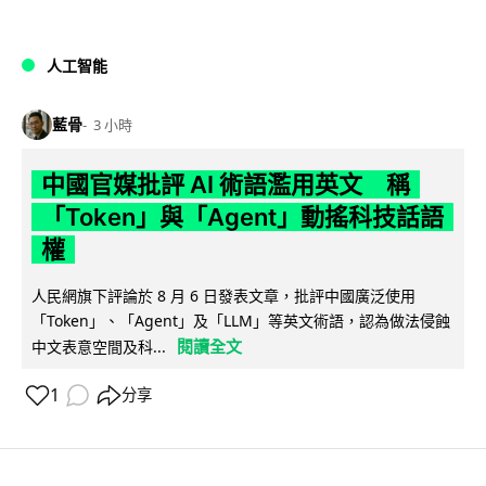
人工智能
藍骨
3 小時
中國官媒批評 AI 術語濫用英文 稱
「Token」與「Agent」動搖科技話語
權
人民網旗下評論於 8 月 6 日發表文章，批評中國廣泛使用
「Token」、「Agent」及「LLM」等英文術語，認為做法侵蝕
閱讀全文
中文表意空間及科...
1
分享