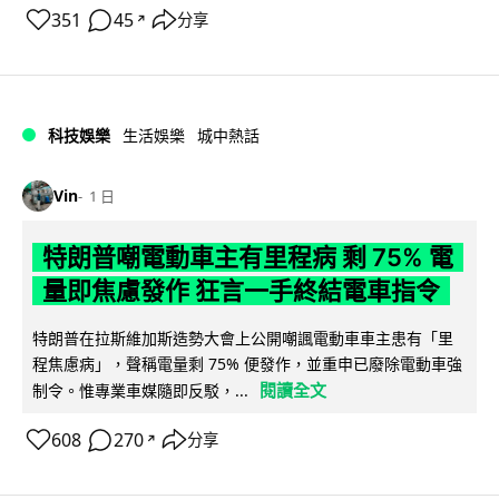
351
45
分享
↗
科技娛樂
生活娛樂
城中熱話
Vin
1 日
特朗普嘲電動車主有里程病 剩 75% 電
量即焦慮發作 狂言一手終結電車指令
特朗普在拉斯維加斯造勢大會上公開嘲諷電動車車主患有「里
程焦慮病」，聲稱電量剩 75% 便發作，並重申已廢除電動車強
閱讀全文
制令。惟專業車媒隨即反駁，...
608
270
分享
↗