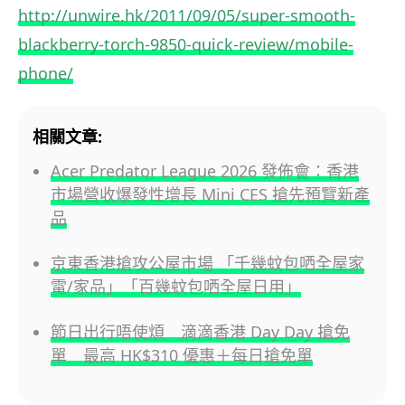
http://unwire.hk/2011/09/05/super-smooth-
blackberry-torch-9850-quick-review/mobile-
phone/
相關文章:
Acer Predator League 2026 發佈會：香港
市場營收爆發性增長 Mini CES 搶先預覽新產
品
京東香港搶攻公屋市場 「千幾蚊包哂全屋家
電/家品」「百幾蚊包哂全屋日用」
節日出行唔使煩 滴滴香港 Day Day 搶免
單 最高 HK$310 優惠＋每日搶免單