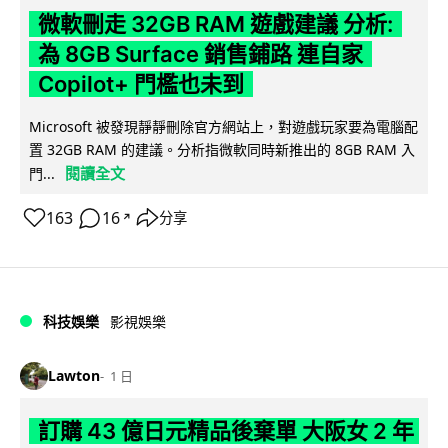
微軟刪走 32GB RAM 遊戲建議 分析:
為 8GB Surface 銷售鋪路 連自家
Copilot+ 門檻也未到
Microsoft 被發現靜靜刪除官方網站上，對遊戲玩家要為電腦配
置 32GB RAM 的建議。分析指微軟同時新推出的 8GB RAM 入
閱讀全文
門...
163
16
分享
↗
科技娛樂
影視娛樂
Lawton
1 日
訂購 43 億日元精品後棄單 大阪女 2 年