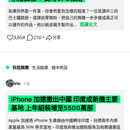
如果你熱愛一件事，你會熱愛到怎樣的程度？一位就讀中三的
巴士鐵路迷，選擇由零開始，把自己的興趣一步步變成真正可
閱讀全文
以運作的作品。他以紙皮親手製作出...
3,654
210
分享
↗
科技娛樂
生活娛樂
城中熱話
Vin
1 日
iPhone 加速撤出中國 印度成新機主要
基地 上年組裝增至5500萬部
Apple 加速將 iPhone 生產線由中國轉往印度，目標兩年內將
產量最高 50% 移至當地。印度政府推出關稅豁免及稅務優惠延