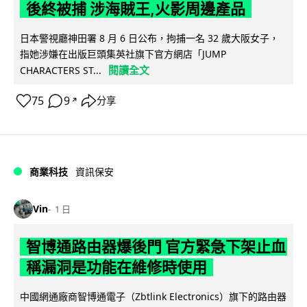
後終被捕 涉海賊王,火影周邊產品
日本警視廳神田署 8 月 6 日公布，拘捕一名 32 歲大阪女子，
指她涉嫌在出版巨頭集英社旗下官方網店「JUMP
閱讀全文
CHARACTERS ST...
75
9
分享
↗
商業科技
資訊保安
Vin
1 日
智博通路由器爆後門 官方緊急下架止血
稱漏洞是功能在維修時使用
中國網通廠商智博通電子（Zbtlink Electronics）旗下的路由器