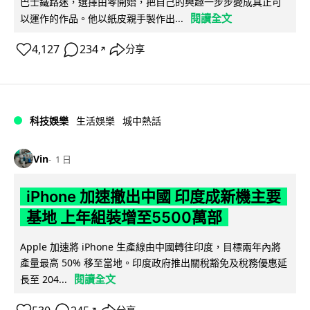
巴士鐵路迷，選擇由零開始，把自己的興趣一步步變成真正可
閱讀全文
以運作的作品。他以紙皮親手製作出...
4,127
234
分享
↗
科技娛樂
生活娛樂
城中熱話
Vin
1 日
iPhone 加速撤出中國 印度成新機主要
基地 上年組裝增至5500萬部
Apple 加速將 iPhone 生產線由中國轉往印度，目標兩年內將
產量最高 50% 移至當地。印度政府推出關稅豁免及稅務優惠延
閱讀全文
長至 204...