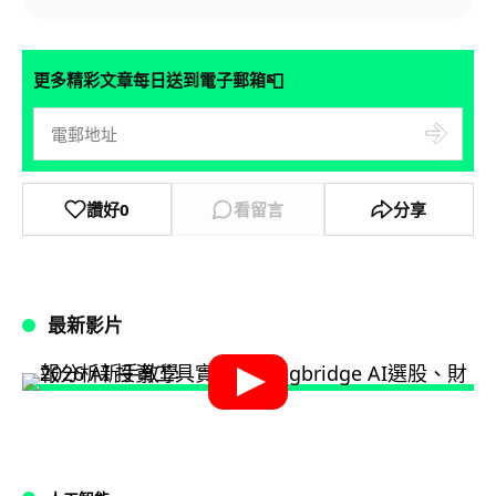
📮
更多精彩文章每日送到電子郵箱
讚好
0
看留言
分享
最新影片