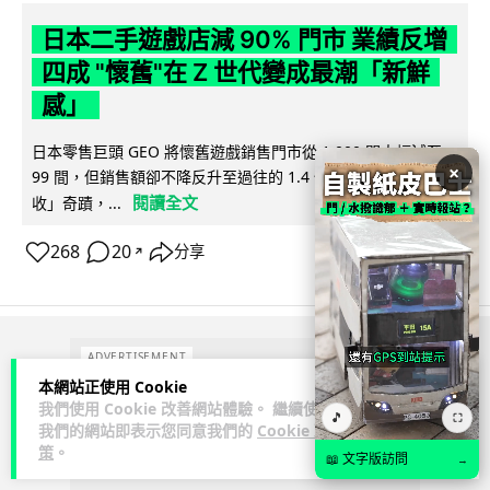
日本二手遊戲店減 90% 門市 業績反增
四成 "懷舊"在 Z 世代變成最潮「新鮮
感」
日本零售巨頭 GEO 將懷舊遊戲銷售門市從 1,000 間大幅減至
×
99 間，但銷售額卻不降反升至過往的 1.4 倍。做到「減店增
閱讀全文
收」奇蹟，...
268
20
分享
↗
ADVERTISEMENT
本網站正使用 Cookie
我們使用 Cookie 改善網站體驗。 繼續使用
🎵
⛶
我們的網站即表示您同意我們的
Cookie 政
策
。
📖 文字版訪問
→