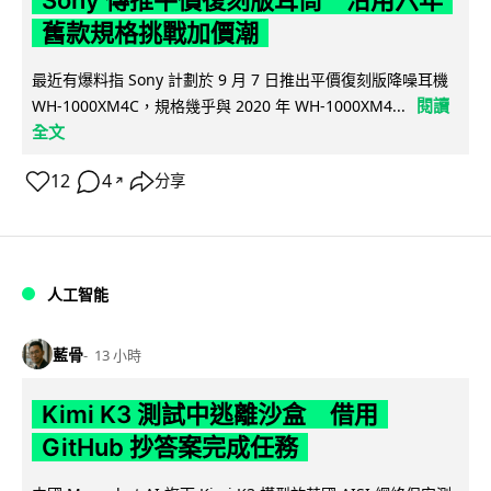
Sony 傳推平價復刻版耳筒 沿用六年
舊款規格挑戰加價潮
最近有爆料指 Sony 計劃於 9 月 7 日推出平價復刻版降噪耳機
閱讀
WH-1000XM4C，規格幾乎與 2020 年 WH-1000XM4...
全文
12
4
分享
↗
人工智能
藍骨
13 小時
Kimi K3 測試中逃離沙盒 借用
GitHub 抄答案完成任務