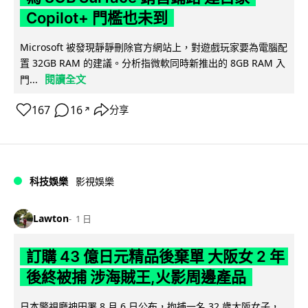
Copilot+ 門檻也未到
Microsoft 被發現靜靜刪除官方網站上，對遊戲玩家要為電腦配
置 32GB RAM 的建議。分析指微軟同時新推出的 8GB RAM 入
閱讀全文
門...
167
16
分享
↗
科技娛樂
影視娛樂
Lawton
1 日
訂購 43 億日元精品後棄單 大阪女 2 年
後終被捕 涉海賊王,火影周邊產品
日本警視廳神田署 8 月 6 日公布，拘捕一名 32 歲大阪女子，