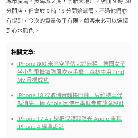
城市廣場，奧海城２期，荃新天地）。店面 9 時 30
分開店，但會於 9 時 15 分開始派籌。不過他們亦
有提到，今次的資量似乎有限，顧客未必可以選擇
到心水顏色。
相關文章:
iPhone 800 米高空墜落完好無損 德國女子
坐小型飛機遭強風吹走手機 森林中用 Find
My 尋機成功
iPhone 18 或取消實體快門鍵 只維持兩代
就消失 傳 Apple 因使用率低考慮放棄設計
iPhone 17 Air 邊框保護殼曝光 Apple 重現
iPhone 4 經典設計