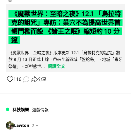
《魔獸世界：至暗之夜》12.1 「烏拉特
克的詛咒」專訪：巢穴不為提高世界首
領門檻而設 《諸王之眠》縮短約 10 分
鐘
《魔獸世界：至暗之夜》版本更新 12.1「烏拉特克的詛咒」將
於 8 月 13 日正式上線，帶來全新區域「盤蛇島」、地城「毒牙
閱讀全文
祭壇」、新型態世...
116
分享
科技娛樂
遊戲情報
Lawton
2 日