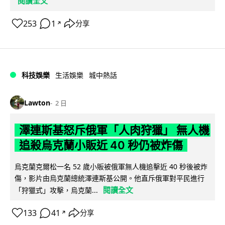
閱讀全文
253
1
分享
↗
科技娛樂
生活娛樂
城中熱話
Lawton
2 日
澤連斯基怒斥俄軍「人肉狩獵」 無人機
追殺烏克蘭小販近 40 秒仍被炸傷
烏克蘭克爾松一名 52 歲小販被俄軍無人機追擊近 40 秒後被炸
傷，影片由烏克蘭總統澤連斯基公開。他直斥俄軍對平民進行
閱讀全文
「狩獵式」攻擊，烏克蘭...
133
41
分享
↗