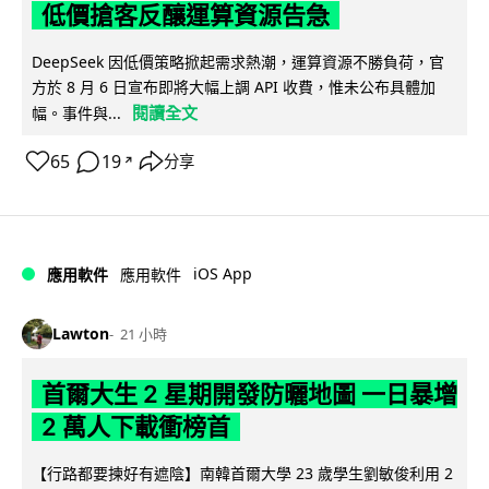
低價搶客反釀運算資源告急
DeepSeek 因低價策略掀起需求熱潮，運算資源不勝負荷，官
方於 8 月 6 日宣布即將大幅上調 API 收費，惟未公布具體加
閱讀全文
幅。事件與...
65
19
分享
↗
iOS App
應用軟件
應用軟件
Lawton
21 小時
首爾大生 2 星期開發防曬地圖 一日暴增
2 萬人下載衝榜首
【行路都要揀好有遮陰】南韓首爾大學 23 歲學生劉敏俊利用 2