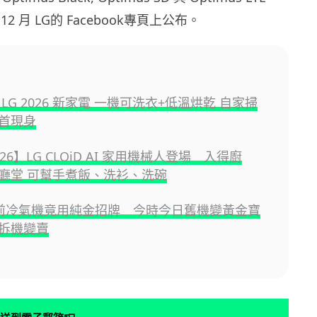
2 月 LG的 Facebook專頁上公布。
LG 2026 新家電 一機可洗衣+低溫烘乾 自家掃
首現身
2026】LG CLOiD AI 家用機械人登場 入得廚
廳堂 可幫手煮飯、洗衫、洗碗
0年前冷氣機竟用純金招牌 今時今日舊機變黃金寶
拆機變賣