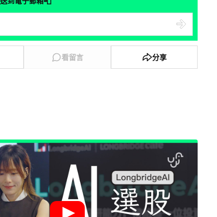
📮
送到電子郵箱
看留言
分享