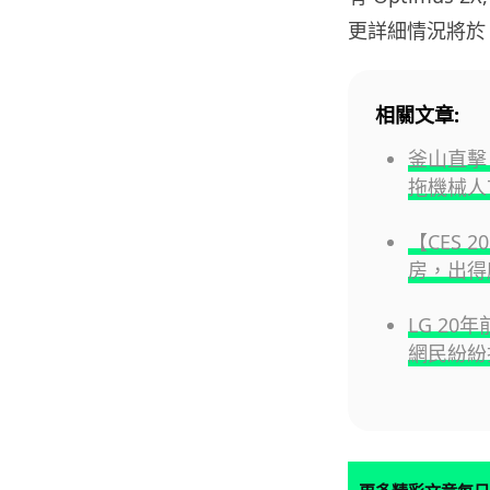
更詳細情況將於 1
相關文章:
釜山直擊 
拖機械人
【CES 
房，出得
LG 2
網民紛紛