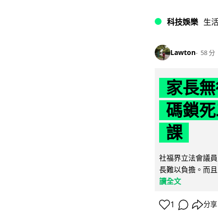
科技娛樂
生
Lawton
58 分
家長無
碼鎖死
課
社福界立法會議員
長難以負擔。而且
讀全文
1
分享