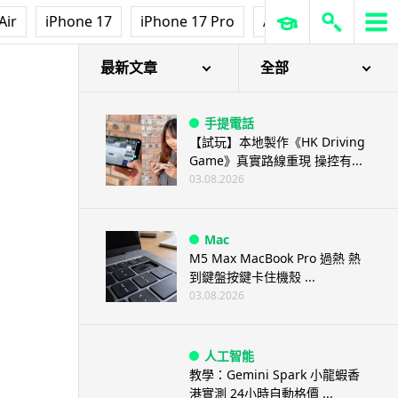
Air
iPhone 17
iPhone 17 Pro
AirPods Pro 3
Ap
最新文章
全部
手提電話
【試玩】本地製作《HK Driving
Game》真實路線重現 操控有...
03.08.2026
Mac
M5 Max MacBook Pro 過熱 熱
到鍵盤按鍵卡住機殼 ...
03.08.2026
人工智能
教學：Gemini Spark 小龍蝦香
港實測 24小時自動格價 ...