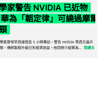
家警告 NVIDIA 已近物
 華為「韜定律」可繞過摩爾
頸
家廖恒罕見接受近 5 小時專訪，警告 NVIDIA 等西方晶片
限，傳統製程升級已失經濟效益。他同時介紹華為...
閱讀全