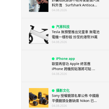
料外洩 Surfshark Antisca...
04.08.2026
汽車科技
Tesla 無預警推出兒童車 無電池
電機一樣秒殺 炒至約港幣39萬
04.08.2026
iPhone app
歐盟再發功 Apple 終答應
iPhone 跨機剪貼簿將可貼 ...
04.08.2026
攝影文化
Sony 授權鏡頭名單公佈 中國廠
平價鏡頭全數缺席 Nikon 已...
04.08.2026