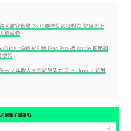
歸國旅客實施 24 小時流動數據封鎖 聲稱防止
人機威脅
uTuber 偷跑 M5 版 iPad Pro 遭 Apple 遙距鎖
貴擺設
去 2 年載人太空發射能力 因 Baikonur 發射
📮
送到電子郵箱