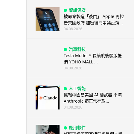
資訊保安
被命令製造「後門」 Apple 再控
告英國政府 加密後門爭議延燒...
04.08.2026
汽車科技
Tesla Model Y 長續航後驅版抵
港 YOHO MALL ...
04.08.2026
人工智能
據報中國憂美國 AI 變武器 不滿
Anthropic 拒正常存取...
04.08.2026
應用軟件
詐騙短訊源源不絕背後是個人資