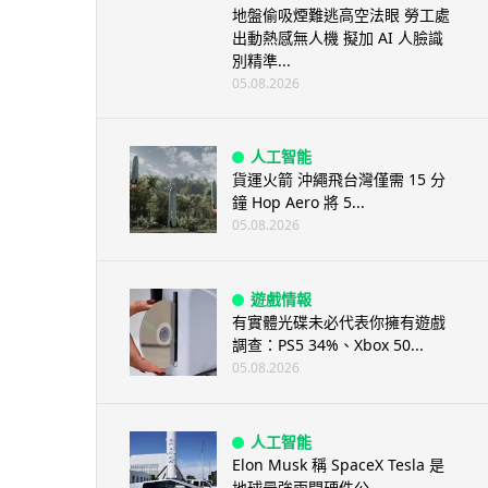
地盤偷吸煙難逃高空法眼 勞工處
出動熱感無人機 擬加 AI 人臉識
別精準...
05.08.2026
人工智能
貨運火箭 沖繩飛台灣僅需 15 分
鐘 Hop Aero 將 5...
05.08.2026
遊戲情報
有實體光碟未必代表你擁有遊戲
調查：PS5 34%、Xbox 50...
05.08.2026
人工智能
Elon Musk 稱 SpaceX Tesla 是
地球最強兩間硬件公...