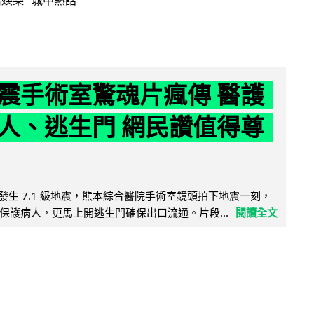
活娛樂
城中熱話
震手術室驚魂片瘋傳 醫護
人、逃生門 網民讚值得尊
8 日發生 7.1 級地震，熊本綜合醫院手術室鏡頭拍下地震一刻，
保護病人，更馬上開逃生門確保出口流通。片段...
閱讀全文