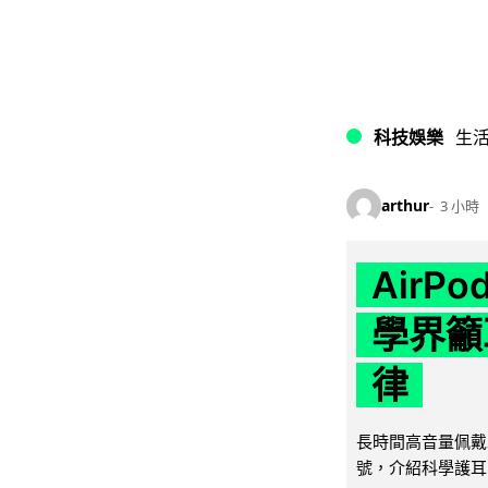
科技娛樂
生
arthur
3 小時
AirP
學界籲
律
長時間高音量佩戴
號，介紹科學護耳的「