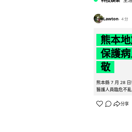
科技娛樂
生
Lawton
4 分
熊本地
保護病
敬
熊本縣 7 月 2
醫護人員臨危不亂
分享