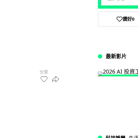
讚好
0
最新影片
分享