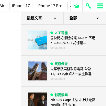
Air
iPhone 17
iPhone 17 Pro
AirPods Pro 3
Ap
最新文章
全部
人工智能
靠快閃記憶體紓緩 DRAM 不足
KIOXIA 推 XL1 記憶體...
05.08.2026
資訊保安
東華學院誤發取錄電郵 全數
11,139 名申請人一度空歡喜 ...
05.08.2026
影視娛樂
Nicolas Cage 主演未上映電影
Netflix 遺失未加...