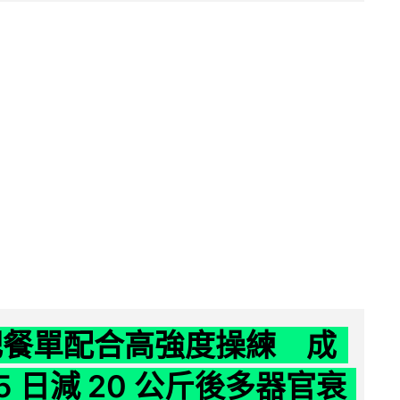
減肥餐單配合高強度操練 成
5 日減 20 公斤後多器官衰