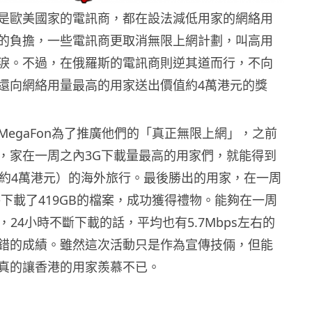
是歐美國家的電訊商，都在設法減低用家的網絡用
的負擔，一些電訊商更取消無限上網計劃，叫高用
淚。不過，在俄羅斯的電訊商則逆其道而行，不向
還向網絡用量最高的用家送出價值約4萬港元的獎
MegaFon為了推廣他們的「真正無限上網」，之前
，家在一周之內3G下載量最高的用家們，就能得到
（約4萬港元）的海外旅行。最後勝出的用家，在一周
絡下載了419GB的檔案，成功獲得禮物。能夠在一周
B，24小時不斷下載的話，平均也有5.7Mbps左右的
錯的成績。雖然這次活動只是作為宣傳技倆，但能
真的讓香港的用家羨慕不已。