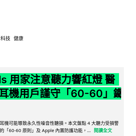
活科技
健康
ods 用家注意聽力響紅燈 醫
耳機用戶謹守「60-60」鐵
耳機可能導致永久性噪音性聽損。本文盤點 4 大聽力受損警
60-60 原則」及 Apple 內置防護功能，...
閱讀全文