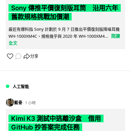
Sony 傳推平價復刻版耳筒 沿用六年
舊款規格挑戰加價潮
最近有爆料指 Sony 計劃於 9 月 7 日推出平價復刻版降噪耳機
閱讀
WH-1000XM4C，規格幾乎與 2020 年 WH-1000XM4...
全文
分享
人工智能
藍骨
1 小時
Kimi K3 測試中逃離沙盒 借用
GitHub 抄答案完成任務