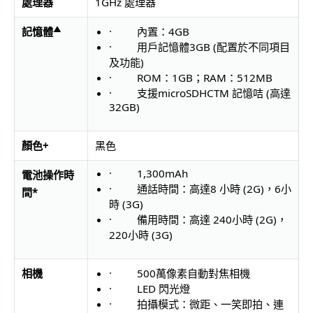
處理器
1GHz 處理器
▲
記憶體
· 內置：4GB
· 用戶記憶體3GB (配置於不同項目
及功能)
· ROM：1GB；RAM：512MB
· 支援microSDHCTM 記憶咭 (高達
32GB)
顏色
+
黑色
· 1,300mAh
電池操作時
· 通話時間：高達8 小時 (2G)，6小
間
*
時 (3G)
· 備用時間：高達 240小時 (2G)，
220小時 (3G)
相機
· 500萬像素自動對焦相機
· LED 閃光燈
· 拍攝模式：微距、一笑即拍、連