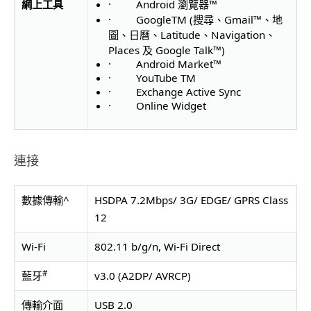
網上工具
· Android 瀏覽器™
· GoogleTM (搜尋、Gmail™、地
圖、日曆、Latitude、Navi
gation、
Places 及 Google Talk™)
· Android Market™
· YouTube TM
· Exchange Active Sync
· Online Widget
連接
數據傳輸^
HSDPA 7.2Mbps/ 3G/ EDGE/ GPRS Class
12
Wi-Fi
802.11 b/g/n, Wi-Fi Direct
#
藍牙
v3.0 (A2DP/ AVRCP)
傳輸介面
USB 2.0