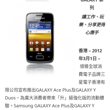
列
讓工作、玩
樂、分享更得
心應手
香港
– 2012
年
3
月
1
日
–
領導全球消
費電子品牌三
星電子香港有
限公司宣布推出GALAXY Ace Plus及GALAXY Y
Duos，為廣大消費者帶來「升」級強化版的流動體
驗。Sams
ung GALAXY Ace Plus及GALAXY Y