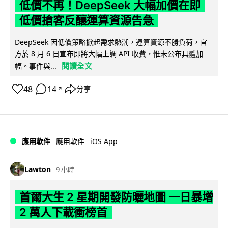
低價不再！DeepSeek 大幅加價在即
低價搶客反釀運算資源告急
DeepSeek 因低價策略掀起需求熱潮，運算資源不勝負荷，官
方於 8 月 6 日宣布即將大幅上調 API 收費，惟未公布具體加
閱讀全文
幅。事件與...
48
14
分享
↗
iOS App
應用軟件
應用軟件
Lawton
9 小時
首爾大生 2 星期開發防曬地圖 一日暴增
2 萬人下載衝榜首