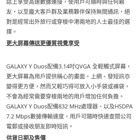
話上享受高速數據連接，
使用戶可隨時與任何親
友，
以至龐大客戶群及業務夥伴保持無間通訊，
絕
對是經常出外旅行或穿梭中港兩地的人士最佳的選
擇。
更大屏幕傳送更優質視覺享受
GALAXY Y Duos配備3.14吋QVGA 全輕觸式屏幕，
更大屏幕為用戶提供稱心的畫面，上網、
發短訊亦
變得更方便，然而又輕巧得可放入小手袋或褲袋，
不會為經常需要穿梭兩地的用戶增加任何負擔。
GALAXY Y Duos配備832 MHz處理器、以及HSDPA
7.2 Mbps數據傳輸速度，
用戶可隨時快速查閱公司
電郵或接收朋友即時短訊。
供貨日期及售價