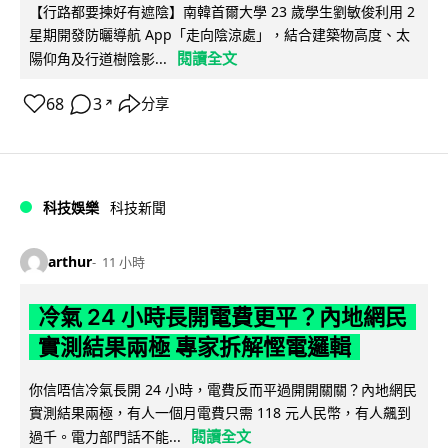
【行路都要揀好有遮陰】南韓首爾大學 23 歲學生劉敏俊利用 2
星期開發防曬導航 App「走向陰涼處」，結合建築物高度、太
閱讀全文
陽仰角及行道樹陰影...
68
3
分享
↗
科技娛樂
科技新聞
arthur
11 小時
冷氣 24 小時長開電費更平？內地網民
實測結果兩極 專家拆解慳電邏輯
你信唔信冷氣長開 24 小時，電費反而平過開開關關？內地網民
實測結果兩極，有人一個月電費只需 118 元人民幣，有人飆到
閱讀全文
過千。電力部門話不能...