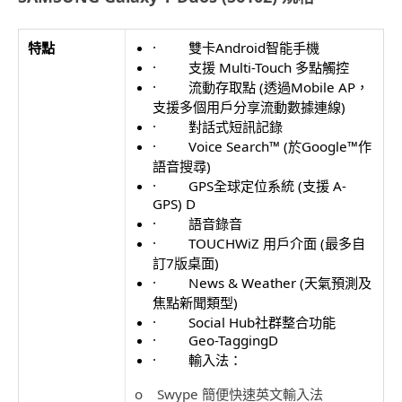
特點
· 雙卡Android智能手機
· 支援 Multi-Touch 多點觸控
· 流動存取點 (透過Mobile AP，
支援多個用戶分享流動數據連線)
· 對話式短訊記錄
· Voice Search™ (於Google™作
語音搜尋)
· GPS全球定位系統 (支援 A-
GPS) D
· 語音錄音
· TOUCHWiZ 用戶介面 (最多自
訂7版桌面)
· News & Weather (天氣預測及
焦點新聞類型)
· Social Hub社群整合功能
· Geo-TaggingD
· 輸入法：
o Swype 簡便快速英文輸入法