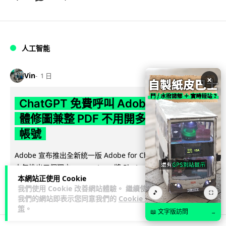
人工智能
Vin
1 日
×
ChatGPT 免費呼叫 Adobe 一句話跨軟
體修圖兼整 PDF 不用開多個 APP 兼免
帳號
Adobe 宣布推出全新統一版 Adobe for ChatGPT 外掛，取代
閱讀全文
去年推出三個獨立 connector，將 Photoshop、...
本網站正使用 Cookie
我們使用 Cookie 改善網站體驗。 繼續使用
126
4
分享
↗
🎵
⛶
我們的網站即表示您同意我們的
Cookie 政
策
。
📖 文字版訪問
→