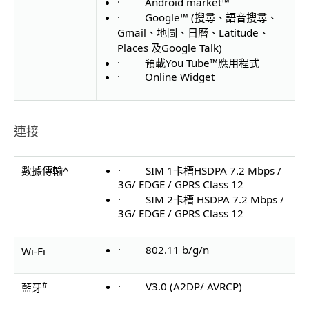
· Android market™
· Google™ (搜尋、語音搜尋、
Gmail、地圖、日曆、Latitude、
Places 及Google Talk)
· 預載You Tube™應用程式
· Online Widget
連接
數據傳輸^
· SIM 1卡槽HSDPA 7.2 Mbps /
3G/ EDGE / GPRS Class 12
· SIM 2卡槽 HSDPA 7.2 Mbps /
3G/ EDGE / GPRS Class 12
· 802.11 b/g/n
Wi-Fi
· V3.0 (A2DP/ AVRCP)
#
藍牙