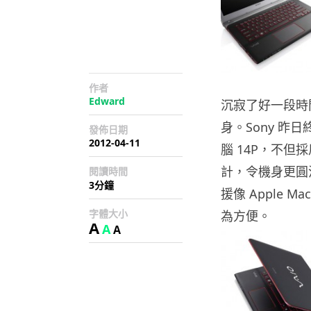
作者
Edward
沉寂了好一段時間
身。Sony 昨
發佈日期
2012-04-11
腦 14P，不
計，令機身更圓
閱讀時間
3分鐘
援像 Apple
字體大小
為方便。
A
A
A