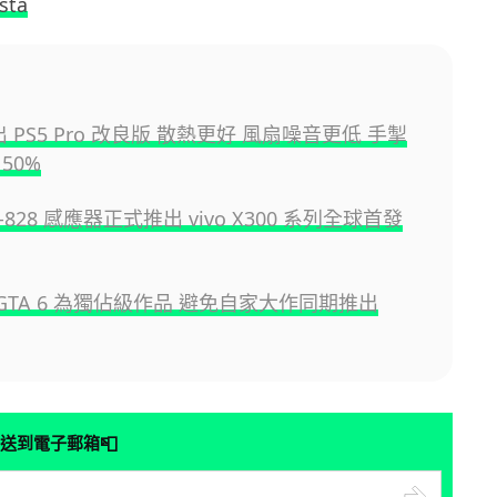
sta
推出 PS5 Pro 改良版 散熱更好 風扇噪音更低 手掣
50%
YT-828 感應器正式推出 vivo X300 系列全球首發
視 GTA 6 為獨佔級作品 避免自家大作同期推出
📮
送到電子郵箱