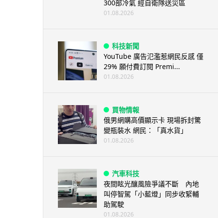
300部冷氣 經自衛隊送災區
01.08.2026
科技新聞
YouTube 廣告氾濫惹網民反感 僅
29% 願付費訂閱 Premi...
01.08.2026
買物情報
俄男網購高價顯示卡 現場拆封驚
變瓶裝水 網民：「真水貨」
01.08.2026
汽車科技
夜間眩光釀風險爭議不斷 內地
叫停智駕「小藍燈」同步收緊輔
助駕駛
01.08.2026