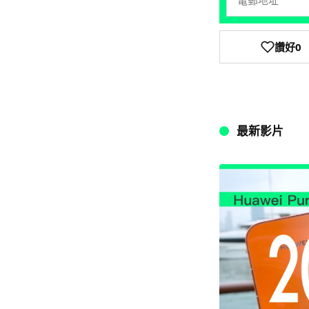
讚好
0
最新影片