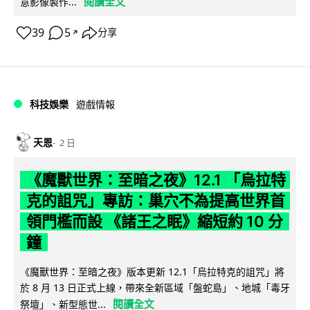
閱讀全文
意影像製作...
39
5
分享
↗
科技娛樂
遊戲情報
天恩
2 日
《魔獸世界：至暗之夜》12.1 「烏拉特
克的詛咒」專訪：巢穴不為提高世界首
領門檻而設 《諸王之眠》縮短約 10 分
鐘
《魔獸世界：至暗之夜》版本更新 12.1「烏拉特克的詛咒」將
於 8 月 13 日正式上線，帶來全新區域「盤蛇島」、地城「毒牙
閱讀全文
祭壇」、新型態世...