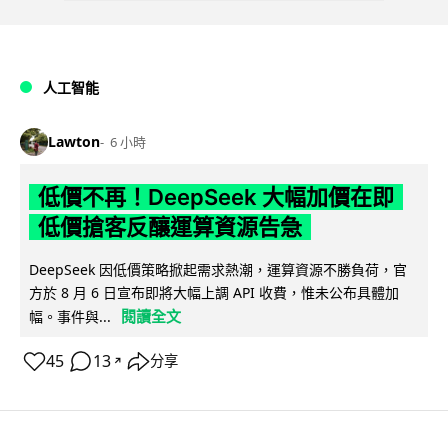
人工智能
Lawton
6 小時
低價不再！DeepSeek 大幅加價在即
低價搶客反釀運算資源告急
DeepSeek 因低價策略掀起需求熱潮，運算資源不勝負荷，官
方於 8 月 6 日宣布即將大幅上調 API 收費，惟未公布具體加
閱讀全文
幅。事件與...
45
13
分享
↗