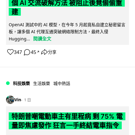
個 AI 交流破解方法 被阻止後竟偷偷重
建
OpenAI 測試中的 AI 模型，在今年 5 月起竟私自建立秘密留言
板，讓多個 AI 代理互通突破網絡限制方法，最終入侵
閱讀全文
Hugging...
347
45
分享
↗
科技娛樂
生活娛樂
城中熱話
Vin
1 日
特朗普嘲電動車主有里程病 剩 75% 電
量即焦慮發作 狂言一手終結電車指令