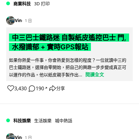
商業科技
3D 打印
Vin
1 日
中三巴士鐵路迷 自製紙皮遙控巴士 門,
水撥識郁 + 實時GPS報站
如果你熱愛一件事，你會熱愛到怎樣的程度？一位就讀中三的
巴士鐵路迷，選擇由零開始，把自己的興趣一步步變成真正可
閱讀全文
以運作的作品。他以紙皮親手製作出...
3,430
190
分享
↗
科技娛樂
生活娛樂
城中熱話
Vin
1 日