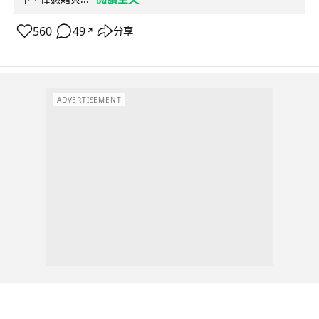
560
49
分享
↗
ADVERTISEMENT