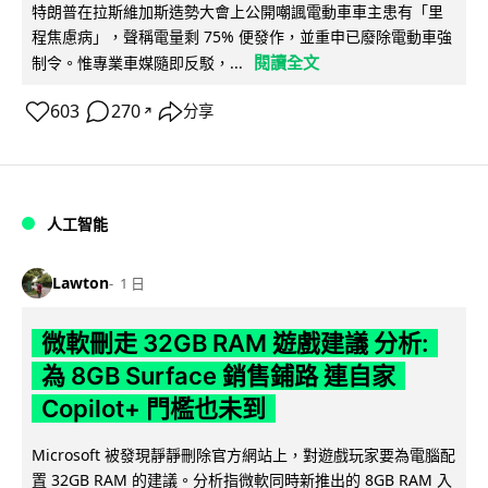
特朗普在拉斯維加斯造勢大會上公開嘲諷電動車車主患有「里
程焦慮病」，聲稱電量剩 75% 便發作，並重申已廢除電動車強
閱讀全文
制令。惟專業車媒隨即反駁，...
603
270
分享
↗
人工智能
Lawton
1 日
微軟刪走 32GB RAM 遊戲建議 分析:
為 8GB Surface 銷售鋪路 連自家
Copilot+ 門檻也未到
Microsoft 被發現靜靜刪除官方網站上，對遊戲玩家要為電腦配
置 32GB RAM 的建議。分析指微軟同時新推出的 8GB RAM 入