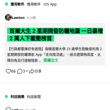
iOS App
應用軟件
應用軟件
Lawton
9 小時
首爾大生 2 星期開發防曬地圖 一日暴增
2 萬人下載衝榜首
【行路都要揀好有遮陰】南韓首爾大學 23 歲學生劉敏俊利用 2
星期開發防曬導航 App「走向陰涼處」，結合建築物高度、太
閱讀全文
陽仰角及行道樹陰影...
66
3
分享
↗
科技娛樂
科技新聞