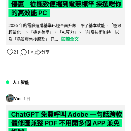
優惠 從極致便攜到電競標竿 揀選啱你
的高效能 PC
2026 年的電腦選購基準已經全面升級。除了基本效能，「極致
輕量化」、「機身美學」、「AI算力」、「前瞻技術加持」以
閱讀全文
及「品質與售後服務」 已...
21
1
分享
↗
人工智能
Vin
1 日
ChatGPT 免費呼叫 Adobe 一句話跨軟
體修圖兼整 PDF 不用開多個 APP 兼免