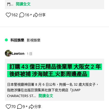
閱讀全文
門...
162
16
分享
↗
科技娛樂
影視娛樂
Lawton
1 日
訂購 43 億日元精品後棄單 大阪女 2 年
後終被捕 涉海賊王,火影周邊產品
日本警視廳神田署 8 月 6 日公布，拘捕一名 32 歲大阪女子，
指她涉嫌在出版巨頭集英社旗下官方網店「JUMP
閱讀全文
CHARACTERS ST...
70
9
分享
↗