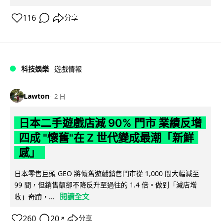
116
分享
科技娛樂
遊戲情報
Lawton
2 日
日本二手遊戲店減 90% 門市 業績反增
四成 "懷舊"在 Z 世代變成最潮「新鮮
感」
日本零售巨頭 GEO 將懷舊遊戲銷售門市從 1,000 間大幅減至
99 間，但銷售額卻不降反升至過往的 1.4 倍。做到「減店增
閱讀全文
收」奇蹟，...
260
20
分享
↗