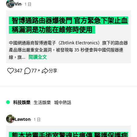
Vin
1 日
智博通路由器爆後門 官方緊急下架止血
稱漏洞是功能在維修時使用
中國網通廠商智博通電子（Zbtlink Electronics）旗下的路由器
產品爆出嚴重安全漏洞，被發現每 35 秒便會與中國伺服器連
閱讀全文
線，旗...
347
77
分享
↗
科技娛樂
生活娛樂
城中熱話
Lawton
1 日
熊本地震手術室驚魂片瘋傳 醫護保護病