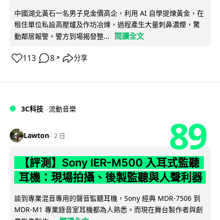
中國湖北黃石一名男子見金價高企，利用 AI 自學提煉黃金，在
租住單位私設高壓爐及作坊冶煉，過程產生大量刺鼻濃煙，驚
閱讀全文
動鄰居報警。警方到場揭發整...
113
8
分享
↗
3C科技
流動音樂
89
Lawton
2 日
【評測】Sony IER-M500 入耳式監聽
耳機：現場拍攝、後製監聽與人聲利器
談到專業混音專用的聲音監聽耳機，Sony 經典 MDR-7506 到
MDR-M1 專業錄音室耳機都為人熟悉。而現在舞台製作者與創