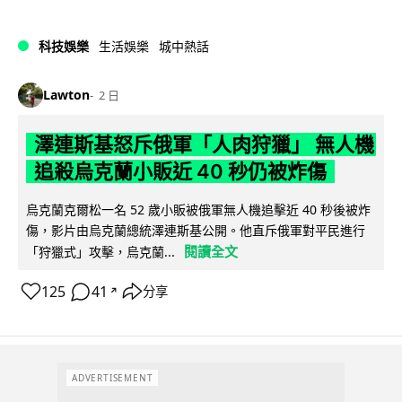
科技娛樂
生活娛樂
城中熱話
Lawton
2 日
澤連斯基怒斥俄軍「人肉狩獵」 無人機
追殺烏克蘭小販近 40 秒仍被炸傷
烏克蘭克爾松一名 52 歲小販被俄軍無人機追擊近 40 秒後被炸
傷，影片由烏克蘭總統澤連斯基公開。他直斥俄軍對平民進行
閱讀全文
「狩獵式」攻擊，烏克蘭...
125
41
分享
↗
ADVERTISEMENT