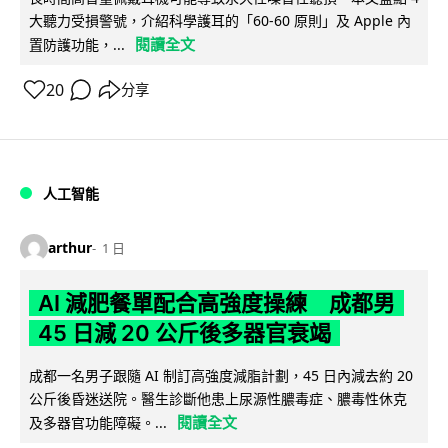
大聽力受損警號，介紹科學護耳的「60-60 原則」及 Apple 內
閱讀全文
置防護功能，...
20
分享
人工智能
arthur
1 日
AI 減肥餐單配合高強度操練 成都男
45 日減 20 公斤後多器官衰竭
成都一名男子跟隨 AI 制訂高強度減脂計劃，45 日內減去約 20
公斤後昏迷送院。醫生診斷他患上尿源性膿毒症、膿毒性休克
閱讀全文
及多器官功能障礙。...