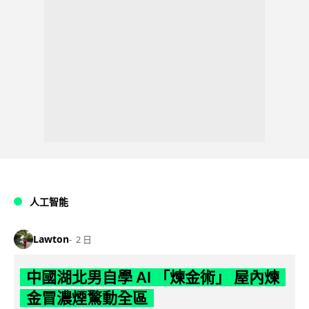
人工智能
Lawton
2 日
中國湖北男自學 AI 「煉金術」 屋內煉
金冒濃煙驚動全區