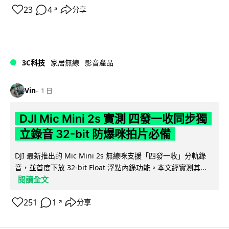
23
4
分享
↗
3C科技
家居無線
影音產品
Vin
1 日
DJI Mic Mini 2s 實測 四發一收同步獨
立錄音 32-bit 防爆咪拍片必備
DJI 最新推出的 Mic Mini 2s 無線咪支援「四發一收」分軌錄
音，並首度下放 32-bit Float 浮點內錄功能。本文經實測其...
閱讀全文
251
1
分享
↗