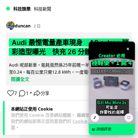
科技娛樂
科技新聞
duncan
2 日
Audi 最慳電量產車現身 A2 e-tron 迷
×
彩造型曝光 快充 26 分鐘充滿 8 成電
Audi 呢部新車，能耗竟然係25年前嘅一半。 A2 e-tron 風阻低
至0.24，每百公里只需12.8 kWh，一度電行到7.8公里。6...
閱讀全文
7
1
分享
↗
本網站正使用 Cookie
我們使用 Cookie 改善網站體驗。 繼續使用
🎵
⛶
我們的網站即表示您同意我們的
Cookie 政
ADVERTISEMENT
策
。
📖 詳細評測
→