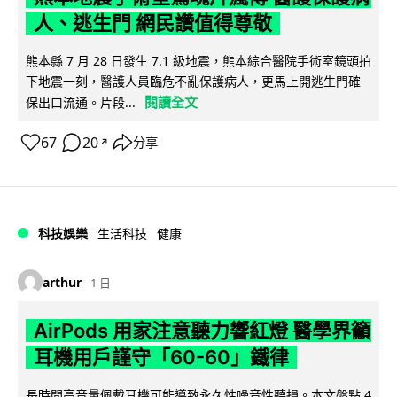
人、逃生門 網民讚值得尊敬
熊本縣 7 月 28 日發生 7.1 級地震，熊本綜合醫院手術室鏡頭拍
下地震一刻，醫護人員臨危不亂保護病人，更馬上開逃生門確
閱讀全文
保出口流通。片段...
67
20
分享
↗
科技娛樂
生活科技
健康
arthur
1 日
AirPods 用家注意聽力響紅燈 醫學界籲
耳機用戶謹守「60-60」鐵律
長時間高音量佩戴耳機可能導致永久性噪音性聽損。本文盤點 4