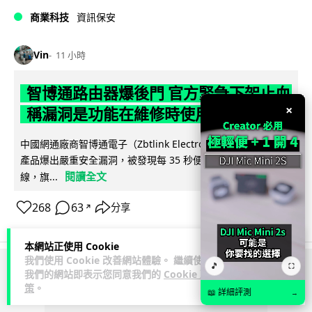
商業科技
資訊保安
Vin
11 小時
智博通路由器爆後門 官方緊急下架止血
×
稱漏洞是功能在維修時使用
中國網通廠商智博通電子（Zbtlink Electronics）旗下的路由器
產品爆出嚴重安全漏洞，被發現每 35 秒便會與中國伺服器連
閱讀全文
線，旗...
268
63
分享
↗
本網站正使用 Cookie
我們使用 Cookie 改善網站體驗。 繼續使用
🎵
⛶
我們的網站即表示您同意我們的
Cookie 政
ADVERTISEMENT
策
。
📖 詳細評測
→