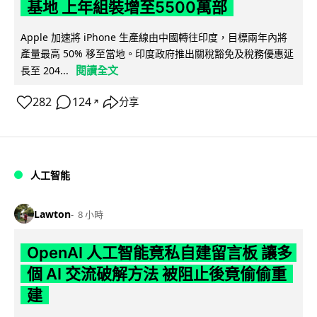
基地 上年組裝增至5500萬部
Apple 加速將 iPhone 生產線由中國轉往印度，目標兩年內將
產量最高 50% 移至當地。印度政府推出關稅豁免及稅務優惠延
閱讀全文
長至 204...
282
124
分享
↗
人工智能
Lawton
8 小時
OpenAI 人工智能竟私自建留言板 讓多
個 AI 交流破解方法 被阻止後竟偷偷重
建