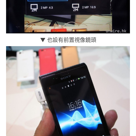
▼ 也設有前置視像鏡頭