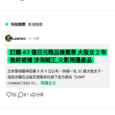
科技娛樂
影視娛樂
Lawton
11 小時
訂購 43 億日元精品後棄單 大阪女 2 年
後終被捕 涉海賊王,火影周邊產品
日本警視廳神田署 8 月 6 日公布，拘捕一名 32 歲大阪女子，
指她涉嫌在出版巨頭集英社旗下官方網店「JUMP
閱讀全文
CHARACTERS ST...
55
8
分享
↗