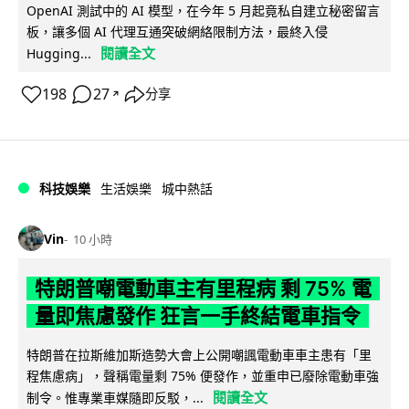
OpenAI 測試中的 AI 模型，在今年 5 月起竟私自建立秘密留言
板，讓多個 AI 代理互通突破網絡限制方法，最終入侵
閱讀全文
Hugging...
198
27
分享
↗
科技娛樂
生活娛樂
城中熱話
Vin
10 小時
特朗普嘲電動車主有里程病 剩 75% 電
量即焦慮發作 狂言一手終結電車指令
特朗普在拉斯維加斯造勢大會上公開嘲諷電動車車主患有「里
程焦慮病」，聲稱電量剩 75% 便發作，並重申已廢除電動車強
閱讀全文
制令。惟專業車媒隨即反駁，...