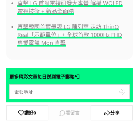
直擊 LG 首爾電視研發大本營 解構 WOLED
電視技術 + 新品全面睇
直擊韓國首爾最靚 LG 陳列室 走訪 ThinQ
Real「示範單位」+ 全球首款 1000Hz FHD
專業電競 Mon 直擊
📮
更多精彩文章每日送到電子郵箱
讚好
0
看留言
分享