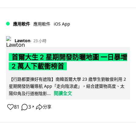
iOS App
應用軟件
應用軟件
Lawton
23 小時
首爾大生 2 星期開發防曬地圖 一日暴增
2 萬人下載衝榜首
【行路都要揀好有遮陰】南韓首爾大學 23 歲學生劉敏俊利用 2
星期開發防曬導航 App「走向陰涼處」，結合建築物高度、太
閱讀全文
陽仰角及行道樹陰影...
81
3
分享
↗