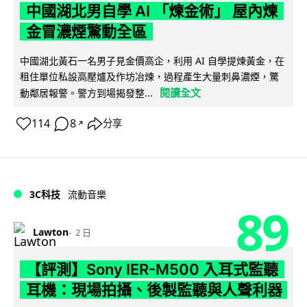
中國湖北男自學 AI 「煉金術」 屋內煉
金冒濃煙驚動全區
中國湖北黃石一名男子見金價高企，利用 AI 自學提煉黃金，在
租住單位私設高壓爐及作坊冶煉，過程產生大量刺鼻濃煙，驚
閱讀全文
動鄰居報警。警方到場揭發整...
114
8
分享
↗
3C科技
流動音樂
89
Lawton
2 日
【評測】Sony IER-M500 入耳式監聽
耳機：現場拍攝、後製監聽與人聲利器