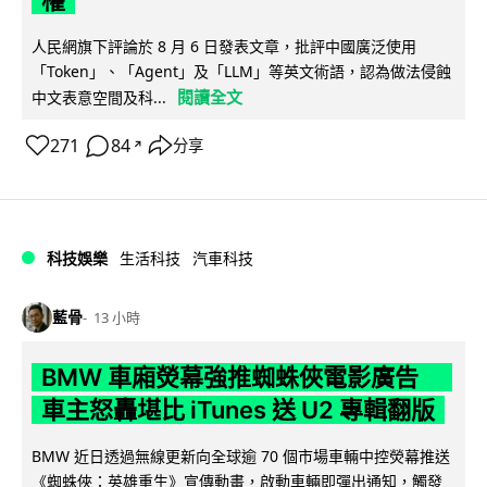
人民網旗下評論於 8 月 6 日發表文章，批評中國廣泛使用
「Token」、「Agent」及「LLM」等英文術語，認為做法侵蝕
閱讀全文
中文表意空間及科...
271
84
分享
↗
科技娛樂
生活科技
汽車科技
藍骨
13 小時
BMW 車廂熒幕強推蜘蛛俠電影廣告
車主怒轟堪比 iTunes 送 U2 專輯翻版
BMW 近日透過無線更新向全球逾 70 個市場車輛中控熒幕推送
《蜘蛛俠：英雄重生》宣傳動畫，啟動車輛即彈出通知，觸發