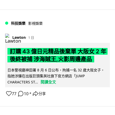
科技娛樂
影視娛樂
Lawton
1 日
訂購 43 億日元精品後棄單 大阪女 2 年
後終被捕 涉海賊王,火影周邊產品
日本警視廳神田署 8 月 6 日公布，拘捕一名 32 歲大阪女子，
指她涉嫌在出版巨頭集英社旗下官方網店「JUMP
閱讀全文
CHARACTERS ST...
77
10
分享
↗