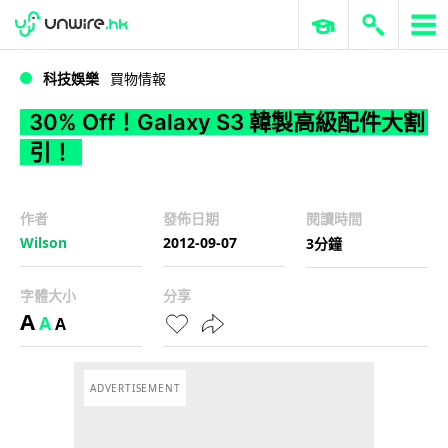
WWDC 2026
GenAI 與雲端科技專區
ERP 與商業 AI
30% Off！Galaxy S3 韓製高級配件大割引！
科技娛樂
買物情報
30% Off！Galaxy S3 韓製高級配件大割
引！
作者
發佈日期
閱讀時間
Wilson
2012-09-07
3分鐘
字體大小
分享
A
A
A
ADVERTISEMENT