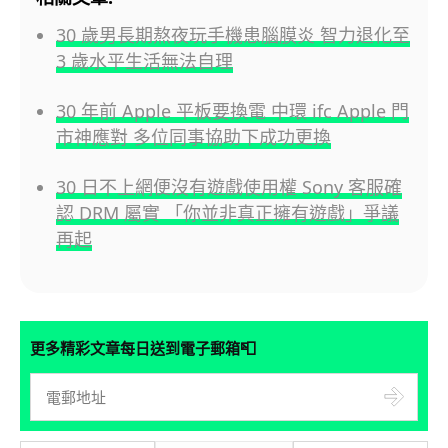
30 歲男長期熬夜玩手機患腦膜炎 智力退化至
3 歲水平生活無法自理
30 年前 Apple 平板要換電 中環 ifc Apple 門
市神應對 多位同事協助下成功更換
30 日不上網便沒有遊戲使用權 Sony 客服確
認 DRM 屬實 「你並非真正擁有遊戲」爭議
再起
📮
更多精彩文章每日送到電子郵箱