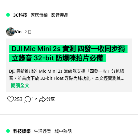
3C科技
家居無線
影音產品
Vin
2 日
DJI Mic Mini 2s 實測 四發一收同步獨
立錄音 32-bit 防爆咪拍片必備
DJI 最新推出的 Mic Mini 2s 無線咪支援「四發一收」分軌錄
音，並首度下放 32-bit Float 浮點內錄功能。本文經實測其...
閱讀全文
253
1
分享
↗
科技娛樂
生活娛樂
城中熱話