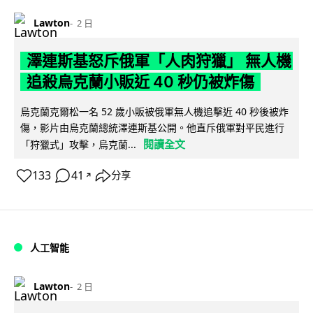
Lawton
2 日
澤連斯基怒斥俄軍「人肉狩獵」 無人機
追殺烏克蘭小販近 40 秒仍被炸傷
烏克蘭克爾松一名 52 歲小販被俄軍無人機追擊近 40 秒後被炸
傷，影片由烏克蘭總統澤連斯基公開。他直斥俄軍對平民進行
閱讀全文
「狩獵式」攻擊，烏克蘭...
133
41
分享
↗
人工智能
Lawton
2 日