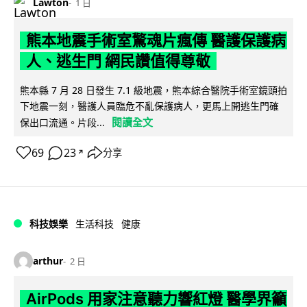
Lawton
1 日
熊本地震手術室驚魂片瘋傳 醫護保護病
人、逃生門 網民讚值得尊敬
熊本縣 7 月 28 日發生 7.1 級地震，熊本綜合醫院手術室鏡頭拍
下地震一刻，醫護人員臨危不亂保護病人，更馬上開逃生門確
閱讀全文
保出口流通。片段...
69
23
分享
↗
科技娛樂
生活科技
健康
arthur
2 日
AirPods 用家注意聽力響紅燈 醫學界籲