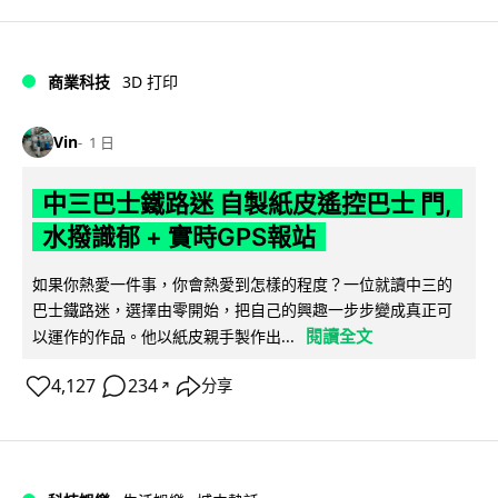
商業科技
3D 打印
Vin
1 日
中三巴士鐵路迷 自製紙皮遙控巴士 門,
水撥識郁 + 實時GPS報站
如果你熱愛一件事，你會熱愛到怎樣的程度？一位就讀中三的
巴士鐵路迷，選擇由零開始，把自己的興趣一步步變成真正可
閱讀全文
以運作的作品。他以紙皮親手製作出...
4,127
234
分享
↗