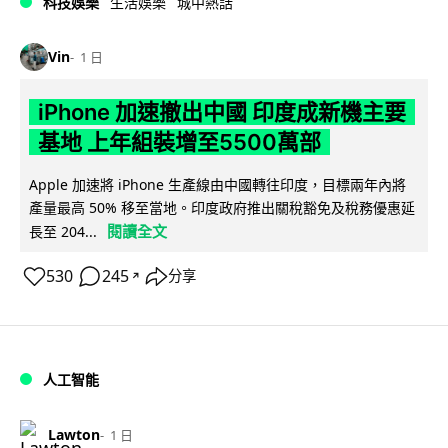
科技娛樂
生活娛樂
城中熱話
Vin
1 日
iPhone 加速撤出中國 印度成新機主要
基地 上年組裝增至5500萬部
Apple 加速將 iPhone 生產線由中國轉往印度，目標兩年內將
產量最高 50% 移至當地。印度政府推出關稅豁免及稅務優惠延
閱讀全文
長至 204...
530
245
分享
↗
人工智能
Lawton
1 日