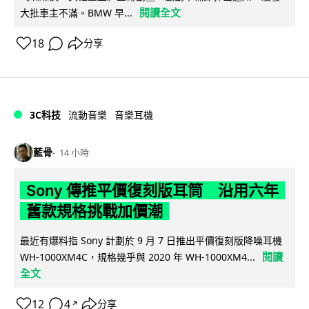
閱讀全文
大批車主不滿。BMW 早...
18
分享
3C科技
流動音樂
音樂耳機
藍骨
14 小時
Sony 傳推平價復刻版耳筒 沿用六年
舊款規格挑戰加價潮
最近有爆料指 Sony 計劃於 9 月 7 日推出平價復刻版降噪耳機
閱讀
WH-1000XM4C，規格幾乎與 2020 年 WH-1000XM4...
全文
12
4
分享
↗