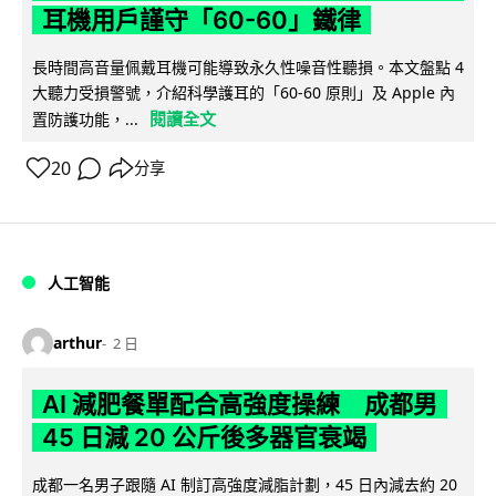
耳機用戶謹守「60-60」鐵律
長時間高音量佩戴耳機可能導致永久性噪音性聽損。本文盤點 4
大聽力受損警號，介紹科學護耳的「60-60 原則」及 Apple 內
閱讀全文
置防護功能，...
20
分享
人工智能
arthur
2 日
AI 減肥餐單配合高強度操練 成都男
45 日減 20 公斤後多器官衰竭
成都一名男子跟隨 AI 制訂高強度減脂計劃，45 日內減去約 20