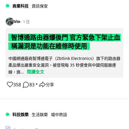
商業科技
資訊保安
Vin
1 日
智博通路由器爆後門 官方緊急下架止血
稱漏洞是功能在維修時使用
中國網通廠商智博通電子（Zbtlink Electronics）旗下的路由器
產品爆出嚴重安全漏洞，被發現每 35 秒便會與中國伺服器連
閱讀全文
線，旗...
358
83
分享
↗
科技娛樂
生活娛樂
城中熱話