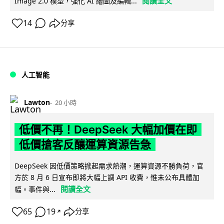
閱讀全文
Image 2.0 模型，強化 AI 繪圖及編輯...
14
分享
人工智能
Lawton
20 小時
低價不再！DeepSeek 大幅加價在即
低價搶客反釀運算資源告急
DeepSeek 因低價策略掀起需求熱潮，運算資源不勝負荷，官
方於 8 月 6 日宣布即將大幅上調 API 收費，惟未公布具體加
閱讀全文
幅。事件與...
65
19
分享
↗