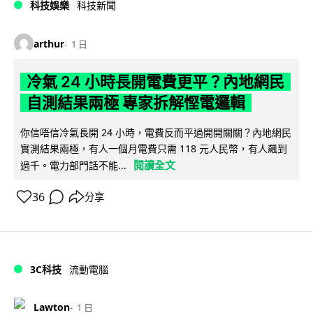
科技娛樂
科技新聞
arthur
1 日
冷氣 24 小時長開電費更平？內地網民
自測結果兩極 專家拆解慳電邏輯
你信唔信冷氣長開 24 小時，電費反而平過開開關關？內地網民
實測結果兩極，有人一個月電費只需 118 元人民幣，有人飆到
閱讀全文
過千。電力部門話不能...
36
分享
3C科技
流動電腦
Lawton
1 日