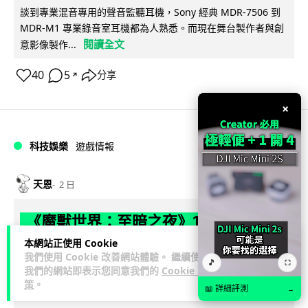
談到專業混音專用的聲音監聽耳機，Sony 經典 MDR-7506 到
MDR-M1 專業錄音室耳機都為人熟悉。而現在舞台製作者與創
閱讀全文
意影像製作...
40
5
分享
↗
×
科技娛樂
遊戲情報
天恩
2 日
《魔獸世界：至暗之夜》12.1 「烏拉特
克的詛咒」專訪：巢穴不為提高世界首
本網站正使用 Cookie
我們使用 Cookie 改善網站體驗。 繼續使用
領門檻而設 《諸王之眠》縮短約 10 分
🎵
⛶
我們的網站即表示您同意我們的
Cookie 政
鐘
策
。
📖 詳細評測
→