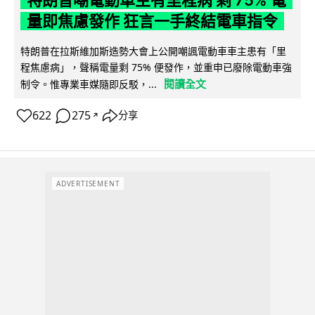
特朗普嘲電動車主有里程病 剩 75% 電
量即焦慮發作 狂言一手終結電車指令
特朗普在拉斯維加斯造勢大會上公開嘲諷電動車車主患有「里
程焦慮病」，聲稱電量剩 75% 便發作，並重申已廢除電動車強
閱讀全文
制令。惟專業車媒隨即反駁，...
622
275
分享
↗
ADVERTISEMENT