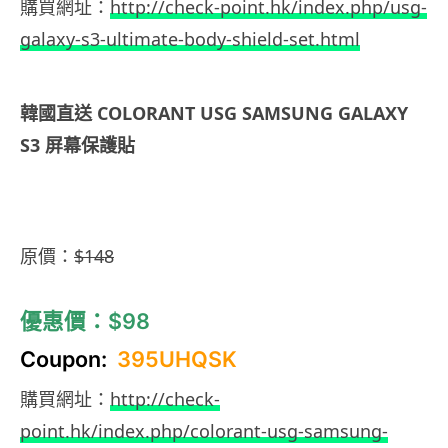
購買網址：
http://check-point.hk/index.php/usg-
galaxy-s3-ultimate-body-shield-set.html
韓國直送 COLORANT USG SAMSUNG GALAXY
S3 屏幕保護貼
原價：
$148
優惠價：$98
Coupon:
395UHQSK
購買網址：
http://check-
point.hk/index.php/colorant-usg-samsung-