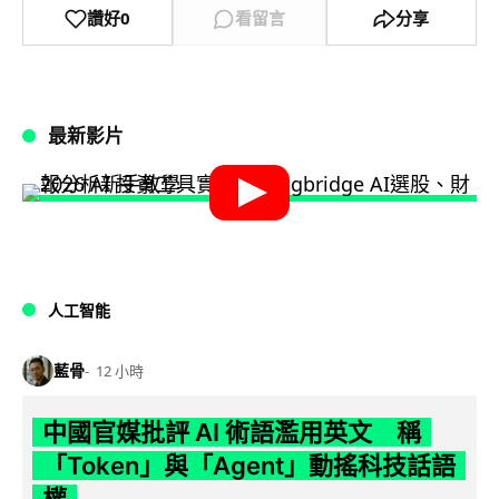
讚好
0
看留言
分享
最新影片
人工智能
藍骨
12 小時
中國官媒批評 AI 術語濫用英文 稱
「Token」與「Agent」動搖科技話語
權