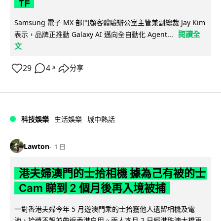
作
Samsung 電子 MX 部門顧客體驗辦公室主管兼副總裁 Jay Kim
閱讀全
表示，品牌正推動 Galaxy AI 邁向全自動化 Agent...
文
29
4
分享
↗
科技娛樂
生活娛樂
城中熱話
Lawton
1 日
港夫婦澳門的士拾相機 據為己有被的士
Cam 睇到 2 個月後再入境被捕
一對香港夫婦今年 5 月遊澳門乘的士拾獲他人遺留相機及電
池，拾遺不報並帶返香港自用。兩人本月 2 日經港珠澳大橋再