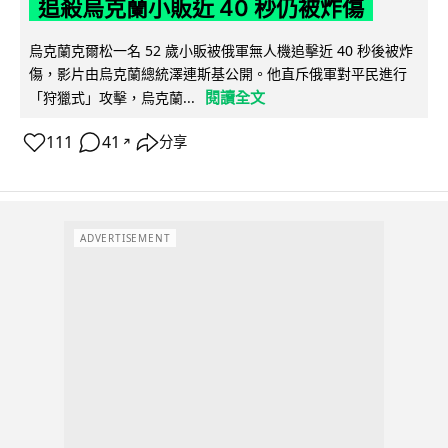
追殺烏克蘭小販近 40 秒仍被炸傷
烏克蘭克爾松一名 52 歲小販被俄軍無人機追擊近 40 秒後被炸
傷，影片由烏克蘭總統澤連斯基公開。他直斥俄軍對平民進行
閱讀全文
「狩獵式」攻擊，烏克蘭...
111
41
分享
↗
ADVERTISEMENT