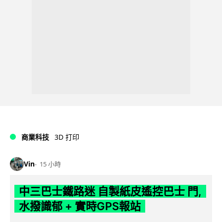
商業科技
3D 打印
Vin
15 小時
中三巴士鐵路迷 自製紙皮遙控巴士 門,
水撥識郁 + 實時GPS報站