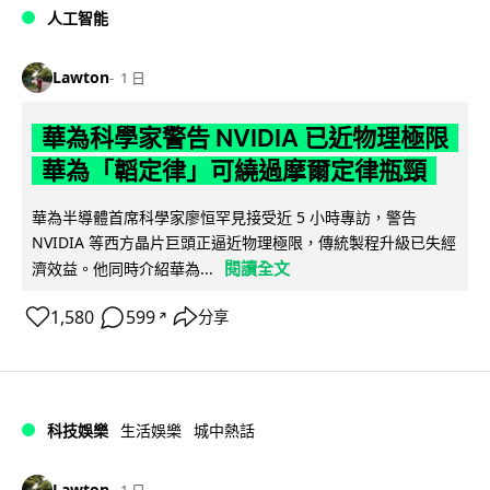
人工智能
Lawton
1 日
華為科學家警告 NVIDIA 已近物理極限
華為「韜定律」可繞過摩爾定律瓶頸
華為半導體首席科學家廖恒罕見接受近 5 小時專訪，警告
NVIDIA 等西方晶片巨頭正逼近物理極限，傳統製程升級已失經
閱讀全文
濟效益。他同時介紹華為...
1,580
599
分享
↗
科技娛樂
生活娛樂
城中熱話
Lawton