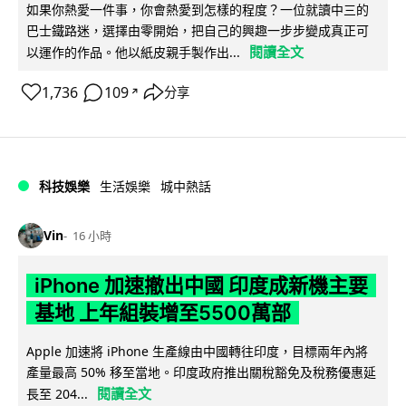
如果你熱愛一件事，你會熱愛到怎樣的程度？一位就讀中三的
巴士鐵路迷，選擇由零開始，把自己的興趣一步步變成真正可
閱讀全文
以運作的作品。他以紙皮親手製作出...
1,736
109
分享
↗
科技娛樂
生活娛樂
城中熱話
Vin
16 小時
iPhone 加速撤出中國 印度成新機主要
基地 上年組裝增至5500萬部
Apple 加速將 iPhone 生產線由中國轉往印度，目標兩年內將
產量最高 50% 移至當地。印度政府推出關稅豁免及稅務優惠延
閱讀全文
長至 204...