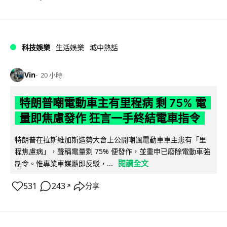
科技娛樂
生活娛樂
城中熱話
Vin
20 小時
特朗普嘲電動車主有里程病 剩 75% 電
量即焦慮發作 狂言一手終結電車指令
特朗普在拉斯維加斯造勢大會上公開嘲諷電動車車主患有「里
程焦慮病」，聲稱電量剩 75% 便發作，並重申已廢除電動車強
閱讀全文
制令。惟專業車媒隨即反駁，...
531
243
分享
↗