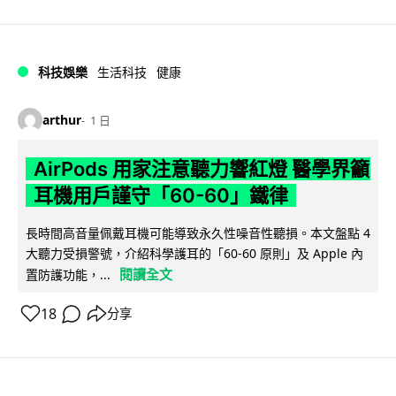
科技娛樂
生活科技
健康
arthur
1 日
AirPods 用家注意聽力響紅燈 醫學界籲
耳機用戶謹守「60-60」鐵律
長時間高音量佩戴耳機可能導致永久性噪音性聽損。本文盤點 4
大聽力受損警號，介紹科學護耳的「60-60 原則」及 Apple 內
閱讀全文
置防護功能，...
18
分享