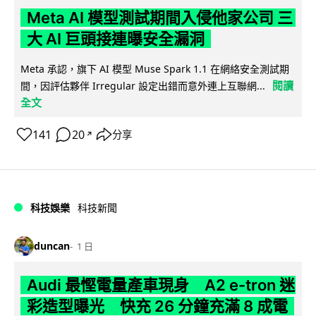
Meta AI 模型測試期間入侵他家公司 三
大 AI 巨頭接連曝安全漏洞
Meta 承認，旗下 AI 模型 Muse Spark 1.1 在網絡安全測試期
閱讀
間，因評估夥伴 Irregular 設定出錯而意外連上互聯網...
全文
141
20
分享
↗
科技娛樂
科技新聞
duncan
1 日
Audi 最慳電量產車現身 A2 e-tron 迷
彩造型曝光 快充 26 分鐘充滿 8 成電