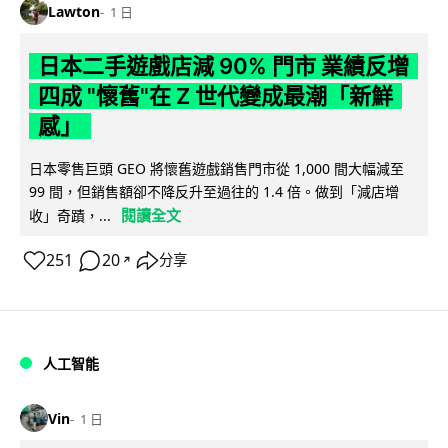
Lawton
1 日
日本二手遊戲店減 90% 門市 業績反增
四成 "懷舊"在 Z 世代變成最潮「新鮮
感」
日本零售巨頭 GEO 將懷舊遊戲銷售門市從 1,000 間大幅減至
99 間，但銷售額卻不降反升至過往的 1.4 倍。做到「減店增
閱讀全文
收」奇蹟，...
251
20
分享
↗
人工智能
Vin
1 日