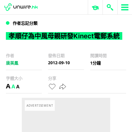
WWDC 2026
GenAI 與雲端科技專區
ERP 與商業 AI
孝順仔為中風母親研發Kinect電郵系統
作者忘記分類
孝順仔為中風母親研發Kinect電郵系統
作者
發佈日期
閱讀時間
2012-09-10
唐美鳳
1分鐘
字體大小
分享
A
A
A
ADVERTISEMENT