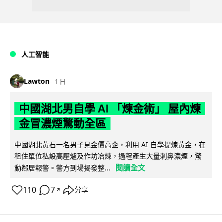
人工智能
Lawton
1 日
中國湖北男自學 AI 「煉金術」 屋內煉
金冒濃煙驚動全區
中國湖北黃石一名男子見金價高企，利用 AI 自學提煉黃金，在
租住單位私設高壓爐及作坊冶煉，過程產生大量刺鼻濃煙，驚
閱讀全文
動鄰居報警。警方到場揭發整...
110
7
分享
↗