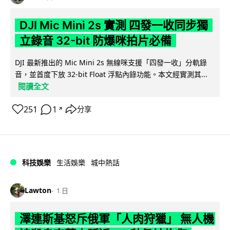
DJI Mic Mini 2s 實測 四發一收同步獨
立錄音 32-bit 防爆咪拍片必備
DJI 最新推出的 Mic Mini 2s 無線咪支援「四發一收」分軌錄
音，並首度下放 32-bit Float 浮點內錄功能。本文經實測其...
閱讀全文
251
1
分享
↗
科技娛樂
生活娛樂
城中熱話
Lawton
1 日
澤連斯基怒斥俄軍「人肉狩獵」 無人機