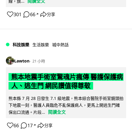
閱讀全文
線，旗...
301
66
分享
↗
科技娛樂
生活娛樂
城中熱話
Lawton
21 小時
熊本地震手術室驚魂片瘋傳 醫護保護病
人、逃生門 網民讚值得尊敬
熊本縣 7 月 28 日發生 7.1 級地震，熊本綜合醫院手術室鏡頭拍
下地震一刻，醫護人員臨危不亂保護病人，更馬上開逃生門確
閱讀全文
保出口流通。片段...
66
17
分享
↗