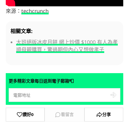
來源：
techcrunch
相關文章:
大班絕版冰皮月餅 網上炒價 $1000 有人為孝
順母親購買，驚過期但內心又想做孝子
📮
更多精彩文章每日送到電子郵箱
讚好
0
看留言
分享