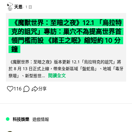
天恩
1 日
《魔獸世界：至暗之夜》12.1 「烏拉特
克的詛咒」專訪：巢穴不為提高世界首
領門檻而設 《諸王之眠》縮短約 10 分
鐘
《魔獸世界：至暗之夜》版本更新 12.1「烏拉特克的詛咒」將
於 8 月 13 日正式上線，帶來全新區域「盤蛇島」、地城「毒牙
閱讀全文
祭壇」、新型態世...
116
分享
科技娛樂
遊戲情報