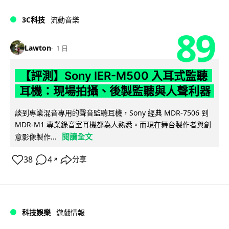
3C科技
流動音樂
89
Lawton
1 日
【評測】Sony IER-M500 入耳式監聽
耳機：現場拍攝、後製監聽與人聲利器
談到專業混音專用的聲音監聽耳機，Sony 經典 MDR-7506 到
MDR-M1 專業錄音室耳機都為人熟悉。而現在舞台製作者與創
閱讀全文
意影像製作...
38
4
分享
↗
科技娛樂
遊戲情報