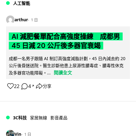
人工智能
arthur
1 日
AI 減肥餐單配合高強度操練 成都男
45 日減 20 公斤後多器官衰竭
成都一名男子跟隨 AI 制訂高強度減脂計劃，45 日內減去約 20
公斤後昏迷送院。醫生診斷他患上尿源性膿毒症、膿毒性休克
閱讀全文
及多器官功能障礙。...
22
4
分享
↗
3C科技
家居無線
影音產品
Vin
1 日