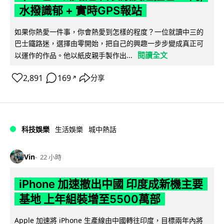
水撥識郁 + 實時GPS報站
如果你熱愛一件事，你會熱愛到怎樣的程度？一位就讀中三的
巴士鐵路迷，選擇由零開始，把自己的興趣一步步變成真正可
閱讀全文
以運作的作品。他以紙皮親手製作出...
2,891
169
分享
↗
科技娛樂
生活娛樂
城中熱話
Vin
22 小時
iPhone 加速撤出中國 印度成新機主要
基地 上年組裝增至5500萬部
Apple 加速將 iPhone 生產線由中國轉往印度，目標兩年內將