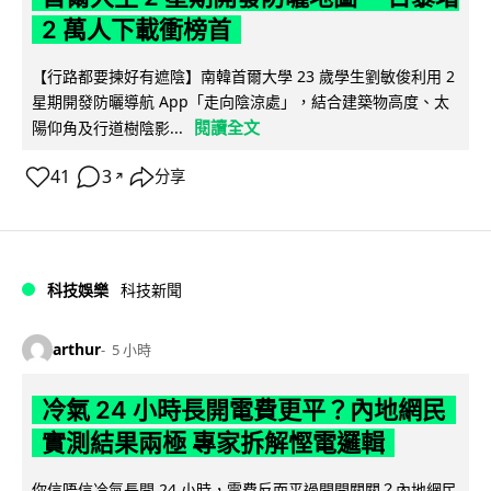
2 萬人下載衝榜首
【行路都要揀好有遮陰】南韓首爾大學 23 歲學生劉敏俊利用 2
星期開發防曬導航 App「走向陰涼處」，結合建築物高度、太
閱讀全文
陽仰角及行道樹陰影...
41
3
分享
↗
科技娛樂
科技新聞
arthur
5 小時
冷氣 24 小時長開電費更平？內地網民
實測結果兩極 專家拆解慳電邏輯
你信唔信冷氣長開 24 小時，電費反而平過開開關關？內地網民