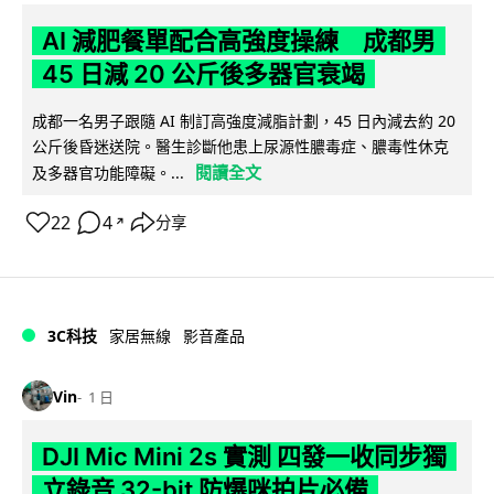
AI 減肥餐單配合高強度操練 成都男
45 日減 20 公斤後多器官衰竭
成都一名男子跟隨 AI 制訂高強度減脂計劃，45 日內減去約 20
公斤後昏迷送院。醫生診斷他患上尿源性膿毒症、膿毒性休克
閱讀全文
及多器官功能障礙。...
22
4
分享
↗
3C科技
家居無線
影音產品
Vin
1 日
DJI Mic Mini 2s 實測 四發一收同步獨
立錄音 32-bit 防爆咪拍片必備