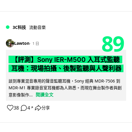
3C科技
流動音樂
89
Lawton
1 日
【評測】Sony IER-M500 入耳式監聽
耳機：現場拍攝、後製監聽與人聲利器
談到專業混音專用的聲音監聽耳機，Sony 經典 MDR-7506 到
MDR-M1 專業錄音室耳機都為人熟悉。而現在舞台製作者與創
閱讀全文
意影像製作...
38
4
分享
↗