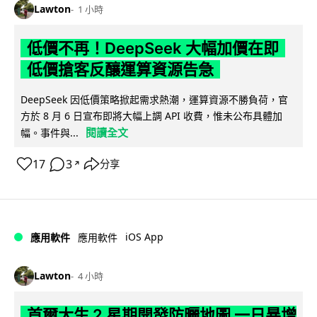
Lawton
1 小時
低價不再！DeepSeek 大幅加價在即
低價搶客反釀運算資源告急
DeepSeek 因低價策略掀起需求熱潮，運算資源不勝負荷，官
方於 8 月 6 日宣布即將大幅上調 API 收費，惟未公布具體加
閱讀全文
幅。事件與...
17
3
分享
↗
iOS App
應用軟件
應用軟件
Lawton
4 小時
首爾大生 2 星期開發防曬地圖 一日暴增