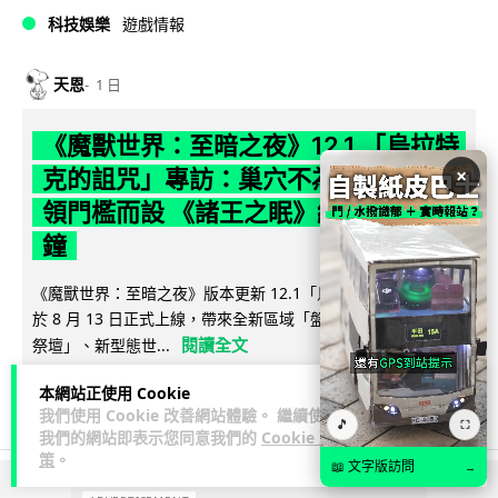
科技娛樂
遊戲情報
天恩
1 日
《魔獸世界：至暗之夜》12.1 「烏拉特
×
克的詛咒」專訪：巢穴不為提高世界首
領門檻而設 《諸王之眠》縮短約 10 分
鐘
《魔獸世界：至暗之夜》版本更新 12.1「烏拉特克的詛咒」將
於 8 月 13 日正式上線，帶來全新區域「盤蛇島」、地城「毒牙
閱讀全文
祭壇」、新型態世...
本網站正使用 Cookie
116
分享
我們使用 Cookie 改善網站體驗。 繼續使用
🎵
⛶
我們的網站即表示您同意我們的
Cookie 政
策
。
📖 文字版訪問
→