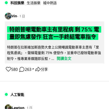
科技娛樂
生活娛樂
城中熱話
Vin
1 日
特朗普嘲電動車主有里程病 剩 75% 電
量即焦慮發作 狂言一手終結電車指令
特朗普在拉斯維加斯造勢大會上公開嘲諷電動車車主患有「里
程焦慮病」，聲稱電量剩 75% 便發作，並重申已廢除電動車強
閱讀全文
制令。惟專業車媒隨即反駁，...
580
263
分享
↗
人工智能
Lawton
1 日