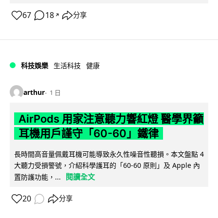
67
18
分享
↗
科技娛樂
生活科技
健康
arthur
1 日
AirPods 用家注意聽力響紅燈 醫學界籲
耳機用戶謹守「60-60」鐵律
長時間高音量佩戴耳機可能導致永久性噪音性聽損。本文盤點 4
大聽力受損警號，介紹科學護耳的「60-60 原則」及 Apple 內
閱讀全文
置防護功能，...
20
分享