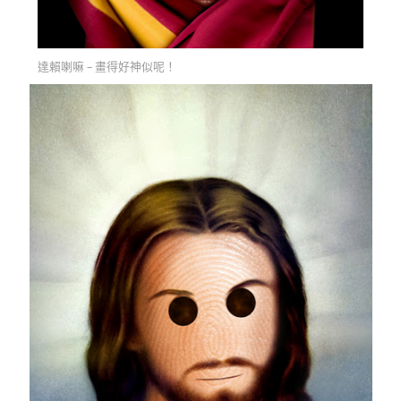
達賴喇嘛 – 畫得好神似呢！