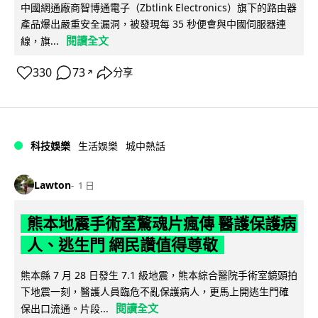
中國網通廠商智博通電子（Zbtlink Electronics）旗下的路由器
產品爆出嚴重安全漏洞，被發現每 35 秒便會與中國伺服器連
閱讀全文
線，旗...
330
73
分享
↗
科技娛樂
生活娛樂
城中熱話
Lawton
1 日
熊本地震手術室驚魂片瘋傳 醫護保護病
人、逃生門 網民讚值得尊敬
熊本縣 7 月 28 日發生 7.1 級地震，熊本綜合醫院手術室鏡頭拍
下地震一刻，醫護人員臨危不亂保護病人，更馬上開逃生門確
閱讀全文
保出口流通。片段...