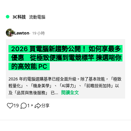
3C科技
流動電腦
Lawton
19 小時
2026 買電腦新趨勢公開！ 如何享最多
優惠 從極致便攜到電競標竿 揀選啱你
的高效能 PC
2026 年的電腦選購基準已經全面升級。除了基本效能，「極致
輕量化」、「機身美學」、「AI算力」、「前瞻技術加持」以
閱讀全文
及「品質與售後服務」 已...
19
1
分享
↗