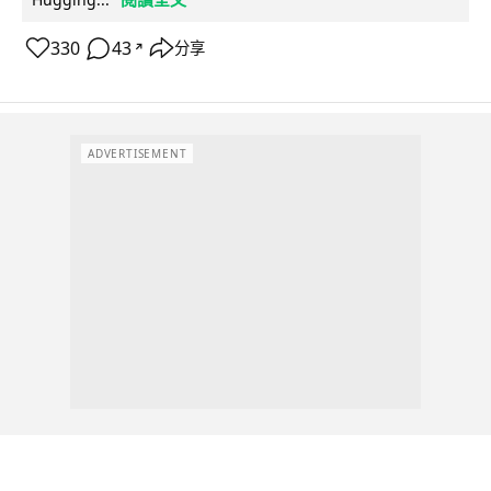
330
43
分享
↗
ADVERTISEMENT