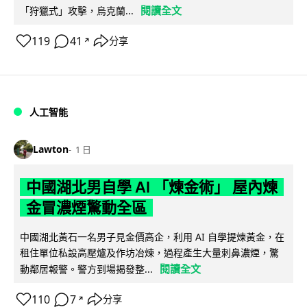
閱讀全文
「狩獵式」攻擊，烏克蘭...
119
41
分享
↗
人工智能
Lawton
1 日
中國湖北男自學 AI 「煉金術」 屋內煉
金冒濃煙驚動全區
中國湖北黃石一名男子見金價高企，利用 AI 自學提煉黃金，在
租住單位私設高壓爐及作坊冶煉，過程產生大量刺鼻濃煙，驚
閱讀全文
動鄰居報警。警方到場揭發整...
110
7
分享
↗