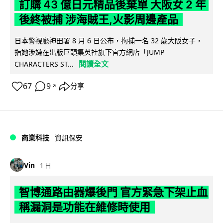
訂購 43 億日元精品後棄單 大阪女 2 年
後終被捕 涉海賊王,火影周邊產品
日本警視廳神田署 8 月 6 日公布，拘捕一名 32 歲大阪女子，
指她涉嫌在出版巨頭集英社旗下官方網店「JUMP
閱讀全文
CHARACTERS ST...
67
9
分享
↗
商業科技
資訊保安
Vin
1 日
智博通路由器爆後門 官方緊急下架止血
稱漏洞是功能在維修時使用