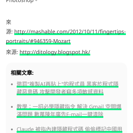
來
源:
http://mashable.com/2012/10/11/fingertips-
portraits/#946359-Mozart
來源:
http://ditology.blogspot.hk/
相關文章:
懲罰"複製AI再貼上"的程式員 黑客於程式隱
藏惡意碼 攻擊開發者竊多項敏感資料
教學：一招必學隱藏指令 解決 Gmail 空間爆
滿問題 數萬陳年廣告E-mail一鍵清除
Claude 被指內建隱藏程式碼 偷偷標記中國用