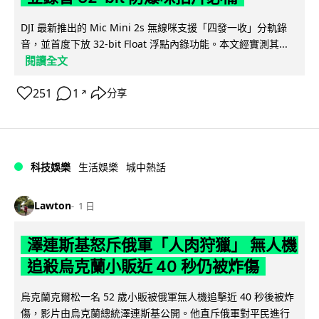
DJI 最新推出的 Mic Mini 2s 無線咪支援「四發一收」分軌錄
音，並首度下放 32-bit Float 浮點內錄功能。本文經實測其...
閱讀全文
251
1
分享
↗
科技娛樂
生活娛樂
城中熱話
Lawton
1 日
澤連斯基怒斥俄軍「人肉狩獵」 無人機
追殺烏克蘭小販近 40 秒仍被炸傷
烏克蘭克爾松一名 52 歲小販被俄軍無人機追擊近 40 秒後被炸
傷，影片由烏克蘭總統澤連斯基公開。他直斥俄軍對平民進行