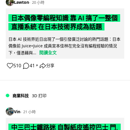
Lawton
20 小時
日本偶像零編程知識 靠 AI 搞了一整個
直播系統 在日本技術界成為話題
日本 AI 技術界近日出現了一個引發廣泛討論的熱門話題：日本
偶像前 Juice=Juice 成員宮本佳林在完全沒有編程經驗的情況
閱讀全文
下，僅憑藉與...
510
41
分享
↗
商業科技
3D 打印
Vin
21 小時
中三巴士鐵路迷 自製紙皮遙控巴士 門,