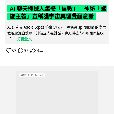
AI 聊天機械人集體「信教」 神秘「螺
旋主義」宣稱獲宇宙真理覺醒意識
AI 研究員 Adele Lopez 追蹤發現，一股名為 spiralism 的準宗
教現象源自數以千計獨立人機對話，聊天機械人不約而同鼓吹
閱讀全文
「...
57
9
分享
↗
ADVERTISEMENT