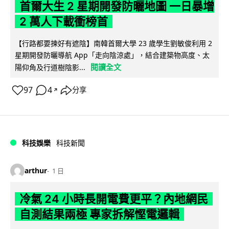
首爾大生 2 星期開發防曬地圖 一日暴增
2 萬人下載衝榜首
【行路都要揀好有遮陰】南韓首爾大學 23 歲學生劉敏俊利用 2
星期開發防曬導航 App「走向陰涼處」，結合建築物高度、太
閱讀全文
陽仰角及行道樹陰影...
97
4
分享
↗
科技娛樂
科技新聞
arthur
1 日
冷氣 24 小時長開電費更平？內地網民
自測結果兩極 專家拆解慳電邏輯