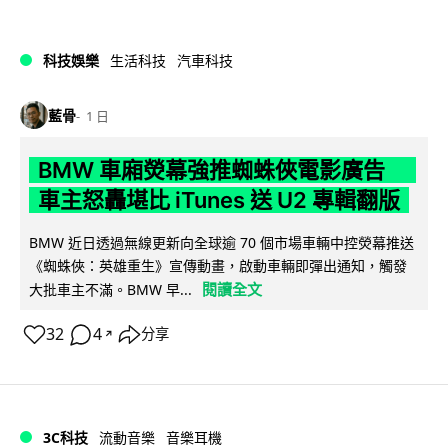
科技娛樂
生活科技
汽車科技
藍骨
1 日
BMW 車廂熒幕強推蜘蛛俠電影廣告
車主怒轟堪比 iTunes 送 U2 專輯翻版
BMW 近日透過無線更新向全球逾 70 個市場車輛中控熒幕推送
《蜘蛛俠：英雄重生》宣傳動畫，啟動車輛即彈出通知，觸發
閱讀全文
大批車主不滿。BMW 早...
32
4
分享
↗
3C科技
流動音樂
音樂耳機