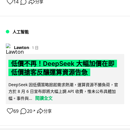
14
分享
人工智能
Lawton
1 日
低價不再！DeepSeek 大幅加價在即
低價搶客反釀運算資源告急
DeepSeek 因低價策略掀起需求熱潮，運算資源不勝負荷，官
方於 8 月 6 日宣布即將大幅上調 API 收費，惟未公布具體加
閱讀全文
幅。事件與...
69
20
分享
↗