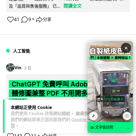
閱讀全文
及「品質與售後服務」 已...
41
9
分享
↗
×
人工智能
Vin
2 日
ChatGPT 免費呼叫 Adobe 一句話跨軟
體修圖兼整 PDF 不用開多個 APP 兼免
帳號
本網站正使用 Cookie
我們使用 Cookie 改善網站體驗。 繼續使用
Adobe 宣布推出全新統一版 Adobe for ChatGPT 外掛，取代
🎵
⛶
我們的網站即表示您同意我們的
Cookie 政
閱讀全文
去年推出三個獨立 connector，將 Photoshop、...
策
。
📖 文字版訪問
→
↗