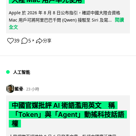
Apple 於 2026 年 8 月 8 日公布指引，確認中國大陸合資格
閱讀
Mac 用戶可將阿里巴巴千問 (Qwen) 接駁至 Siri 及寫...
全文
39
5
分享
↗
人工智能
藍骨
23 小時
中國官媒批評 AI 術語濫用英文 稱
「Token」與「Agent」動搖科技話語
權