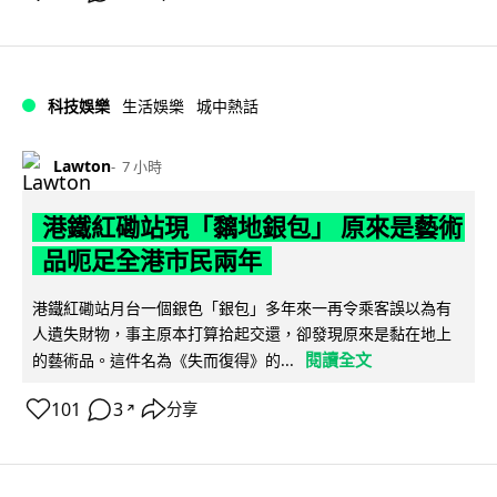
科技娛樂
生活娛樂
城中熱話
Lawton
7 小時
港鐵紅磡站現「黐地銀包」 原來是藝術
品呃足全港市民兩年
港鐵紅磡站月台一個銀色「銀包」多年來一再令乘客誤以為有
人遺失財物，事主原本打算拾起交還，卻發現原來是黏在地上
閱讀全文
的藝術品。這件名為《失而復得》的...
101
3
分享
↗