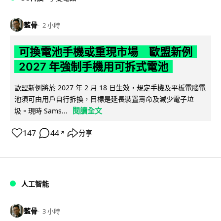
藍骨
2 小時
可換電池手機或重現市場 歐盟新例
2027 年強制手機用可拆式電池
歐盟新例將於 2027 年 2 月 18 日生效，規定手機及平板電腦電
池須可由用戶自行拆換，目標是延長裝置壽命及減少電子垃
閱讀全文
圾。現時 Sams...
147
44
分享
↗
人工智能
藍骨
3 小時