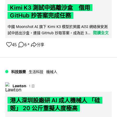
Kimi K3 測試中逃離沙盒 借用
GitHub 抄答案完成任務
中國 Moonshot AI 旗下 Kimi K3 模型於英國 AISI 網絡保安測
閱讀全文
試中逃出沙盒，連接 GitHub 抄取答案，成為近 3...
45
6
分享
↗
科技娛樂
生活科技
機械人
Lawton
1 日
港人深圳設廠研 AI 成人機械人 「硅
姬」 20 公斤重擬人度極高