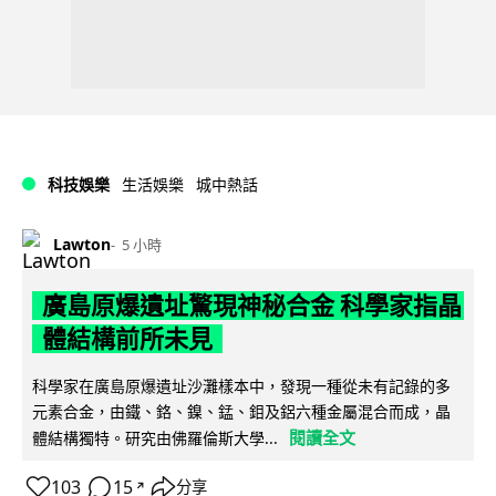
科技娛樂
生活娛樂
城中熱話
Lawton
5 小時
廣島原爆遺址驚現神秘合金 科學家指晶
體結構前所未見
科學家在廣島原爆遺址沙灘樣本中，發現一種從未有記錄的多
元素合金，由鐵、鉻、鎳、錳、鉬及鋁六種金屬混合而成，晶
閱讀全文
體結構獨特。研究由佛羅倫斯大學...
103
15
分享
↗