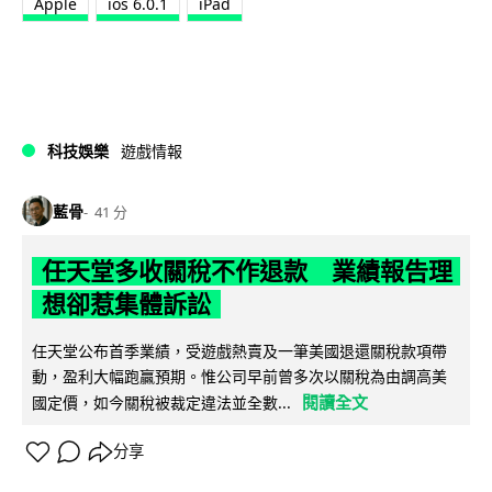
Apple
ios 6.0.1
iPad
科技娛樂
遊戲情報
藍骨
41 分
任天堂多收關稅不作退款 業績報告理
想卻惹集體訴訟
任天堂公布首季業績，受遊戲熱賣及一筆美國退還關稅款項帶
動，盈利大幅跑贏預期。惟公司早前曾多次以關稅為由調高美
閱讀全文
國定價，如今關稅被裁定違法並全數...
分享