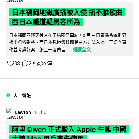
日本福岡地鐵廣播被入侵 播不雅歌曲
西日本鐵道疑黑客所為
日本福岡西鐵天神大牟田線兩個車站，8 月 4 日廣播系統離奇
播出粗俗歌聲，西日本鐵道懷疑遭第三方非法入侵，正調查事
閱讀全文
件並考慮報案。網上一度傳言...
38
2
分享
↗
人工智能
Lawton
10 小時
阿里 Qwen 正式駁入 Apple 生態 中國
大陸 Mac 用戶率先使用