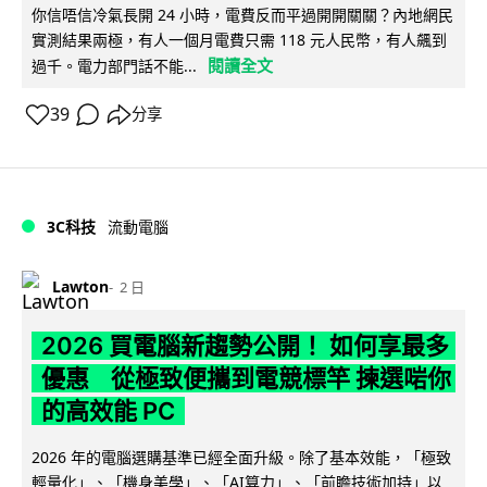
你信唔信冷氣長開 24 小時，電費反而平過開開關關？內地網民
實測結果兩極，有人一個月電費只需 118 元人民幣，有人飆到
閱讀全文
過千。電力部門話不能...
39
分享
3C科技
流動電腦
Lawton
2 日
2026 買電腦新趨勢公開！ 如何享最多
優惠 從極致便攜到電競標竿 揀選啱你
的高效能 PC
2026 年的電腦選購基準已經全面升級。除了基本效能，「極致
輕量化」、「機身美學」、「AI算力」、「前瞻技術加持」以