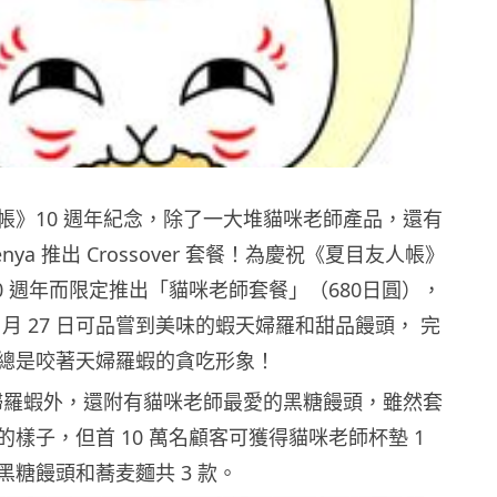
帳》10 週年紀念，除了一大堆貓咪老師產品，還有
nya 推出 Crossover 套餐！為慶祝《夏目友人帳》
0 週年而限定推出「貓咪老師套餐」（680日圓），
到 2 月 27 日可品嘗到美味的蝦天婦羅和甜品饅頭， 完
總是咬著天婦羅蝦的貪吃形象！
隻天婦羅蝦外，還附有貓咪老師最愛的黑糖饅頭，雖然套
樣子，但首 10 萬名顧客可獲得貓咪老師杯墊 1
黑糖饅頭和蕎麦麵共 3 款。