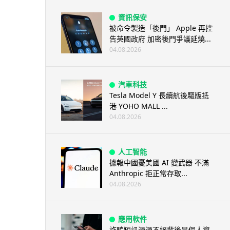
資訊保安
被命令製造「後門」 Apple 再控
告英國政府 加密後門爭議延燒...
04.08.2026
汽車科技
Tesla Model Y 長續航後驅版抵
港 YOHO MALL ...
04.08.2026
人工智能
據報中國憂美國 AI 變武器 不滿
Anthropic 拒正常存取...
04.08.2026
應用軟件
詐騙短訊源源不絕背後是個人資