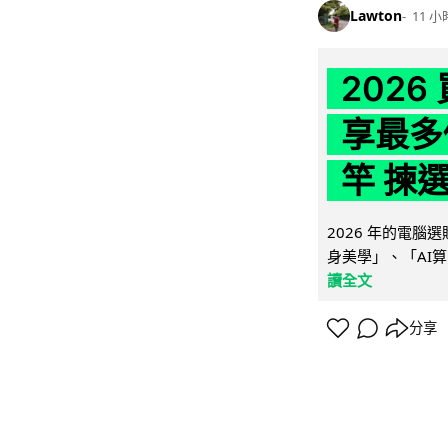
Lawton
11 小
202
享最多
竿 揀
2026 年的電
身美學」、「AI算
讀全文
分享