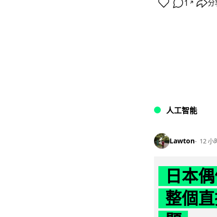
1
分
↗
人工智能
Lawton
12 小
日本偶
整個直