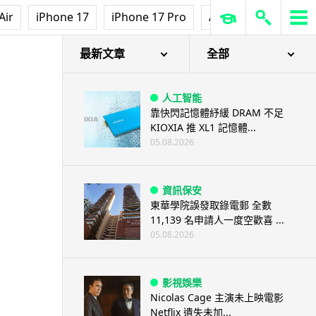
Air
iPhone 17
iPhone 17 Pro
AirPods Pro 3
Ap
最新文章
全部
人工智能
靠快閃記憶體紓緩 DRAM 不足
KIOXIA 推 XL1 記憶體...
05.08.2026
資訊保安
東華學院誤發取錄電郵 全數
11,139 名申請人一度空歡喜 ...
05.08.2026
影視娛樂
Nicolas Cage 主演未上映電影
Netflix 遺失未加...