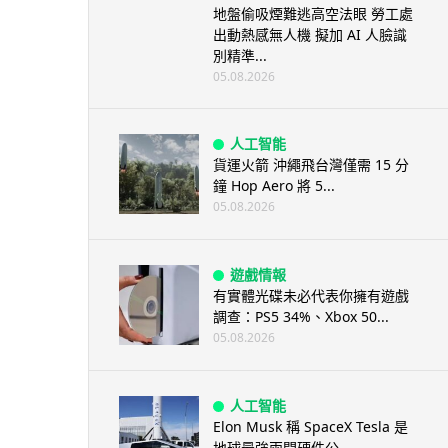
地盤偷吸煙難逃高空法眼 勞工處
出動熱感無人機 擬加 AI 人臉識
別精準...
05.08.2026
人工智能
貨運火箭 沖繩飛台灣僅需 15 分
鐘 Hop Aero 將 5...
05.08.2026
遊戲情報
有實體光碟未必代表你擁有遊戲
調查：PS5 34%、Xbox 50...
05.08.2026
人工智能
Elon Musk 稱 SpaceX Tesla 是
地球最強兩間硬件公...