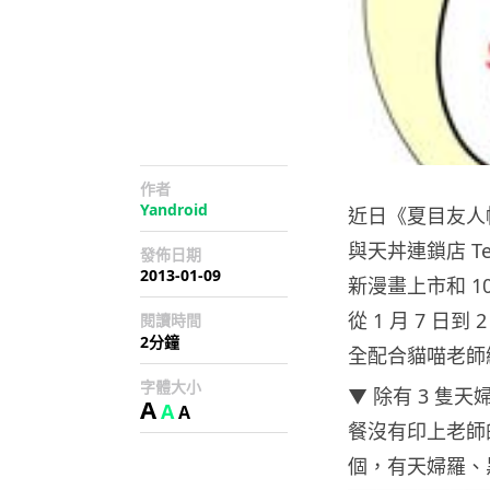
作者
Yandroid
近日《夏目友人
與天丼連鎖店 Te
發佈日期
2013-01-09
新漫畫上市和 1
從 1 月 7 日
閱讀時間
2分鐘
全配合貓喵老師
字體大小
▼ 除有 3 
A
A
A
餐沒有印上老師的
個，有天婦羅、