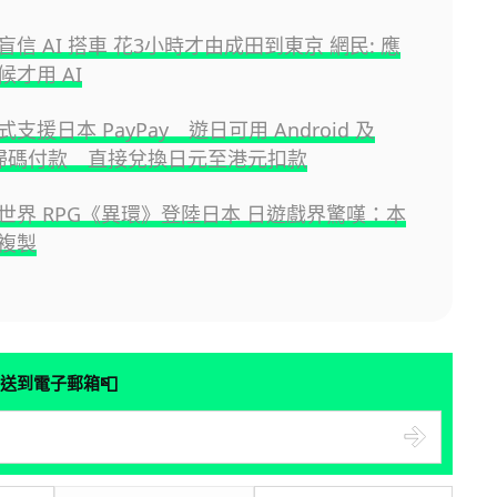
信 AI 搭車 花3小時才由成田到東京 網民: 應
才用 AI
支援日本 PayPay 遊日可用 Android 及
ne 掃碼付款 直接兌換日元至港元扣款
世界 RPG《異環》登陸日本 日遊戲界驚嘆：本
複製
📮
送到電子郵箱