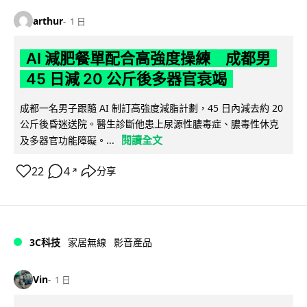
arthur
1 日
AI 減肥餐單配合高強度操練 成都男
45 日減 20 公斤後多器官衰竭
成都一名男子跟隨 AI 制訂高強度減脂計劃，45 日內減去約 20
公斤後昏迷送院。醫生診斷他患上尿源性膿毒症、膿毒性休克
閱讀全文
及多器官功能障礙。...
22
4
分享
↗
3C科技
家居無線
影音產品
Vin
1 日