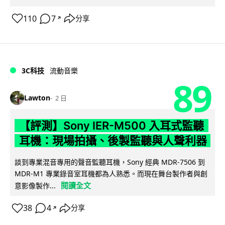
110
7
分享
↗
3C科技
流動音樂
89
Lawton
2 日
【評測】Sony IER-M500 入耳式監聽
耳機：現場拍攝、後製監聽與人聲利器
談到專業混音專用的聲音監聽耳機，Sony 經典 MDR-7506 到
MDR-M1 專業錄音室耳機都為人熟悉。而現在舞台製作者與創
閱讀全文
意影像製作...
38
4
分享
↗