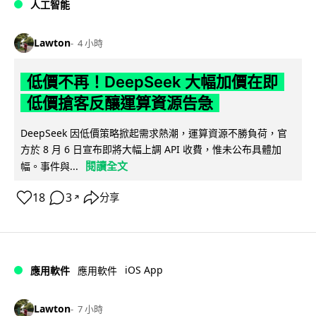
人工智能
Lawton
4 小時
低價不再！DeepSeek 大幅加價在即
低價搶客反釀運算資源告急
DeepSeek 因低價策略掀起需求熱潮，運算資源不勝負荷，官
方於 8 月 6 日宣布即將大幅上調 API 收費，惟未公布具體加
閱讀全文
幅。事件與...
18
3
分享
↗
iOS App
應用軟件
應用軟件
Lawton
7 小時