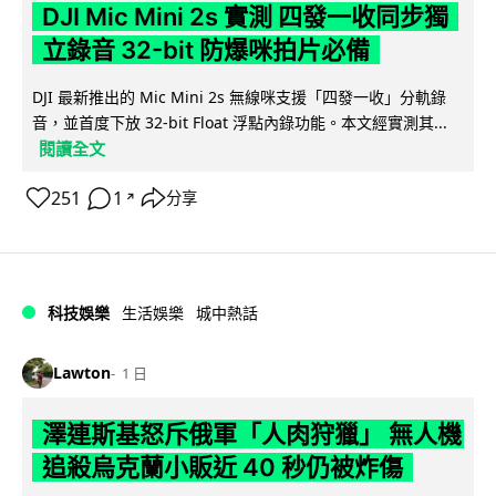
DJI Mic Mini 2s 實測 四發一收同步獨
立錄音 32-bit 防爆咪拍片必備
DJI 最新推出的 Mic Mini 2s 無線咪支援「四發一收」分軌錄
音，並首度下放 32-bit Float 浮點內錄功能。本文經實測其...
閱讀全文
251
1
分享
↗
科技娛樂
生活娛樂
城中熱話
Lawton
1 日
澤連斯基怒斥俄軍「人肉狩獵」 無人機
追殺烏克蘭小販近 40 秒仍被炸傷