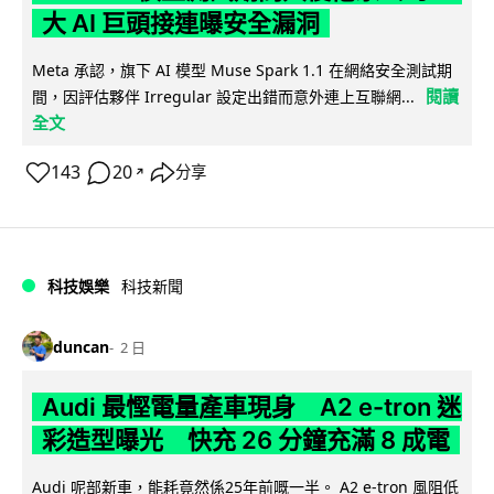
大 AI 巨頭接連曝安全漏洞
Meta 承認，旗下 AI 模型 Muse Spark 1.1 在網絡安全測試期
閱讀
間，因評估夥伴 Irregular 設定出錯而意外連上互聯網...
全文
143
20
分享
↗
科技娛樂
科技新聞
duncan
2 日
Audi 最慳電量產車現身 A2 e-tron 迷
彩造型曝光 快充 26 分鐘充滿 8 成電
Audi 呢部新車，能耗竟然係25年前嘅一半。 A2 e-tron 風阻低