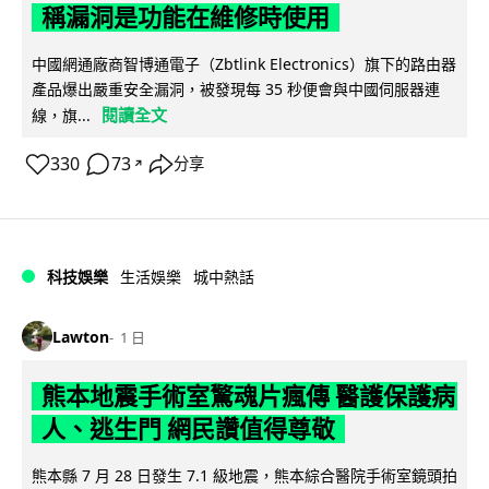
稱漏洞是功能在維修時使用
中國網通廠商智博通電子（Zbtlink Electronics）旗下的路由器
產品爆出嚴重安全漏洞，被發現每 35 秒便會與中國伺服器連
閱讀全文
線，旗...
330
73
分享
↗
科技娛樂
生活娛樂
城中熱話
Lawton
1 日
熊本地震手術室驚魂片瘋傳 醫護保護病
人、逃生門 網民讚值得尊敬
熊本縣 7 月 28 日發生 7.1 級地震，熊本綜合醫院手術室鏡頭拍