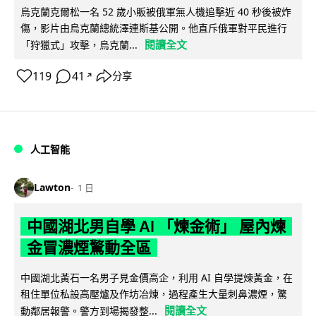
烏克蘭克爾松一名 52 歲小販被俄軍無人機追擊近 40 秒後被炸
傷，影片由烏克蘭總統澤連斯基公開。他直斥俄軍對平民進行
閱讀全文
「狩獵式」攻擊，烏克蘭...
119
41
分享
↗
人工智能
Lawton
1 日
中國湖北男自學 AI 「煉金術」 屋內煉
金冒濃煙驚動全區
中國湖北黃石一名男子見金價高企，利用 AI 自學提煉黃金，在
租住單位私設高壓爐及作坊冶煉，過程產生大量刺鼻濃煙，驚
閱讀全文
動鄰居報警。警方到場揭發整...