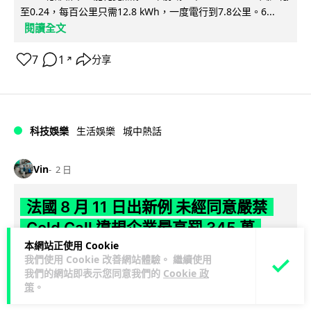
至0.24，每百公里只需12.8 kWh，一度電行到7.8公里。6...
閱讀全文
7
1
分享
↗
科技娛樂
生活娛樂
城中熱話
Vin
2 日
法國 8 月 11 日出新例 未經同意嚴禁
Cold Call 違規企業最高罰 345 萬
本網站正使用 Cookie
法國將於 8 月 11 日起實施新例，全面禁止企業未經消費者同意
我們使用 Cookie 改善網站體驗。 繼續使用
我們的網站即表示您同意我們的
Cookie 政
致電推銷，由「opt-out」拒接登記制轉為「opt-in」先徵同意
策
。
閱讀全文
機制。違...