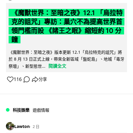
《魔獸世界：至暗之夜》12.1 「烏拉特
克的詛咒」專訪：巢穴不為提高世界首
領門檻而設 《諸王之眠》縮短約 10 分
鐘
《魔獸世界：至暗之夜》版本更新 12.1「烏拉特克的詛咒」將
於 8 月 13 日正式上線，帶來全新區域「盤蛇島」、地城「毒牙
閱讀全文
祭壇」、新型態世...
116
分享
科技娛樂
遊戲情報
Lawton
2 日