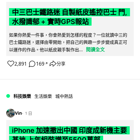
中三巴士鐵路迷 自製紙皮遙控巴士 門,
水撥識郁 + 實時GPS報站
如果你熱愛一件事，你會熱愛到怎樣的程度？一位就讀中三的
巴士鐵路迷，選擇由零開始，把自己的興趣一步步變成真正可
閱讀全文
以運作的作品。他以紙皮親手製作出...
2,891
169
分享
↗
科技娛樂
生活娛樂
城中熱話
Vin
1 日
iPhone 加速撤出中國 印度成新機主要
基地 上年組裝增至5500萬部