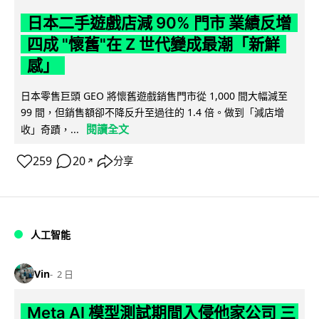
日本二手遊戲店減 90% 門市 業績反增
四成 "懷舊"在 Z 世代變成最潮「新鮮
感」
日本零售巨頭 GEO 將懷舊遊戲銷售門市從 1,000 間大幅減至
99 間，但銷售額卻不降反升至過往的 1.4 倍。做到「減店增
閱讀全文
收」奇蹟，...
259
20
分享
↗
人工智能
Vin
2 日
Meta AI 模型測試期間入侵他家公司 三