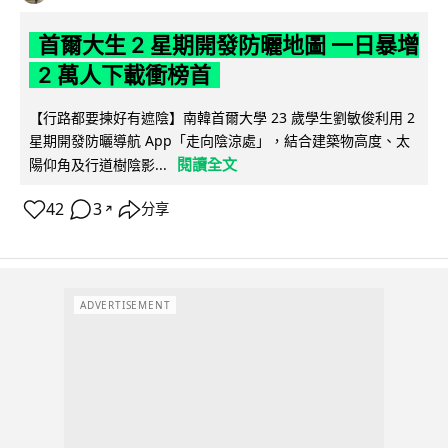
首爾大生 2 星期開發防曬地圖 一日暴增
2 萬人下載衝榜首
【行路都要揀好有遮陰】南韓首爾大學 23 歲學生劉敏俊利用 2
星期開發防曬導航 App「走向陰涼處」，結合建築物高度、太
閱讀全文
陽仰角及行道樹陰影...
42
3
分享
↗
ADVERTISEMENT