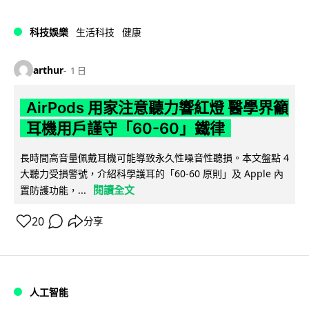
科技娛樂
生活科技
健康
arthur
1 日
AirPods 用家注意聽力響紅燈 醫學界籲
耳機用戶謹守「60-60」鐵律
長時間高音量佩戴耳機可能導致永久性噪音性聽損。本文盤點 4
大聽力受損警號，介紹科學護耳的「60-60 原則」及 Apple 內
閱讀全文
置防護功能，...
20
分享
人工智能