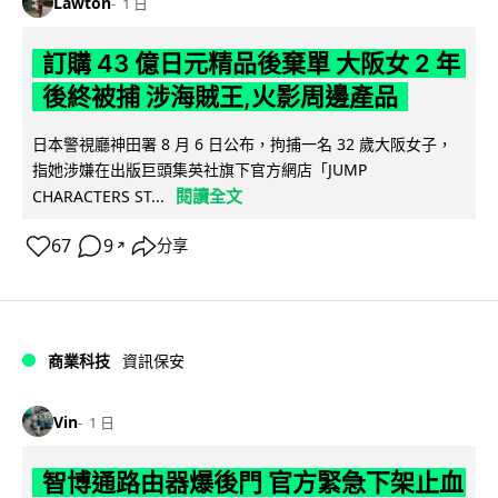
Lawton
1 日
訂購 43 億日元精品後棄單 大阪女 2 年
後終被捕 涉海賊王,火影周邊產品
日本警視廳神田署 8 月 6 日公布，拘捕一名 32 歲大阪女子，
指她涉嫌在出版巨頭集英社旗下官方網店「JUMP
閱讀全文
CHARACTERS ST...
67
9
分享
↗
商業科技
資訊保安
Vin
1 日
智博通路由器爆後門 官方緊急下架止血