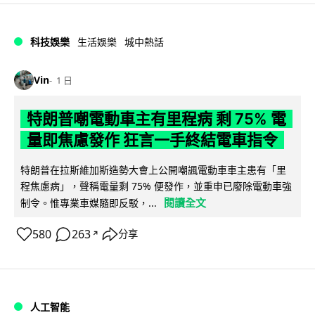
科技娛樂
生活娛樂
城中熱話
Vin
1 日
特朗普嘲電動車主有里程病 剩 75% 電
量即焦慮發作 狂言一手終結電車指令
特朗普在拉斯維加斯造勢大會上公開嘲諷電動車車主患有「里
程焦慮病」，聲稱電量剩 75% 便發作，並重申已廢除電動車強
閱讀全文
制令。惟專業車媒隨即反駁，...
580
263
分享
↗
人工智能