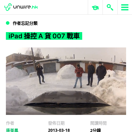
WWDC 2026
GenAI 與雲端科技專區
ERP 與商業 AI
iPad 操控 A 貨 007 戰車
作者忘記分類
iPad 操控 A 貨 007 戰車
作者
發佈日期
閱讀時間
2013-03-18
唐美鳳
2分鐘