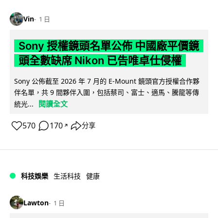
Vin
1 日
Sony 授權鏡頭名單公佈 中國廠平價鏡
頭全數缺席 Nikon 已告唯卓仕侵權
Sony 公佈截至 2026 年 7 月的 E-Mount 鏡頭官方授權合作夥
伴名單，共 9 間夥伴入圍，包括蔡司、富士、適馬、騰龍等傳
閱讀全文
統光...
570
170
分享
↗
科技娛樂
生活科技
健康
Lawton
1 日