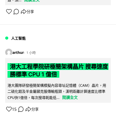
分享
人工智能
arthur
1 小時
港大工程學院研極簡架構晶片 搜尋速度
勝標準 CPU 1 億倍
港大團隊研發極簡架構模擬內容尋址記憶體（CAM）晶片，用
二硫化鉬及半金屬銻克服傳輸瓶頸，漢明距離計算速度比標準
閱讀全文
CPU快1億倍，每次搜尋耗能低...
15
分享