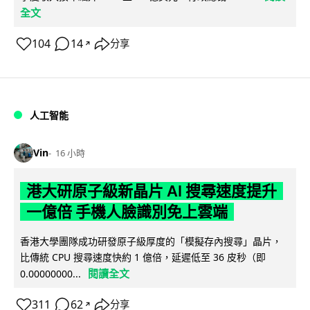
全文
104
14
分享
↗
人工智能
Vin
16 小時
港大研原子級新晶片 AI 搜尋速度提升
一億倍 手機人臉識別免上雲端
香港大學團隊成功研發原子級厚度的「模擬存內搜尋」晶片，
比傳統 CPU 搜尋速度快約 1 億倍，延遲低至 36 皮秒（即
閱讀全文
0.00000000...
311
62
分享
↗