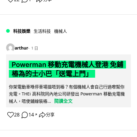
科技娛樂
生活科技
機械人
arthur
1 日
Powerman 移動充電機械人登港 免鋪
樁為的士小巴「送電上門」
你架電動車喺停車場搵唔到樁？有個機械人會自己行過嚟幫你
充電。THEi 高科院同內地公司研發出 Powerman 移動充電機
閱讀全文
械人，唔使鋪線裝樁...
28
14
分享
↗