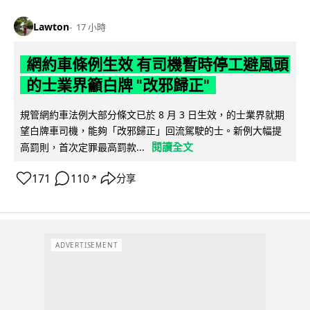
Lawton
17 小時
網約車條例生效 有司機暫時停工避風頭
的士業界籲白牌 "改邪歸正"
規管網約車法例大部分條文已於 8 月 3 日生效，的士業界就期
望白牌車司機，能夠「改邪歸正」回流駕駛的士。新例大幅提
閱讀全文
高罰則，首次定罪最高罰款...
171
110
分享
↗
ADVERTISEMENT