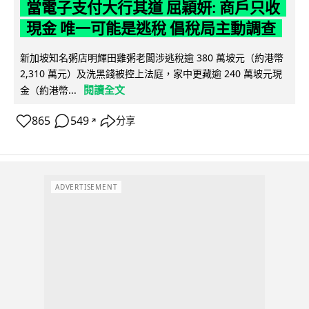
當電子支付大行其道 屈穎妍: 商戶只收
現金 唯一可能是逃稅 倡稅局主動調查
新加坡知名粥店明輝田雞粥老闆涉逃稅逾 380 萬坡元（約港幣
2,310 萬元）及洗黑錢被控上法庭，家中更藏逾 240 萬坡元現
閱讀全文
金（約港幣...
865
549
分享
↗
ADVERTISEMENT