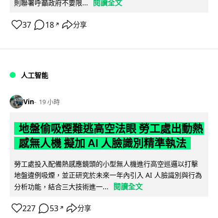
閱讀全文
則聯署呼籲政府不要限...
37
18
分享
↗
人工智能
Vin
19 小時
地盤偷吸煙難逃高空法眼 勞工處出動熱
感無人機 擬加 AI 人臉識別精準執法
勞工處投入配備熱感應鏡頭的小型無人機進行高空巡邏以打擊
地盤違例吸煙，並正研究於未來一年內引入 AI 人臉識別與行為
閱讀全文
分析功能，結合三大技術進一...
227
53
分享
↗