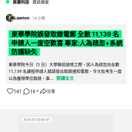
商業科技
資訊保安
Lawton
14 小時
東華學院誤發取錄電郵 全數 11,139 名
申請人一度空歡喜 專家:人為疏忽+系統
防護缺失
東華學院今日（5 日）大學聯招放榜之際，因人為疏忽向全數
11,139 名課程申請人錯誤發出取錄通知電郵，令大批考生一度
閱讀全文
以為獲得學位取錄，事...
141
16
分享
↗
ADVERTISEMENT