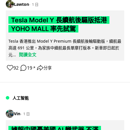
Lawton
1 日
Tesla Model Y 長續航後驅版抵港
YOHO MALL 率先試駕
Tesla 香港推出 Model Y Premium 長續航後輪驅動版，續航最
高達 691 公里，為家族中續航最長單摩打版本。新車即日起於
閱讀全文
元...
92
19
分享
↗
人工智能
Vin
1 日
據報中國憂美國 AI 變武器 不滿