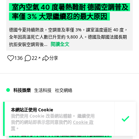
室內空氣 40 度暑熱難耐 德國空調普及
率僅 3% 大眾繼續忍的最大原因
德國今夏持續熱浪，空調普及率僅 3%，課室溫度逼近 40 度，
全年因高溫死亡人數已升至約 9,800 人。德國及鄰國法國長期
閱讀全文
抗拒安裝空調背後...
136
22
分享
↗
科技娛樂
生活科技
社交網絡
Lawton
1 日
本網站正使用 Cookie
我們使用 Cookie 改善網站體驗。 繼續使用
我們的網站即表示您同意我們的
Cookie 政
Telegram 一度從 Apple App Store 下
策
。
架 官方未解釋原因迅速恢復上架