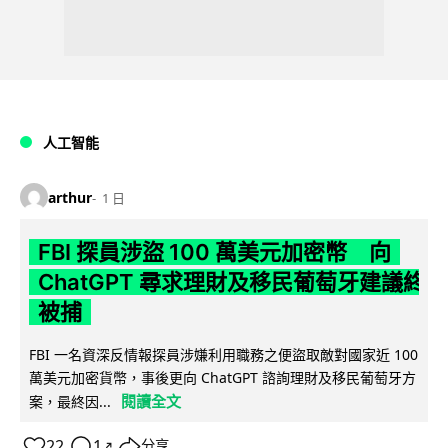
人工智能
arthur
1 日
FBI 探員涉盜 100 萬美元加密幣 向
ChatGPT 尋求理財及移民葡萄牙建議終
被捕
FBI 一名資深反情報探員涉嫌利用職務之便盜取敵對國家近 100
萬美元加密貨幣，事後更向 ChatGPT 諮詢理財及移民葡萄牙方
閱讀全文
案，最終因...
22
1
分享
↗