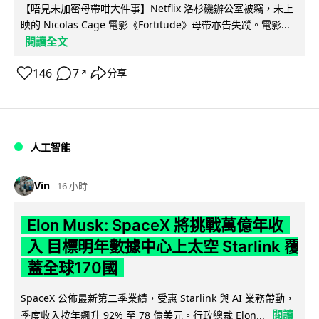
【唔見未加密母帶咁大件事】Netflix 洛杉磯辦公室被竊，未上
映的 Nicolas Cage 電影《Fortitude》母帶亦告失蹤。電影...
閱讀全文
146
7
分享
↗
人工智能
Vin
16 小時
Elon Musk: SpaceX 將挑戰萬億年收
入 目標明年數據中心上太空 Starlink 覆
蓋全球170國
SpaceX 公佈最新第二季業績，受惠 Starlink 與 AI 業務帶動，
閱讀
季度收入按年飆升 92% 至 78 億美元。行政總裁 Elon...