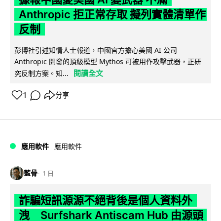
Anthropic 拒正常存取 擬列實體清單作
反制
彭博社引述知情人士報道，中國官方擔心美國 AI 公司
Anthropic 開發的頂級模型 Mythos 可被用作攻擊武器，正研
閱讀全文
究反制方案。知...
1
分享
應用軟件
應用軟件
藍骨
1 日
詐騙短訊源源不絕背後是個人資料外
洩 Surfshark Antiscam Hub 由源頭