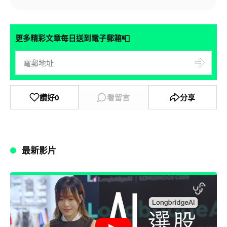
📮
更多精彩文章每日送到電子郵箱
讚好
0
看留言
分享
最新影片