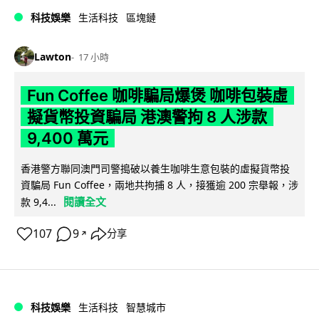
科技娛樂
生活科技
區塊鏈
Lawton
17 小時
Fun Coffee 咖啡騙局爆煲 咖啡包裝虛
擬貨幣投資騙局 港澳警拘 8 人涉款
9,400 萬元
香港警方聯同澳門司警搗破以養生咖啡生意包裝的虛擬貨幣投
資騙局 Fun Coffee，兩地共拘捕 8 人，接獲逾 200 宗舉報，涉
閱讀全文
款 9,4...
107
9
分享
↗
科技娛樂
生活科技
智慧城市