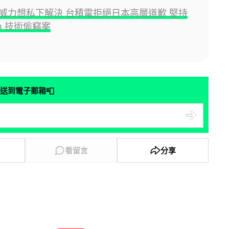
威力想私下解決 台積電拒絕日本高層道歉 堅持
m 技術偷竊案
📮
送到電子郵箱
看留言
分享