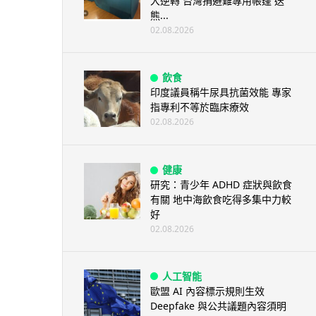
大逆轉 台灣捐避難專用帳篷 送
熊...
02.08.2026
飲食
印度議員稱牛尿具抗菌效能 專家
指專利不等於臨床療效
02.08.2026
健康
研究：青少年 ADHD 症狀與飲食
有關 地中海飲食吃得多集中力較
好
02.08.2026
人工智能
歐盟 AI 內容標示規則生效
Deepfake 與公共議題內容須明