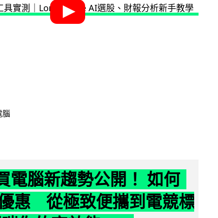
電腦
6 買電腦新趨勢公開！ 如何
優惠 從極致便攜到電競標