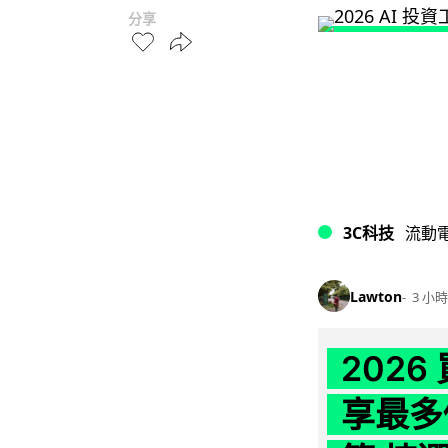
分享
3C科技
流動
Lawton
3 小時
202
享最多