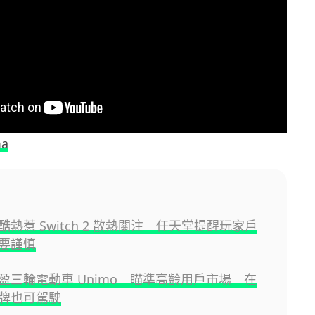
ma
熱惹 Switch 2 散熱關注 任天堂提醒玩家戶
要謹慎
盈三輪電動車 Unimo 瞄準高齡用戶市場 在
牌也可駕駛