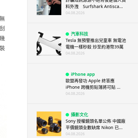
料外洩 Surfshark Antisca...
04.08.2026
無
刮
汽車科技
幾
Tesla 無預警推出兒童車 無電池
電機一樣秒殺 炒至約港幣39萬
裝
04.08.2026
iPhone app
歐盟再發功 Apple 終答應
iPhone 跨機剪貼簿將可貼 ...
04.08.2026
攝影文化
Sony 授權鏡頭名單公佈 中國廠
平價鏡頭全數缺席 Nikon 已...
04.08.2026