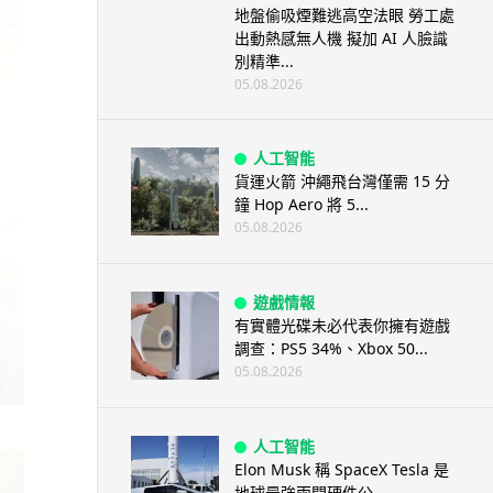
地盤偷吸煙難逃高空法眼 勞工處
出動熱感無人機 擬加 AI 人臉識
別精準...
05.08.2026
人工智能
貨運火箭 沖繩飛台灣僅需 15 分
鐘 Hop Aero 將 5...
05.08.2026
遊戲情報
有實體光碟未必代表你擁有遊戲
調查：PS5 34%、Xbox 50...
05.08.2026
人工智能
Elon Musk 稱 SpaceX Tesla 是
地球最強兩間硬件公...