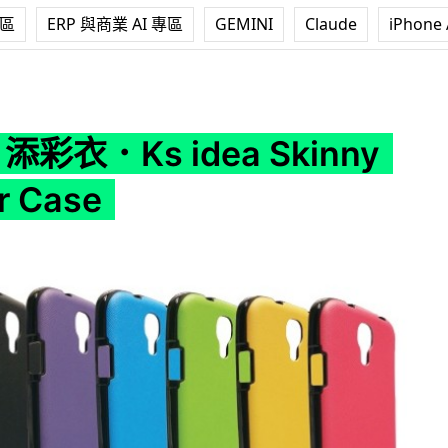
專區
ERP 與商業 AI 專區
GEMINI
Claude
iPhone 
dea Skinny Leather Case
 添彩衣．Ks idea Skinny
r Case