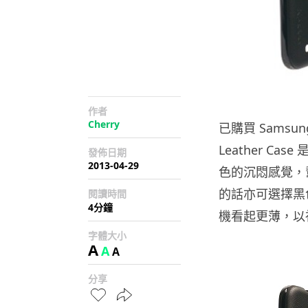
作者
Cherry
已購買 Samsun
Leather C
發佈日期
2013-04-29
色的沉悶感覺，
的話亦可選擇黑
閱讀時間
4分鐘
機看起更薄，以視
字體大小
A
A
A
分享