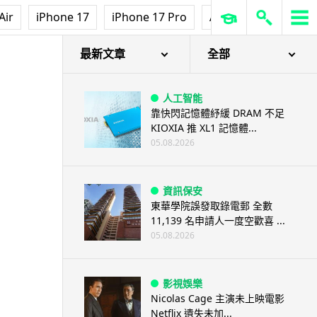
Air
iPhone 17
iPhone 17 Pro
AirPods Pro 3
Ap
最新文章
全部
人工智能
靠快閃記憶體紓緩 DRAM 不足
KIOXIA 推 XL1 記憶體...
05.08.2026
資訊保安
東華學院誤發取錄電郵 全數
11,139 名申請人一度空歡喜 ...
05.08.2026
影視娛樂
Nicolas Cage 主演未上映電影
Netflix 遺失未加...