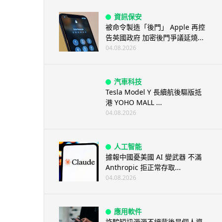
資訊保安
被命令製造「後門」 Apple 再控
告英國政府 加密後門爭議延燒...
04.08.2026
汽車科技
Tesla Model Y 長續航後驅版抵
港 YOHO MALL ...
04.08.2026
人工智能
據報中國憂美國 AI 變武器 不滿
Anthropic 拒正常存取...
04.08.2026
應用軟件
詐騙短訊源源不絕背後是個人資