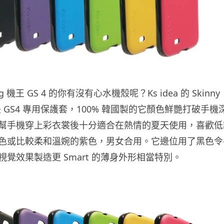
g 機王 GS 4 的你有沒有心水機殼呢？Ks idea 的 Skinny
ase 是 GS4 專用保護套，100% 韓國製的它顏色鮮艷打破手機
幫手機穿上彩衣裳後十分適合在熱情的夏天使用，喜歡低
色或比較柔和溫婉的紫色，男女合用。它邊位用了黑色令
覺效果製造更 Smart 的薄身外形相當特別。