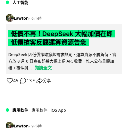
人工智能
Lawton
6 小時
低價不再！DeepSeek 大幅加價在即
低價搶客反釀運算資源告急
DeepSeek 因低價策略掀起需求熱潮，運算資源不勝負荷，官
方於 8 月 6 日宣布即將大幅上調 API 收費，惟未公布具體加
閱讀全文
幅。事件與...
45
13
分享
↗
iOS App
應用軟件
應用軟件
Lawton
9 小時