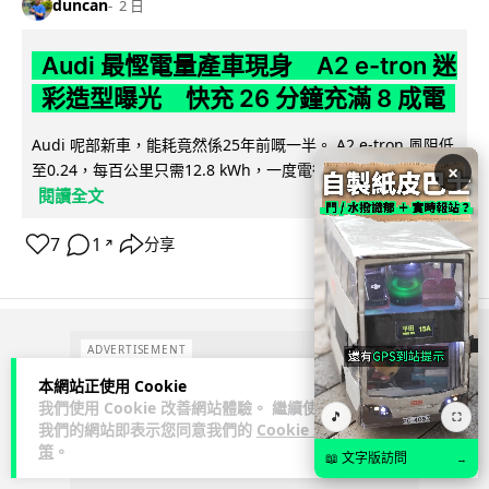
duncan
2 日
Audi 最慳電量產車現身 A2 e-tron 迷
彩造型曝光 快充 26 分鐘充滿 8 成電
Audi 呢部新車，能耗竟然係25年前嘅一半。 A2 e-tron 風阻低
至0.24，每百公里只需12.8 kWh，一度電行到7.8公里。6...
×
閱讀全文
7
1
分享
↗
ADVERTISEMENT
本網站正使用 Cookie
我們使用 Cookie 改善網站體驗。 繼續使用
🎵
⛶
我們的網站即表示您同意我們的
Cookie 政
策
。
📖 文字版訪問
→