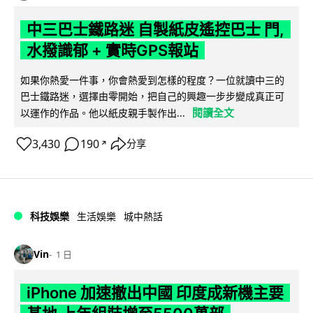
中三巴士鐵路迷 自製紙皮遙控巴士 門,
水撥識郁 + 實時GPS報站
如果你熱愛一件事，你會熱愛到怎樣的程度？一位就讀中三的
巴士鐵路迷，選擇由零開始，把自己的興趣一步步變成真正可
閱讀全文
以運作的作品。他以紙皮親手製作出...
3,430
190
分享
↗
科技娛樂
生活娛樂
城中熱話
Vin
1 日
iPhone 加速撤出中國 印度成新機主要