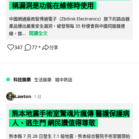
稱漏洞是功能在維修時使用
中國網通廠商智博通電子（Zbtlink Electronics）旗下的路由器
產品爆出嚴重安全漏洞，被發現每 35 秒便會與中國伺服器連
閱讀全文
線，旗...
347
77
分享
↗
科技娛樂
生活娛樂
城中熱話
Lawton
1 日
熊本地震手術室驚魂片瘋傳 醫護保護病
人、逃生門 網民讚值得尊敬
熊本縣 7 月 28 日發生 7.1 級地震，熊本綜合醫院手術室鏡頭拍