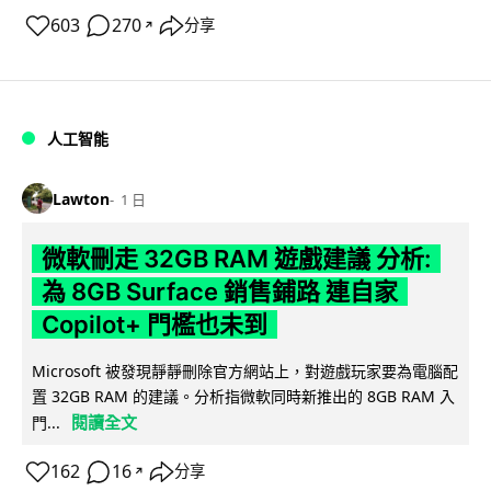
603
270
分享
↗
人工智能
Lawton
1 日
微軟刪走 32GB RAM 遊戲建議 分析:
為 8GB Surface 銷售鋪路 連自家
Copilot+ 門檻也未到
Microsoft 被發現靜靜刪除官方網站上，對遊戲玩家要為電腦配
置 32GB RAM 的建議。分析指微軟同時新推出的 8GB RAM 入
閱讀全文
門...
162
16
分享
↗