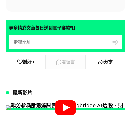
📮
更多精彩文章每日送到電子郵箱
讚好
0
看留言
分享
最新影片