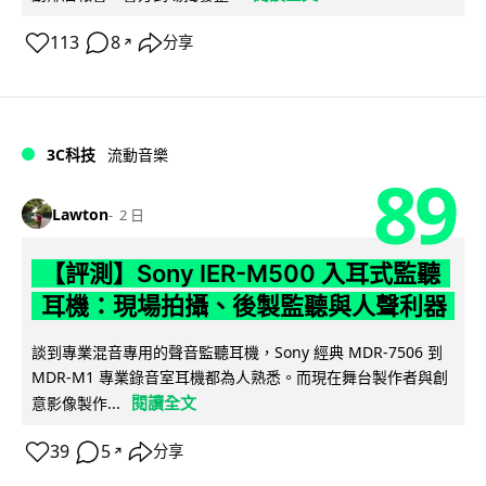
113
8
分享
↗
3C科技
流動音樂
89
Lawton
2 日
【評測】Sony IER-M500 入耳式監聽
耳機：現場拍攝、後製監聽與人聲利器
談到專業混音專用的聲音監聽耳機，Sony 經典 MDR-7506 到
MDR-M1 專業錄音室耳機都為人熟悉。而現在舞台製作者與創
閱讀全文
意影像製作...
39
5
分享
↗