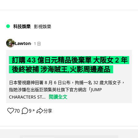
科技娛樂
影視娛樂
Lawton
1 日
訂購 43 億日元精品後棄單 大阪女 2 年
後終被捕 涉海賊王,火影周邊產品
日本警視廳神田署 8 月 6 日公布，拘捕一名 32 歲大阪女子，
指她涉嫌在出版巨頭集英社旗下官方網店「JUMP
閱讀全文
CHARACTERS ST...
70
9
分享
↗