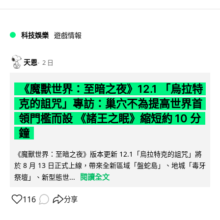
科技娛樂
遊戲情報
天恩
2 日
《魔獸世界：至暗之夜》12.1 「烏拉特
克的詛咒」專訪：巢穴不為提高世界首
領門檻而設 《諸王之眠》縮短約 10 分
鐘
《魔獸世界：至暗之夜》版本更新 12.1「烏拉特克的詛咒」將
於 8 月 13 日正式上線，帶來全新區域「盤蛇島」、地城「毒牙
閱讀全文
祭壇」、新型態世...
116
分享