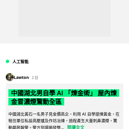
人工智能
Lawton
2 日
中國湖北男自學 AI 「煉金術」 屋內煉
金冒濃煙驚動全區
中國湖北黃石一名男子見金價高企，利用 AI 自學提煉黃金，在
租住單位私設高壓爐及作坊冶煉，過程產生大量刺鼻濃煙，驚
閱讀全文
動鄰居報警。警方到場揭發整...