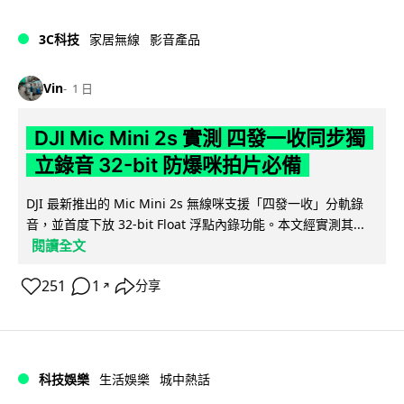
3C科技
家居無線
影音產品
Vin
1 日
DJI Mic Mini 2s 實測 四發一收同步獨
立錄音 32-bit 防爆咪拍片必備
DJI 最新推出的 Mic Mini 2s 無線咪支援「四發一收」分軌錄
音，並首度下放 32-bit Float 浮點內錄功能。本文經實測其...
閱讀全文
251
1
分享
↗
科技娛樂
生活娛樂
城中熱話