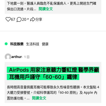
下地震一刻，醫護人員臨危不亂保護病人，更馬上開逃生門確
閱讀全文
保出口流通。片段...
67
20
分享
↗
科技娛樂
生活科技
健康
arthur
1 日
AirPods 用家注意聽力響紅燈 醫學界籲
耳機用戶謹守「60-60」鐵律
長時間高音量佩戴耳機可能導致永久性噪音性聽損。本文盤點 4
大聽力受損警號，介紹科學護耳的「60-60 原則」及 Apple 內
閱讀全文
置防護功能，...