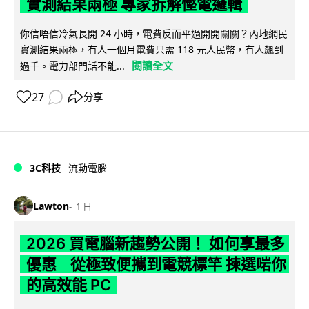
實測結果兩極 專家拆解慳電邏輯
你信唔信冷氣長開 24 小時，電費反而平過開開關關？內地網民
實測結果兩極，有人一個月電費只需 118 元人民幣，有人飆到
閱讀全文
過千。電力部門話不能...
27
分享
3C科技
流動電腦
Lawton
1 日
2026 買電腦新趨勢公開！ 如何享最多
優惠 從極致便攜到電競標竿 揀選啱你
的高效能 PC