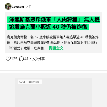
Lawton
2 日
澤連斯基怒斥俄軍「人肉狩獵」 無人機
追殺烏克蘭小販近 40 秒仍被炸傷
烏克蘭克爾松一名 52 歲小販被俄軍無人機追擊近 40 秒後被炸
傷，影片由烏克蘭總統澤連斯基公開。他直斥俄軍對平民進行
閱讀全文
「狩獵式」攻擊，烏克蘭...
125
41
分享
↗
ADVERTISEMENT