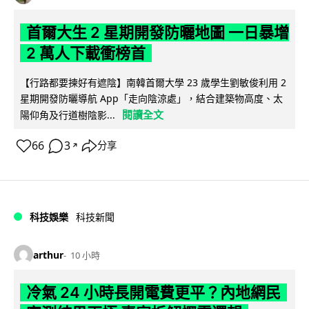
首爾大生 2 星期開發防曬地圖 一日暴增
2 萬人下載衝榜首
【行路都要揀好有遮陰】南韓首爾大學 23 歲學生劉敏俊利用 2
星期開發防曬導航 App「走向陰涼處」，結合建築物高度、太
閱讀全文
陽仰角及行道樹陰影...
66
3
分享
↗
科技娛樂
科技新聞
arthur
10 小時
冷氣 24 小時長開電費更平？內地網民