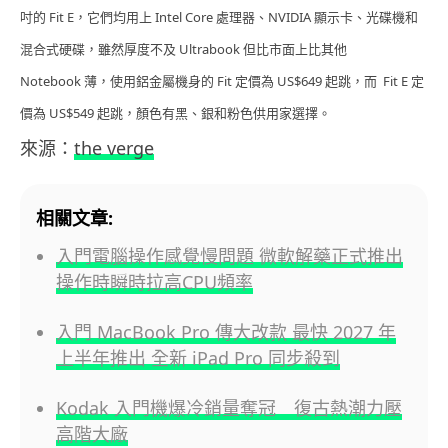
吋的 Fit E，它們均用上 Intel Core 處理器、NVIDIA 顯示卡、光碟機和
混合式硬碟，雖然厚度不及 Ultrabook 但比市
面上比
其他
Notebook
薄，使用鋁金屬機身的 Fit 定價為 US$649 起跳，而 Fit E 定
價為 US$549 起跳，
顏色有黑、銀和粉色供用家選擇。
來源：
the verge
相關文章:
入門電腦操作感覺慢問題 微軟解藥正式推出
操作時瞬時拉高CPU頻率
入門 MacBook Pro 傳大改款 最快 2027 年
上半年推出 全新 iPad Pro 同步殺到
Kodak 入門機爆冷銷量奪冠 復古熱潮力壓
高階大廠