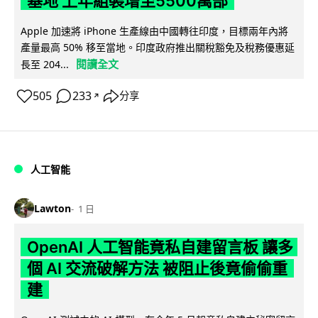
基地 上年組裝增至5500萬部
Apple 加速將 iPhone 生產線由中國轉往印度，目標兩年內將
產量最高 50% 移至當地。印度政府推出關稅豁免及稅務優惠延
閱讀全文
長至 204...
505
233
分享
↗
人工智能
Lawton
1 日
OpenAI 人工智能竟私自建留言板 讓多
個 AI 交流破解方法 被阻止後竟偷偷重
建