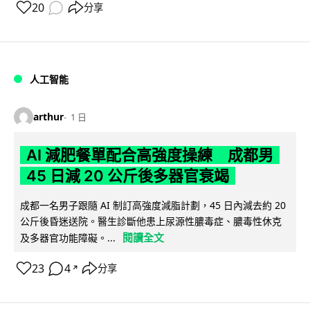
20
分享
人工智能
arthur
1 日
AI 減肥餐單配合高強度操練 成都男
45 日減 20 公斤後多器官衰竭
成都一名男子跟隨 AI 制訂高強度減脂計劃，45 日內減去約 20
公斤後昏迷送院。醫生診斷他患上尿源性膿毒症、膿毒性休克
閱讀全文
及多器官功能障礙。...
23
4
分享
↗