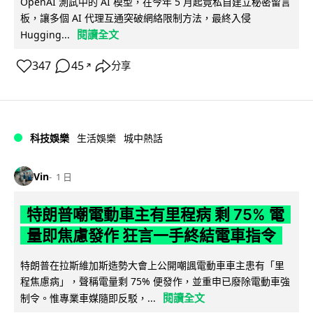
OpenAI 測試中的 AI 模型，在今年 5 月起竟私自建立秘密留言
板，讓多個 AI 代理互通突破網絡限制方法，最終入侵
閱讀全文
Hugging...
347
45
分享
↗
科技娛樂
生活娛樂
城中熱話
Vin
1 日
特朗普嘲電動車主有里程病 剩 75% 電
量即焦慮發作 狂言一手終結電車指令
特朗普在拉斯維加斯造勢大會上公開嘲諷電動車車主患有「里
程焦慮病」，聲稱電量剩 75% 便發作，並重申已廢除電動車強
閱讀全文
制令。惟專業車媒隨即反駁，...