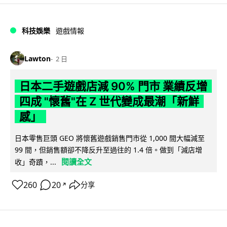
科技娛樂
遊戲情報
Lawton
2 日
日本二手遊戲店減 90% 門市 業績反增
四成 "懷舊"在 Z 世代變成最潮「新鮮
感」
日本零售巨頭 GEO 將懷舊遊戲銷售門市從 1,000 間大幅減至
99 間，但銷售額卻不降反升至過往的 1.4 倍。做到「減店增
閱讀全文
收」奇蹟，...
260
20
分享
↗