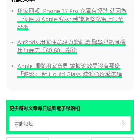
用家回報 iPhone 17 Pro 充電有怪聲 就因為
一個原因 Apple 客服: 建議調整充電上限至
85%
AirPods 用家注意聽力響紅燈 醫學界籲耳機
用戶謹守「60-60」鐵律
Apple 順從用家意見 讓玻璃效果沒有那麼
「玻璃」 新 Liquid Glass 減低通透感選項
📮
更多精彩文章每日送到電子郵箱