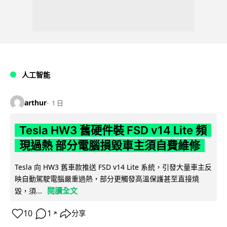
人工智能
arthur
1 日
Tesla HW3 舊硬件裝 FSD v14 Lite 頻
現過熱 部分電腦損毀車主須自費維修
Tesla 向 HW3 舊車款推送 FSD v14 Lite 系統，引發大量車主反
映自動駕駛電腦嚴重過熱，部分更觸發高溫保護甚至直接燒
閱讀全文
毀，須...
10
1
分享
↗