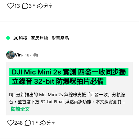
13
3
分享
↗
3C科技
家居無線
影音產品
Vin
18 小時
DJI Mic Mini 2s 實測 四發一收同步獨
立錄音 32-bit 防爆咪拍片必備
DJI 最新推出的 Mic Mini 2s 無線咪支援「四發一收」分軌錄
音，並首度下放 32-bit Float 浮點內錄功能。本文經實測其...
閱讀全文
248
1
分享
↗