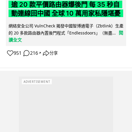
逾 20 款平價路由器爆後門 每 35 秒自
動連線回中國 全球 10 萬用家私隱堪憂
網絡安全公司 VulnCheck 揭發中國智博通電子（Zbtlink）生產
閱
的 20 多款路由器內置後門程式「Endlessdoors」（無盡...
讀全文
951
216
分享
↗
ADVERTISEMENT