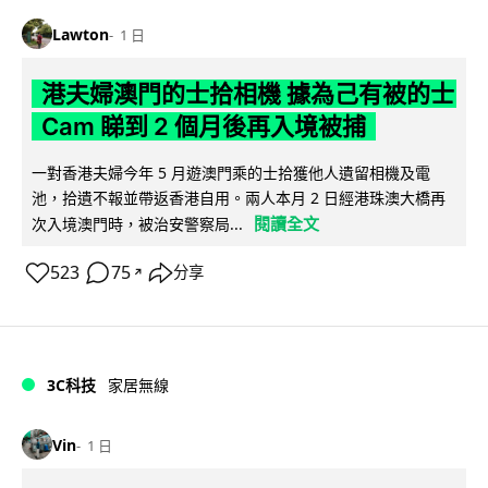
Lawton
1 日
港夫婦澳門的士拾相機 據為己有被的士
Cam 睇到 2 個月後再入境被捕
一對香港夫婦今年 5 月遊澳門乘的士拾獲他人遺留相機及電
池，拾遺不報並帶返香港自用。兩人本月 2 日經港珠澳大橋再
閱讀全文
次入境澳門時，被治安警察局...
523
75
分享
↗
3C科技
家居無線
Vin
1 日