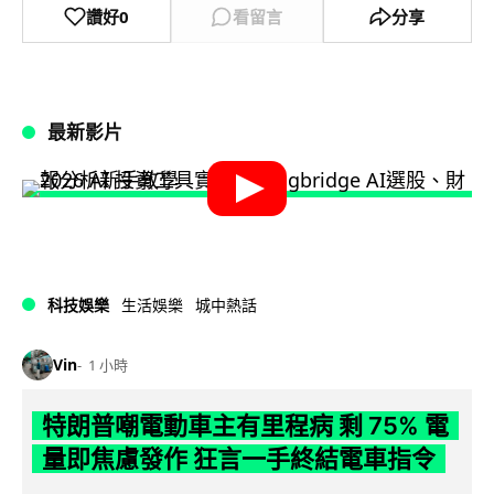
讚好
0
看留言
分享
最新影片
科技娛樂
生活娛樂
城中熱話
Vin
1 小時
特朗普嘲電動車主有里程病 剩 75% 電
量即焦慮發作 狂言一手終結電車指令