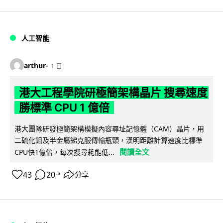
人工智能
arthur
1 日
港大工程學院研極簡架構晶片 搜尋速度
勝標準 CPU 1 億倍
港大團隊研發極簡架構模擬內容尋址記憶體（CAM）晶片，用
二硫化鉬及半金屬銻克服傳輸瓶頸，漢明距離計算速度比標準
閱讀全文
CPU快1億倍，每次搜尋耗能低...
43
20
分享
↗