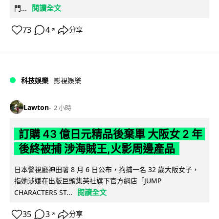
閱讀全文
門...
73
4
分享
↗
科技娛樂
影視娛樂
Lawton
2 小時
訂購 43 億日元精品後棄單 大阪女 2 年
後終被捕 涉海賊王,火影周邊產品
日本警視廳神田署 8 月 6 日公布，拘捕一名 32 歲大阪女子，
指她涉嫌在出版巨頭集英社旗下官方網店「JUMP
閱讀全文
CHARACTERS ST...
35
3
分享
↗