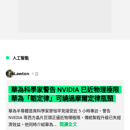
人工智能
Lawton
1 日
華為科學家警告 NVIDIA 已近物理極限
華為「韜定律」可繞過摩爾定律瓶頸
華為半導體首席科學家廖恒罕見接受近 5 小時專訪，警告
NVIDIA 等西方晶片巨頭正逼近物理極限，傳統製程升級已失經
閱讀全文
濟效益。他同時介紹華為...