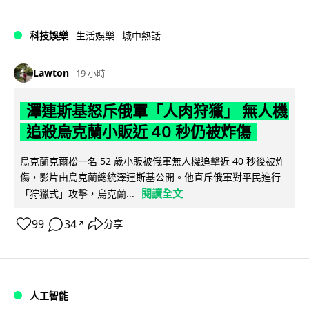
科技娛樂
生活娛樂
城中熱話
Lawton
19 小時
澤連斯基怒斥俄軍「人肉狩獵」 無人機
追殺烏克蘭小販近 40 秒仍被炸傷
烏克蘭克爾松一名 52 歲小販被俄軍無人機追擊近 40 秒後被炸
傷，影片由烏克蘭總統澤連斯基公開。他直斥俄軍對平民進行
閱讀全文
「狩獵式」攻擊，烏克蘭...
99
34
分享
↗
人工智能