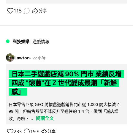
115
分享
科技娛樂
遊戲情報
Lawton
22 小時
日本二手遊戲店減 90% 門市 業績反增
四成 "懷舊"在 Z 世代變成最潮「新鮮
感」
日本零售巨頭 GEO 將懷舊遊戲銷售門市從 1,000 間大幅減至
99 間，但銷售額卻不降反升至過往的 1.4 倍。做到「減店增
閱讀全文
收」奇蹟，...
233
19
分享
↗