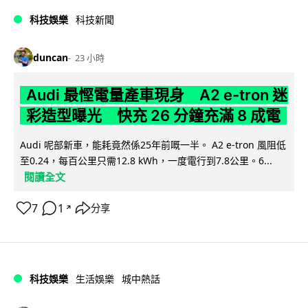
科技娛樂
科技新聞
duncan
23 小時
Audi 最慳電量產車現身 A2 e-tron 迷
彩造型曝光 快充 26 分鐘充滿 8 成電
Audi 呢部新車，能耗竟然係25年前嘅一半。 A2 e-tron 風阻低
至0.24，每百公里只需12.8 kWh，一度電行到7.8公里。6...
閱讀全文
7
1
分享
↗
科技娛樂
生活娛樂
城中熱話