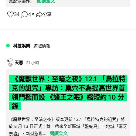
閱讀全文
意影像製作...
34
4
分享
↗
科技娛樂
遊戲情報
天恩
21 小時
《魔獸世界：至暗之夜》12.1 「烏拉特
克的詛咒」專訪：巢穴不為提高世界首
領門檻而設 《諸王之眠》縮短約 10 分
鐘
《魔獸世界：至暗之夜》版本更新 12.1「烏拉特克的詛咒」將
於 8 月 13 日正式上線，帶來全新區域「盤蛇島」、地城「毒牙
閱讀全文
祭壇」、新型態世...