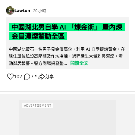
Lawton
20 小時
中國湖北男自學 AI 「煉金術」 屋內煉
金冒濃煙驚動全區
中國湖北黃石一名男子見金價高企，利用 AI 自學提煉黃金，在
租住單位私設高壓爐及作坊冶煉，過程產生大量刺鼻濃煙，驚
閱讀全文
動鄰居報警。警方到場揭發整...
102
7
分享
↗
ADVERTISEMENT