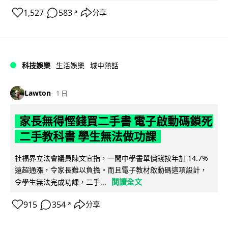
1,527
583
分享
↗
科技娛樂
生活娛樂
城中熱話
Lawton
1 日
家長無得慳錢買二手書 電子啟動碼鎖死
二手教科書 學生無法做功課
社福界立法會議員陳文宜指，一間中學書單價錢按年加 14.7%
遠超通漲，令家長難以負擔。而且電子教材啟動碼這項設計，
閱讀全文
令學生無法完成功課，二手...
915
354
分享
↗