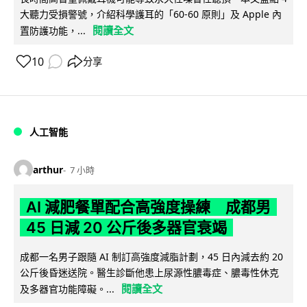
大聽力受損警號，介紹科學護耳的「60-60 原則」及 Apple 內
閱讀全文
置防護功能，...
10
分享
人工智能
arthur
7 小時
AI 減肥餐單配合高強度操練 成都男
45 日減 20 公斤後多器官衰竭
成都一名男子跟隨 AI 制訂高強度減脂計劃，45 日內減去約 20
公斤後昏迷送院。醫生診斷他患上尿源性膿毒症、膿毒性休克
閱讀全文
及多器官功能障礙。...