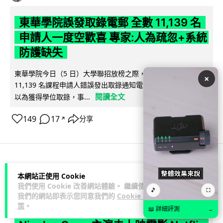
東華學院誤發取錄電郵 全數 11,139 名
申請人一度空歡喜 專家:人為疏忽+系統
防護缺失
東華學院今日（5 日）大學聯招放榜之際，因人為疏忽向全數
×
11,139 名課程申請人錯誤發出取錄通知電郵，令大批考生一度
閱讀全文
以為獲得學位取錄，事...
149
17
分享
↗
科技娛樂
影視娛樂
本網站正使用 Cookie
我們使用 Cookie 改善網站體驗。 繼續使用
🎵
⛶
我們的網站即表示您同意我們的
Cookie 政
Lawton
1 日
策
。
📖 詳細評測
→