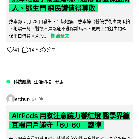
人、逃生門 網民讚值得尊敬
熊本縣 7 月 28 日發生 7.1 級地震，熊本綜合醫院手術室鏡頭拍
下地震一刻，醫護人員臨危不亂保護病人，更馬上開逃生門確
閱讀全文
保出口流通。片段...
41
14
分享
↗
科技娛樂
生活科技
健康
arthur
6 小時
AirPods 用家注意聽力響紅燈 醫學界籲
耳機用戶謹守「60-60」鐵律
長時間高音量佩戴耳機可能導致永久性噪音性聽損。本文盤點 4