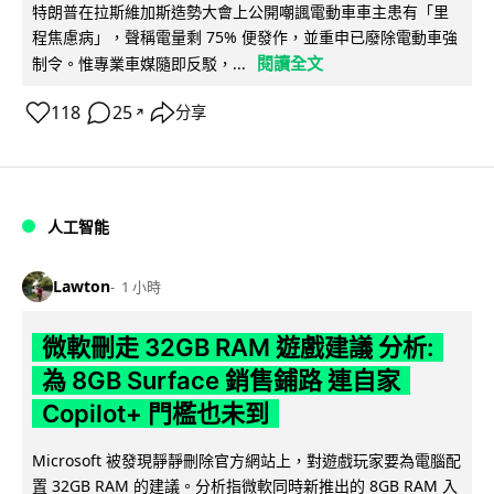
特朗普在拉斯維加斯造勢大會上公開嘲諷電動車車主患有「里
程焦慮病」，聲稱電量剩 75% 便發作，並重申已廢除電動車強
閱讀全文
制令。惟專業車媒隨即反駁，...
118
25
分享
↗
人工智能
Lawton
1 小時
微軟刪走 32GB RAM 遊戲建議 分析:
為 8GB Surface 銷售鋪路 連自家
Copilot+ 門檻也未到
Microsoft 被發現靜靜刪除官方網站上，對遊戲玩家要為電腦配
置 32GB RAM 的建議。分析指微軟同時新推出的 8GB RAM 入