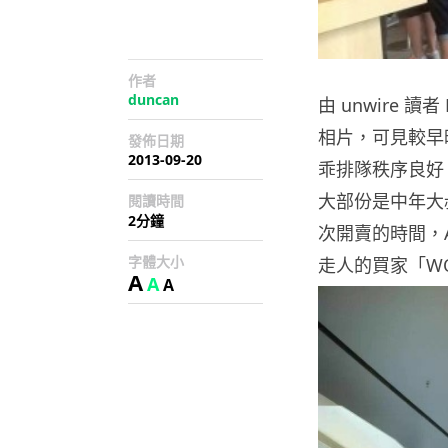
作者
duncan
由 unwire 讀者 
相片，可見較早
發佈日期
2013-09-20
乖排隊秩序良好
大部份是中年大
閱讀時間
2分鐘
次開賣的時間，A
字體大小
走人的買家「WO
A
A
A