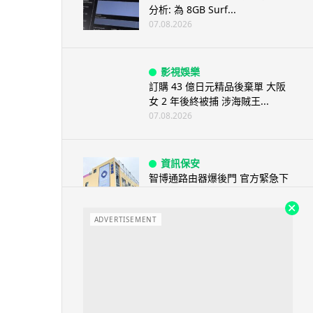
分析: 為 8GB Surf...
07.08.2026
影視娛樂
訂購 43 億日元精品後棄單 大阪
女 2 年後終被捕 涉海賊王...
07.08.2026
資訊保安
智博通路由器爆後門 官方緊急下
架止血 稱漏洞是功能在維修時使
用
ADVERTISEMENT
07.08.2026
城中熱話
熊本地震手術室驚魂片瘋傳 醫護
保護病人、逃生門 網民讚值得
尊...