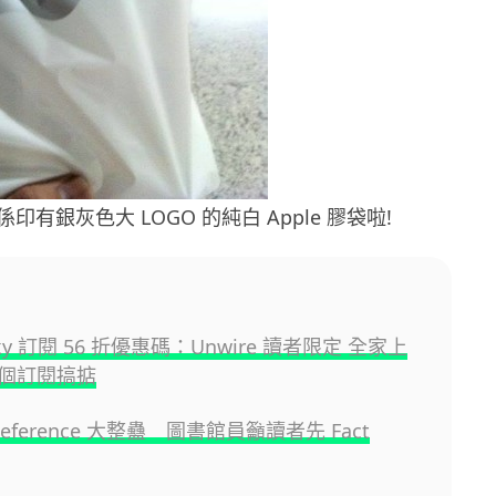
有銀灰色大 LOGO 的純白 Apple 膠袋啦!
sky 訂閱 56 折優惠碼：Unwire 讀者限定 全家上
個訂閱搞掂
Reference 大整蠱 圖書館員籲讀者先 Fact