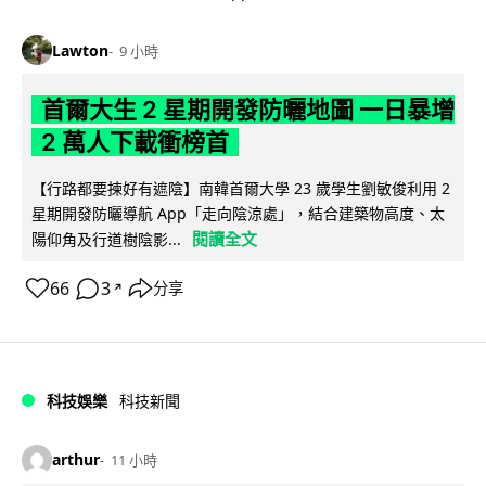
Lawton
9 小時
首爾大生 2 星期開發防曬地圖 一日暴增
2 萬人下載衝榜首
【行路都要揀好有遮陰】南韓首爾大學 23 歲學生劉敏俊利用 2
星期開發防曬導航 App「走向陰涼處」，結合建築物高度、太
閱讀全文
陽仰角及行道樹陰影...
66
3
分享
↗
科技娛樂
科技新聞
arthur
11 小時