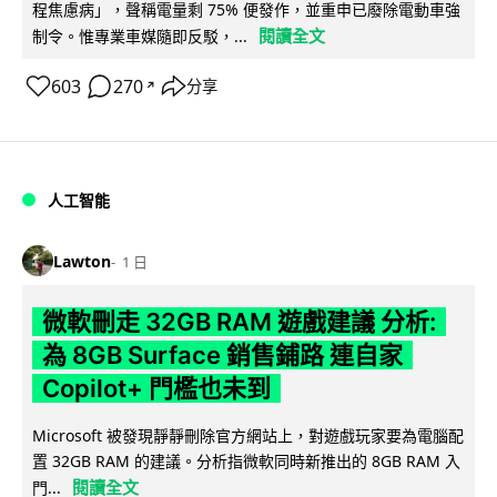
程焦慮病」，聲稱電量剩 75% 便發作，並重申已廢除電動車強
閱讀全文
制令。惟專業車媒隨即反駁，...
603
270
分享
↗
人工智能
Lawton
1 日
微軟刪走 32GB RAM 遊戲建議 分析:
為 8GB Surface 銷售鋪路 連自家
Copilot+ 門檻也未到
Microsoft 被發現靜靜刪除官方網站上，對遊戲玩家要為電腦配
置 32GB RAM 的建議。分析指微軟同時新推出的 8GB RAM 入
閱讀全文
門...