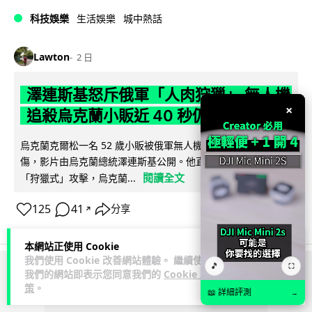
科技娛樂
生活娛樂
城中熱話
Lawton
2 日
澤連斯基怒斥俄軍「人肉狩獵」 無人機
×
追殺烏克蘭小販近 40 秒仍被炸傷
烏克蘭克爾松一名 52 歲小販被俄軍無人機追擊近 40 秒後被炸
傷，影片由烏克蘭總統澤連斯基公開。他直斥俄軍對平民進行
閱讀全文
「狩獵式」攻擊，烏克蘭...
125
41
分享
↗
本網站正使用 Cookie
我們使用 Cookie 改善網站體驗。 繼續使用
🎵
⛶
我們的網站即表示您同意我們的
Cookie 政
ADVERTISEMENT
策
。
📖 詳細評測
→