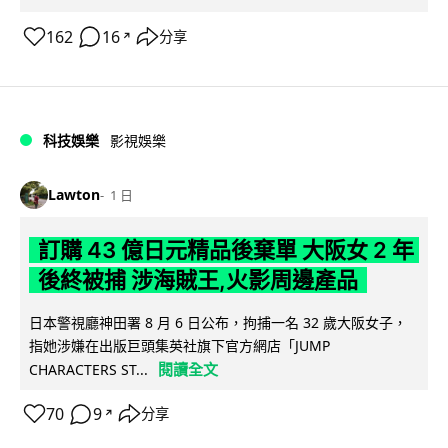
162
16
分享
↗
科技娛樂
影視娛樂
Lawton
1 日
訂購 43 億日元精品後棄單 大阪女 2 年
後終被捕 涉海賊王,火影周邊產品
日本警視廳神田署 8 月 6 日公布，拘捕一名 32 歲大阪女子，
指她涉嫌在出版巨頭集英社旗下官方網店「JUMP
閱讀全文
CHARACTERS ST...
70
9
分享
↗