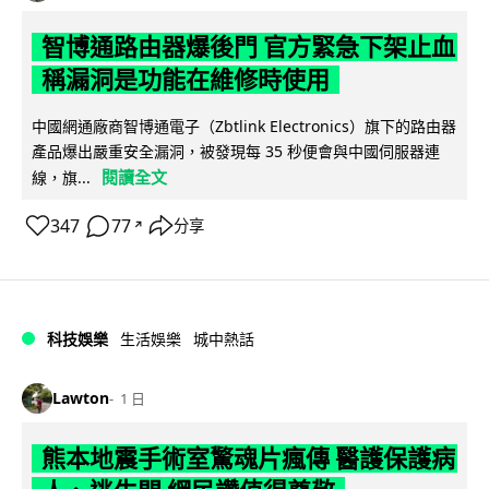
智博通路由器爆後門 官方緊急下架止血
稱漏洞是功能在維修時使用
中國網通廠商智博通電子（Zbtlink Electronics）旗下的路由器
產品爆出嚴重安全漏洞，被發現每 35 秒便會與中國伺服器連
閱讀全文
線，旗...
347
77
分享
↗
科技娛樂
生活娛樂
城中熱話
Lawton
1 日
熊本地震手術室驚魂片瘋傳 醫護保護病