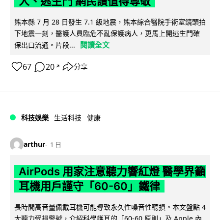
人、逃生門 網民讚值得尊敬
熊本縣 7 月 28 日發生 7.1 級地震，熊本綜合醫院手術室鏡頭拍
下地震一刻，醫護人員臨危不亂保護病人，更馬上開逃生門確
閱讀全文
保出口流通。片段...
67
20
分享
↗
科技娛樂
生活科技
健康
arthur
1 日
AirPods 用家注意聽力響紅燈 醫學界籲
耳機用戶謹守「60-60」鐵律
長時間高音量佩戴耳機可能導致永久性噪音性聽損。本文盤點 4
大聽力受損警號，介紹科學護耳的「60-60 原則」及 Apple 內