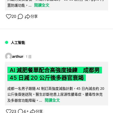
閱讀全文
置防護功能，...
20
分享
人工智能
arthur
1 日
AI 減肥餐單配合高強度操練 成都男
45 日減 20 公斤後多器官衰竭
成都一名男子跟隨 AI 制訂高強度減脂計劃，45 日內減去約 20
公斤後昏迷送院。醫生診斷他患上尿源性膿毒症、膿毒性休克
閱讀全文
及多器官功能障礙。...
23
4
分享
↗