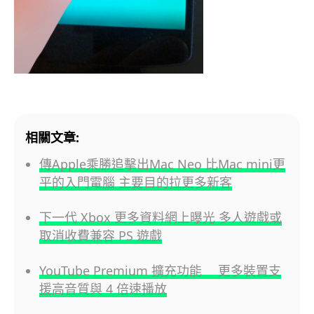
相關文章:
傳Apple乘勝追擊出Mac Neo 比Mac mini更
平的入門電腦 主要目的拉更多新客
下一代 Xbox 更多資料網上曝光 多人遊戲或
取消收費兼容 PS 遊戲
YouTube Premium 擴充功能 更多裝置支
援高音質與 4 倍速播放