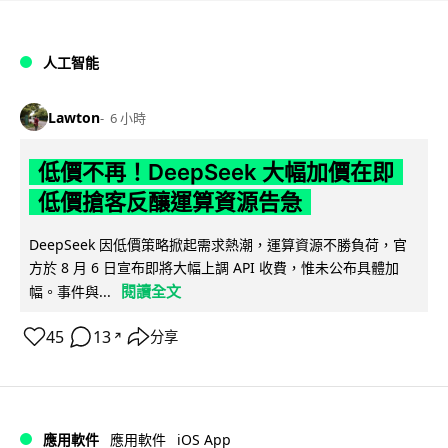
人工智能
Lawton
6 小時
低價不再！DeepSeek 大幅加價在即
低價搶客反釀運算資源告急
DeepSeek 因低價策略掀起需求熱潮，運算資源不勝負荷，官
方於 8 月 6 日宣布即將大幅上調 API 收費，惟未公布具體加
閱讀全文
幅。事件與...
45
13
分享
↗
iOS App
應用軟件
應用軟件