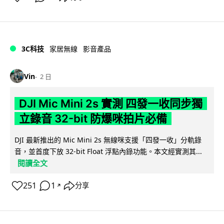
3C科技
家居無線
影音產品
Vin
2 日
DJI Mic Mini 2s 實測 四發一收同步獨
立錄音 32-bit 防爆咪拍片必備
DJI 最新推出的 Mic Mini 2s 無線咪支援「四發一收」分軌錄
音，並首度下放 32-bit Float 浮點內錄功能。本文經實測其...
閱讀全文
251
1
分享
↗