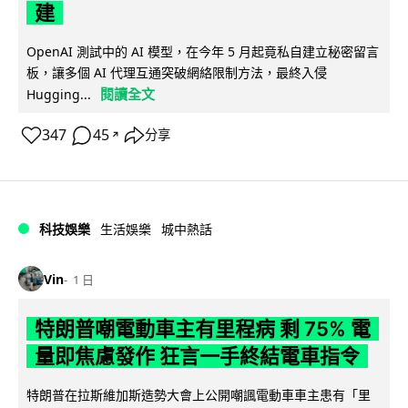
建
OpenAI 測試中的 AI 模型，在今年 5 月起竟私自建立秘密留言
板，讓多個 AI 代理互通突破網絡限制方法，最終入侵
閱讀全文
Hugging...
347
45
分享
↗
科技娛樂
生活娛樂
城中熱話
Vin
1 日
特朗普嘲電動車主有里程病 剩 75% 電
量即焦慮發作 狂言一手終結電車指令
特朗普在拉斯維加斯造勢大會上公開嘲諷電動車車主患有「里