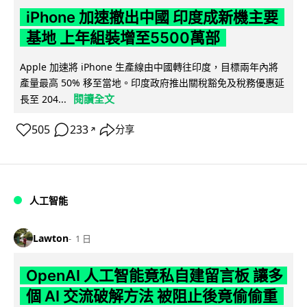
iPhone 加速撤出中國 印度成新機主要
基地 上年組裝增至5500萬部
Apple 加速將 iPhone 生產線由中國轉往印度，目標兩年內將
產量最高 50% 移至當地。印度政府推出關稅豁免及稅務優惠延
閱讀全文
長至 204...
505
233
分享
↗
人工智能
Lawton
1 日
OpenAI 人工智能竟私自建留言板 讓多
個 AI 交流破解方法 被阻止後竟偷偷重