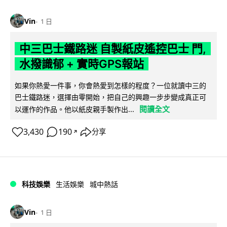
Vin
1 日
中三巴士鐵路迷 自製紙皮遙控巴士 門,
水撥識郁 + 實時GPS報站
如果你熱愛一件事，你會熱愛到怎樣的程度？一位就讀中三的
巴士鐵路迷，選擇由零開始，把自己的興趣一步步變成真正可
閱讀全文
以運作的作品。他以紙皮親手製作出...
3,430
190
分享
↗
科技娛樂
生活娛樂
城中熱話
Vin
1 日