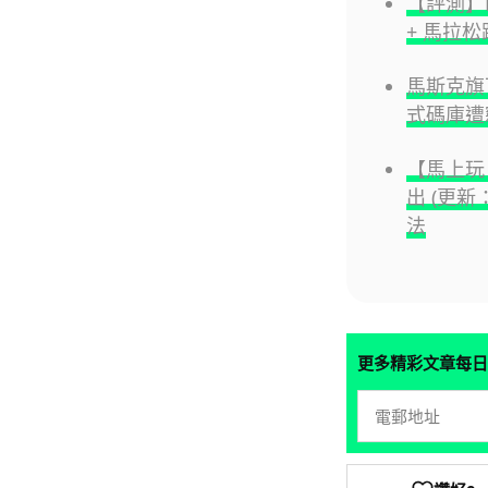
【評測】Hu
+ 馬拉
馬斯克旗
式碼庫遭
【馬上玩！】
出 (更
法
更多精彩文章每日