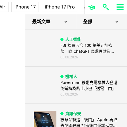
Air
iPhone 17
iPhone 17 Pro
AirPods Pro 3
Ap
最新文章
全部
人工智能
FBI 探員涉盜 100 萬美元加密
幣 向 ChatGPT 尋求理財及...
05.08.2026
機械人
Powerman 移動充電機械人登港
免鋪樁為的士小巴「送電上門」
05.08.2026
資訊保安
被命令製造「後門」 Apple 再控
告英國政府 加密後門爭議延燒...