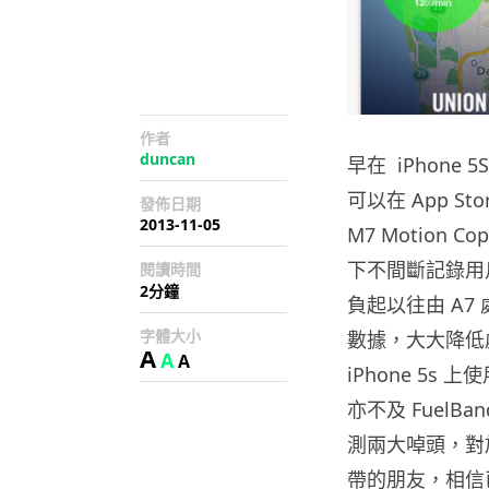
作者
duncan
早在 iPhone 
可以在 App St
發佈日期
2013-11-05
M7 Motion
下不間斷記錄用
閱讀時間
2分鐘
負起以往由 A
字體大小
數據，大大降低
A
A
A
iPhone 5s 上
亦不及 Fuel
測兩大啅頭，對
帶的朋友，相信