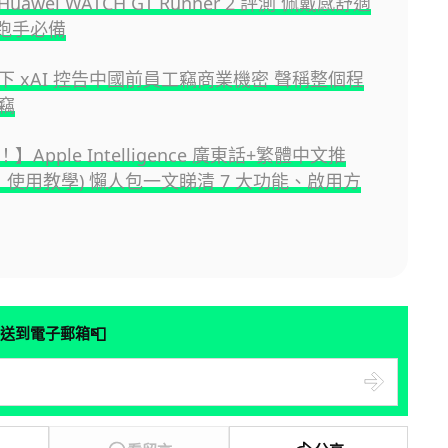
awei WATCH GT Runner 2 評測 佩戴感舒適
松跑手必備
下 xAI 控告中國前員工竊商業機密 聲稱整個程
竊
Apple Intelligence 廣東話+繁體中文推
新：使用教學) 懶人包一文睇清 7 大功能、啟用方
📮
送到電子郵箱