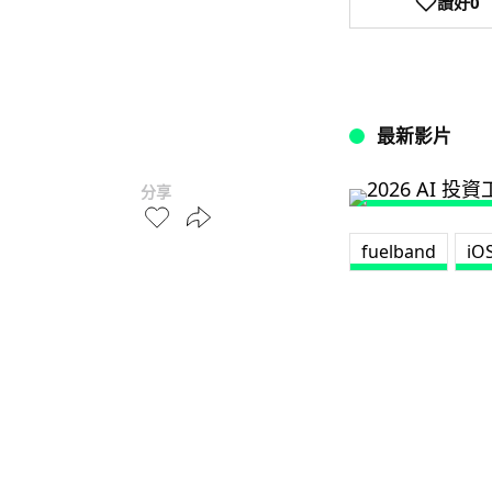
讚好
0
最新影片
分享
fuelband
iO