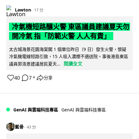
Lawton
17 分
冷氣機短路釀火警 東區議員建議夏天勿
開冷氣 指「防範火警 人人有責」
太古城海景花園海棠閣 1 個單位昨日（9 日）發生火警，懷疑
冷氣機電線短路引致，15 人吸入濃煙不適送院。事後港島東區
閱讀全文
議員郭浩景建議居民夏天...
40
7
分享
↗
GenAI 與雲端科技專區
GenAI 與雲端科技專區
藍骨
43 分