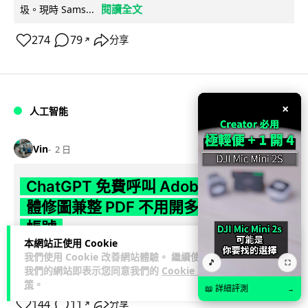
閱讀全文
圾。現時 Sams...
274
79
分享
↗
×
人工智能
Vin
2 日
ChatGPT 免費呼叫 Adobe 一句話跨軟
體修圖兼整 PDF 不用開多個 APP 兼免
帳號
本網站正使用 Cookie
Adobe 宣布推出全新統一版 Adobe for ChatGPT 外掛，取代
我們使用 Cookie 改善網站體驗。 繼續使用
🎵
⛶
我們的網站即表示您同意我們的
Cookie 政
閱讀全文
去年推出三個獨立 connector，將 Photoshop、...
策
。
📖 詳細評測
→
144
11
分享
↗