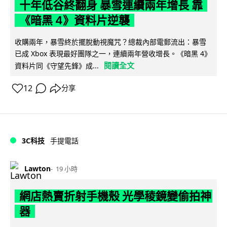
十年低谷終翻身 暴雪連續兩年增長 靠
《暗黑 4》資料片逆襲
收購兩年，暴雪終於擺脫動視魔咒？總裁內部電郵流出：暴雪
已成 Xbox 表現最好團隊之一，連續兩年營收增長。《暗黑 4》
閱讀全文
資料片同《守望先鋒》成...
12
分享
3C科技
手提電話
Lawton
19 小時
網店熱賣折射手機殼 光學稜鏡變偷拍神
器