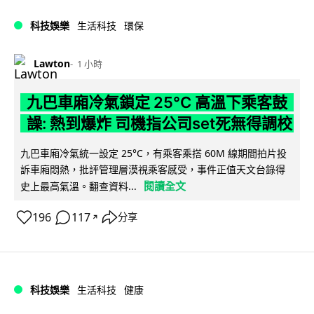
科技娛樂
生活科技
環保
Lawton
1 小時
九巴車廂冷氣鎖定 25°C 高溫下乘客鼓
譟: 熱到爆炸 司機指公司set死無得調校
九巴車廂冷氣統一設定 25°C，有乘客乘搭 60M 線期間拍片投
訴車廂悶熱，批評管理層漠視乘客感受，事件正值天文台錄得
閱讀全文
史上最高氣溫。翻查資料...
196
117
分享
↗
科技娛樂
生活科技
健康