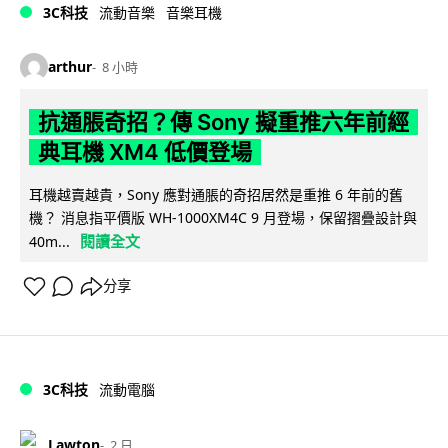
3C科技
流動音樂
音樂耳機
arthur
8 小時
抗通脹奇招？傳 Sony 擬重推六年前經
典耳機 XM4 低價登場
耳機越賣越貴，Sony 應對通脹的奇招居然是重推 6 年前的舊
機？ 消息指平價版 WH-1000XM4C 9 月登場，保留摺疊設計與
閱讀全文
40m...
分享
3C科技
流動電腦
Lawton
2 日