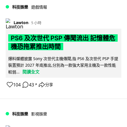
科技娛樂
遊戲情報
Lawton
5 小時
PS6 及次世代 PSP 傳聞流出 記憶體危
機恐拖累推出時間
爆料媒體披露 Sony 次世代主機傳聞,指 PS6 及次世代 PSP 手提
裝置預計 2027 年底推出,分別為一款強大家用主機及一款性能
閱讀全文
較弱...
104
43
分享
↗
科技娛樂
影視娛樂