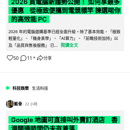
2026 買電腦新趨勢公開！ 如何享最多
優惠 從極致便攜到電競標竿 揀選啱你
的高效能 PC
2026 年的電腦選購基準已經全面升級。除了基本效能，「極致
輕量化」、「機身美學」、「AI算力」、「前瞻技術加持」以
閱讀全文
及「品質與售後服務」 已...
50
11
分享
↗
科技娛樂
生活科技
藍骨
22 小時
Google 地圖可直接叫外賣訂酒店 香
港開通時間仍未有着落