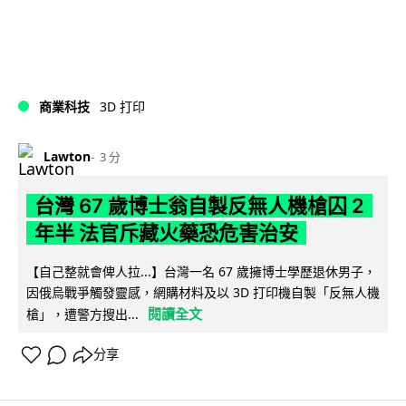
商業科技
3D 打印
Lawton
3 分
台灣 67 歲博士翁自製反無人機槍囚 2
年半 法官斥藏火藥恐危害治安
【自己整就會俾人拉...】台灣一名 67 歲擁博士學歷退休男子，
因俄烏戰爭觸發靈感，網購材料及以 3D 打印機自製「反無人機
閱讀全文
槍」，遭警方搜出...
分享