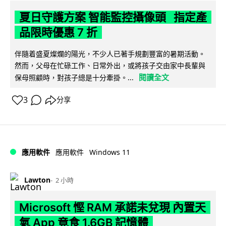
夏日守護方案 智能監控攝像頭 指定產
品限時優惠 7 折
伴隨着盛夏燦爛的陽光，不少人已著手規劃豐富的暑期活動。
然而，父母在忙碌工作、日常外出，或將孩子交由家中長輩與
閱讀全文
保母照顧時，對孩子總是十分牽掛。...
3
分享
Windows 11
應用軟件
應用軟件
Lawton
2 小時
Microsoft 慳 RAM 承諾未兌現 內置天
氣 App 竟食 1.6GB 記憶體