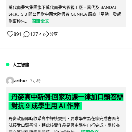
萬代南夢宮集團旗下萬代南夢宮影視工廠、萬代及 BANDAI
SPIRITS 3 間公司對中國大陸假冒 GUNPLA 廠商「星動」發起
閱讀全文
刑事控告...
891
127
分享
↗
人工智能
arthur
7 小時
丹麥高中新例:回家功課一律加口頭答辯
對抗 9 成學生用 AI 作弊
丹麥政府即時收緊高中評核規則，要求學生為在家完成書面考
試接受口頭答辯，藉此核實作品是否由學生自行完成。學校亦
閱讀全文