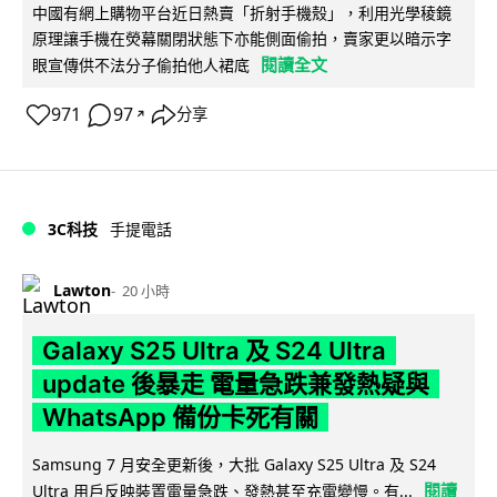
中國有網上購物平台近日熱賣「折射手機殼」，利用光學稜鏡
原理讓手機在熒幕關閉狀態下亦能側面偷拍，賣家更以暗示字
閱讀全文
眼宣傳供不法分子偷拍他人裙底
971
97
分享
↗
3C科技
手提電話
Lawton
20 小時
Galaxy S25 Ultra 及 S24 Ultra
update 後暴走 電量急跌兼發熱疑與
WhatsApp 備份卡死有關
Samsung 7 月安全更新後，大批 Galaxy S25 Ultra 及 S24
閱讀
Ultra 用戶反映裝置電量急跌、發熱甚至充電變慢。有...