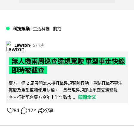
科技娛樂
生活科技
航拍
Lawton
5 小時
無人機兩周巡查違規駕駛 重型車走快線
即時被截查
警方一連 2 周展開無人機打擊違規駕駛行動，重點打擊不專注
駕駛及重型車輛使用快線，一旦發現違規即由地面交通警截
閱讀全文
查。行動配合警方今年上半年致命...
84
12
分享
↗