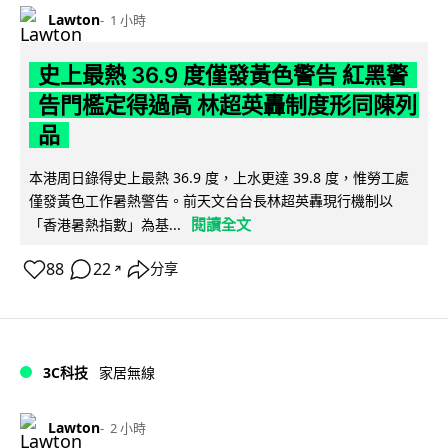
Lawton
1 小時
史上最熱 36.9 度僅發黃色警告 紅黑警
告門檻定得過高 林超英轟制度形同陳列
品
本港周日錄得史上最熱 36.9 度，上水更達 39.8 度，惟勞工處
僅發黃色工作暑熱警告。前天文台台長林超英轟現行機制以
閱讀全文
「香港暑熱指數」為基...
88
22
分享
↗
3C科技
家居無線
Lawton
2 小時