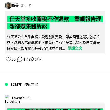
藍骨
21 小時
任天堂多收關稅不作退款 業績報告理
想卻惹集體訴訟
任天堂公布首季業績，受遊戲熱賣及一筆美國退還關稅款項帶
動，盈利大幅跑贏預期。惟公司早前曾多次以關稅為由調高美
閱讀全文
國定價，如今關稅被裁定違法並全數...
35
4
分享
↗
3C科技
流動電腦
Lawton
2 日