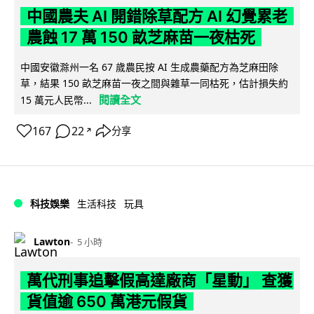
中國農夫 AI 開錯除草配方 AI 幻覺累老
農蝕 17 萬 150 畝芝麻苗一夜枯死
中國安徽滁州一名 67 歲農民按 AI 生成農藥配方為芝麻田除
草，結果 150 畝芝麻苗一夜之間與雜草一同枯死，估計損失約
閱讀全文
15 萬元人民幣...
167
22
分享
↗
科技娛樂
生活科技
玩具
Lawton
5 小時
萬代刑事追擊假高達廠商「星動」 查獲
貨值逾 650 萬港元假貨