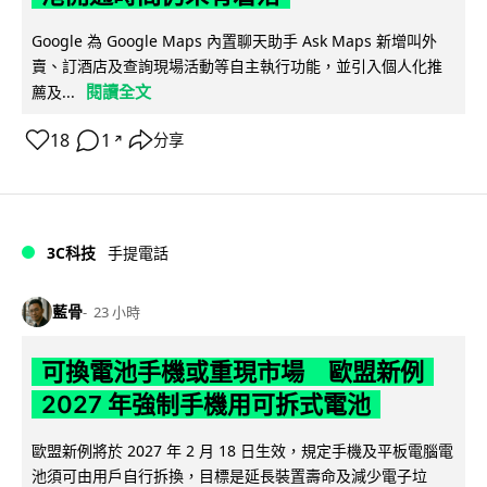
Google 為 Google Maps 內置聊天助手 Ask Maps 新增叫外
賣、訂酒店及查詢現場活動等自主執行功能，並引入個人化推
閱讀全文
薦及...
18
1
分享
↗
3C科技
手提電話
藍骨
23 小時
可換電池手機或重現市場 歐盟新例
2027 年強制手機用可拆式電池
歐盟新例將於 2027 年 2 月 18 日生效，規定手機及平板電腦電
池須可由用戶自行拆換，目標是延長裝置壽命及減少電子垃