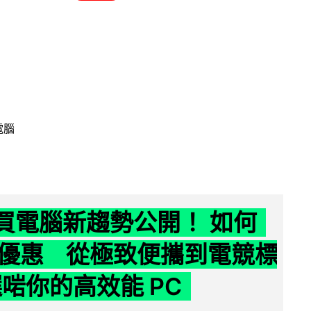
電腦
6 買電腦新趨勢公開！ 如何
優惠 從極致便攜到電競標
選啱你的高效能 PC