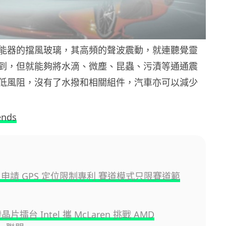
能器的擋風玻璃，其高頻的聲波震動，就連聽覺靈
到，但就能夠將水滴、微塵、昆蟲、污漬等通通震
低風阻，沒有了水撥和相關組件，汽車亦可以減少
ends
en 申請 GPS 定位限制專利 賽道模式只限賽道範
晶片擂台 Intel 攜 McLaren 挑戰 AMD