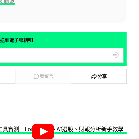
es 聯盟
📮
送到電子郵箱
看留言
分享