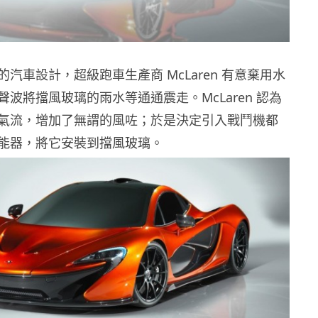
汽車設計，超級跑車生產商 McLaren 有意棄用水
波將擋風玻璃的雨水等通通震走。McLaren 認為
氣流，增加了無謂的風咗；於是決定引入戰鬥機都
能器，將它安裝到擋風玻璃。