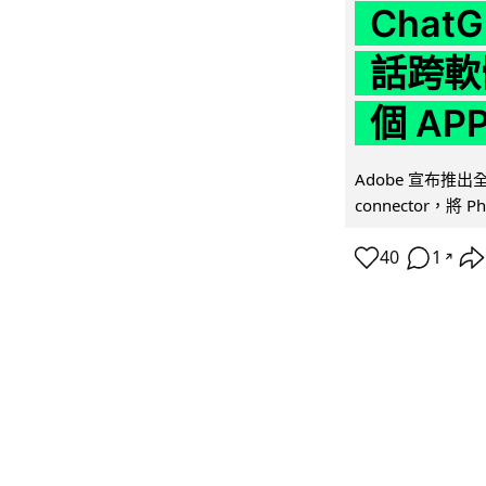
Chat
話跨軟
個 AP
Adobe 宣布推出
connector，將 Ph
40
1
↗