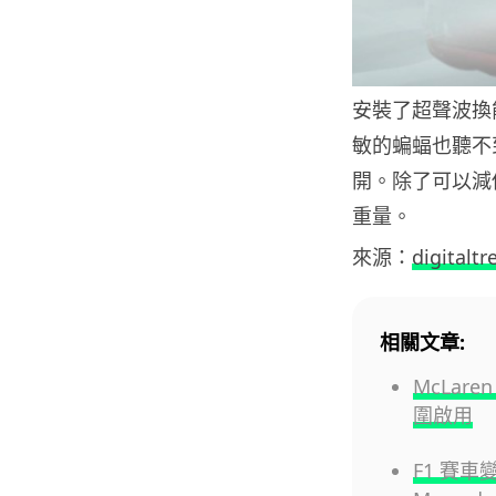
安裝了超聲波換
敏的蝙蝠也聽不
開。除了可以減
重量。
來源：
digitaltr
相關文章:
McLar
圍啟用
F1 賽車變