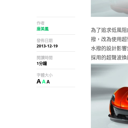
作者
唐美鳳
為了追求低風阻的
撥，改為使用超聲
發佈日期
2013-12-19
水撥的設計影響
採用的超聲波換
閱讀時間
1分鐘
字體大小
A
A
A