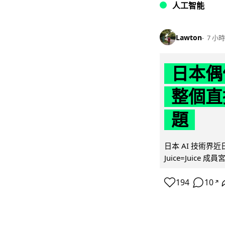
人工智能
Lawton
7 小時
日本偶
整個直
題
日本 AI 技術
Juice=Juic
194
10
↗