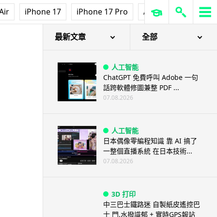
Air
iPhone 17
iPhone 17 Pro
AirPods Pro 3
Ap
最新文章
全部
人工智能
ChatGPT 免費呼叫 Adobe 一句
話跨軟體修圖兼整 PDF ...
07.08.2026
人工智能
日本偶像零編程知識 靠 AI 搞了
一整個直播系統 在日本技術...
07.08.2026
3D 打印
中三巴士鐵路迷 自製紙皮遙控巴
士 門,水撥識郁 + 實時GPS報站