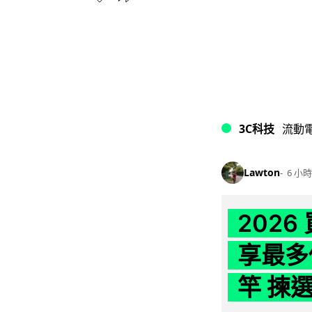
3C科技
流動
Lawton
6 小時
202
享最多
竿 揀