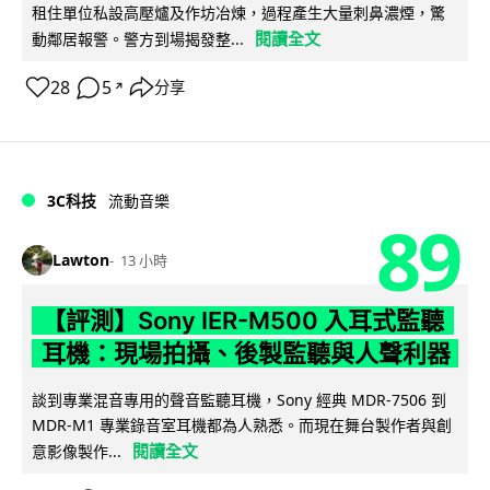
租住單位私設高壓爐及作坊冶煉，過程產生大量刺鼻濃煙，驚
閱讀全文
動鄰居報警。警方到場揭發整...
28
5
分享
↗
3C科技
流動音樂
89
Lawton
13 小時
【評測】Sony IER-M500 入耳式監聽
耳機：現場拍攝、後製監聽與人聲利器
談到專業混音專用的聲音監聽耳機，Sony 經典 MDR-7506 到
MDR-M1 專業錄音室耳機都為人熟悉。而現在舞台製作者與創
閱讀全文
意影像製作...