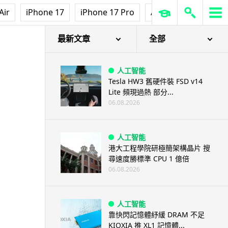
Air
iPhone 17
iPhone 17 Pro
AirPods Pro 3
Ap
最新文章
全部
人工智能
Tesla HW3 舊硬件裝 FSD v14
Lite 頻現過熱 部分...
06.08.2026
人工智能
港大工程學院研極簡架構晶片 搜
尋速度勝標準 CPU 1 億倍
06.08.2026
人工智能
靠快閃記憶體紓緩 DRAM 不足
KIOXIA 推 XL1 記憶體...