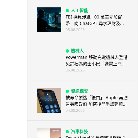
人工智能
FBI 探員涉盜 100 萬美元加密
幣 向 ChatGPT 尋求理財及...
05.08.2026
機械人
Powerman 移動充電機械人登港
免鋪樁為的士小巴「送電上門」
05.08.2026
資訊保安
被命令製造「後門」 Apple 再控
告英國政府 加密後門爭議延燒...
04.08.2026
汽車科技
Tesla Model Y 長續航後驅版抵