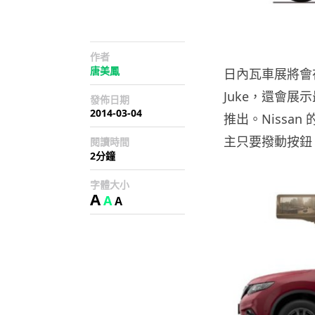
作者
唐美鳳
日內瓦車展將會在
Juke，還會展
發佈日期
2014-03-04
推出。Nissa
主只要撥動按鈕
閱讀時間
2分鐘
字體大小
A
A
A