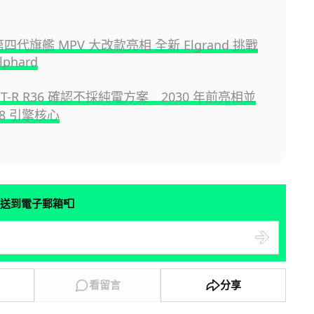
 第四代旗艦 MPV 大改款亮相 全新 Elgrand 挑戰
lphard
n GT-R R36 確認不採純電方案 2030 年前亮相並
38 引擎核心
📮
送到電子郵箱
看留言
分享