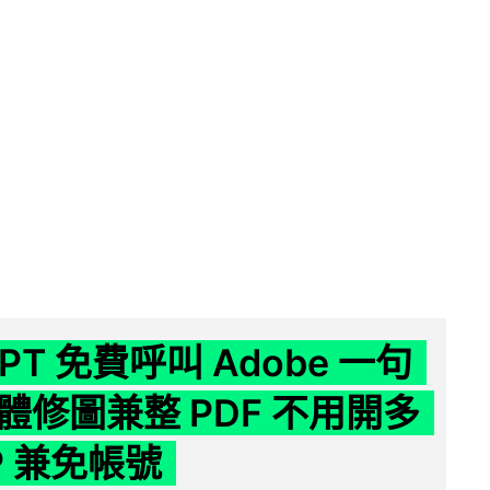
GPT 免費呼叫 Adobe 一句
體修圖兼整 PDF 不用開多
P 兼免帳號