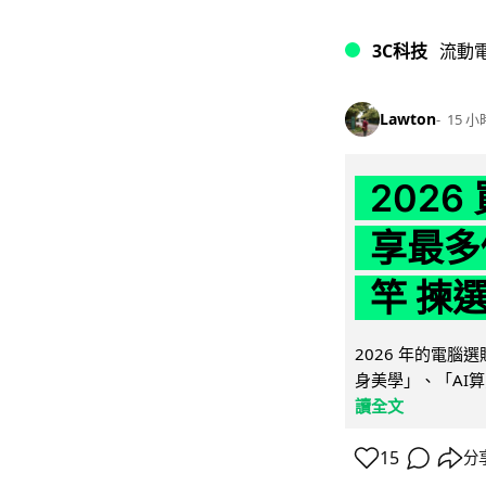
3C科技
流動
Lawton
15 小
202
享最多
竿 揀
2026 年的電
身美學」、「AI算
讀全文
15
分