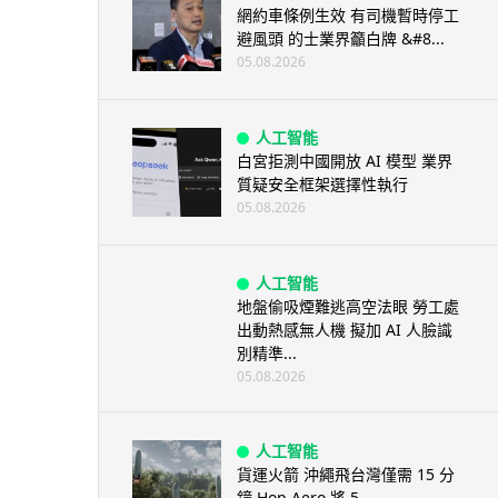
網約車條例生效 有司機暫時停工
避風頭 的士業界籲白牌 &#8...
05.08.2026
人工智能
白宮拒測中國開放 AI 模型 業界
質疑安全框架選擇性執行
05.08.2026
人工智能
地盤偷吸煙難逃高空法眼 勞工處
出動熱感無人機 擬加 AI 人臉識
別精準...
05.08.2026
人工智能
貨運火箭 沖繩飛台灣僅需 15 分
鐘 Hop Aero 將 5...