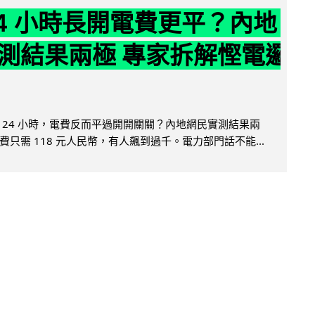
24 小時長開電費更平？內地
測結果兩極 專家拆解慳電邏
 24 小時，電費反而平過開開關關？內地網民實測結果兩
只需 118 元人民幣，有人飆到過千。電力部門話不能...