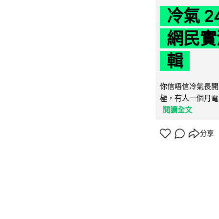
冷氣 
網民實
輯
你信唔信冷氣長開
極，有人一個月電費
閱讀全文
分享