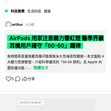
科技娛樂
生活科技
健康
arthur
3 小時
AirPods 用家注意聽力響紅燈 醫學界籲
耳機用戶謹守「60-60」鐵律
長時間高音量佩戴耳機可能導致永久性噪音性聽損。本文盤點 4
大聽力受損警號，介紹科學護耳的「60-60 原則」及 Apple 內
閱讀全文
置防護功能，...
5
分享
ADVERTISEMENT