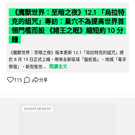
《魔獸世界：至暗之夜》12.1 「烏拉特
克的詛咒」專訪：巢穴不為提高世界首
領門檻而設 《諸王之眠》縮短約 10 分
鐘
《魔獸世界：至暗之夜》版本更新 12.1「烏拉特克的詛咒」將
於 8 月 13 日正式上線，帶來全新區域「盤蛇島」、地城「毒牙
閱讀全文
祭壇」、新型態世...
115
分享
ADVERTISEMENT