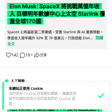
Elon Musk: SpaceX 將挑戰萬億年收
入 目標明年數據中心上太空 Starlink 覆
蓋全球170國
SpaceX 公佈最新第二季業績，受惠 Starlink 與 AI 業務帶動，
閱讀
季度收入按年飆升 92% 至 78 億美元。行政總裁 Elon...
全文
142
19
分享
↗
人工智能
本網站正使用 Cookie
我們使用 Cookie 改善網站體驗。 繼續使用
Vin
1 日
我們的網站即表示您同意我們的
Cookie 政
策
。
港大研原子級新晶片 AI 搜尋速度提升