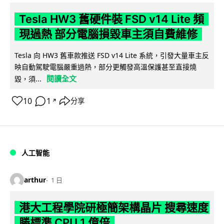
Tesla HW3 舊硬件裝 FSD v14 Lite 頻
現過熱 部分電腦損毀車主須自費維修
Tesla 向 HW3 舊車款推送 FSD v14 Lite 系統，引發大量車主反
映自動駕駛電腦嚴重過熱，部分更觸發高溫保護甚至直接燒
閱讀全文
毀，須...
10
1
分享
↗
人工智能
arthur
1 日
港大工程學院研極簡架構晶片 搜尋速度
勝標準 CPU 1 億倍