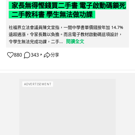
家長無得慳錢買二手書 電子啟動碼鎖死
二手教科書 學生無法做功課
社福界立法會議員陳文宜指，一間中學書單價錢按年加 14.7%
遠超通漲，令家長難以負擔。而且電子教材啟動碼這項設計，
閱讀全文
令學生無法完成功課，二手...
880
343
分享
↗
ADVERTISEMENT