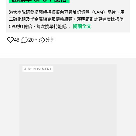
港大團隊研發極簡架構模擬內容尋址記憶體（CAM）晶片，用
二硫化鉬及半金屬銻克服傳輸瓶頸，漢明距離計算速度比標準
閱讀全文
CPU快1億倍，每次搜尋耗能低...
43
20
分享
↗
ADVERTISEMENT