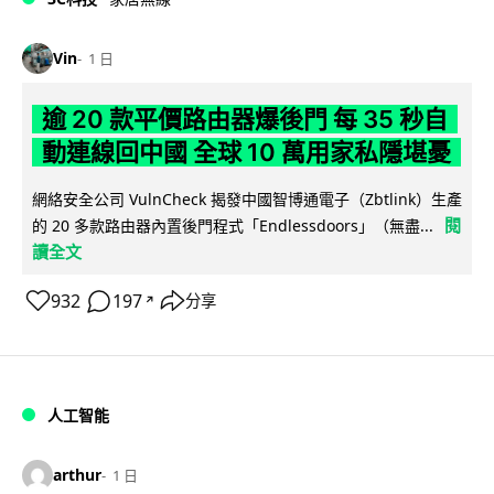
Vin
1 日
逾 20 款平價路由器爆後門 每 35 秒自
動連線回中國 全球 10 萬用家私隱堪憂
網絡安全公司 VulnCheck 揭發中國智博通電子（Zbtlink）生產
閱
的 20 多款路由器內置後門程式「Endlessdoors」（無盡...
讀全文
932
197
分享
↗
人工智能
arthur
1 日