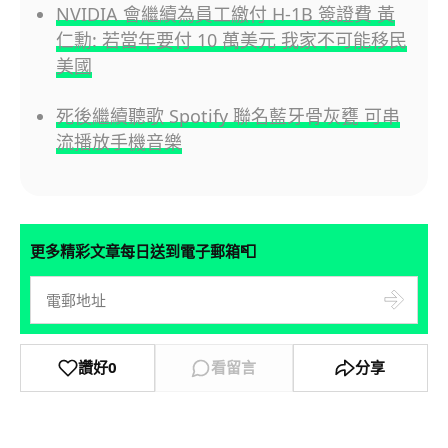
NVIDIA 會繼續為員工繳付 H-1B 簽證費 黃
仁勳: 若當年要付 10 萬美元 我家不可能移民
美國
死後繼續聽歌 Spotify 聯名藍牙骨灰甕 可串
流播放手機音樂
📮
更多精彩文章每日送到電子郵箱
讚好
0
看留言
分享