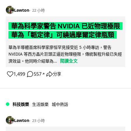
Lawton
22 小時
華為科學家警告 NVIDIA 已近物理極限
華為「韜定律」可繞過摩爾定律瓶頸
華為半導體首席科學家廖恒罕見接受近 5 小時專訪，警告
NVIDIA 等西方晶片巨頭正逼近物理極限，傳統製程升級已失經
閱讀全文
濟效益。他同時介紹華為...
1,499
557
分享
↗
科技娛樂
生活娛樂
城中熱話
Lawton
23 小時