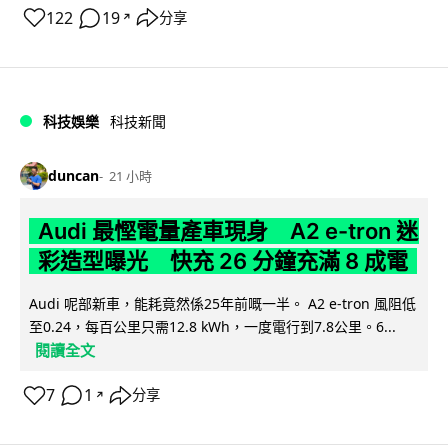
122
19
分享
↗
科技娛樂
科技新聞
duncan
21 小時
Audi 最慳電量產車現身 A2 e-tron 迷
彩造型曝光 快充 26 分鐘充滿 8 成電
Audi 呢部新車，能耗竟然係25年前嘅一半。 A2 e-tron 風阻低
至0.24，每百公里只需12.8 kWh，一度電行到7.8公里。6...
閱讀全文
7
1
分享
↗