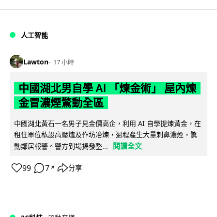
人工智能
Lawton
17 小時
中國湖北男自學 AI 「煉金術」 屋內煉
金冒濃煙驚動全區
中國湖北黃石一名男子見金價高企，利用 AI 自學提煉黃金，在
租住單位私設高壓爐及作坊冶煉，過程產生大量刺鼻濃煙，驚
閱讀全文
動鄰居報警。警方到場揭發整...
99
7
分享
↗