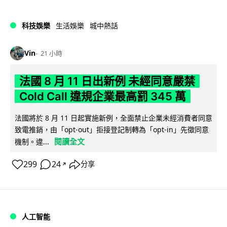
科技娛樂
生活娛樂
城中熱話
Vin
21 小時
法國 8 月 11 日出新例 未經同意嚴禁
Cold Call 違規企業最高罰 345 萬
法國將於 8 月 11 日起實施新例，全面禁止企業未經消費者同意
致電推銷，由「opt-out」拒接登記制轉為「opt-in」先徵同意
閱讀全文
機制。違...
299
24
分享
↗
人工智能