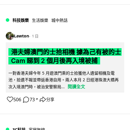
科技娛樂
生活娛樂
城中熱話
Lawton
1 日
港夫婦澳門的士拾相機 據為己有被的士
Cam 睇到 2 個月後再入境被捕
一對香港夫婦今年 5 月遊澳門乘的士拾獲他人遺留相機及電
池，拾遺不報並帶返香港自用。兩人本月 2 日經港珠澳大橋再
閱讀全文
次入境澳門時，被治安警察局...
506
73
分享
↗
3C科技
家居無線