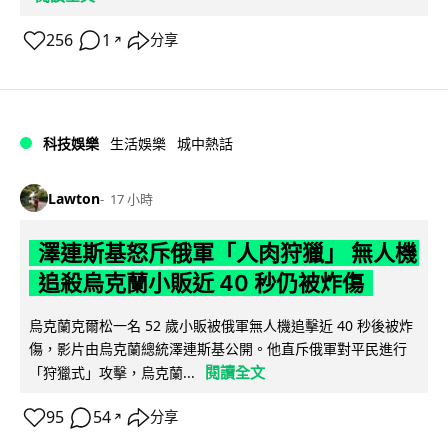
256
1
分享
↗
科技娛樂
生活娛樂
城中熱話
Lawton
17 小時
澤連斯基怒斥俄軍「人肉狩獵」 無人機
追殺烏克蘭小販近 40 秒仍被炸傷
烏克蘭克爾松一名 52 歲小販被俄軍無人機追擊近 40 秒後被炸
傷，影片由烏克蘭總統澤連斯基公開。他直斥俄軍對平民進行
閱讀全文
「狩獵式」攻擊，烏克蘭...
95
54
分享
↗