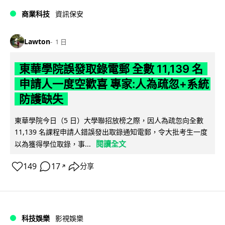
商業科技
資訊保安
Lawton
1 日
東華學院誤發取錄電郵 全數 11,139 名
申請人一度空歡喜 專家:人為疏忽+系統
防護缺失
東華學院今日（5 日）大學聯招放榜之際，因人為疏忽向全數
11,139 名課程申請人錯誤發出取錄通知電郵，令大批考生一度
閱讀全文
以為獲得學位取錄，事...
149
17
分享
↗
科技娛樂
影視娛樂