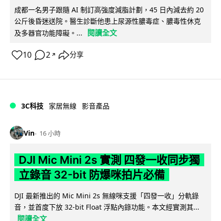
成都一名男子跟隨 AI 制訂高強度減脂計劃，45 日內減去約 20
公斤後昏迷送院。醫生診斷他患上尿源性膿毒症、膿毒性休克
閱讀全文
及多器官功能障礙。...
10
2
分享
↗
3C科技
家居無線
影音產品
Vin
16 小時
DJI Mic Mini 2s 實測 四發一收同步獨
立錄音 32-bit 防爆咪拍片必備
DJI 最新推出的 Mic Mini 2s 無線咪支援「四發一收」分軌錄
音，並首度下放 32-bit Float 浮點內錄功能。本文經實測其...
閱讀全文