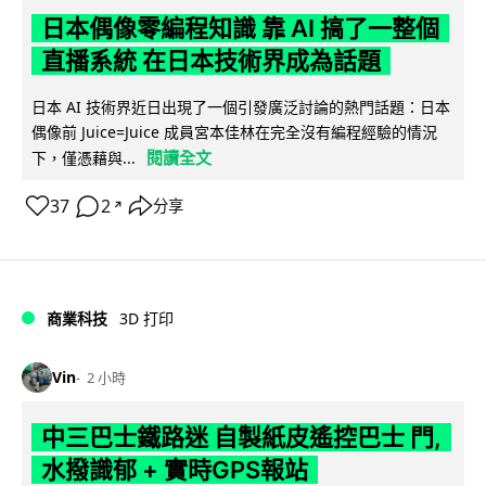
日本偶像零編程知識 靠 AI 搞了一整個
直播系統 在日本技術界成為話題
日本 AI 技術界近日出現了一個引發廣泛討論的熱門話題：日本
偶像前 Juice=Juice 成員宮本佳林在完全沒有編程經驗的情況
閱讀全文
下，僅憑藉與...
37
2
分享
↗
商業科技
3D 打印
Vin
2 小時
中三巴士鐵路迷 自製紙皮遙控巴士 門,
水撥識郁 + 實時GPS報站