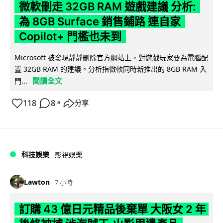
微軟刪走 32GB RAM 遊戲建議 分析:
為 8GB Surface 銷售鋪路 連自家
Copilot+ 門檻也未到
Microsoft 被發現靜靜刪除官方網站上，對遊戲玩家要為電腦配
置 32GB RAM 的建議。分析指微軟同時新推出的 8GB RAM 入
閱讀全文
門...
118
8
分享
↗
科技娛樂
影視娛樂
Lawton
7 小時
訂購 43 億日元精品後棄單 大阪女 2 年