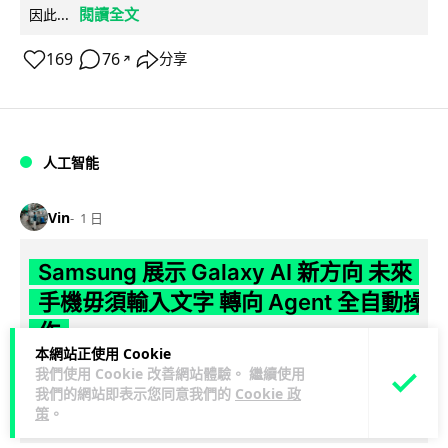
閱讀全文
因此...
169
76
分享
↗
人工智能
Vin
1 日
Samsung 展示 Galaxy AI 新方向 未來
手機毋須輸入文字 轉向 Agent 全自動操
作
本網站正使用 Cookie
我們使用 Cookie 改善網站體驗。 繼續使用
Samsung 電子 MX 部門顧客體驗辦公室主管兼副總裁 Jay Kim
我們的網站即表示您同意我們的
Cookie 政
閱讀全
表示，品牌正推動 Galaxy AI 邁向全自動化 Agent...
策
。
文