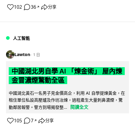
102
36
分享
↗
人工智能
Lawton
1 日
中國湖北男自學 AI 「煉金術」 屋內煉
金冒濃煙驚動全區
中國湖北黃石一名男子見金價高企，利用 AI 自學提煉黃金，在
租住單位私設高壓爐及作坊冶煉，過程產生大量刺鼻濃煙，驚
閱讀全文
動鄰居報警。警方到場揭發整...
105
7
分享
↗