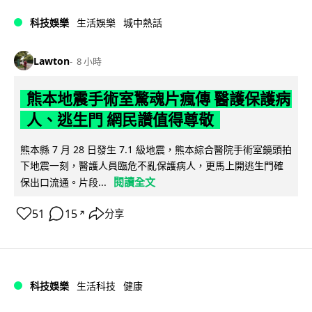
科技娛樂
生活娛樂
城中熱話
Lawton
8 小時
熊本地震手術室驚魂片瘋傳 醫護保護病
人、逃生門 網民讚值得尊敬
熊本縣 7 月 28 日發生 7.1 級地震，熊本綜合醫院手術室鏡頭拍
下地震一刻，醫護人員臨危不亂保護病人，更馬上開逃生門確
閱讀全文
保出口流通。片段...
51
15
分享
↗
科技娛樂
生活科技
健康