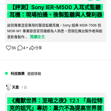
【評測】Sony IER-M500 入耳式監聽
耳機：現場拍攝、後製監聽與人聲利器
談到專業混音專用的聲音監聽耳機，Sony 經典 MDR-7506 到
MDR-M1 專業錄音室耳機都為人熟悉。而現在舞台製作者與創
閱讀全文
意影像製作...
36
4
分享
↗
科技娛樂
遊戲情報
天恩
1 日
《魔獸世界：至暗之夜》12.1 「烏拉特
克的詛咒」專訪：巢穴不為提高世界首