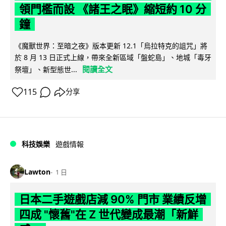
領門檻而設 《諸王之眠》縮短約 10 分
鐘
《魔獸世界：至暗之夜》版本更新 12.1「烏拉特克的詛咒」將
於 8 月 13 日正式上線，帶來全新區域「盤蛇島」、地城「毒牙
閱讀全文
祭壇」、新型態世...
115
分享
科技娛樂
遊戲情報
Lawton
1 日
日本二手遊戲店減 90% 門市 業績反增
四成 "懷舊"在 Z 世代變成最潮「新鮮