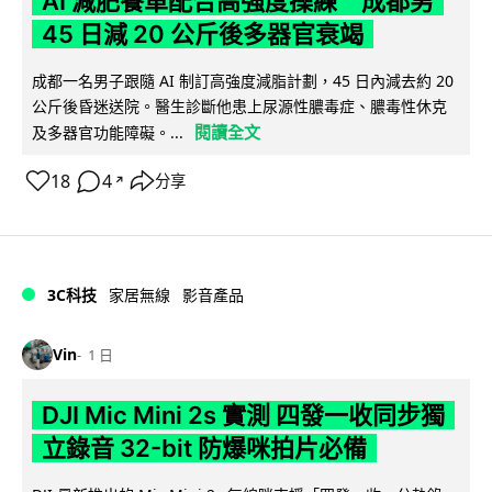
AI 減肥餐單配合高強度操練 成都男
45 日減 20 公斤後多器官衰竭
成都一名男子跟隨 AI 制訂高強度減脂計劃，45 日內減去約 20
公斤後昏迷送院。醫生診斷他患上尿源性膿毒症、膿毒性休克
閱讀全文
及多器官功能障礙。...
18
4
分享
↗
3C科技
家居無線
影音產品
Vin
1 日
DJI Mic Mini 2s 實測 四發一收同步獨
立錄音 32-bit 防爆咪拍片必備