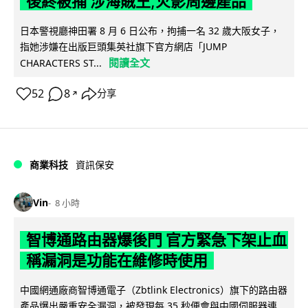
後終被捕 涉海賊王,火影周邊產品
日本警視廳神田署 8 月 6 日公布，拘捕一名 32 歲大阪女子，
指她涉嫌在出版巨頭集英社旗下官方網店「JUMP
閱讀全文
CHARACTERS ST...
52
8
分享
↗
商業科技
資訊保安
Vin
8 小時
智博通路由器爆後門 官方緊急下架止血
稱漏洞是功能在維修時使用
中國網通廠商智博通電子（Zbtlink Electronics）旗下的路由器
產品爆出嚴重安全漏洞，被發現每 35 秒便會與中國伺服器連