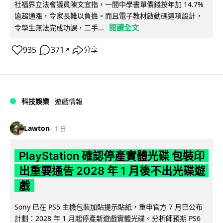
社福界立法會議員陳文宜指，一間中學書單價錢按年加 14.7%
遠超通漲，令家長難以負擔。而且電子教材啟動碼這項設計，
閱讀全文
令學生無法完成功課，二手...
935
371
分享
↗
科技娛樂
遊戲情報
Lawton
1 日
PlayStation 確認停產實體光碟 包裝印
出重要通告 2028 年 1 月後不出光碟遊
戲
Sony 已在 PS5 主機包裝加貼提示貼紙，重申官方 7 月已公布
計劃：2028 年 1 月起停產新遊戲實體光碟。分析師預期 PS6