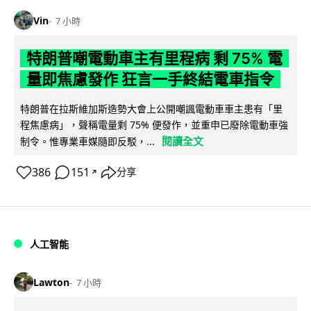
Vin
7 小時
特朗普嘲電動車主有里程病 剩 75% 電
量即焦慮發作 狂言一手終結電車指令
特朗普在拉斯維加斯造勢大會上公開嘲諷電動車車主患有「里
程焦慮病」，聲稱電量剩 75% 便發作，並重申已廢除電動車強
閱讀全文
制令。惟專業車媒隨即反駁，...
386
151
分享
↗
人工智能
Lawton
7 小時