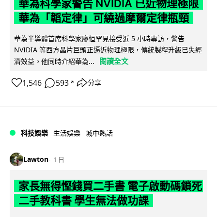
華為科學家警告 NVIDIA 已近物理極限
華為「韜定律」可繞過摩爾定律瓶頸
華為半導體首席科學家廖恒罕見接受近 5 小時專訪，警告
NVIDIA 等西方晶片巨頭正逼近物理極限，傳統製程升級已失經
閱讀全文
濟效益。他同時介紹華為...
1,546
593
分享
↗
科技娛樂
生活娛樂
城中熱話
Lawton
1 日
家長無得慳錢買二手書 電子啟動碼鎖死
二手教科書 學生無法做功課