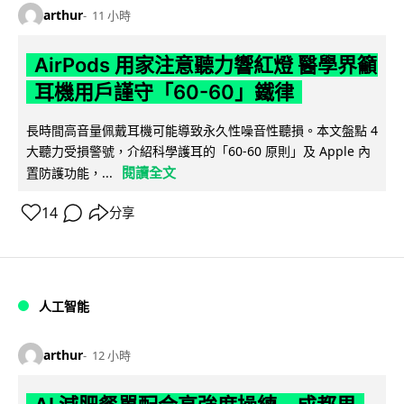
arthur
11 小時
AirPods 用家注意聽力響紅燈 醫學界籲
耳機用戶謹守「60-60」鐵律
長時間高音量佩戴耳機可能導致永久性噪音性聽損。本文盤點 4
大聽力受損警號，介紹科學護耳的「60-60 原則」及 Apple 內
閱讀全文
置防護功能，...
14
分享
人工智能
arthur
12 小時