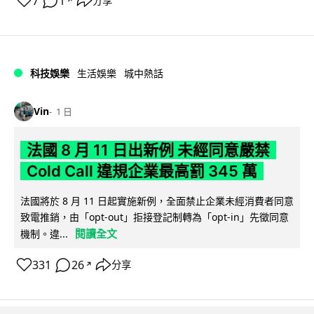
7
1
分享
↗
科技娛樂
生活娛樂
城中熱話
Vin
1 日
法國 8 月 11 日出新例 未經同意嚴禁
Cold Call 違規企業最高罰 345 萬
法國將於 8 月 11 日起實施新例，全面禁止企業未經消費者同意
致電推銷，由「opt-out」拒接登記制轉為「opt-in」先徵同意
閱讀全文
機制。違...
331
26
分享
↗