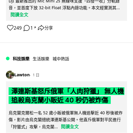
DJI 最新推出的 Mic Mini 2s 無線咪支援「四發一收」分軌錄
音，並首度下放 32-bit Float 浮點內錄功能。本文經實測其...
閱讀全文
249
1
分享
↗
科技娛樂
生活娛樂
城中熱話
Lawton
1 日
澤連斯基怒斥俄軍「人肉狩獵」 無人機
追殺烏克蘭小販近 40 秒仍被炸傷
烏克蘭克爾松一名 52 歲小販被俄軍無人機追擊近 40 秒後被炸
傷，影片由烏克蘭總統澤連斯基公開。他直斥俄軍對平民進行
閱讀全文
「狩獵式」攻擊，烏克蘭...