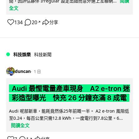
閱讀
間，因評估夥伴 Irregular 設定出錯而意外連上互聯網...
全文
134
20
分享
↗
科技娛樂
科技新聞
duncan
1 日
Audi 最慳電量產車現身 A2 e-tron 迷
彩造型曝光 快充 26 分鐘充滿 8 成電
Audi 呢部新車，能耗竟然係25年前嘅一半。 A2 e-tron 風阻低
至0.24，每百公里只需12.8 kWh，一度電行到7.8公里。6...
閱讀全文