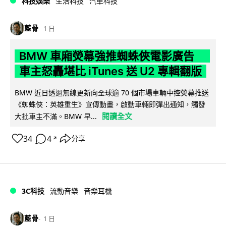
科技娛樂
生活科技
汽車科技
藍骨
1 日
BMW 車廂熒幕強推蜘蛛俠電影廣告
車主怒轟堪比 iTunes 送 U2 專輯翻版
BMW 近日透過無線更新向全球逾 70 個市場車輛中控熒幕推送
《蜘蛛俠：英雄重生》宣傳動畫，啟動車輛即彈出通知，觸發
閱讀全文
大批車主不滿。BMW 早...
34
4
分享
↗
3C科技
流動音樂
音樂耳機
藍骨
1 日