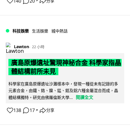
140
20
分享
↗
科技娛樂
生活娛樂
城中熱話
Lawton
22 小時
廣島原爆遺址驚現神秘合金 科學家指晶
體結構前所未見
科學家在廣島原爆遺址沙灘樣本中，發現一種從未有記錄的多
元素合金，由鐵、鉻、鎳、錳、鉬及鋁六種金屬混合而成，晶
閱讀全文
體結構獨特。研究由佛羅倫斯大學...
138
17
分享
↗