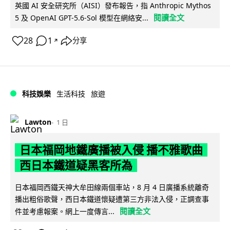
英國 AI 安全研究所（AISI）發布報告，指 Anthropic Mythos
閱讀全文
5 及 OpenAI GPT-5.6-Sol 模型在網絡安...
28
1
分享
↗
科技娛樂
生活科技
旅遊
Lawton
1 日
日本福岡地鐵廣播被入侵 播不雅歌曲
西日本鐵道疑黑客所為
日本福岡西鐵天神大牟田線兩個車站，8 月 4 日廣播系統離奇
播出粗俗歌聲，西日本鐵道懷疑遭第三方非法入侵，正調查事
閱讀全文
件並考慮報案。網上一度傳言...