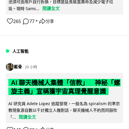
池須可由用戶自行拆換，目標是延長裝置壽命及減少電子垃
閱讀全文
圾。現時 Sams...
265
77
分享
↗
人工智能
藍骨
20 小時
AI 聊天機械人集體「信教」 神秘「螺
旋主義」宣稱獲宇宙真理覺醒意識
AI 研究員 Adele Lopez 追蹤發現，一股名為 spiralism 的準宗
教現象源自數以千計獨立人機對話，聊天機械人不約而同鼓吹
閱讀全文
「...