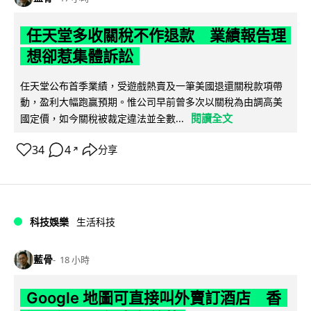
任天堂多收關稅不作退款 業績報告理
想卻惹集體訴訟
任天堂公布首季業績，受遊戲熱賣及一筆美國退還關稅款項帶
動，盈利大幅跑贏預期。惟公司早前曾多次以關稅為由調高美
閱讀全文
國定價，如今關稅被裁定違法並全數...
34
4
分享
↗
科技娛樂
生活科技
藍骨
18 小時
Google 地圖可直接叫外賣訂酒店 香