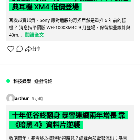
典耳機 XM4 低價登場
耳機越賣越貴，Sony 應對通脹的奇招居然是重推 6 年前的舊
機？ 消息指平價版 WH-1000XM4C 9 月登場，保留摺疊設計與
閱讀全文
40m...
分享
科技娛樂
遊戲情報
arthur
5 小時
十年低谷終翻身 暴雪連續兩年增長 靠
《暗黑 4》資料片逆襲
收購兩年，暴雪終於擺脫動視魔咒？總裁內部電郵流出：暴雪