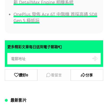
新 DetailMax Engine 相機系統
OnePlus 發佈 Ace 6T 中階機 首採高通 SD8
Gen 5 極抵玩
📮
更多精彩文章每日送到電子郵箱
讚好
0
看留言
分享
最新影片