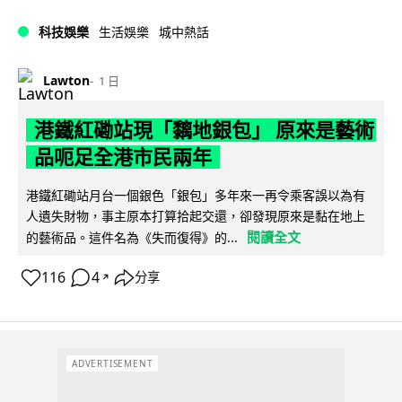
科技娛樂
生活娛樂
城中熱話
Lawton
1 日
港鐵紅磡站現「黐地銀包」 原來是藝術
品呃足全港市民兩年
港鐵紅磡站月台一個銀色「銀包」多年來一再令乘客誤以為有
人遺失財物，事主原本打算拾起交還，卻發現原來是黏在地上
閱讀全文
的藝術品。這件名為《失而復得》的...
116
4
分享
↗
ADVERTISEMENT