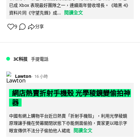
已成 Xbox 表現最好團隊之一，連續兩年營收增長。《暗黑 4》
閱讀全文
資料片同《守望先鋒》成...
9
分享
3C科技
手提電話
Lawton
16 小時
網店熱賣折射手機殼 光學稜鏡變偷拍神
器
中國有網上購物平台近日熱賣「折射手機殼」，利用光學稜鏡
原理讓手機在熒幕關閉狀態下亦能側面偷拍，賣家更以暗示字
閱讀全文
眼宣傳供不法分子偷拍他人裙底