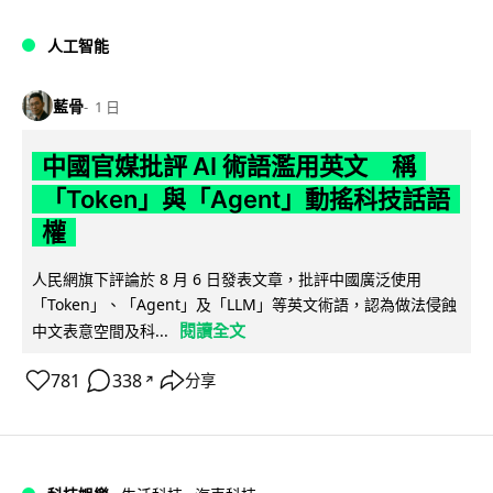
人工智能
藍骨
1 日
中國官媒批評 AI 術語濫用英文 稱
「Token」與「Agent」動搖科技話語
權
人民網旗下評論於 8 月 6 日發表文章，批評中國廣泛使用
「Token」、「Agent」及「LLM」等英文術語，認為做法侵蝕
閱讀全文
中文表意空間及科...
781
338
分享
↗