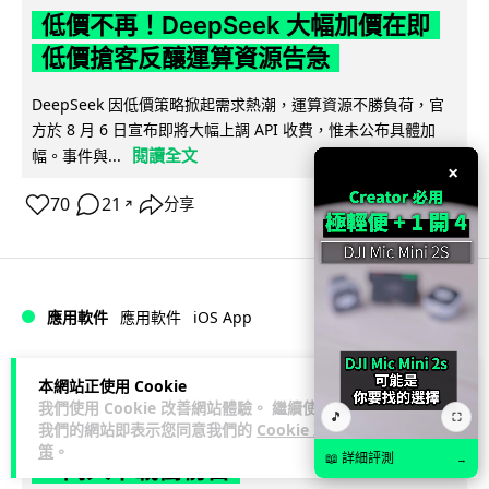
低價不再！DeepSeek 大幅加價在即
低價搶客反釀運算資源告急
DeepSeek 因低價策略掀起需求熱潮，運算資源不勝負荷，官
方於 8 月 6 日宣布即將大幅上調 API 收費，惟未公布具體加
閱讀全文
幅。事件與...
×
70
21
分享
↗
iOS App
應用軟件
應用軟件
Lawton
2 日
本網站正使用 Cookie
我們使用 Cookie 改善網站體驗。 繼續使用
🎵
⛶
我們的網站即表示您同意我們的
Cookie 政
首爾大生 2 星期開發防曬地圖 一日暴增
策
。
📖 詳細評測
→
2 萬人下載衝榜首