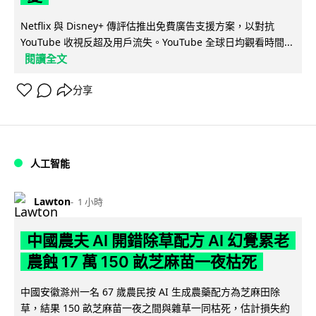
Netflix 與 Disney+ 傳評估推出免費廣告支援方案，以對抗
YouTube 收視反超及用戶流失。YouTube 全球日均觀看時間...
閱讀全文
分享
人工智能
Lawton
1 小時
中國農夫 AI 開錯除草配方 AI 幻覺累老
農蝕 17 萬 150 畝芝麻苗一夜枯死
中國安徽滁州一名 67 歲農民按 AI 生成農藥配方為芝麻田除
草，結果 150 畝芝麻苗一夜之間與雜草一同枯死，估計損失約