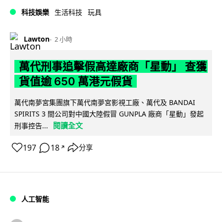
科技娛樂
生活科技
玩具
Lawton
2 小時
萬代刑事追擊假高達廠商「星動」 查獲
貨值逾 650 萬港元假貨
萬代南夢宮集團旗下萬代南夢宮影視工廠、萬代及 BANDAI
SPIRITS 3 間公司對中國大陸假冒 GUNPLA 廠商「星動」發起
閱讀全文
刑事控告...
197
18
分享
↗
人工智能