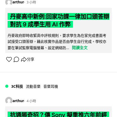
arthur
3 小時
丹麥高中新例:回家功課一律加口頭答辯
對抗 9 成學生用 AI 作弊
丹麥政府即時收緊高中評核規則，要求學生為在家完成書面考
試接受口頭答辯，藉此核實作品是否由學生自行完成。學校亦
閱讀全文
要在筆試監察電腦螢幕、設定網絡防...
分享
3C科技
流動音樂
音樂耳機
arthur
4 小時
抗通脹奇招？傳 Sony 擬重推六年前經