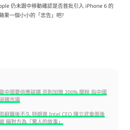
ple 仍未跟中移動確認是否首批引入 iPhone 6 的
蘋果一個小小的「忠告」吧?
脅中國要供應磁鐵 否則加徵 200% 關稅 指中國
磁鐵市場
辭職後不久 特朗普 Intel CEO 陳立武會面後
彎 稱對方為「驚人的故事」