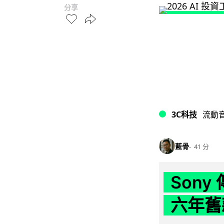
分享
3C科技
流動
藍骨
41 分
Son
六年舊