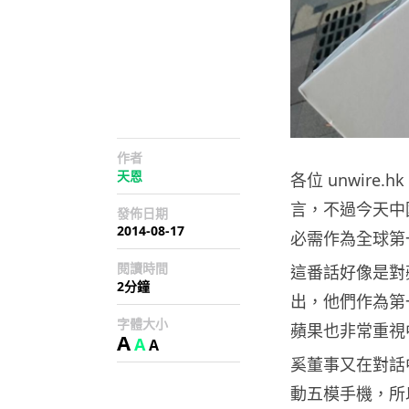
作者
天恩
各位 unwire.
言，不過今天中
發佈日期
2014-08-17
必需作為全球第一
閱讀時間
這番話好像是對
2分鐘
出，他們作為第
字體大小
蘋果也非常重視
A
A
A
奚董事又在對話中
動五模手機，所以 