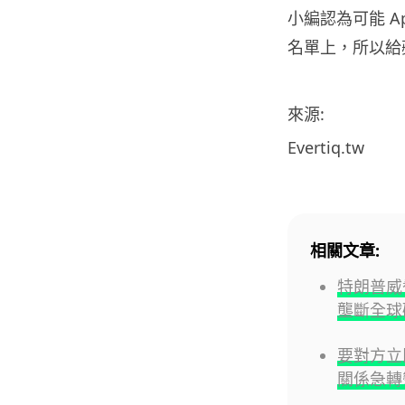
小編認為可能 Ap
名單上，所以給
來源:
Evertiq.tw
相關文章:
特朗普威
壟斷全球
要對方立即
關係急轉