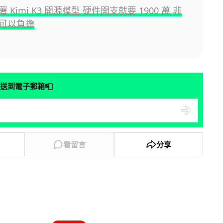
 Kimi K3 開源模型 硬件開支就要 1900 萬 非
可以負擔
📮
送到電子郵箱
看留言
分享