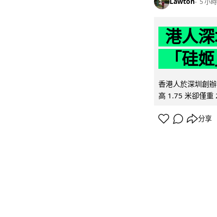
Lawton
5 小時
港人深
「硅姬
香港人於深圳創辦初
高 1.75 米卻僅重 
分享