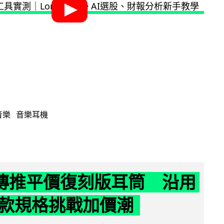
音樂
音樂耳機
y 傳推平價復刻版耳筒 沿用
款規格挑戰加價潮