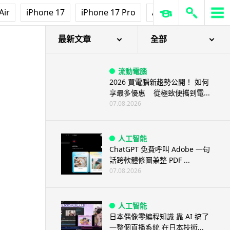
Air
iPhone 17
iPhone 17 Pro
AirPods Pro 3
Ap
最新文章
全部
流動電腦
2026 買電腦新趨勢公開！ 如何
享最多優惠 從極致便攜到電...
07.08.2026
人工智能
ChatGPT 免費呼叫 Adobe 一句
話跨軟體修圖兼整 PDF ...
07.08.2026
人工智能
日本偶像零編程知識 靠 AI 搞了
一整個直播系統 在日本技術...