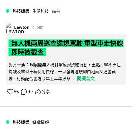
科技娛樂
生活科技
航拍
Lawton
2 小時
無人機兩周巡查違規駕駛 重型車走快線
即時被截查
警方一連 2 周展開無人機打擊違規駕駛行動，重點打擊不專注
駕駛及重型車輛使用快線，一旦發現違規即由地面交通警截
閱讀全文
查。行動配合警方今年上半年致命...
65
9
分享
↗
科技娛樂
遊戲情報