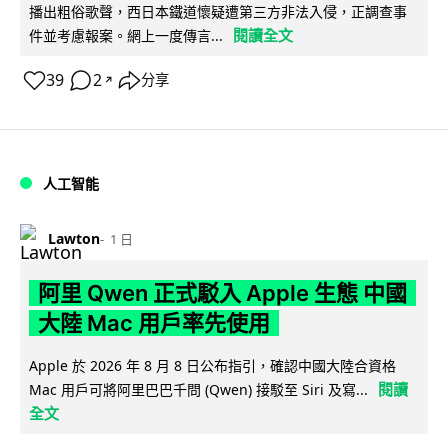
播出粗俗歌聲，西日本鐵道懷疑遭第三方非法入侵，正調查事
閱讀全文
件並考慮報案。網上一度傳言...
39
2
分享
↗
人工智能
Lawton
1 日
阿里 Qwen 正式駁入 Apple 生態 中國
大陸 Mac 用戶率先使用
Apple 於 2026 年 8 月 8 日公布指引，確認中國大陸合資格
閱讀
Mac 用戶可將阿里巴巴千問 (Qwen) 接駁至 Siri 及寫...
全文