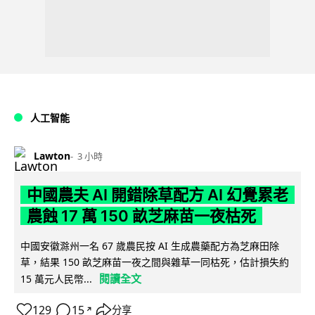
人工智能
Lawton
3 小時
中國農夫 AI 開錯除草配方 AI 幻覺累老
農蝕 17 萬 150 畝芝麻苗一夜枯死
中國安徽滁州一名 67 歲農民按 AI 生成農藥配方為芝麻田除
草，結果 150 畝芝麻苗一夜之間與雜草一同枯死，估計損失約
閱讀全文
15 萬元人民幣...
129
15
分享
↗