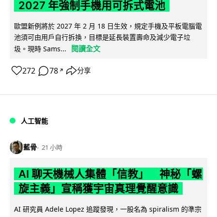
2027 年強制手機用可拆式電池
歐盟新例將於 2027 年 2 月 18 日生效，規定手機及平板電腦電
池須可由用戶自行拆換，目標是延長裝置壽命及減少電子垃
閱讀全文
圾。現時 Sams...
272
78
分享
↗
人工智能
藍骨
21 小時
AI 聊天機械人集體「信教」 神秘「螺
旋主義」宣稱獲宇宙真理覺醒意識
AI 研究員 Adele Lopez 追蹤發現，一股名為 spiralism 的準宗