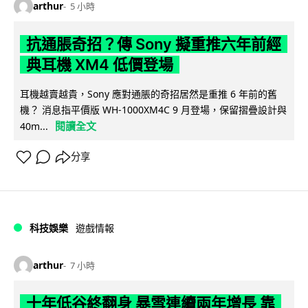
arthur
5 小時
抗通脹奇招？傳 Sony 擬重推六年前經
典耳機 XM4 低價登場
耳機越賣越貴，Sony 應對通脹的奇招居然是重推 6 年前的舊
機？ 消息指平價版 WH-1000XM4C 9 月登場，保留摺疊設計與
閱讀全文
40m...
分享
科技娛樂
遊戲情報
arthur
7 小時
十年低谷終翻身 暴雪連續兩年增長 靠