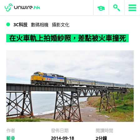
WWDC 2026
GenAI 與雲端科技專區
ERP 與商業 AI
在火車軌上拍婚紗照，差點被火車撞死
3C科技
數碼相機
攝影文化
在火車軌上拍婚紗照，差點被火車撞死
作者
發佈日期
閱讀時間
2014-09-18
藍骨
2分鐘