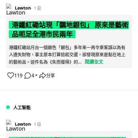
Lawton
1 日
港鐵紅磡站現「黐地銀包」 原來是藝術
品呃足全港市民兩年
港鐵紅磡站月台一個銀色「銀包」多年來一再令乘客誤以為有
人遺失財物，事主原本打算拾起交還，卻發現原來是黏在地上
閱讀全文
的藝術品。這件名為《失而復得》的...
119
4
分享
↗
人工智能
Lawton
1 日