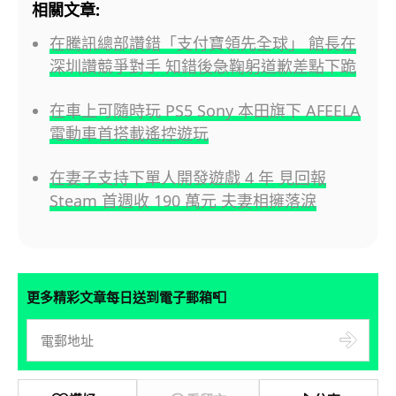
相關文章:
在騰訊總部讚錯「支付寶領先全球」 館長在
深圳讚競爭對手 知錯後急鞠躬道歉差點下跪
在車上可隨時玩 PS5 Sony 本田旗下 AFEELA
電動車首搭載遙控遊玩
在妻子支持下單人開發遊戲 4 年 見回報
Steam 首週收 190 萬元 夫妻相擁落淚
📮
更多精彩文章每日送到電子郵箱