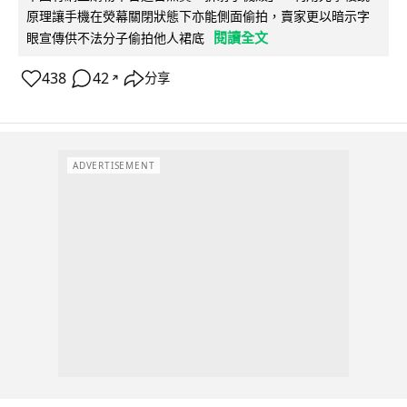
原理讓手機在熒幕關閉狀態下亦能側面偷拍，賣家更以暗示字
閱讀全文
眼宣傳供不法分子偷拍他人裙底
438
42
分享
↗
ADVERTISEMENT