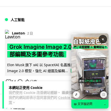
人工智能
Lawton
2 日
×
Grok Imagine Image 2.0 推出 主打局
部編輯及多圖參考功能
Elon Musk 旗下 xAI 以 SpaceXAI 名義推出 Grok Imagine
閱讀全文
Image 2.0 模型，強化 AI 繪圖及編輯...
14
分享
本網站正使用 Cookie
我們使用 Cookie 改善網站體驗。 繼續使用
🎵
⛶
我們的網站即表示您同意我們的
Cookie 政
策
。
📖 文字版訪問
→
人工智能