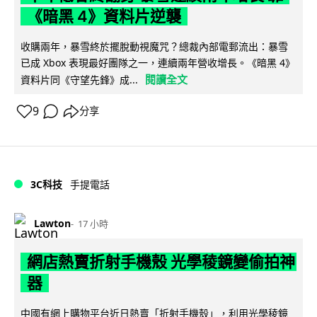
《暗黑 4》資料片逆襲
收購兩年，暴雪終於擺脫動視魔咒？總裁內部電郵流出：暴雪
已成 Xbox 表現最好團隊之一，連續兩年營收增長。《暗黑 4》
閱讀全文
資料片同《守望先鋒》成...
9
分享
3C科技
手提電話
Lawton
17 小時
網店熱賣折射手機殼 光學稜鏡變偷拍神
器
中國有網上購物平台近日熱賣「折射手機殼」，利用光學稜鏡