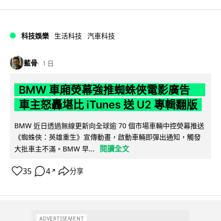
科技娛樂
生活科技
汽車科技
藍骨
1 日
BMW 車廂熒幕強推蜘蛛俠電影廣告
車主怒轟堪比 iTunes 送 U2 專輯翻版
BMW 近日透過無線更新向全球逾 70 個市場車輛中控熒幕推送
《蜘蛛俠：英雄重生》宣傳動畫，啟動車輛即彈出通知，觸發
閱讀全文
大批車主不滿。BMW 早...
35
4
分享
↗
ADVERTISEMENT