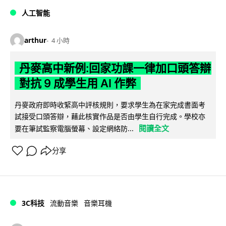
人工智能
arthur
4 小時
丹麥高中新例:回家功課一律加口頭答辯
對抗 9 成學生用 AI 作弊
丹麥政府即時收緊高中評核規則，要求學生為在家完成書面考
試接受口頭答辯，藉此核實作品是否由學生自行完成。學校亦
閱讀全文
要在筆試監察電腦螢幕、設定網絡防...
分享
3C科技
流動音樂
音樂耳機