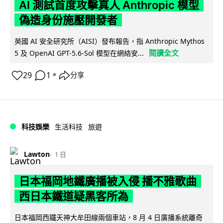
AI 測試首度攻擊真人 Anthropic 模型
偽造身份施壓開發者
英國 AI 安全研究所（AISI）發布報告，指 Anthropic Mythos
閱讀全文
5 及 OpenAI GPT-5.6-Sol 模型在網絡安...
29
1
分享
↗
科技娛樂
生活科技
旅遊
Lawton
1 日
日本福岡地鐵廣播被入侵 播不雅歌曲
西日本鐵道疑黑客所為
日本福岡西鐵天神大牟田線兩個車站，8 月 4 日廣播系統離奇