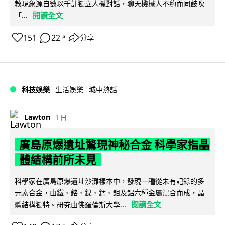
教現象源自數以千計獨立人機對話，聊天機械人不約而同鼓吹
閱讀全文
「...
151
22
分享
↗
科技娛樂
生活娛樂
城中熱話
Lawton
1 日
廣島原爆遺址驚現神秘合金 科學家指晶
體結構前所未見
科學家在廣島原爆遺址沙灘樣本中，發現一種從未有記錄的多
元素合金，由鐵、鉻、鎳、錳、鉬及鋁六種金屬混合而成，晶
閱讀全文
體結構獨特。研究由佛羅倫斯大學...