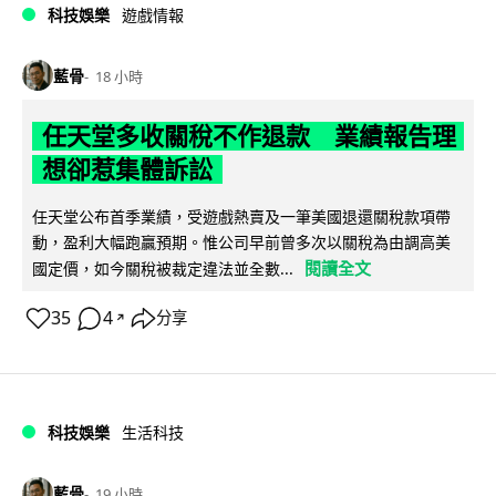
科技娛樂
遊戲情報
藍骨
18 小時
任天堂多收關稅不作退款 業績報告理
想卻惹集體訴訟
任天堂公布首季業績，受遊戲熱賣及一筆美國退還關稅款項帶
動，盈利大幅跑贏預期。惟公司早前曾多次以關稅為由調高美
閱讀全文
國定價，如今關稅被裁定違法並全數...
35
4
分享
↗
科技娛樂
生活科技
藍骨
19 小時