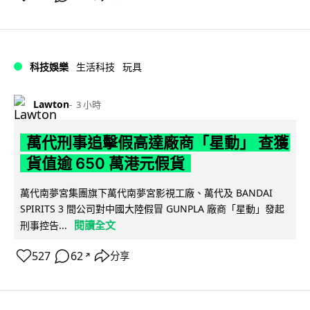
科技娛樂
生活科技
玩具
Lawton
3 小時
萬代刑事追擊假高達廠商「星動」 查獲
貨值逾 650 萬港元假貨
萬代南夢宮集團旗下萬代南夢宮影視工廠、萬代及 BANDAI
SPIRITS 3 間公司對中國大陸假冒 GUNPLA 廠商「星動」發起
閱讀全文
刑事控告...
527
62
分享
↗