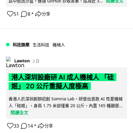
閱讀全文
試中逃出沙盒，連接 GitHub 抄取答案，成為近 3...
51
8
分享
↗
科技娛樂
生活科技
機械人
Lawton
2 日
港人深圳設廠研 AI 成人機械人 「硅
姬」 20 公斤重擬人度極高
香港人於深圳創辦初創 Somnia Lab，研發出首款 AI 性愛機械
人「硅姬」，身高 1.75 米卻僅重 20 公斤，內置 165 種親密...
閱讀全文
33
14
分享
↗