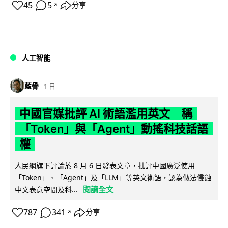
45
5
分享
↗
人工智能
藍骨
1 日
中國官媒批評 AI 術語濫用英文 稱
「Token」與「Agent」動搖科技話語
權
人民網旗下評論於 8 月 6 日發表文章，批評中國廣泛使用
「Token」、「Agent」及「LLM」等英文術語，認為做法侵蝕
閱讀全文
中文表意空間及科...
787
341
分享
↗