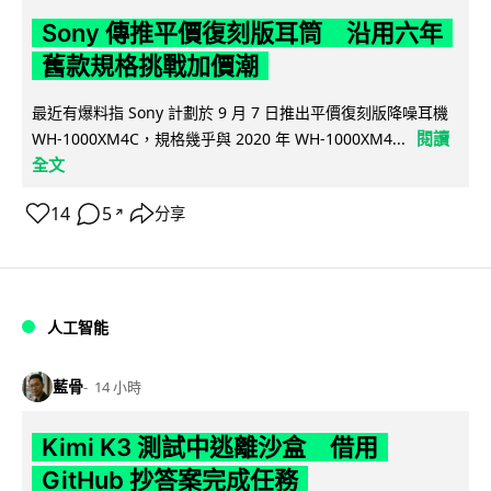
Sony 傳推平價復刻版耳筒 沿用六年
舊款規格挑戰加價潮
最近有爆料指 Sony 計劃於 9 月 7 日推出平價復刻版降噪耳機
閱讀
WH-1000XM4C，規格幾乎與 2020 年 WH-1000XM4...
全文
14
5
分享
↗
人工智能
藍骨
14 小時
Kimi K3 測試中逃離沙盒 借用
GitHub 抄答案完成任務