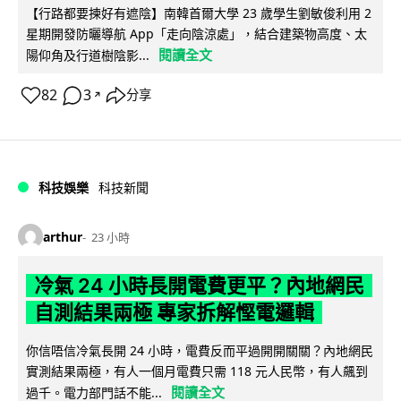
【行路都要揀好有遮陰】南韓首爾大學 23 歲學生劉敏俊利用 2
星期開發防曬導航 App「走向陰涼處」，結合建築物高度、太
閱讀全文
陽仰角及行道樹陰影...
82
3
分享
↗
科技娛樂
科技新聞
arthur
23 小時
冷氣 24 小時長開電費更平？內地網民
自測結果兩極 專家拆解慳電邏輯
你信唔信冷氣長開 24 小時，電費反而平過開開關關？內地網民
實測結果兩極，有人一個月電費只需 118 元人民幣，有人飆到
閱讀全文
過千。電力部門話不能...