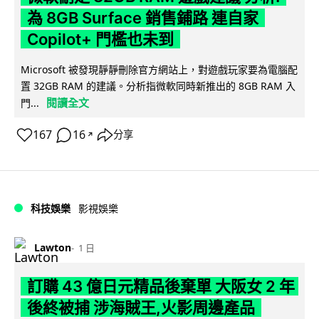
為 8GB Surface 銷售鋪路 連自家
Copilot+ 門檻也未到
Microsoft 被發現靜靜刪除官方網站上，對遊戲玩家要為電腦配
置 32GB RAM 的建議。分析指微軟同時新推出的 8GB RAM 入
閱讀全文
門...
167
16
分享
↗
科技娛樂
影視娛樂
Lawton
1 日
訂購 43 億日元精品後棄單 大阪女 2 年
後終被捕 涉海賊王,火影周邊產品