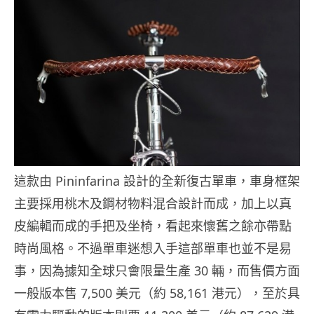
這款由 Pininfarina 設計的全新復古單車，車身框架
主要採用桃木及鋼材物料混合設計而成，加上以真
皮編輯而成的手把及坐椅，看起來懷舊之餘亦帶點
時尚風格。不過單車迷想入手這部單車也並不是易
事，因為據知全球只會限量生產 30 輛，而售價方面
一般版本售 7,500 美元（約 58,161 港元），至於具