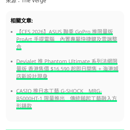
來源：The Verge
相關文章:
【CES 2026】ASUS 聯乘 GoPro 推限量版
ProArt 手提電腦 內置專屬快捷鍵及雲端整
合
Devialet 推 Phantom Ultimate 系列法網限
量版 香港售價 $16,590 起即日開售 + 海港城
店新設計現身
CASIO 推日本工藝 G-SHOCK MRG-
B5000HT-1 限量推出 傳統鎚起工藝融入方
形錶款