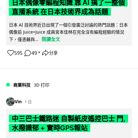
日本偶像零編程知識 靠 AI 搞了一整個
直播系統 在日本技術界成為話題
日本 AI 技術界近日出現了一個引發廣泛討論的熱門話題：日本
偶像前 Juice=Juice 成員宮本佳林在完全沒有編程經驗的情況
閱讀全文
下，僅憑藉與...
595
49
分享
↗
商業科技
3D 打印
Vin
1 日
中三巴士鐵路迷 自製紙皮遙控巴士 門,
水撥識郁 + 實時GPS報站