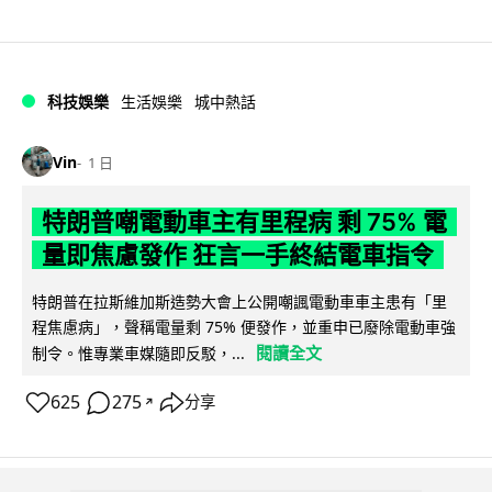
科技娛樂
生活娛樂
城中熱話
Vin
1 日
特朗普嘲電動車主有里程病 剩 75% 電
量即焦慮發作 狂言一手終結電車指令
特朗普在拉斯維加斯造勢大會上公開嘲諷電動車車主患有「里
程焦慮病」，聲稱電量剩 75% 便發作，並重申已廢除電動車強
閱讀全文
制令。惟專業車媒隨即反駁，...
625
275
分享
↗