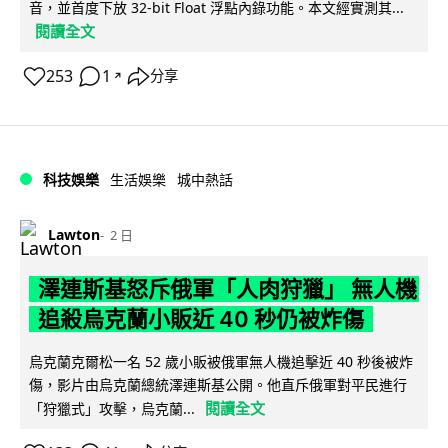
音，並首度下放 32-bit Float 浮點內錄功能。本文經實測其...
閱讀全文
253
1
分享
↗
科技娛樂
生活娛樂
城中熱話
Lawton
2 日
澤連斯基怒斥俄軍「人肉狩獵」 無人機
追殺烏克蘭小販近 40 秒仍被炸傷
烏克蘭克爾松一名 52 歲小販被俄軍無人機追擊近 40 秒後被炸
傷，影片由烏克蘭總統澤連斯基公開。他直斥俄軍對平民進行
閱讀全文
「狩獵式」攻擊，烏克蘭...