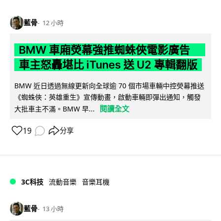
藍骨
12 小時
BMW 車廂熒幕強推蜘蛛俠電影廣告
車主怒轟堪比 iTunes 送 U2 專輯翻版
BMW 近日透過無線更新向全球逾 70 個市場車輛中控熒幕推送
《蜘蛛俠：英雄重生》宣傳動畫，啟動車輛即彈出通知，觸發
閱讀全文
大批車主不滿。BMW 早...
19
分享
3C科技
流動音樂
音樂耳機
藍骨
13 小時