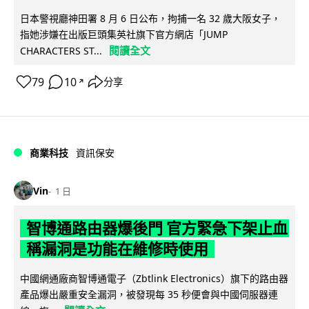
日本警視廳神田署 8 月 6 日公布，拘捕一名 32 歲大阪女子，
指她涉嫌在出版巨頭集英社旗下官方網店「JUMP
閱讀全文
CHARACTERS ST...
79
10
分享
↗
商業科技
資訊保安
Vin
1 日
智博通路由器爆後門 官方緊急下架止血
稱漏洞是功能在維修時使用
中國網通廠商智博通電子（Zbtlink Electronics）旗下的路由器
產品爆出嚴重安全漏洞，被發現每 35 秒便會與中國伺服器連