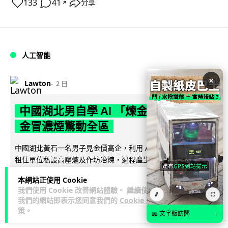
133
41
分享
↗
人工智能
×
Lawton
2 日
中國湖北男自學 AI 「煉金術」 屋內煉
金冒濃煙驚動全區
中國湖北黃石一名男子見金價高企，利用 AI 自學提煉黃金，在
租住單位私設高壓爐及作坊冶煉，過程產生大量刺鼻濃煙，驚
閱讀全文
動鄰居報警。警方到場揭發整...
本網站正使用 Cookie
我們使用 Cookie 改善網站體驗。 繼續使用
114
8
分享
🎵
↗
⛶
我們的網站即表示您同意我們的
Cookie 政
策
。
📖 文字版訪問
→