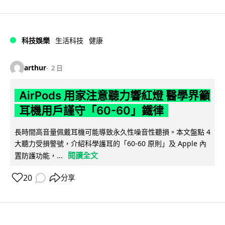
科技娛樂
生活科技
健康
arthur
2 日
AirPods 用家注意聽力響紅燈 醫學界籲
耳機用戶謹守「60-60」鐵律
長時間高音量佩戴耳機可能導致永久性噪音性聽損。本文盤點 4
大聽力受損警號，介紹科學護耳的「60-60 原則」及 Apple 內
閱讀全文
置防護功能，...
20
分享