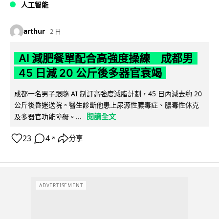
人工智能
arthur
2 日
AI 減肥餐單配合高強度操練 成都男
45 日減 20 公斤後多器官衰竭
成都一名男子跟隨 AI 制訂高強度減脂計劃，45 日內減去約 20
公斤後昏迷送院。醫生診斷他患上尿源性膿毒症、膿毒性休克
閱讀全文
及多器官功能障礙。...
23
4
分享
↗
ADVERTISEMENT