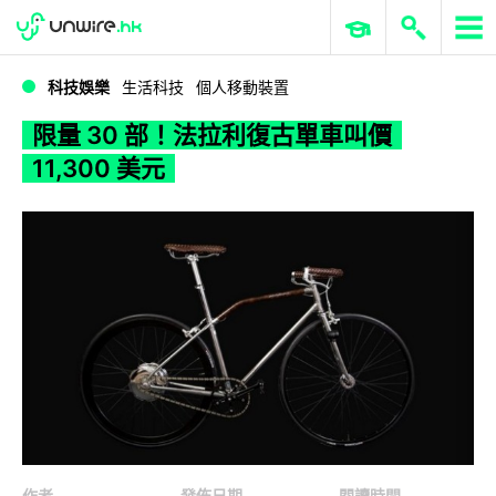
WWDC 2026
GenAI 與雲端科技專區
ERP 與商業 AI
限量 30 部！法拉利復古單車叫價 11,300 美元
科技娛樂
生活科技
個人移動裝置
限量 30 部！法拉利復古單車叫價
11,300 美元
作者
發佈日期
閱讀時間