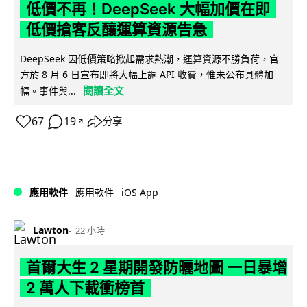
低價不再！DeepSeek 大幅加價在即
低價搶客反釀運算資源告急
DeepSeek 因低價策略掀起需求熱潮，運算資源不勝負荷，官
方於 8 月 6 日宣布即將大幅上調 API 收費，惟未公布具體加
閱讀全文
幅。事件與...
67
19
分享
↗
iOS App
應用軟件
應用軟件
Lawton
22 小時
首爾大生 2 星期開發防曬地圖 一日暴增
2 萬人下載衝榜首